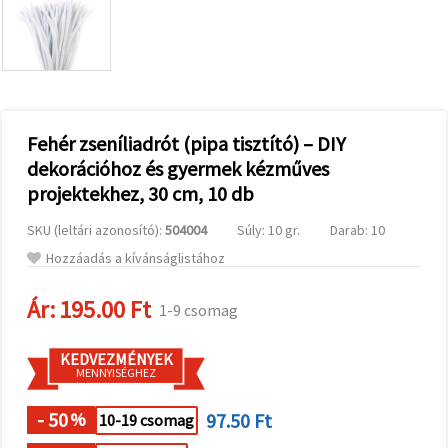
valamint
relevánsabb
tartalmat
és
hirdetéseket
jelenítsünk
meg,
beleértve
analitikai és
Fehér zseníliadrót (pipa tisztító) – DIY
marketingpartnereink
dekorációhoz és gyermek kézműves
segítségével
is.
projektekhez, 30 cm, 10 db
Az "Összes
elfogadása"
SKU (leltári azonosító):
504004
Súly: 10 gr.
Darab: 10
gombra
kattintva
Hozzáadás a kívánságlistához
elfogadhatja
az összes
Ár:
195.00 Ft
sütit, vagy
1-9 csomag
a
Beállításokban
megadhatja
KEDVEZMÉNYEK
preferenciáit
MENNYISÉGHEZ
az adott
típusú sütik
- 50
97.50 Ft
kiválasztásával
%
10-19 csomag
és a