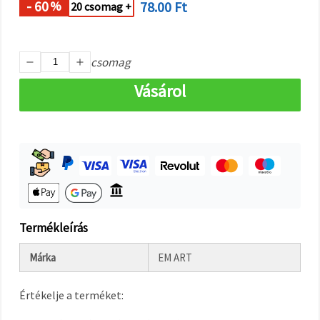
"Mentés"
- 60
78.00 Ft
%
20 csomag +
gombra
kattintva.
Fogadja
csomag
el
Vásárol
mindet
Beállítások
Termékleírás
Márka
EM ART
Értékelje a terméket: