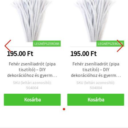
LEGNÉPSZERŰBB
LEGNÉPSZERŰBB
195.00 Ft
195.00 Ft
Fehér zseníliadrót (pipa
Fehér zseníliadrót (pipa
tisztító) – DIY
tisztító) – DIY
dekorációhoz és gyermek
dekorációhoz és gyermek
kézműves projektekhez,
kézműves projektekhez,
SKU (leltári azonosító):
SKU (leltári azonosító):
30 cm, 10 db
30 cm, 10 db
504004
504004
Kosárba
Kosárba