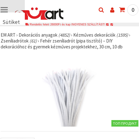
0
Sütiket
Rendelés felett 26000Ft és kap INGYENES SZÁLLÍTÁST!
használunk
EM ART
›
Dekorációs anyagok
(4852)
›
Kézműves dekorációk
(1595)
›
🍪 Cookie-
Zseníliadrótok
(61)
›
Fehér zseníliadrót (pipa tisztító) – DIY
kat és
dekorációhoz és gyermek kézműves projektekhez, 30 cm, 10 db
hasonló
technológiákat
használunk
annak
érdekében,
hogy
biztosítsuk
a weboldal
megfelelő
működését,
javítsuk az
Ön
felhasználói
élményét,
és az Ön
hozzájárulásával
ТОП ПРОДУКТ
elemezzük
a
forgalmat,