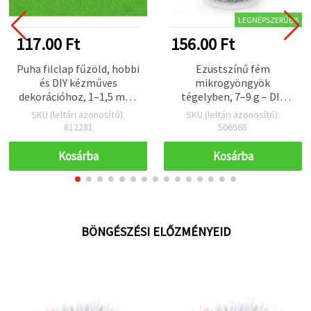
LEGNÉPSZERŰBB
117.00 Ft
156.00 Ft
Puha filclap fűzöld, hobbi
Ezüstszínű fém
és DIY kézműves
mikrogyöngyök
dekorációhoz, 1–1,5 mm,
tégelyben, 7–9 g – DIY
A4 20x30 cm – 1 db
kézműves és dekorációs
SKU (leltári azonosító):
SKU (leltári azonosító):
projektekhez
812281
506568
Kosárba
Kosárba
BÖNGÉSZÉSI ELŐZMÉNYEID