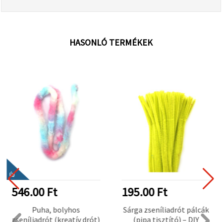
HASONLÓ TERMÉKEK
ÚJ
546.00 Ft
195.00 Ft
Puha, bolyhos
Sárga zseníliadrót pálcák
zseníliadrót (kreatív drót)
(pipa tisztító) – DIY