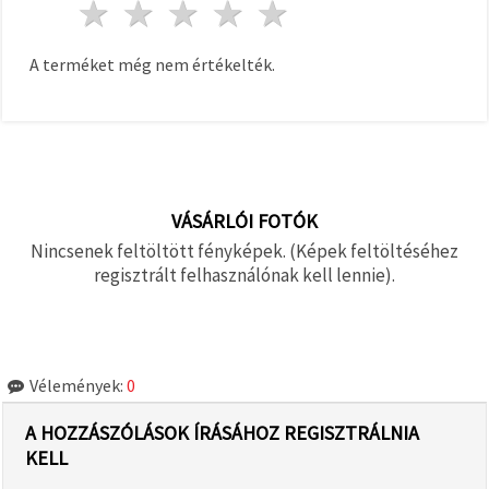
1 csillag
2 csillagok
3 csillagok
4 csillagok
5 csillagok
A terméket még nem értékelték.
VÁSÁRLÓI FOTÓK
Nincsenek feltöltött fényképek. (Képek feltöltéséhez
regisztrált felhasználónak kell lennie).
Vélemények:
0
A HOZZÁSZÓLÁSOK ÍRÁSÁHOZ REGISZTRÁLNIA
KELL