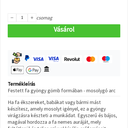
"Mentés"
gombra
kattintva.
csomag
Fogadja
Vásárol
el
mindet
Beállítások
Termékleírás
Festett fa gyöngy gömb formában - mosolygó arc
Ha fa ékszereket, babákat vagy bármi mást
készítesz, amely mosolyt igényel, ez a gyöngy
virágzásra készteti a munkádat. Egyszerű és bájos,
magával hordozza a fa nemes auráját, mely