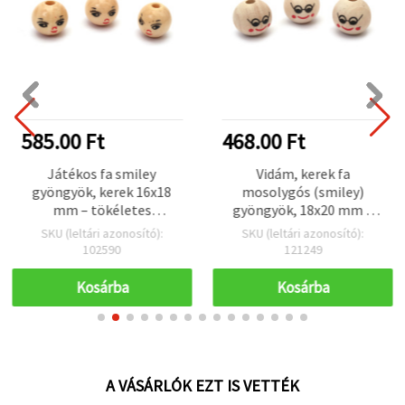
585.00 Ft
468.00 Ft
Játékos fa smiley
Vidám, kerek fa
gyöngyök, kerek 16x18
mosolygós (smiley)
mm – tökéletes
gyöngyök, 18x20 mm –
ékszerkészítéshez,
ékszerkészítéshez,
SKU (leltári azonosító):
SKU (leltári azonosító):
gyöngyfűzéshez és
gyöngyfűzéshez és
102590
121249
kreatív DIY projektekhez,
kreatív DIY-hoz; furat: 5
lyuk 4,5 mm, 20 db-os
mm; 10 db/csomag
Kosárba
Kosárba
csomag
A VÁSÁRLÓK EZT IS VETTÉK