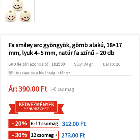
valamint
relevánsabb
tartalmat
és
hirdetéseket
jelenítsünk
meg,
beleértve
analitikai és
Fa smiley arc gyöngyök, gömb alakú, 18×17
marketingpartnereink
mm, lyuk 4–5 mm, natúr fa színű – 20 db
segítségével
is.
SKU (leltári azonosító):
102599
Súly: 34 gr.
Darab: 20
Az "Összes
elfogadása"
Hozzáadás a kívánságlistához
gombra
kattintva
elfogadhatja
Ár:
390.00 Ft
1-5 csomag
az összes
sütit, vagy
a
KEDVEZMÉNYEK
Beállításokban
MENNYISÉGHEZ
megadhatja
preferenciáit
az adott
- 20
312.00 Ft
%
6-11 csomag
típusú sütik
kiválasztásával
- 30
273.00 Ft
%
12 csomag +
és a