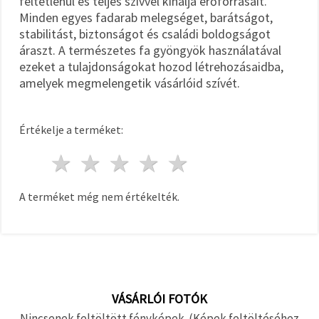
feltétlenül és teljes szívvel kínálja erőforrásait.
Minden egyes fadarab melegséget, barátságot,
stabilitást, biztonságot és családi boldogságot
áraszt. A természetes fa gyöngyök használatával
ezeket a tulajdonságokat hozod létrehozásaidba,
amelyek megmelengetik vásárlóid szívét.
Értékelje a terméket:
1 csillag
2 csillagok
3 csillagok
4 csillagok
5 csillagok
A terméket még nem értékelték.
VÁSÁRLÓI FOTÓK
Nincsenek feltöltött fényképek. (Képek feltöltéséhez