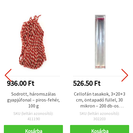
936.00 Ft
526.50 Ft
Sodrott, háromszálas
Cellofán tasakok, 3×20+3
gyapjúfonal – piros-fehér,
cm, öntapadó füllel, 30
100 g
mikron – 200 db-os
csomag
SKU (leltári azonosító):
SKU (leltári azonosító):
411190
302203
Kosárba
Kosárba