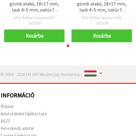
gömb alakú, 18×17 mm,
gömb alakú, 18×17 mm,
lyuk 4–5 mm, natúr fa
lyuk 4–5 mm, natúr fa
színű – 20 db
színű – 20 db
SKU (leltári azonosító):
SKU (leltári azonosító):
102599
102599
Kosárba
Kosárba
© 2004 - 2026 EM ART Minden jog fenntartva..
INFORMÁCIÓ
Rólunk
Adatvédelmi tájékoztató
ÁSZF
Kereskedő adatai
Cookie tájékoztató