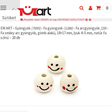
0
Sütiket
Rendelés felett 26000Ft és kap INGYENES SZÁLLÍTÁST!
használunk
EM ART
›
Gyöngyök
(7695)
›
Fa gyöngyök
(1286)
›
Fa arcgyöngyök
(29)
›
🍪 Cookie-
Fa smiley arc gyöngyök, gömb alakú, 18×17 mm, lyuk 4–5 mm, natúr fa
kat és
színű – 20 db
hasonló
technológiákat
használunk
annak
érdekében,
hogy
biztosítsuk
a weboldal
megfelelő
működését,
javítsuk az
Ön
felhasználói
élményét,
és az Ön
hozzájárulásával
elemezzük
a
forgalmat,