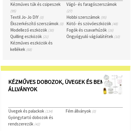
"Mentés"
Kézműves tűk és csipeszek
Vágó- és faragószerszámok
gombra
kattintva.
(95)
(27)
Textil Jo-Jo DIY
Hobbi szerszámok
(0)
(95)
Ékszerkészítő szerszámok
Kötő- és szövőeszközök
(0)
(48)
Fogadja
Modellező eszközök
Fogók és csavarhúzók
(30)
(16)
el
Quilling eszközök
Öngyógyuló vágóalátétek
(21)
(10)
mindet
Kézműves eszközök és
kellékek
Beállítások
(68)
KÉZMŰVES DOBOZOK, ÜVEGEK ÉS BEMUTATÓ
ÁLLVÁNYOK
Üvegek és palackok
Fém állványok
(134)
(0)
Gyöngytartó dobozok és
rendszerezők
(42)