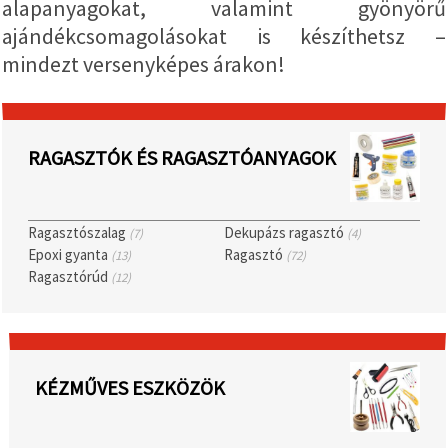
alapanyagokat, valamint gyönyörű
valamint
relevánsabb
ajándékcsomagolásokat is készíthetsz –
tartalmat
és
mindezt versenyképes árakon!
hirdetéseket
jelenítsünk
meg,
beleértve
analitikai és
marketingpartnereink
RAGASZTÓK ÉS RAGASZTÓANYAGOK
segítségével
is.
Az "Összes
elfogadása"
Ragasztószalag
Dekupázs ragasztó
(7)
(4)
gombra
Epoxi gyanta
Ragasztó
(13)
(72)
kattintva
elfogadhatja
Ragasztórúd
(12)
az összes
sütit, vagy
a
Beállításokban
megadhatja
preferenciáit
KÉZMŰVES ESZKÖZÖK
az adott
típusú sütik
kiválasztásával
és a