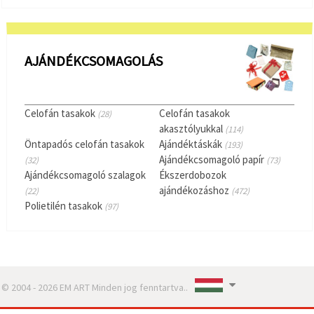
AJÁNDÉKCSOMAGOLÁS
Celofán tasakok
Celofán tasakok
(28)
akasztólyukkal
(114)
Öntapadós celofán tasakok
Ajándéktáskák
(193)
Ajándékcsomagoló papír
(32)
(73)
Ajándékcsomagoló szalagok
Ékszerdobozok
ajándékozáshoz
(22)
(472)
Polietilén tasakok
(97)
© 2004 - 2026 EM ART Minden jog fenntartva..