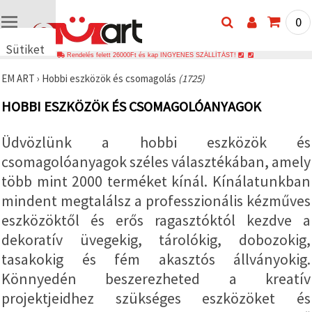
0
Sütiket
Rendelés felett 26000Ft és kap INGYENES SZÁLLÍTÁST!
használunk
EM ART
›
Hobbi eszközök és csomagolás
(1725)
🍪 Cookie-
kat és
HOBBI ESZKÖZÖK ÉS CSOMAGOLÓANYAGOK
hasonló
technológiákat
használunk
Üdvözlünk a hobbi eszközök és
annak
érdekében,
csomagolóanyagok széles választékában, amely
hogy
biztosítsuk
több mint 2000 terméket kínál. Kínálatunkban
a weboldal
megfelelő
mindent megtalálsz a professzionális kézműves
működését,
eszközöktől és erős ragasztóktól kezdve a
javítsuk az
Ön
dekoratív üvegekig, tárolókig, dobozokig,
felhasználói
élményét,
tasakokig és fém akasztós állványokig.
és az Ön
hozzájárulásával
Könnyedén beszerezheted a kreatív
elemezzük
projektjeidhez szükséges eszközöket és
a
forgalmat,