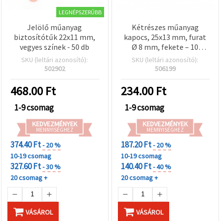
LEGNÉPSZERŰBB
Jelölő műanyag
Kétrészes műanyag
biztosítótűk 22x11 mm,
kapocs, 25x13 mm, furat
vegyes színek - 50 db
Ø 8 mm, fekete – 10
db/csomag
SKU (leltári azonosító):
SKU (leltári azonosító):
502902
506199
468.00
Ft
234.00
Ft
1-9 csomag
1-9 csomag
KEDVEZMÉNYEK
KEDVEZMÉNYEK
MENNYISÉGHEZ
MENNYISÉGHEZ
374.40 Ft
187.20 Ft
- 20 %
- 20 %
10-19 csomag
10-19 csomag
327.60 Ft
140.40 Ft
- 30 %
- 40 %
20 csomag +
20 csomag +
VÁSÁROL
VÁSÁROL