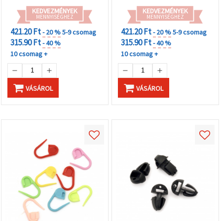
KEDVEZMÉNYEK
KEDVEZMÉNYEK
MENNYISÉGHEZ
MENNYISÉGHEZ
421.20 Ft
421.20 Ft
- 20 %
5-9 csomag
- 20 %
5-9 csomag
315.90 Ft
315.90 Ft
- 40 %
- 40 %
10 csomag +
10 csomag +
VÁSÁROL
VÁSÁROL