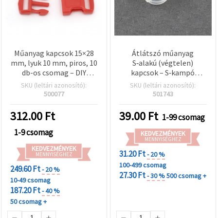
Műanyag kapcsok 15×28
Átlátszó műanyag
mm, lyuk 10 mm, piros, 10
S‑alakú (végtelen)
db-os csomag – DIY
kapcsok – S‑kampó
kézműves projektekhez,
összekötők, 11×6×2 mm,
SKU (leltári azonosító):
SKU (leltári azonosító):
táskákhoz és
ékszerkészítéshez és
500077
501743
nyakpántokhoz
kézműves hobbihoz, ~12
db/csomag
312.00
Ft
39.00
Ft
1-99 csomag
1-9 csomag
KEDVEZMÉNYEK
MENNYISÉGHEZ
KEDVEZMÉNYEK
31.20 Ft
- 20 %
MENNYISÉGHEZ
100-499 csomag
249.60 Ft
- 20 %
27.30 Ft
- 30 %
500 csomag +
10-49 csomag
187.20 Ft
- 40 %
50 csomag +