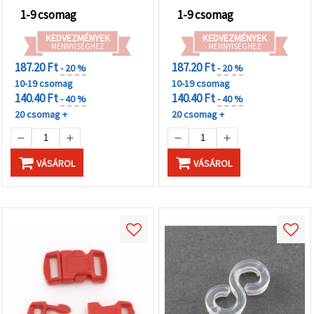
1-9 csomag
1-9 csomag
KEDVEZMÉNYEK
KEDVEZMÉNYEK
MENNYISÉGHEZ
MENNYISÉGHEZ
187.20 Ft
187.20 Ft
- 20 %
- 20 %
10-19 csomag
10-19 csomag
140.40 Ft
140.40 Ft
- 40 %
- 40 %
20 csomag +
20 csomag +
VÁSÁROL
VÁSÁROL