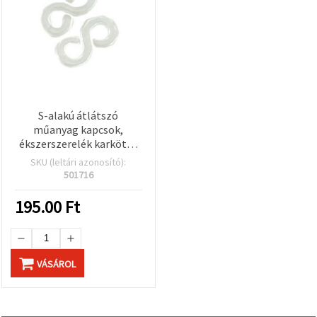
S-alakú átlátszó
műanyag kapcsok,
ékszerszerelék karkötő-
és nyaklánckészítéshez,
SKU (leltári azonosító):
13 mm, 50 db/csomag
501716
195.00
Ft
VÁSÁROL