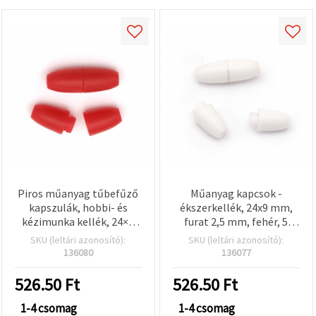
Piros műanyag tűbefűző
Műanyag kapcsok -
kapszulák, hobbi- és
ékszerkellék, 24x9 mm,
kézimunka kellék, 24×9
furat 2,5 mm, fehér, 5
mm, 2,5 mm furat – 5 db
db/csomag
SKU (leltári azonosító):
SKU (leltári azonosító):
136080
136077
526.50
Ft
526.50
Ft
1-4 csomag
1-4 csomag