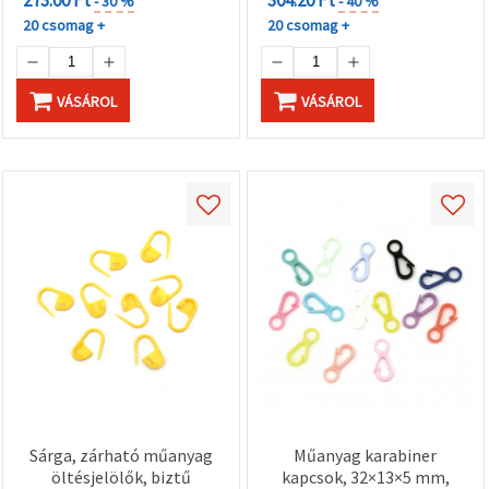
- 30 %
- 40 %
20 csomag +
20 csomag +
VÁSÁROL
VÁSÁROL
Sárga, zárható műanyag
Műanyag karabiner
öltésjelölők, biztű
kapcsok, 32×13×5 mm,