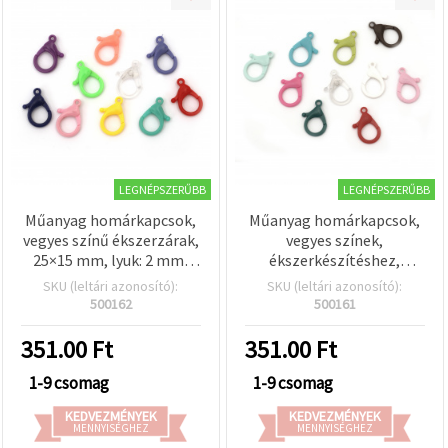
LEGNÉPSZERŰBB
LEGNÉPSZERŰBB
Műanyag homárkapcsok,
Műanyag homárkapcsok,
vegyes színű ékszerzárak,
vegyes színek,
25×15 mm, lyuk: 2 mm,
ékszerkészítéshez,
DIY hobby ékszerkellék –
kulcstartókhoz és DIY
SKU (leltári azonosító):
SKU (leltári azonosító):
10 db
kézműves projektekhez,
500162
500161
Méret: 35×22 mm, Lyuk: 3
mm – 10 db
351.00
Ft
351.00
Ft
1-9 csomag
1-9 csomag
KEDVEZMÉNYEK
KEDVEZMÉNYEK
MENNYISÉGHEZ
MENNYISÉGHEZ