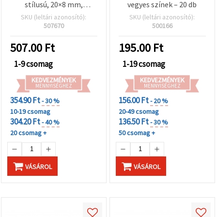
stílusú, 20×8 mm,
vegyes színek – 20 db
kötéshez és horgoláshoz
SKU (leltári azonosító):
SKU (leltári azonosító):
– 50 db
507670
500166
507.00
Ft
195.00
Ft
1-9 csomag
1-19 csomag
KEDVEZMÉNYEK
KEDVEZMÉNYEK
MENNYISÉGHEZ
MENNYISÉGHEZ
354.90 Ft
156.00 Ft
- 30 %
- 20 %
10-19 csomag
20-49 csomag
304.20 Ft
136.50 Ft
- 40 %
- 30 %
20 csomag +
50 csomag +
VÁSÁROL
VÁSÁROL