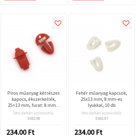
Piros műanyag kétrészes
Fehér műanyag kapcsok,
kapocs, ékszerkellék,
25x13 mm, 8 mm-es
25×13 mm, furat: 8 mm –
lyukkal, 10 db
10 db/csomag
SKU (leltári azonosító):
SKU (leltári azonosító):
506198
506197
234.00
Ft
234.00
Ft