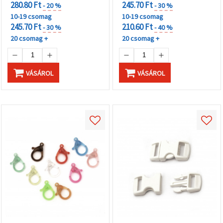
280.80 Ft
245.70 Ft
- 20 %
- 30 %
10-19 csomag
10-19 csomag
245.70 Ft
210.60 Ft
- 30 %
- 40 %
20 csomag +
20 csomag +
VÁSÁROL
VÁSÁROL