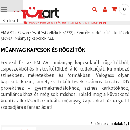
0
Sütiket
Rendelés felett 26000Ft és kap INGYENES SZÁLLÍTÁST!
használunk
EM ART
›
Ékszerkészítési kellékek
(2776)
›
Fém ékszerkészítési kellékek
🍪 Cookie-
(1076)
›
Műanyag kapcsok
(21)
kat és
hasonló
MŰANYAG KAPCSOK ÉS RÖGZÍTŐK
technológiákat
használunk
annak
Fedezd fel az EM ART műanyag kapcsokból, rögzítőkből,
érdekében,
hogy
csipeszekből és biztosítótűkből álló kollekcióját, különböző
biztosítsuk
színekben, méretekben és formákban! Válogass olyan
a weboldal
kapcsok közül, amelyek tökéletesek számos kreatív DIY
megfelelő
működését,
projekthez – gyermekmedálokhoz, színes karkötőkhöz,
javítsuk az
cumiláncokhoz és még sok máshoz. Találd meg a következő
Ön
kreatív alkotásodhoz ideális műanyag kapcsokat, és engedd
felhasználói
élményét,
szabadjára a fantáziádat!
és az Ön
hozzájárulásával
elemezzük
a
21 tételek | oldalak 1/1
forgalmat,