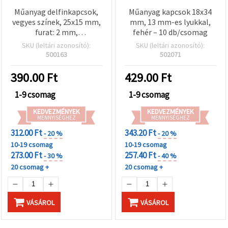
Műanyag delfinkapcsok,
Műanyag kapcsok 18x34
vegyes színek, 25x15 mm,
mm, 13 mm-es lyukkal,
furat: 2 mm,
fehér – 10 db/csomag
ékszerkészítéshez és DIY
SKU (leltári azonosító):
SKU (leltári azonosító):
hobbi kézműves
500163
502071
projektekhez, 10
db/csomag
390.00
Ft
429.00
Ft
1-9 csomag
1-9 csomag
KEDVEZMÉNYEK
KEDVEZMÉNYEK
MENNYISÉGHEZ
MENNYISÉGHEZ
312.00 Ft
343.20 Ft
- 20 %
- 20 %
10-19 csomag
10-19 csomag
273.00 Ft
257.40 Ft
- 30 %
- 40 %
20 csomag +
20 csomag +
VÁSÁROL
VÁSÁROL