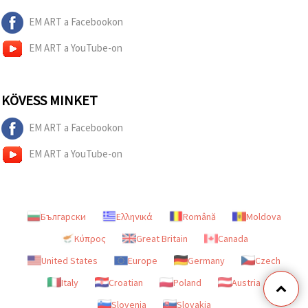
EM ART a Facebookon
EM ART a YouTube-on
KÖVESS MINKET
EM ART a Facebookon
EM ART a YouTube-on
Български
Ελληνικά
Română
Moldova
Κύπρος
Great Britain
Canada
United States
Europe
Germany
Czech
Italy
Croatian
Poland
Austria
Slovenia
Slovakia