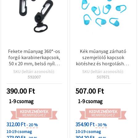
Fekete műanyag 360°-os
Kék műanyag zárható
forgó karabinerkapcsok,
szemjelölő kapcsok
50 x 20 mm, belső nyílás
kötéshez és horgoláshoz,
16 x 5 mm – DIY kézműves
U-alakú, 20x8 mm - 50 db
SKU (leltári azonosító):
SKU (leltári azonosító):
és hobbi projektekhez,
592007
507671
táskákhoz,
nyakpántokhoz – 10 db-
390.00
Ft
507.00
Ft
os csomag
1-9 csomag
1-9 csomag
KEDVEZMÉNYEK
KEDVEZMÉNYEK
MENNYISÉGHEZ
MENNYISÉGHEZ
312.00 Ft
354.90 Ft
- 20 %
- 30 %
10-19 csomag
10-19 csomag
273.00 Ft
304.20 Ft