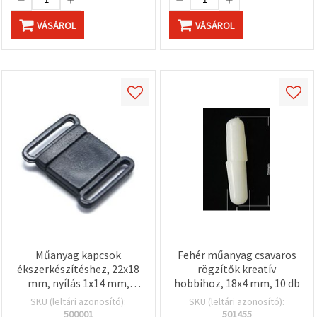
VÁSÁROL
VÁSÁROL
Műanyag kapcsok
Fehér műanyag csavaros
ékszerkészítéshez, 22x18
rögzítők kreatív
mm, nyílás 1x14 mm,
hobbihoz, 18x4 mm, 10 db
fekete – 10 db
SKU (leltári azonosító):
SKU (leltári azonosító):
500001
501455