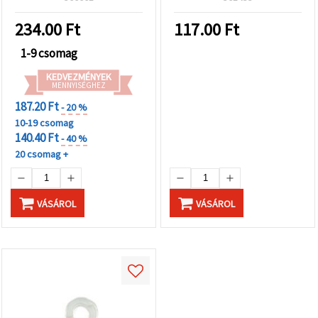
234.00
Ft
117.00
Ft
1-9 csomag
KEDVEZMÉNYEK
MENNYISÉGHEZ
187.20 Ft
- 20 %
10-19 csomag
140.40 Ft
- 40 %
20 csomag +
VÁSÁROL
VÁSÁROL