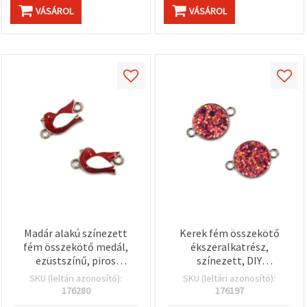
VÁSÁROL
VÁSÁROL
Madár alakú színezett
Kerek fém összekötő
fém összekötő medál,
ékszeralkatrész,
ezüstszínű, piros
színezett, DIY
díszítéssel, 20×10×3 mm,
ékszerkészítéshez,
SKU (leltári azonosító):
SKU (leltári azonosító):
furat: 2 mm – 5 db,
22x15x3 mm, lyuk: 2 mm,
176280
176197
ékszerkészítéshez
ezüst színű – 5 db