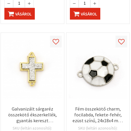
VÁSÁROL
VÁSÁROL
Galvanizált sárgaréz
Fém összekötő charm,
összekötő ékszerkellék,
focilabda, fekete-fehér,
gyantás kereszt
ezüst színű, 24x18x4 mm,
motívummal, aranyszínű-
furat 2 mm - 2 db
SKU (leltári azonosító):
SKU (leltári azonosító):