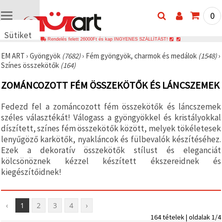
0
Sütiket
Rendelés felett 26000Ft és kap INGYENES SZÁLLÍTÁST!
használunk
EM ART
›
Gyöngyök
(7682)
›
Fém gyöngyök, charmok és medálok
(1548)
›
🍪 Cookie-
Színes összekötők
(164)
kat és
hasonló
ZOMÁNCOZOTT FÉM ÖSSZEKÖTŐK ÉS LÁNCSZEMEK
technológiákat
használunk
annak
Fedezd fel a zománcozott fém összekötők és láncszemek
érdekében,
hogy
széles választékát! Válogass a gyöngyökkel és kristályokkal
biztosítsuk
díszített, színes fém összekötők között, melyek tökéletesek
a weboldal
lenyűgöző karkötők, nyakláncok és fülbevalók készítéséhez.
megfelelő
működését,
Ezek a dekoratív összekötők stílust és eleganciát
javítsuk az
kölcsönöznek kézzel készített ékszereidnek és
Ön
kiegészítőidnek!
felhasználói
élményét,
és az Ön
hozzájárulásával
elemezzük
‹
1
2
3
4
›
a
164 tételek | oldalak 1/4
forgalmat,