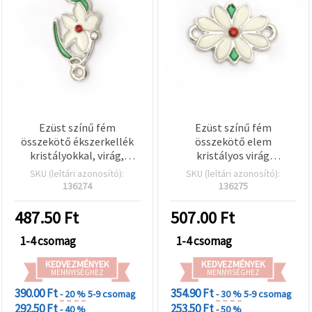
Ezüst színű fém
Ezüst színű fém
összekötő ékszerkellék
összekötő elem
kristályokkal, virág,
kristályos virág
22x11,5x2 mm, furat: 2
motívummal,
SKU (leltári azonosító):
SKU (leltári azonosító):
mm, 5 db
ékszerkellék, 17,5×13×2
136274
136275
mm, furat 2 mm – 5 db
487.50
Ft
507.00
Ft
1-4 csomag
1-4 csomag
KEDVEZMÉNYEK
KEDVEZMÉNYEK
MENNYISÉGHEZ
MENNYISÉGHEZ
390.00 Ft
354.90 Ft
- 20 %
5-9 csomag
- 30 %
5-9 csomag
292.50 Ft
253.50 Ft
- 40 %
- 50 %