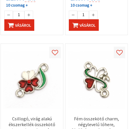
10 csomag +
10 csomag +
VÁSÁROL
VÁSÁROL
Csillogó, virág alakú
Fém összekötő charm,
ékszerkellék összekötő
négylevelű lóhere,