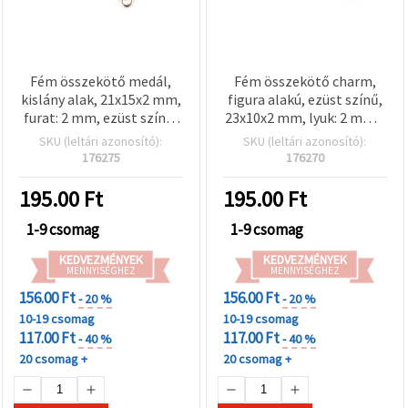
Fém összekötő medál,
Fém összekötő charm,
kislány alak, 21x15x2 mm,
figura alakú, ezüst színű,
furat: 2 mm, ezüst színű,
23x10x2 mm, lyuk: 2 mm –
ékszerkészítési kellék – 2
2 db, hobbi
SKU (leltári azonosító):
SKU (leltári azonosító):
db
ékszerkészítéshez
176275
176270
195.00
Ft
195.00
Ft
1-9 csomag
1-9 csomag
KEDVEZMÉNYEK
KEDVEZMÉNYEK
MENNYISÉGHEZ
MENNYISÉGHEZ
156.00 Ft
156.00 Ft
- 20 %
- 20 %
10-19 csomag
10-19 csomag
117.00 Ft
117.00 Ft
- 40 %
- 40 %
20 csomag +
20 csomag +