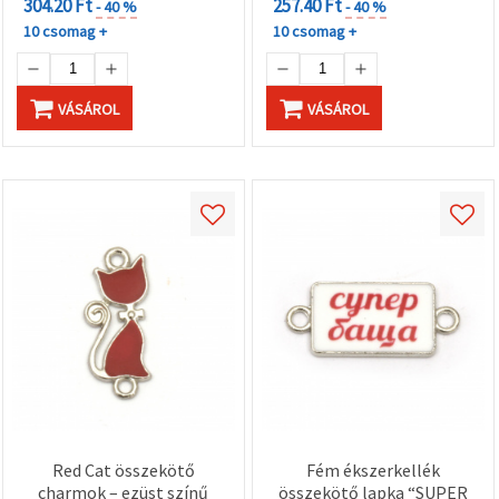
304.20 Ft
257.40 Ft
- 40 %
- 40 %
10 csomag +
10 csomag +
VÁSÁROL
VÁSÁROL
Red Cat összekötő
Fém ékszerkellék
charmok – ezüst színű
összekötő lapka “SUPER