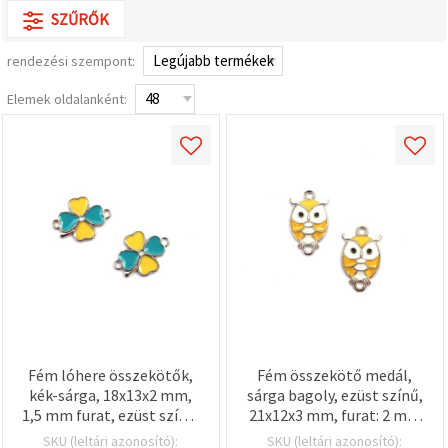
valamint
SZŰRŐK
relevánsabb
tartalmat
és
rendezési szempont:
hirdetéseket
jelenítsünk
Elemek oldalanként:
meg,
beleértve
analitikai és
marketingpartnereink
segítségével
is.
Az "Összes
elfogadása"
gombra
kattintva
elfogadhatja
az összes
sütit, vagy
a
Beállításokban
megadhatja
preferenciáit
Fém lóhere összekötők,
Fém összekötő medál,
az adott
kék-sárga, 18x13x2 mm,
sárga bagoly, ezüst színű,
típusú sütik
1,5 mm furat, ezüst színű,
21x12x3 mm, furat: 2 mm
kiválasztásával
és a
5 db/csomag,
- 2 db
SKU (leltári azonosító):
SKU (leltári azonosító):