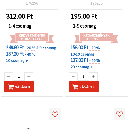
"Mentés"
ékszerkészítéshez
176256
176255
gombra
kattintva.
312.00
Ft
195.00
Ft
Fogadja
1-4 csomag
1-9 csomag
el
KEDVEZMÉNYEK
KEDVEZMÉNYEK
mindet
MENNYISÉGHEZ
MENNYISÉGHEZ
249.60 Ft
156.00 Ft
- 20 %
5-9 csomag
- 20 %
Beállítások
187.20 Ft
- 40 %
10-19 csomag
117.00 Ft
10 csomag +
- 40 %
20 csomag +
VÁSÁROL
VÁSÁROL