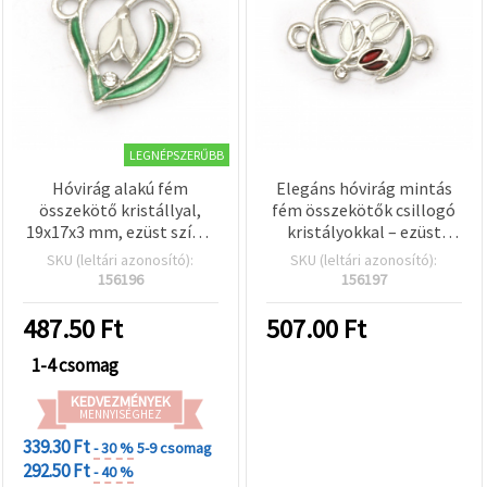
LEGNÉPSZERŰBB
Hóvirág alakú fém
Elegáns hóvirág mintás
összekötő kristállyal,
fém összekötők csillogó
19x17x3 mm, ezüst színű,
kristályokkal – ezüst
2 mm furat — 5 db,
színű, 21×13×1,5 mm,
SKU (leltári azonosító):
SKU (leltári azonosító):
ékszerkészítéshez és
furat: 2 mm, 5 db-os
156196
156197
kreatív hobbi
szett, DIY karkötőkhöz,
projektekhez
nyakláncokhoz és
487.50
Ft
507.00
Ft
természet ihlette
ékszerekhez
1-4 csomag
KEDVEZMÉNYEK
MENNYISÉGHEZ
339.30 Ft
- 30 %
5-9 csomag
292.50 Ft
- 40 %