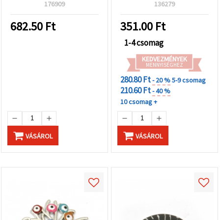
fehér, 19,5x13,5x4 mm,
176909
136279
furat 0,8 mm
682.50
Ft
351.00
Ft
1-4 csomag
KEDVEZMÉNYEK
MENNYISÉGHEZ
280.80 Ft
- 20 %
5-9 csomag
210.60 Ft
- 40 %
10 csomag +
VÁSÁROL
VÁSÁROL