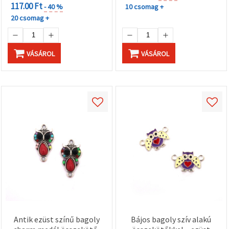
117.00 Ft
- 40 %
10 csomag +
20 csomag +
VÁSÁROL
VÁSÁROL
Antik ezüst színű bagoly
Bájos bagoly szív alakú