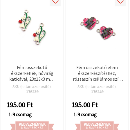
Fém összekötő
Fém összekötő elem
ékszerkellék, hóvirág
ékszerkészítéshez,
katicával, 23x13x3 mm,
rózsaszín csillámos szív,
furat: 2 mm, ezüst színű –
21x14x2 mm, furat: 2 mm,
SKU (leltári azonosító):
SKU (leltári azonosító):
2 db
ezüst színű – 2 db
176239
176249
195.00
Ft
195.00
Ft
1-9 csomag
1-9 csomag
KEDVEZMÉNYEK
KEDVEZMÉNYEK
MENNYISÉGHEZ
MENNYISÉGHEZ