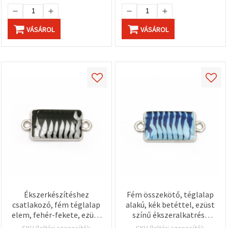
VÁSÁROL
VÁSÁROL
Ékszerkészítéshez
Fém összekötő, téglalap
csatlakozó, fém téglalap
alakú, kék betéttel, ezüst
elem, fehér-fekete, ezüst
színű ékszeralkatrész
színű, 25x11x3 mm, furat
25x11x3 mm, furat 2 mm
SKU (leltári azonosító):
SKU (leltári azonosító):