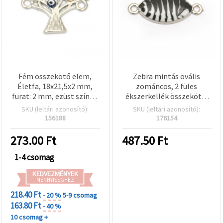
Fém összekötő elem,
Zebra mintás ovális
Életfa, 18x21,5x2 mm,
zománcos, 2 füles
furat: 2 mm, ezüst színű -
ékszerkellék összekötő,
2 db
fém, fekete–fehér,
SKU (leltári azonosító):
SKU (leltári azonosító):
26x11x3 mm, 2 mm-es
156188
176154
szemek, ezüst színű – 5
db
273.00
Ft
487.50
Ft
1-4 csomag
KEDVEZMÉNYEK
MENNYISÉGHEZ
218.40 Ft
- 20 %
5-9 csomag
163.80 Ft
- 40 %
10 csomag +