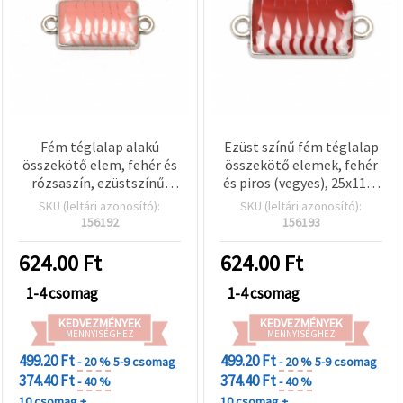
Fém téglalap alakú
Ezüst színű fém téglalap
összekötő elem, fehér és
összekötő elemek, fehér
rózsaszín, ezüstszínű,
és piros (vegyes), 25x11x3
25×11×3 mm, furat: 2 mm
mm, 2 mm lyuk – 5 db
SKU (leltári azonosító):
SKU (leltári azonosító):
– 5 db
156192
156193
624.00
Ft
624.00
Ft
1-4 csomag
1-4 csomag
KEDVEZMÉNYEK
KEDVEZMÉNYEK
MENNYISÉGHEZ
MENNYISÉGHEZ
499.20 Ft
499.20 Ft
- 20 %
5-9 csomag
- 20 %
5-9 csomag
374.40 Ft
374.40 Ft
- 40 %
- 40 %
10 csomag +
10 csomag +