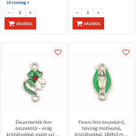
10 csomag +
VÁSÁROL
VÁSÁROL
Ékszerkellék fém
Finom fém összekötő,
összekötő – virág
hóvirág motívumú,
kristályokkal, ezüst színű,
kristályokkal, 18x9x3 mm,