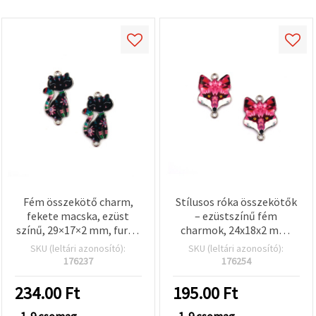
Fém összekötő charm,
Stílusos róka összekötők
fekete macska, ezüst
– ezüstszínű fém
színű, 29×17×2 mm, furat:
charmok, 24x18x2 mm,
1,5 mm – 2 db
lyuk 2 mm – 2 db, DIY
SKU (leltári azonosító):
SKU (leltári azonosító):
ékszerkészítéshez és
176237
176254
kézműves projektekhez
234.00
Ft
195.00
Ft