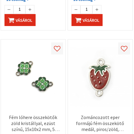
VÁSÁROL
VÁSÁROL
Fém lóhere összekötők
Zománcozott eper
zöld kristállyal, ezüst
formájú fém összekötő
színű, 15x10x2 mm, 5
medál, piros/zöld,