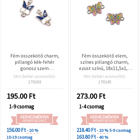
Fém összekötő charm,
Fém összekötő elem,
pillangó kék-fehér
színes pillangó charm,
gonosz szem
ezüst színű, 18x11,5x1,5
motívummal, ezüst színű,
mm, furat: 1,5 mm - 2 db
SKU (leltári azonosító):
SKU (leltári azonosító):
17x10x3 mm, furat: 1,5
176263
176245
mm – 2 db
195.00
Ft
273.00
Ft
1-9 csomag
1-4 csomag
KEDVEZMÉNYEK
KEDVEZMÉNYEK
MENNYISÉGHEZ
MENNYISÉGHEZ
156.00 Ft
218.40 Ft
- 20 %
- 20 %
5-9 csomag
163.80 Ft
10-19 csomag
- 40 %