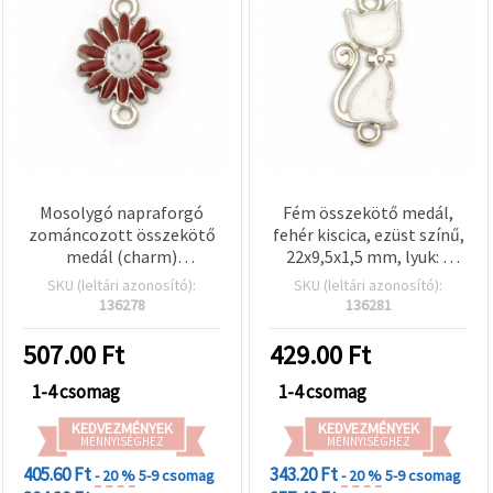
Mosolygó napraforgó
Fém összekötő medál,
zománcozott összekötő
fehér kiscica, ezüst színű,
medál (charm)
22x9,5x1,5 mm, lyuk: 2
ékszerkellék, piros
mm – 5 db
SKU (leltári azonosító):
SKU (leltári azonosító):
szirmokkal, fehér arccal,
136278
136281
ezüstszínű fém,
18,5x13x1,5 mm, két 2
507.00
Ft
429.00
Ft
mm-es furattal, 5
db/csomag
1-4 csomag
1-4 csomag
KEDVEZMÉNYEK
KEDVEZMÉNYEK
MENNYISÉGHEZ
MENNYISÉGHEZ
405.60 Ft
343.20 Ft
- 20 %
5-9 csomag
- 20 %
5-9 csomag