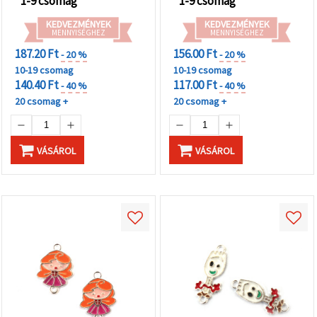
1-9 csomag
1-9 csomag
KEDVEZMÉNYEK
KEDVEZMÉNYEK
MENNYISÉGHEZ
MENNYISÉGHEZ
187.20 Ft
156.00 Ft
- 20 %
- 20 %
10-19 csomag
10-19 csomag
140.40 Ft
117.00 Ft
- 40 %
- 40 %
20 csomag +
20 csomag +
VÁSÁROL
VÁSÁROL