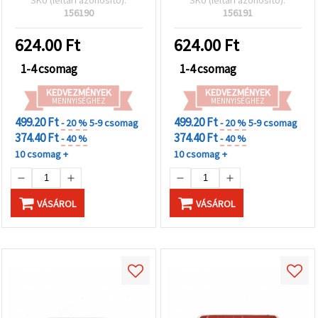
2 mm – 5 db
— 5 db
156190
156191
624.00
Ft
624.00
Ft
1-4 csomag
1-4 csomag
KEDVEZMÉNYEK
KEDVEZMÉNYEK
MENNYISÉGHEZ
MENNYISÉGHEZ
499.20 Ft
499.20 Ft
- 20 %
5-9 csomag
- 20 %
5-9 csomag
374.40 Ft
374.40 Ft
- 40 %
- 40 %
10 csomag +
10 csomag +
VÁSÁROL
VÁSÁROL