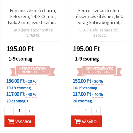
Fém összekötő charm,
Fém összekötő elem
kék szem, 24×8×3 mm,
ékszerkészítéshez, kék
lyuk: 2 mm, ezüst színű –
virág katicabogárral,
2 db
ezüst színű, 20x18x5 mm,
SKU (leltári azonosító):
SKU (leltári azonosító):
furat: 2 mm - 2 db
176242
176252
195.00
Ft
195.00
Ft
1-9 csomag
1-9 csomag
KEDVEZMÉNYEK
KEDVEZMÉNYEK
MENNYISÉGHEZ
MENNYISÉGHEZ
156.00 Ft
156.00 Ft
- 20 %
- 20 %
10-19 csomag
10-19 csomag
117.00 Ft
117.00 Ft
- 40 %
- 40 %
20 csomag +
20 csomag +
VÁSÁROL
VÁSÁROL