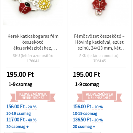
Kerek katicabogaras fém
Fémötvözet összekötő –
összekötő
Hóvirág katicával, ezüst
ékszerkészítéshez,
színű, 24×13 mm, két
22×19×3 mm, furat: 2 mm,
szemmel, 2 db/csomag,
SKU (leltári azonosító):
SKU (leltári azonosító):
ezüst színű – 2 db
ékszerkészítéshez
176042
706145
195.00
Ft
195.00
Ft
1-9 csomag
1-9 csomag
KEDVEZMÉNYEK
KEDVEZMÉNYEK
MENNYISÉGHEZ
MENNYISÉGHEZ
156.00 Ft
156.00 Ft
- 20 %
- 20 %
10-19 csomag
10-19 csomag
117.00 Ft
136.50 Ft
- 40 %
- 30 %
20 csomag +
20 csomag +