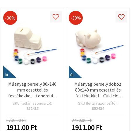
-30%
-30%
ÚJ
ÚJ
Műanyag persely 80x140
Műanyag persely doboz
mm ecsettel és
80x140 mm ecsettel és
festékekkel – teherautó
festékekkel – Cuki cica
mintás gyerek kreatív
mintás kreatív szett
SKU (leltári azonosító):
SKU (leltári azonosító):
szett
gyerekeknek, hobbi és
852435
852434
kézműves kellék EM ART
2730.00 Ft
2730.00 Ft
1911.00
Ft
1911.00
Ft