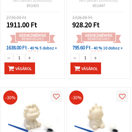
SKU (leltári azonosító):
SKU (leltári azonosító):
hobby és kézműves
kreatív hobbi festéshez
852433
852447
alkotáshoz (EM ART)
2730.00 Ft
1326.00 Ft
1911.00
Ft
928.20
Ft
KEDVEZMÉNYEK
KEDVEZMÉNYEK
MENNYISÉGHEZ
MENNYISÉGHEZ
1638.00 Ft
795.60 Ft
- 40 %
5 doboz +
- 40 %
10 doboz +
VÁSÁROL
VÁSÁROL
-30%
-30%