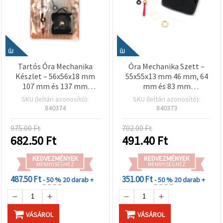
ÚJ
ÚJ
Tartós Óra Mechanika
Óra Mechanika Szett –
Készlet – 56x56x18 mm
55x55x13 mm 46 mm, 64
107 mm és 137 mm
mm és 83 mm
Mutatókkal, AA 1.5 V
Mutatókkal, AA 1.5 V Elem
SKU (leltári azonosító):
SKU (leltári azonosító):
Akkumulátorral Működik
Üzemeltetve
840374
840373
975.00 Ft
702.00 Ft
682.50
Ft
491.40
Ft
KEDVEZMÉNYEK
KEDVEZMÉNYEK
MENNYISÉGHEZ
MENNYISÉGHEZ
487.50 Ft
351.00 Ft
- 50 %
20 darab +
- 50 %
20 darab +
VÁSÁROL
VÁSÁROL