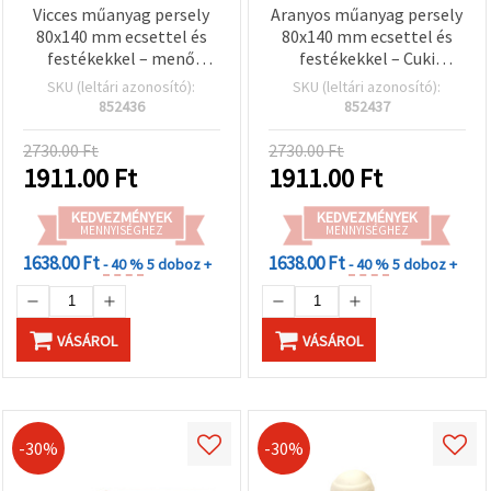
Vicces műanyag persely
Aranyos műanyag persely
80x140 mm ecsettel és
80x140 mm ecsettel és
festékekkel – menő
festékekkel – Cuki
idegen mintával
hercegnős design
SKU (leltári azonosító):
SKU (leltári azonosító):
gyerekeknek, kreatív
gyerekeknek, kreatív
852436
852437
hobbi kézműves
hobby kellék
festőkészlet
2730.00 Ft
2730.00 Ft
1911.00
Ft
1911.00
Ft
KEDVEZMÉNYEK
KEDVEZMÉNYEK
MENNYISÉGHEZ
MENNYISÉGHEZ
1638.00 Ft
1638.00 Ft
- 40 %
5 doboz +
- 40 %
5 doboz +
VÁSÁROL
VÁSÁROL
-30%
-30%