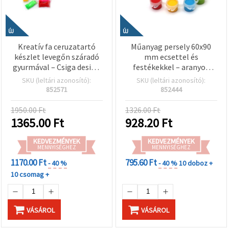
ÚJ
ÚJ
Kreatív fa ceruzatartó
Műanyag persely 60x90
készlet levegőn száradó
mm ecsettel és
gyurmával – Csiga design
festékekkel – aranyos
DIY kézműves alkotáshoz
zsiráf mintával
SKU (leltári azonosító):
SKU (leltári azonosító):
gyerekeknek, kreatív
852571
852444
hobby és barkács
festőkészlet
1950.00 Ft
1326.00 Ft
1365.00
Ft
928.20
Ft
KEDVEZMÉNYEK
KEDVEZMÉNYEK
MENNYISÉGHEZ
MENNYISÉGHEZ
1170.00 Ft
795.60 Ft
- 40 %
- 40 %
10 doboz +
10 csomag +
VÁSÁROL
VÁSÁROL