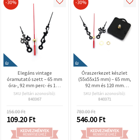
-30%
-30%
ÚJ
ÚJ
Elegáns vintage
Óraszerkezet készlet
óramutató szett – 65 mm
(55x55x15 mm) – 65 mm,
óra-, 92 mm perc- és 120
92 mm és 120 mm
mm másodpercmutató
mutatókkal, AA 1,5 V
SKU (leltári azonosító):
SKU (leltári azonosító):
fekete színben (óra
elemmel működik, DIY
840367
840371
javításhoz, DIY)
óra készítéshez, kreatív
hobby kellék
156.00 Ft
780.00 Ft
109.20
Ft
546.00
Ft
KEDVEZMÉNYEK
KEDVEZMÉNYEK
MENNYISÉGHEZ
MENNYISÉGHEZ