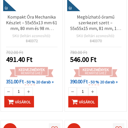
"Mentés"
gombra
ÚJ
ÚJ
kattintva.
Kompakt Óra Mechanika
Megbízható óramű
Készlet – 55x55x13 mm 61
szerkezet szett –
Fogadja
mm, 80 mm és 98 mm
55x55x15 mm, 81 mm, 104
el
Mutatókkal, AA 1.5 V
mm és 130 mm
SKU (leltári azonosító):
SKU (leltári azonosító):
mindet
Elemmeghajtású
mutatókkal, AA 1,5 V
840372
840370
elemmel működik
Beállítások
702.00 Ft
780.00 Ft
491.40
Ft
546.00
Ft
KEDVEZMÉNYEK
KEDVEZMÉNYEK
MENNYISÉGHEZ
MENNYISÉGHEZ
351.00 Ft
390.00 Ft
- 50 %
20 darab +
- 50 %
20 darab +
VÁSÁROL
VÁSÁROL