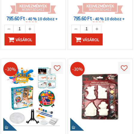
KEDVEZMÉNYEK
KEDVEZMÉNYEK
MENNYISÉGHEZ
MENNYISÉGHEZ
795.60 Ft
795.60 Ft
- 40 %
10 doboz +
- 40 %
10 doboz +
VÁSÁROL
VÁSÁROL
-30%
-30%
ÚJ
ÚJ