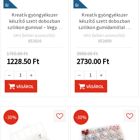
ÚJ
ÚJ
Kreatív gyöngyékszer
Kreatív gyöngyékszer
készítő szett dobozban
készítő szett dobozban
szilikon gumival – Vegyes
szilikon gumidamillal és
formák és színek
kiegészítőkkel – Vegyes
SKU (leltári azonosító):
SKU (leltári azonosító):
színek, assortált mix
852616
852609
1755.00 Ft
3900.00 Ft
1228.50
Ft
2730.00
Ft
VÁSÁROL
VÁSÁROL
-30%
-30%