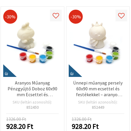
-30%
-30%
ÚJ
ÚJ
Aranyos Műanyag
Ünnepi műanyag persely
Pénzgyűjtő Doboz 60x90
60x90 mm ecsettel és
mm Ecsettel és
festékekkel – aranyos
Festékekkel – Cuki Nyuszi
maci karácsonyfával,
SKU (leltári azonosító):
SKU (leltári azonosító):
Mintázat Gyerekeknek
gyerekeknek, kreatív
852450
852449
hobby dekorációhoz
1326.00 Ft
1326.00 Ft
928.20
Ft
928.20
Ft