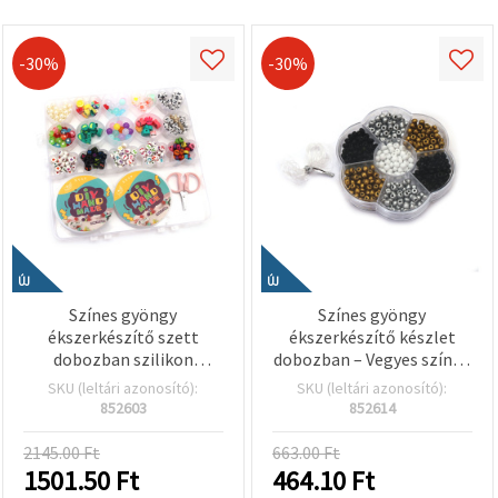
-30%
-30%
ÚJ
ÚJ
Színes gyöngy
Színes gyöngy
ékszerkészítő szett
ékszerkészítő készlet
dobozban szilikon
dobozban – Vegyes színek
gumidamillal és ollóval –
– Tökéletes gyerekeknek
SKU (leltári azonosító):
SKU (leltári azonosító):
Vegyes színek – Tökéletes
kreatív
852603
852614
gyerek kreatív
kézműveskedéshez és DIY
kézműveskedéshez és DIY
ékszerkészítéshez
2145.00 Ft
663.00 Ft
ékszerkészítéshez
1501.50
Ft
464.10
Ft