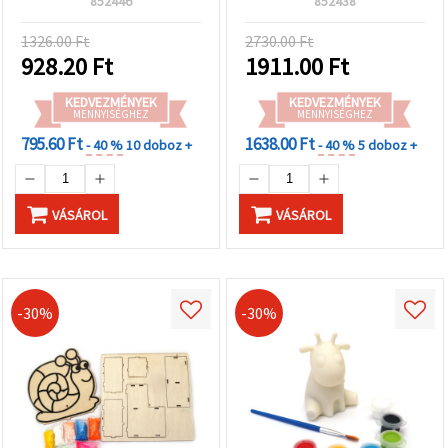
852446
852438
hobbi festéshez
1326.00 Ft
2730.00 Ft
928.20
Ft
1911.00
Ft
KEDVEZMÉNYEK
KEDVEZMÉNYEK
MENNYISÉGHEZ
MENNYISÉGHEZ
795.60 Ft
1638.00 Ft
- 40 %
10 doboz +
- 40 %
5 doboz +
VÁSÁROL
VÁSÁROL
-30%
-30%