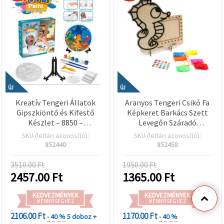
ÚJ
ÚJ
Kreatív Tengeri Állatok
Aranyos Tengeri Csikó Fa
Gipszkiöntő és Kifestő
Képkeret Barkács Szett
Készlet – 8850 –
Levegőn Száradó
Tökéletes Gyerek
Modellezőgyurmával és
SKU (leltári azonosító):
SKU (leltári azonosító):
Kézműves
Öntapadós Kristályokkal
852440
852458
Foglalkozáshoz és
– Kreatív Gyerek
Kreatív Játékhoz
Kézműves DIY
3510.00 Ft
1950.00 Ft
Dekorációhoz
2457.00
Ft
1365.00
Ft
KEDVEZMÉNYEK
KEDVEZMÉNYEK
MENNYISÉGHEZ
MENNYISÉGHEZ
2106.00 Ft
1170.00 Ft
- 40 %
5 doboz +
- 40 %