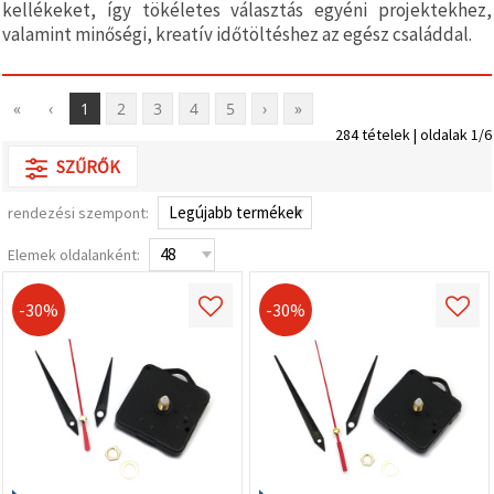
kellékeket, így tökéletes választás egyéni projektekhez,
valamint
relevánsabb
valamint minőségi, kreatív időtöltéshez az egész családdal.
tartalmat
és
hirdetéseket
jelenítsünk
«
‹
1
2
3
4
5
›
»
meg,
beleértve
284 tételek | oldalak 1/6
analitikai és
SZŰRŐK
marketingpartnereink
segítségével
is.
rendezési szempont:
Az "Összes
elfogadása"
Elemek oldalanként:
gombra
kattintva
elfogadhatja
-30%
-30%
az összes
sütit, vagy
a
Beállításokban
megadhatja
preferenciáit
az adott
típusú sütik
kiválasztásával
és a