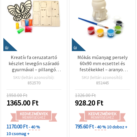
ÚJ
ÚJ
Kreatív fa ceruzatartó
Mókás műanyag persely
készlet levegőn száradó
60x90 mm ecsettel és
gyurmával – pillangó
festékekkel – aranyos
mintával, DIY hobby és
pingvin mintával
SKU (leltári azonosító):
SKU (leltári azonosító):
kreatív kézműves
gyerekeknek, kreatív
852570
852445
alkotáshoz
hobbi kellék
1950.00 Ft
1326.00 Ft
1365.00
Ft
928.20
Ft
KEDVEZMÉNYEK
KEDVEZMÉNYEK
MENNYISÉGHEZ
MENNYISÉGHEZ
1170.00 Ft
795.60 Ft
- 40 %
- 40 %
10 doboz +
10 csomag +