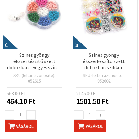
ÚJ
ÚJ
Színes gyöngy
Színes gyöngy
ékszerkészítő szett
ékszerkészítő szett
dobozban – vegyes színek
dobozban szilikon
– gyerekeknek kreatív
elasztikus damillal –
SKU (leltári azonosító):
SKU (leltári azonosító):
kézműveskedéshez és DIY
vegyes színek – kreatív
852615
852602
ékszerkészítéshez
gyerek kézműves és DIY
ékszerkészítéshez
663.00 Ft
2145.00 Ft
464.10
Ft
1501.50
Ft
VÁSÁROL
VÁSÁROL