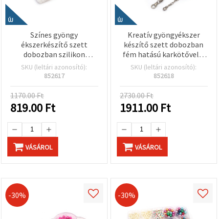
ÚJ
ÚJ
Színes gyöngy
Kreatív gyöngyékszer
ékszerkészítő szett
készítő szett dobozban
dobozban szilikon
fém hatású karkötővel –
elasztikus gumival –
Vegyes formák és színek
SKU (leltári azonosító):
SKU (leltári azonosító):
vegyes formák és színek –
(ezüst színű/arany színű)
852617
852618
kreatív gyerek kézműves
és DIY ékszerkészítéshez
1170.00 Ft
2730.00 Ft
819.00
Ft
1911.00
Ft
VÁSÁROL
VÁSÁROL
-30%
-30%