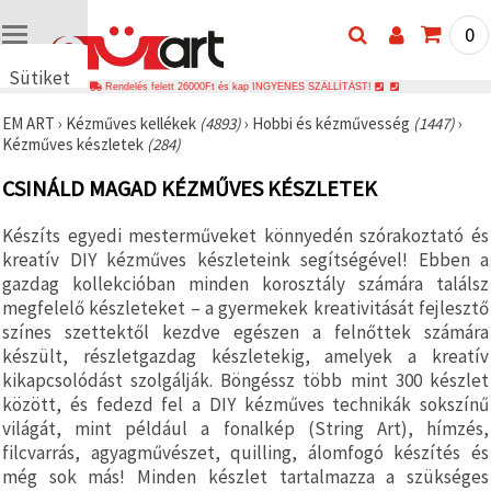
0
Sütiket
Rendelés felett 26000Ft és kap INGYENES SZÁLLÍTÁST!
használunk
EM ART
›
Kézműves kellékek
(4893)
›
Hobbi és kézművesség
(1447)
›
🍪 Cookie-
Kézműves készletek
(284)
kat és
hasonló
CSINÁLD MAGAD KÉZMŰVES KÉSZLETEK
technológiákat
használunk
annak
Készíts egyedi mesterműveket könnyedén szórakoztató és
érdekében,
hogy
kreatív DIY kézműves készleteink segítségével! Ebben a
biztosítsuk
gazdag kollekcióban minden korosztály számára találsz
a weboldal
megfelelő készleteket – a gyermekek kreativitását fejlesztő
megfelelő
működését,
színes szettektől kezdve egészen a felnőttek számára
javítsuk az
készült, részletgazdag készletekig, amelyek a kreatív
Ön
kikapcsolódást szolgálják. Böngéssz több mint 300 készlet
felhasználói
élményét,
között, és fedezd fel a DIY kézműves technikák sokszínű
és az Ön
világát, mint például a fonalkép (String Art), hímzés,
hozzájárulásával
elemezzük
filcvarrás, agyagművészet, quilling, álomfogó készítés és
a
még sok más! Minden készlet tartalmazza a szükséges
forgalmat,