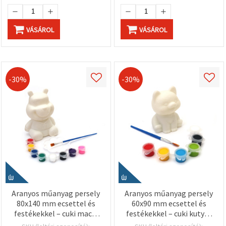
VÁSÁROL
VÁSÁROL
-30%
-30%
ÚJ
ÚJ
Aranyos műanyag persely
Aranyos műanyag persely
80x140 mm ecsettel és
60x90 mm ecsettel és
festékekkel – cuki macis
festékekkel – cuki kutyás
gyerek kreatív készlet
design gyerekeknek,