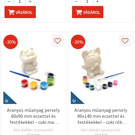
VÁSÁROL
VÁSÁROL
-30%
-30%
ÚJ
ÚJ
Aranyos műanyag persely
Aranyos műanyag persely
60x90 mm ecsettel és
80x140 mm ecsettel és
festékekkel – cuki maci
festékekkel – cuki róka
nyuszis mintával
mintás gyerek kreatív
SKU (leltári azonosító):
SKU (leltári azonosító):
gyerekeknek, kreatív
festő készlet