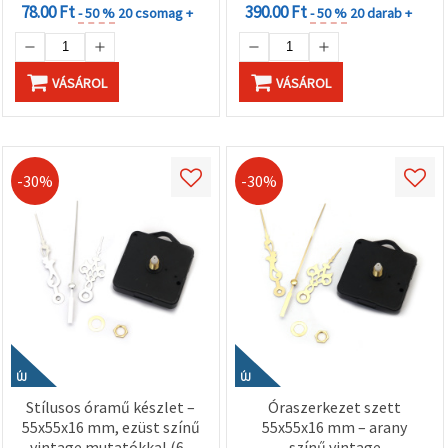
78.00 Ft
390.00 Ft
- 50 %
20 csomag +
- 50 %
20 darab +
VÁSÁROL
VÁSÁROL
-30%
-30%
ÚJ
ÚJ
Stílusos óramű készlet –
Óraszerkezet szett
55x55x16 mm, ezüst színű
55x55x16 mm – arany
vintage mutatókkal (65
színű vintage