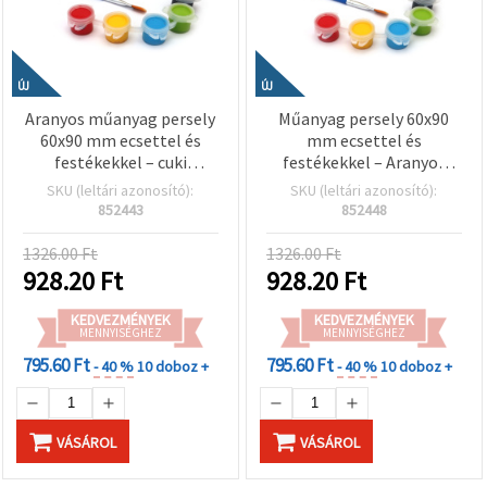
ÚJ
ÚJ
Aranyos műanyag persely
Műanyag persely 60x90
60x90 mm ecsettel és
mm ecsettel és
festékekkel – cuki
festékekkel – Aranyos
koronás oroszlánkölyök
tehén mintás gyerek
SKU (leltári azonosító):
SKU (leltári azonosító):
mintával gyerekeknek,
kreatív hobbi szett
852443
852448
kreatív hobbi kézműves
festéshez EM ART
1326.00 Ft
1326.00 Ft
928.20
Ft
928.20
Ft
KEDVEZMÉNYEK
KEDVEZMÉNYEK
MENNYISÉGHEZ
MENNYISÉGHEZ
795.60 Ft
795.60 Ft
- 40 %
10 doboz +
- 40 %
10 doboz +
VÁSÁROL
VÁSÁROL