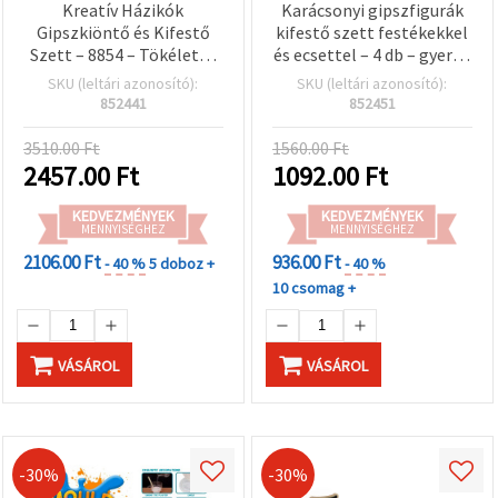
Kreatív Házikók
Karácsonyi gipszfigurák
Gipszkiöntő és Kifestő
kifestő szett festékekkel
Szett – 8854 – Tökéletes
és ecsettel – 4 db – gyerek
gyerek kézműves
kreatív hobby kézműves
SKU (leltári azonosító):
SKU (leltári azonosító):
foglalkozásokhoz és
alkotás és ünnepi DIY
852441
852451
kreatív játékhoz
móka
3510.00 Ft
1560.00 Ft
2457.00
Ft
1092.00
Ft
KEDVEZMÉNYEK
KEDVEZMÉNYEK
MENNYISÉGHEZ
MENNYISÉGHEZ
2106.00 Ft
936.00 Ft
- 40 %
5 doboz +
- 40 %
10 csomag +
VÁSÁROL
VÁSÁROL
-30%
-30%