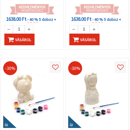
KEDVEZMÉNYEK
KEDVEZMÉNYEK
MENNYISÉGHEZ
MENNYISÉGHEZ
1638.00 Ft
1638.00 Ft
- 40 %
5 doboz +
- 40 %
5 doboz +
VÁSÁROL
VÁSÁROL
-30%
-30%
ÚJ
ÚJ