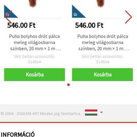
ÚJ
ÚJ
546.00 Ft
546.00 Ft
Puha bolyhos drót pálca
Puha bolyhos drót pálca
meleg világosbarna
meleg világosbarna
színben, 20 mm × 1 m –
színben, 20 mm × 1 m –
tökéletes DIY, dekorációs
tökéletes DIY, dekorációs
SKU (leltári azonosító):
SKU (leltári azonosító):
és kreatív hobbi
és kreatív hobbi
514564
514564
projektekhez
projektekhez
Kosárba
Kosárba
© 2004 - 2026 EM ART Minden jog fenntartva..
INFORMÁCIÓ