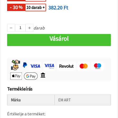
"Mentés"
gombra
- 30
382.20 Ft
%
10 darab +
kattintva.
Fogadja
darab
el
mindet
Vásárol
Beállítások
Termékleírás
Márka
EM ART
Értékelje a terméket: