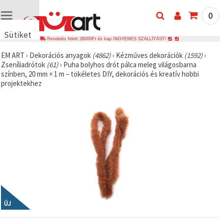
0
Sütiket
Rendelés felett 26000Ft és kap INGYENES SZÁLLÍTÁST!
használunk
EM ART
›
Dekorációs anyagok
(4862)
›
Kézműves dekorációk
(1592)
›
🍪 Cookie-
Zseníliadrótok
(61)
›
Puha bolyhos drót pálca meleg világosbarna
kat és
színben, 20 mm × 1 m – tökéletes DIY, dekorációs és kreatív hobbi
hasonló
projektekhez
technológiákat
használunk
annak
érdekében,
hogy
biztosítsuk
a weboldal
megfelelő
működését,
javítsuk az
Ön
felhasználói
élményét,
és az Ön
hozzájárulásával
elemezzük
ÚJ
a
forgalmat,