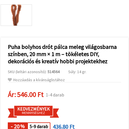
valamint
relevánsabb
tartalmat
és
hirdetéseket
jelenítsünk
meg,
beleértve
analitikai és
marketingpartnereink
Puha bolyhos drót pálca meleg világosbarna
segítségével
színben, 20 mm × 1 m – tökéletes DIY,
is.
dekorációs és kreatív hobbi projektekhez
Az "Összes
elfogadása"
gombra
SKU (leltári azonosító):
514564
Súly: 14 gr.
kattintva
elfogadhatja
Hozzáadás a kívánságlistához
az összes
sütit, vagy
a
Ár:
546.00 Ft
1-4 darab
Beállításokban
megadhatja
preferenciáit
KEDVEZMÉNYEK
az adott
MENNYISÉGHEZ
típusú sütik
kiválasztásával
és a
- 20
436.80 Ft
%
5-9 darab