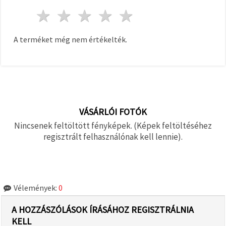
1 csillag
2 csillagok
3 csillagok
4 csillagok
5 csillagok
A terméket még nem értékelték.
VÁSÁRLÓI FOTÓK
Nincsenek feltöltött fényképek. (Képek feltöltéséhez
regisztrált felhasználónak kell lennie).
Vélemények:
0
A HOZZÁSZÓLÁSOK ÍRÁSÁHOZ REGISZTRÁLNIA
KELL