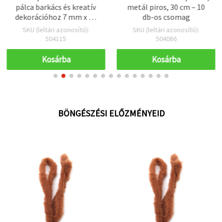
pálca barkács és kreatív
metál piros, 30 cm – 10
dekorációhoz 7 mm x 30
db-os csomag
cm – 10 db
SKU (leltári azonosító):
SKU (leltári azonosító):
504115
504086
Kosárba
Kosárba
BÖNGÉSZÉSI ELŐZMÉNYEID