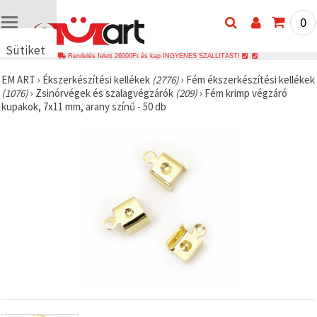
0
Sütiket
Rendelés felett 26000Ft és kap INGYENES SZÁLLÍTÁST!
használunk
EM ART
›
Ékszerkészítési kellékek
(2776)
›
Fém ékszerkészítési kellékek
🍪 Cookie-
(1076)
›
Zsinórvégek és szalagvégzárók
(209)
›
Fém krimp végzáró
kat és
kupakok, 7x11 mm, arany színű - 50 db
hasonló
technológiákat
használunk
annak
érdekében,
hogy
biztosítsuk
a weboldal
megfelelő
működését,
javítsuk az
Ön
felhasználói
élményét,
és az Ön
hozzájárulásával
elemezzük
a
forgalmat,