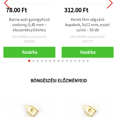
78.00 Ft
312.00 Ft
Barna acél gyöngyfűző
Kerek fém végzáró
sodrony, 0,45 mm –
kupakok, 5x12 mm, ezüst
ékszerkészítéshez
színű – 50 db
SKU (leltári azonosító):
SKU (leltári azonosító):
505555
507177
Kosárba
Kosárba
BÖNGÉSZÉSI ELŐZMÉNYEID