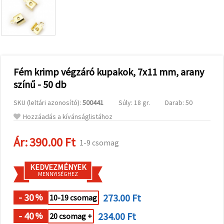
valamint
relevánsabb
tartalmat
és
hirdetéseket
jelenítsünk
meg,
beleértve
analitikai és
Fém krimp végzáró kupakok, 7x11 mm, arany
marketingpartnereink
színű - 50 db
segítségével
is.
SKU (leltári azonosító):
500441
Súly: 18 gr.
Darab: 50
Az "Összes
elfogadása"
Hozzáadás a kívánságlistához
gombra
kattintva
elfogadhatja
Ár:
390.00 Ft
1-9 csomag
az összes
sütit, vagy
a
KEDVEZMÉNYEK
Beállításokban
MENNYISÉGHEZ
megadhatja
preferenciáit
az adott
- 30
273.00 Ft
%
10-19 csomag
típusú sütik
kiválasztásával
- 40
234.00 Ft
%
20 csomag +
és a