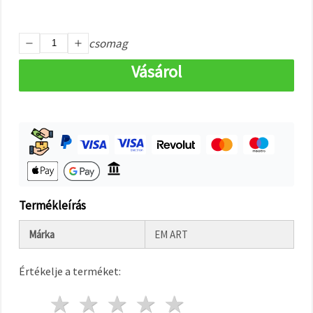
"Mentés"
gombra
kattintva.
csomag
Fogadja
Vásárol
el
mindet
Beállítások
Termékleírás
Márka
EM ART
Értékelje a terméket:
1 csillag
2 csillagok
3 csillagok
4 csillagok
5 csillagok