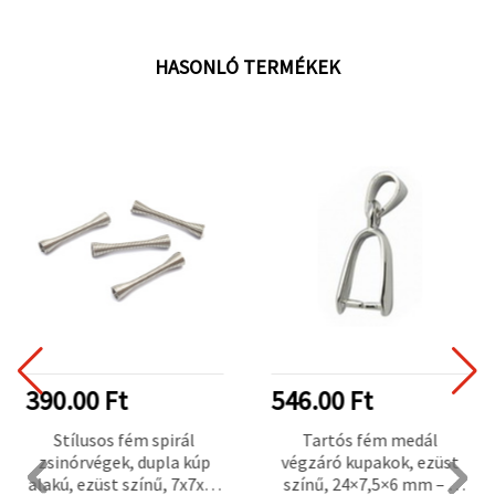
HASONLÓ TERMÉKEK
390.00 Ft
546.00 Ft
Stílusos fém spirál
Tartós fém medál
zsinórvégek, dupla kúp
végzáró kupakok, ezüst
alakú, ezüst színű, 7x7x39
színű, 24×7,5×6 mm – 5