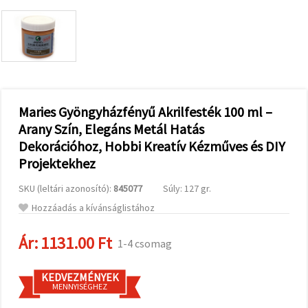
valamint
relevánsabb
tartalmat
és
hirdetéseket
jelenítsünk
meg,
beleértve
analitikai és
marketingpartnereink
Maries Gyöngyházfényű Akrilfesték 100 ml –
segítségével
Arany Szín, Elegáns Metál Hatás
is.
Dekorációhoz, Hobbi Kreatív Kézműves és DIY
Az "Összes
elfogadása"
Projektekhez
gombra
kattintva
elfogadhatja
SKU (leltári azonosító):
845077
Súly: 127 gr.
az összes
Hozzáadás a kívánságlistához
sütit, vagy
a
Beállításokban
Ár:
1131.00 Ft
1-4 csomag
megadhatja
preferenciáit
az adott
típusú sütik
KEDVEZMÉNYEK
kiválasztásával
MENNYISÉGHEZ
és a