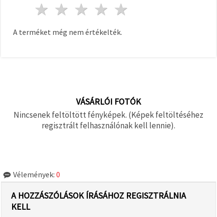
1 csillag
2 csillagok
3 csillagok
4 csillagok
5 csillagok
A terméket még nem értékelték.
VÁSÁRLÓI FOTÓK
Nincsenek feltöltött fényképek. (Képek feltöltéséhez
regisztrált felhasználónak kell lennie).
Vélemények:
0
A HOZZÁSZÓLÁSOK ÍRÁSÁHOZ REGISZTRÁLNIA
KELL