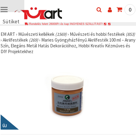
0
Sütiket
Rendelés felett 26000Ft és kap INGYENES SZÁLLÍTÁST!
használunk
EM ART
›
Művészeti kellékek
(1569)
›
Művészeti és hobbi festékek
(853)
🍪 Cookie-
›
Akrilfestékek
(269)
›
Maries Gyöngyházfényű Akrilfesték 100 ml – Arany
kat és
Szín, Elegáns Metál Hatás Dekorációhoz, Hobbi Kreatív Kézműves és
hasonló
DIY Projektekhez
technológiákat
használunk
annak
érdekében,
hogy
biztosítsuk
a weboldal
megfelelő
működését,
javítsuk az
Ön
felhasználói
élményét,
és az Ön
hozzájárulásával
elemezzük
ÚJ
a
forgalmat,