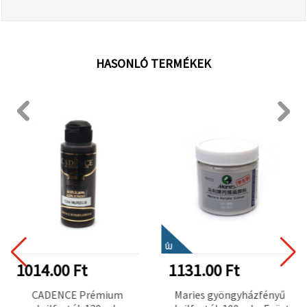
HASONLÓ TERMÉKEK
ÚJ
1014.00 Ft
1131.00 Ft
CADENCE Prémium
Maries gyöngyházfényű