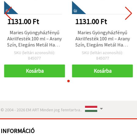
ÚJ
ÚJ
1131.00 Ft
1131.00 Ft
Maries Gyöngyházfényű
Maries Gyöngyházfényű
Akrilfesték 100 ml – Arany
Akrilfesték 100 ml – Arany
Szín, Elegáns Metál Hatás
Szín, Elegáns Metál Hatás
Dekorációhoz, Hobbi
Dekorációhoz, Hobbi
SKU (leltári azonosító):
SKU (leltári azonosító):
Kreatív Kézműves és DIY
Kreatív Kézműves és DIY
845077
845077
Projektekhez
Projektekhez
Kosárba
Kosárba
© 2004 - 2026 EM ART Minden jog fenntartva..
INFORMÁCIÓ