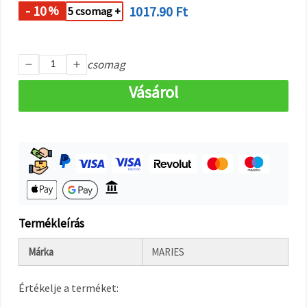
"Mentés"
- 10
1017.90 Ft
%
5 csomag +
gombra
kattintva.
Fogadja
csomag
el
Vásárol
mindet
Beállítások
Termékleírás
Márka
MARIES
Értékelje a terméket: