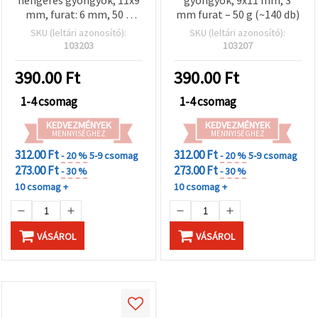
hengeres gyöngyök, 11x9
gyöngyök, 9x11 mm, 3
mm, furat: 6 mm, 50 g
mm furat – 50 g (~140 db)
(±80 db)
SKU (leltári azonosító):
SKU (leltári azonosító):
103203
103207
390.00
Ft
390.00
Ft
1-4 csomag
1-4 csomag
KEDVEZMÉNYEK
KEDVEZMÉNYEK
MENNYISÉGHEZ
MENNYISÉGHEZ
312.00 Ft
312.00 Ft
- 20 %
5-9 csomag
- 20 %
5-9 csomag
273.00 Ft
273.00 Ft
- 30 %
- 30 %
10 csomag +
10 csomag +
VÁSÁROL
VÁSÁROL