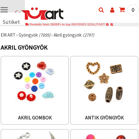
0
Sütiket
Rendelés felett 26000Ft és kap INGYENES SZÁLLÍTÁST!
használunk
EM ART
›
Gyöngyök
(7695)
›
Akril gyöngyök
(2797)
🍪 Cookie-
kat és
AKRIL GYÖNGYÖK
hasonló
technológiákat
használunk
annak
érdekében,
hogy
biztosítsuk
a weboldal
megfelelő
működését,
javítsuk az
Ön
felhasználói
élményét,
és az Ön
AKRIL GOMBOK
ANTIK GYÖNGYÖK
hozzájárulásával
elemezzük
a
forgalmat,