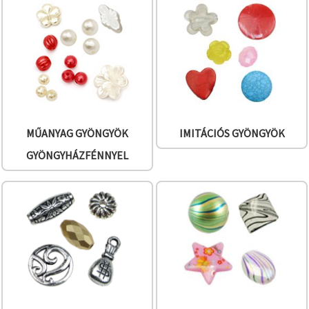
"Mentés"
gombra
kattintva.
Fogadja
el
mindet
Beállítások
MŰANYAG GYÖNGYÖK
IMITÁCIÓS GYÖNGYÖK
GYÖNGYHÁZFÉNNYEL