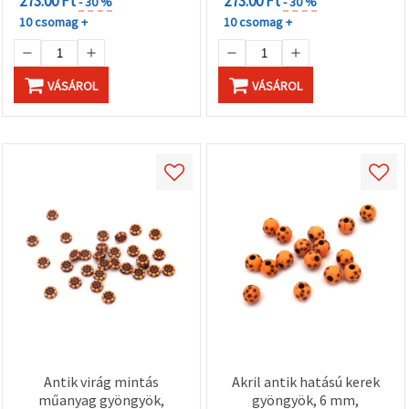
273.00 Ft
273.00 Ft
- 30 %
- 30 %
10 csomag +
10 csomag +
VÁSÁROL
VÁSÁROL
Antik virág mintás
Akril antik hatású kerek
műanyag gyöngyök,
gyöngyök, 6 mm,