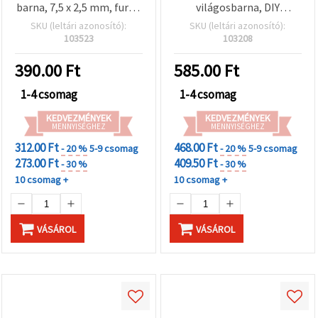
barna, 7,5 x 2,5 mm, furat:
világosbarna, DIY
1 mm, 50 g (~400 db)
ékszerkészítéshez – 50 g
SKU (leltári azonosító):
SKU (leltári azonosító):
103523
103208
390.00
Ft
585.00
Ft
1-4 csomag
1-4 csomag
KEDVEZMÉNYEK
KEDVEZMÉNYEK
MENNYISÉGHEZ
MENNYISÉGHEZ
312.00 Ft
468.00 Ft
- 20 %
5-9 csomag
- 20 %
5-9 csomag
273.00 Ft
409.50 Ft
- 30 %
- 30 %
10 csomag +
10 csomag +
VÁSÁROL
VÁSÁROL