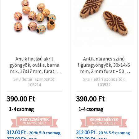
Antik hatású akril
Antik narancs színű
gyöngyök, ovális, barna
figuragyöngyök, 30x14x6
mix, 17x17 mm, furat: 8
mm, 2 mm furat – 50 g
mm, 50 g (~21 db)
(~27 db)
SKU (leltári azonosító):
SKU (leltári azonosító):
103214
103532
390.00
Ft
390.00
Ft
1-4 csomag
1-4 csomag
KEDVEZMÉNYEK
KEDVEZMÉNYEK
MENNYISÉGHEZ
MENNYISÉGHEZ
312.00 Ft
312.00 Ft
- 20 %
5-9 csomag
- 20 %
5-9 csomag