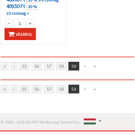
- 20 %
5-9 csomag
409.50 Ft
- 30 %
10 csomag +
VÁSÁROL
«
‹
55
56
57
58
59
>
»
«
‹
55
56
57
58
59
>
»
© 2004 - 2026 EM ART Minden jog fenntartva..