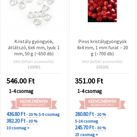
Kristály gyöngyök,
Piros kristálygyöngyök
átlátszó, 6x6 mm, lyuk: 1
4x4 mm, 1 mm furat – 20
mm, 50 g (~650 db)
g (~700 db)
SKU (leltári azonosító):
SKU (leltári azonosító):
103052
103201
546.00
Ft
351.00
Ft
1-4 csomag
1-4 csomag
KEDVEZMÉNYEK
KEDVEZMÉNYEK
MENNYISÉGHEZ
MENNYISÉGHEZ
436.80 Ft
280.80 Ft
- 20 %
5-9 csomag
- 20 %
382.20 Ft
- 30 %
5-24 csomag
245.70 Ft
10 csomag +
- 30 %
25 csomag +