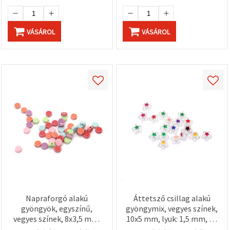
VÁSÁROL
VÁSÁROL
Napraforgó alakú
Áttetsző csillag alakú
gyöngyök, egyszínű,
gyöngymix, vegyes színek,
vegyes színek, 8x3,5 mm,
10x5 mm, lyuk: 1,5 mm, 20
furat: 1,5 mm, 50 g (~265
g (kb. 82 db)