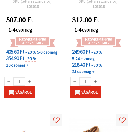
SKU (leltári azonosító):
SKU (leltári azonosító):
db)
103019
103018
507.00
Ft
312.00
Ft
1-4 csomag
1-4 csomag
KEDVEZMÉNYEK
KEDVEZMÉNYEK
MENNYISÉGHEZ
MENNYISÉGHEZ
405.60 Ft
249.60 Ft
- 20 %
5-9 csomag
- 20 %
354.90 Ft
- 30 %
5-24 csomag
218.40 Ft
10 csomag +
- 30 %
25 csomag +
VÁSÁROL
VÁSÁROL