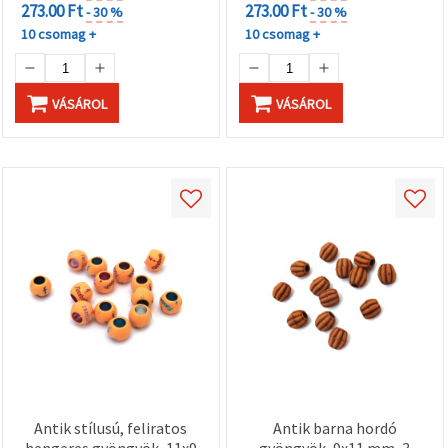
273.00 Ft
273.00 Ft
- 30 %
- 30 %
10 csomag +
10 csomag +
VÁSÁROL
VÁSÁROL
Antik stílusú, feliratos
Antik barna hordó