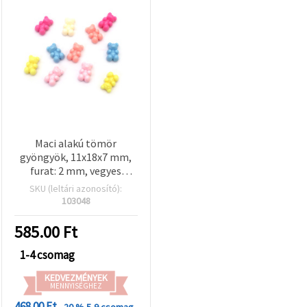
Maci alakú tömör
gyöngyök, 11x18x7 mm,
furat: 2 mm, vegyes
színek – 50 g ±50 db
SKU (leltári azonosító):
103048
585.00
Ft
1-4 csomag
KEDVEZMÉNYEK
MENNYISÉGHEZ
468.00 Ft