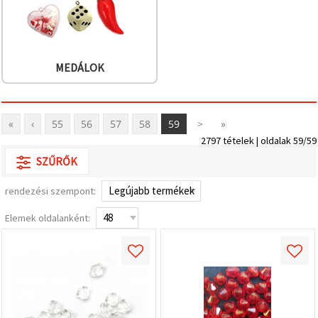
MEDÁLOK
«
‹
55
56
57
58
59
>
»
2797 tételek | oldalak 59/59
SZŰRŐK
rendezési szempont:
Elemek oldalanként: