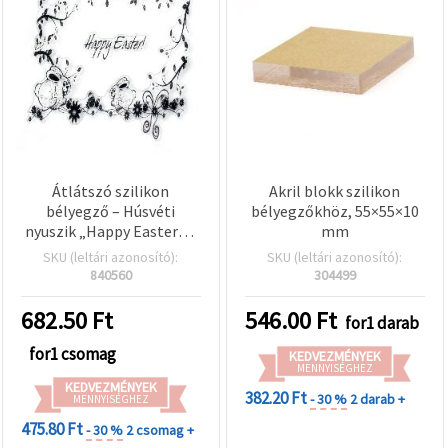
valamint
relevánsabb
tartalmat
és
hirdetéseket
jelenítsünk
meg,
beleértve
analitikai és
marketingpartnereink
segítségével
is.
Átlátszó szilikon
Akril blokk szilikon
Az "Összes
bélyegző – Húsvéti
bélyegzőkhöz, 55×55×10
elfogadása"
nyuszik „Happy Easter” –
mm
gombra
10x10 cm
SKU (leltári azonosító):
SKU (leltári azonosító):
kattintva
elfogadhatja
840560
304499
az összes
sütit, vagy
682.50
Ft
546.00
Ft
for1 darab
a
Beállításokban
for1 csomag
megadhatja
KEDVEZMÉNYEK
preferenciáit
MENNYISÉGHEZ
az adott
KEDVEZMÉNYEK
382.20 Ft
- 30 %
2 darab +
MENNYISÉGHEZ
típusú sütik
kiválasztásával
475.80 Ft
- 30 %
2 csomag +
és a