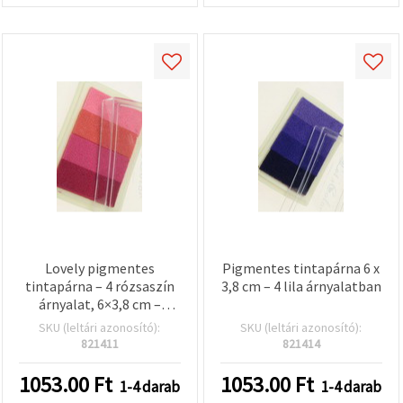
Lovely pigmentes
Pigmentes tintapárna 6 x
tintapárna – 4 rózsaszín
3,8 cm – 4 lila árnyalatban
árnyalat, 6×3,8 cm –
bélyegzéshez,
SKU (leltári azonosító):
SKU (leltári azonosító):
scrapbookhoz és kreatív
821411
821414
kézműves DIY
projektekhez
1053.00
Ft
1053.00
Ft
1-4 darab
1-4 darab