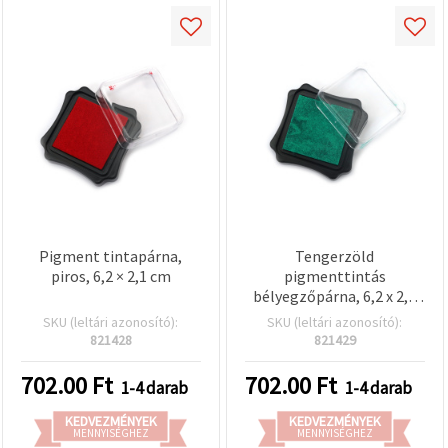
Pigment tintapárna,
Tengerzöld
piros, 6,2 × 2,1 cm
pigmenttintás
bélyegzőpárna, 6,2 x 2,1
cm, átlátszó fedéllel
SKU (leltári azonosító):
SKU (leltári azonosító):
821428
821429
702.00
Ft
702.00
Ft
1-4 darab
1-4 darab
KEDVEZMÉNYEK
KEDVEZMÉNYEK
MENNYISÉGHEZ
MENNYISÉGHEZ