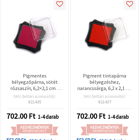
Pigmentes
Pigment tintapárna
bélyegzőpárna, sötét
bélyegzéshez,
rózsaszín, 6,2×2,1 cm –
narancssárga, 6,2 x 2,1 cm
ideális scrapbookinghoz
– képeslapkészítéshez,
SKU (leltári azonosító):
SKU (leltári azonosító):
és kézműves
scrapbookinghoz,
821435
821437
projektekhez
dekorációkhoz és DIY
projektekhez
702.00
Ft
702.00
Ft
1-4 darab
1-4 darab
KEDVEZMÉNYEK
KEDVEZMÉNYEK
MENNYISÉGHEZ
MENNYISÉGHEZ