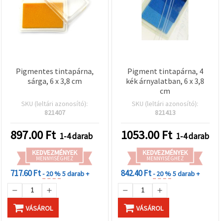
Pigmentes tintapárna,
Pigment tintapárna, 4
sárga, 6 x 3,8 cm
kék árnyalatban, 6 x 3,8
cm
SKU (leltári azonosító):
SKU (leltári azonosító):
821407
821413
897.00
Ft
1053.00
Ft
1-4 darab
1-4 darab
KEDVEZMÉNYEK
KEDVEZMÉNYEK
MENNYISÉGHEZ
MENNYISÉGHEZ
717.60 Ft
842.40 Ft
- 20 %
5 darab +
- 20 %
5 darab +
VÁSÁROL
VÁSÁROL