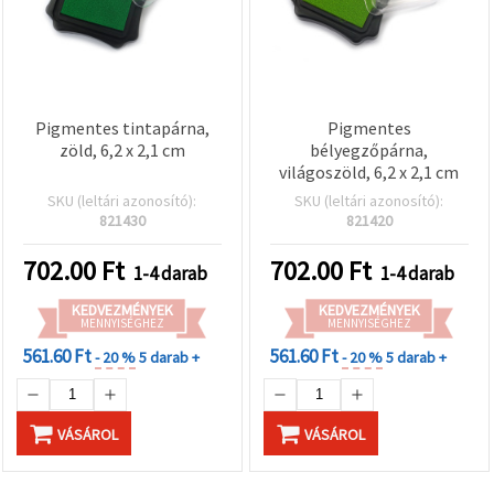
Pigmentes tintapárna,
Pigmentes
zöld, 6,2 x 2,1 cm
bélyegzőpárna,
világoszöld, 6,2 x 2,1 cm
SKU (leltári azonosító):
SKU (leltári azonosító):
821430
821420
702.00
Ft
702.00
Ft
1-4 darab
1-4 darab
KEDVEZMÉNYEK
KEDVEZMÉNYEK
MENNYISÉGHEZ
MENNYISÉGHEZ
561.60 Ft
561.60 Ft
- 20 %
5 darab +
- 20 %
5 darab +
VÁSÁROL
VÁSÁROL