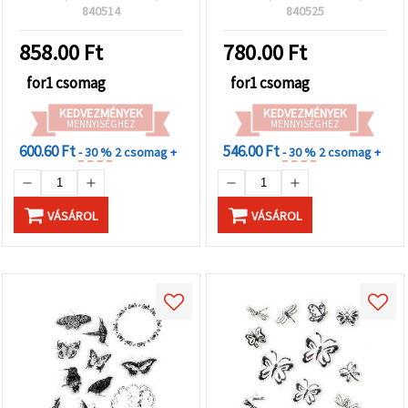
scrapbookinghoz és
db, scrapbookhoz és
840514
840525
kártyakészítéshez; akril
kártyakészítéshez
blokkal használható
858.00
Ft
780.00
Ft
for1 csomag
for1 csomag
KEDVEZMÉNYEK
KEDVEZMÉNYEK
MENNYISÉGHEZ
MENNYISÉGHEZ
600.60 Ft
546.00 Ft
- 30 %
2 csomag +
- 30 %
2 csomag +
VÁSÁROL
VÁSÁROL