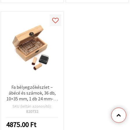
Fa bélyegzőkészlet –
ábécé és számok, 36 db,
10×35 mm, 1 db 24 mm-es
tintapárnával, fedeles
SKU (leltári azonosító):
dobozban (6,5×12×5 cm)
820732
4875.00
Ft