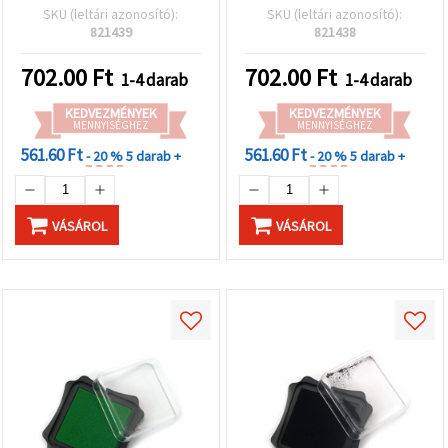
projektekhez, 6,2×2,1 cm
SKU (leltári azonosító):
SKU (leltári azonosító):
821439
821438
702.00
Ft
702.00
Ft
1-4 darab
1-4 darab
KEDVEZMÉNYEK
KEDVEZMÉNYEK
MENNYISÉGHEZ
MENNYISÉGHEZ
561.60 Ft
561.60 Ft
- 20 %
5 darab +
- 20 %
5 darab +
VÁSÁROL
VÁSÁROL