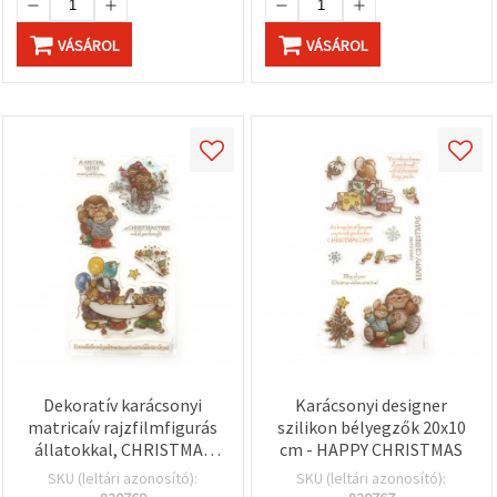
VÁSÁROL
VÁSÁROL
Dekoratív karácsonyi
Karácsonyi designer
matricaív rajzfilmfigurás
szilikon bélyegzők 20x10
állatokkal, CHRISTMAS
cm - HAPPY CHRISTMAS
TIME, átlátszó fólia, 20 x
SKU (leltári azonosító):
SKU (leltári azonosító):
10 cm, vegyes minták