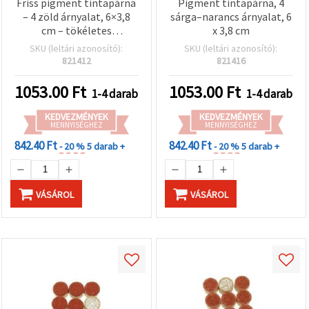
Friss pigment tintapárna
Pigment tintapárna, 4
– 4 zöld árnyalat, 6×3,8
sárga–narancs árnyalat, 6
cm – tökéletes
x 3,8 cm
bélyegzéshez,
SKU (leltári azonosító):
SKU (leltári azonosító):
scrapbookinghez és
821412
821416
kreatív DIY/hobbi
projektekhez
1053.00
Ft
1053.00
Ft
1-4 darab
1-4 darab
KEDVEZMÉNYEK
KEDVEZMÉNYEK
MENNYISÉGHEZ
MENNYISÉGHEZ
842.40 Ft
842.40 Ft
- 20 %
5 darab +
- 20 %
5 darab +
VÁSÁROL
VÁSÁROL