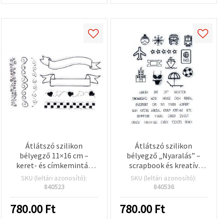
Átlátszó szilikon
Átlátszó szilikon
bélyegző 11×16 cm –
bélyegző „Nyaralás” –
keret- és címkeminták
scrapbook és kreatív
scrapbookinghoz és
hobbi, 11x16 cm
SKU (leltári azonosító):
SKU (leltári azonosító):
dekoráláshoz
840523
840536
780.00
Ft
780.00
Ft