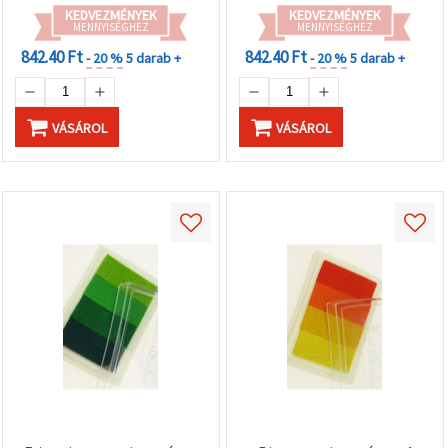
KEDVEZMÉNYEK
KEDVEZMÉNYEK
MENNYISÉGHEZ
MENNYISÉGHEZ
842.40 Ft
842.40 Ft
- 20 %
5 darab +
- 20 %
5 darab +
VÁSÁROL
VÁSÁROL