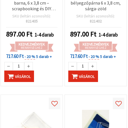
barna, 6 x 3,8 cm –
bélyegzőpárna 6 x 3,8 cm,
scrapbooking és DIY
sárga-zöld
projektekhez
SKU (leltári azonosító):
SKU (leltári azonosító):
821405
821402
897.00
Ft
897.00
Ft
1-4 darab
1-4 darab
KEDVEZMÉNYEK
KEDVEZMÉNYEK
MENNYISÉGHEZ
MENNYISÉGHEZ
717.60 Ft
717.60 Ft
- 20 %
5 darab +
- 20 %
5 darab +
VÁSÁROL
VÁSÁROL