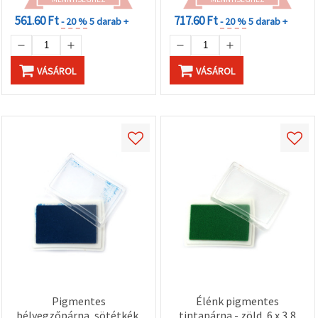
561.60 Ft
717.60 Ft
- 20 %
5 darab +
- 20 %
5 darab +
VÁSÁROL
VÁSÁROL
Pigmentes
Élénk pigmentes
bélyegzőpárna, sötétkék,
tintapárna - zöld, 6 x 3,8