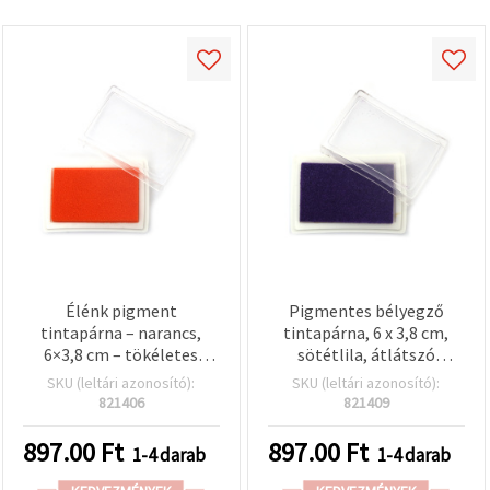
Élénk pigment
Pigmentes bélyegző
tintapárna – narancs,
tintapárna, 6 x 3,8 cm,
6×3,8 cm – tökéletes
sötétlila, átlátszó
bélyegzéshez,
fedéllel
SKU (leltári azonosító):
SKU (leltári azonosító):
scrapbookinghoz és
821406
821409
kreatív DIY projektekhez
897.00
Ft
897.00
Ft
1-4 darab
1-4 darab