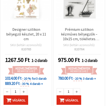
Designer szilikon
Prémium szilikon
bélyegző készlet, 20 x 11
kézműves bélyegzők –
cm
10x15 cm, tökéletes
scrapbookozáshoz, DIY
SKU (leltári azonosító):
SKU (leltári azonosító):
hobbi és kreatív
820765
820764
projektekhez
1267.50
Ft
975.00
Ft
1-2 darab
1-2 darab
KEDVEZMÉNYEK
KEDVEZMÉNYEK
MENNYISÉGHEZ
MENNYISÉGHEZ
1014.00 Ft
780.00 Ft
- 20 %
for3 darab
- 20 %
3 darab +
889.20 Ft
- 30 %
4 darab +
VÁSÁROL
VÁSÁROL