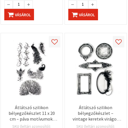
"Mentés"
gombra
kattintva.
VÁSÁROL
VÁSÁROL
Fogadja
el
mindet
Beállítások
Átlátszó szilikon
Átlátszó szilikon
bélyegzőkészlet 11 x 20
bélyegzőkészlet –
cm – páva motívumok,
vintage keretek virágos
dekoráláshoz,
díszítéssel, 11 x 16 cm, 5
SKU (leltári azonosító):
SKU (leltári azonosító):