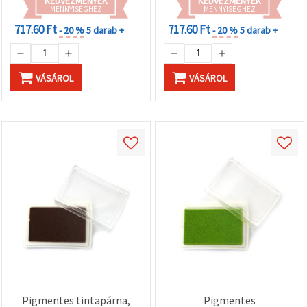
KEDVEZMÉNYEK
KEDVEZMÉNYEK
MENNYISÉGHEZ
MENNYISÉGHEZ
717.60 Ft
717.60 Ft
- 20 %
5 darab +
- 20 %
5 darab +
VÁSÁROL
VÁSÁROL
Pigmentes tintapárna,
Pigmentes