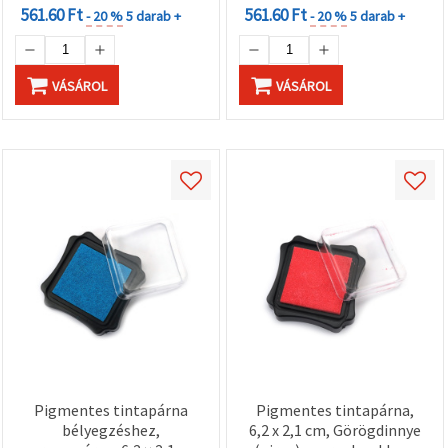
561.60 Ft
561.60 Ft
- 20 %
5 darab +
- 20 %
5 darab +
VÁSÁROL
VÁSÁROL
Pigmentes tintapárna
Pigmentes tintapárna,
bélyegzéshez,
6,2 x 2,1 cm, Görögdinnye