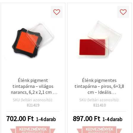
Élénk pigment
Élénk pigmentes
tintapárna – világos
tintapárna – piros, 6×3,8
narancs, 6,2 x 2,1 cm –
cm – Ideális
tökéletes bélyegzéshez,
bélyegzéshez,
SKU (leltári azonosító):
SKU (leltári azonosító):
scrapbookinghoz és
kártyakészítéshez és
821419
821410
kreatív DIY kézműves
kreatív DIY kézműves
projektekhez
projektekhez
702.00
Ft
897.00
Ft
1-4 darab
1-4 darab
KEDVEZMÉNYEK
KEDVEZMÉNYEK
MENNYISÉGHEZ
MENNYISÉGHEZ