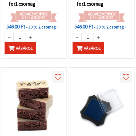
for1 csomag
for1 csomag
KEDVEZMÉNYEK
KEDVEZMÉNYEK
MENNYISÉGHEZ
MENNYISÉGHEZ
546.00 Ft
546.00 Ft
- 30 %
2 csomag +
- 30 %
2 csomag +
VÁSÁROL
VÁSÁROL