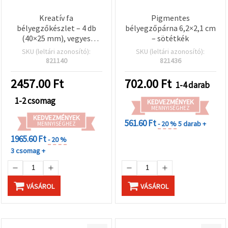
Kreatív fa
Pigmentes
bélyegzőkészlet – 4 db
bélyegzőpárna 6,2×2,1 cm
(40×25 mm), vegyes
– sötétkék
motívumok DIY hobbi
SKU (leltári azonosító):
SKU (leltári azonosító):
kézművességhez és
821140
821436
scrapbookinghoz
2457.00
Ft
702.00
Ft
1-4 darab
1-2 csomag
KEDVEZMÉNYEK
MENNYISÉGHEZ
KEDVEZMÉNYEK
561.60 Ft
- 20 %
5 darab +
MENNYISÉGHEZ
1965.60 Ft
- 20 %
3 csomag +
VÁSÁROL
VÁSÁROL