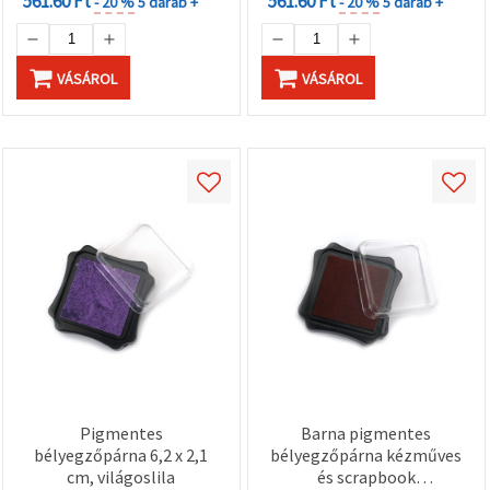
561.60 Ft
561.60 Ft
- 20 %
5 darab +
- 20 %
5 darab +
VÁSÁROL
VÁSÁROL
Pigmentes
Barna pigmentes
bélyegzőpárna 6,2 x 2,1
bélyegzőpárna kézműves
cm, világoslila
és scrapbook