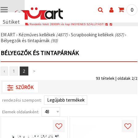
0
Sütiket
Rendelés felett 26000Ft és kap INGYENES SZÁLLÍTÁST!
használunk
EM ART
›
Kézműves kellékek
(4877)
›
Scrapbooking kellékek
(657)
›
🍪 Cookie-
Bélyegzők és tintapárnák
(93)
kat és
hasonló
BÉLYEGZŐK ÉS TINTAPÁRNÁK
technológiákat
használunk
annak
érdekében,
‹
1
2
>
hogy
biztosítsuk
93 tételek | oldalak 2/2
a weboldal
megfelelő
SZŰRŐK
működését,
javítsuk az
rendezési szempont:
Ön
felhasználói
élményét,
Elemek oldalanként:
és az Ön
hozzájárulásával
elemezzük
a
forgalmat,