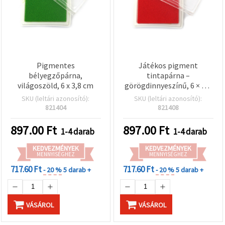
Pigmentes
Játékos pigment
bélyegzőpárna,
tintapárna –
világoszöld, 6 x 3,8 cm
görögdinnyeszínű, 6 × 3,8
cm – bélyegzéshez,
SKU (leltári azonosító):
SKU (leltári azonosító):
scrapbookinghoz és
821404
821408
kreatív DIY projektekhez
897.00
Ft
897.00
Ft
1-4 darab
1-4 darab
KEDVEZMÉNYEK
KEDVEZMÉNYEK
MENNYISÉGHEZ
MENNYISÉGHEZ
717.60 Ft
717.60 Ft
- 20 %
5 darab +
- 20 %
5 darab +
VÁSÁROL
VÁSÁROL