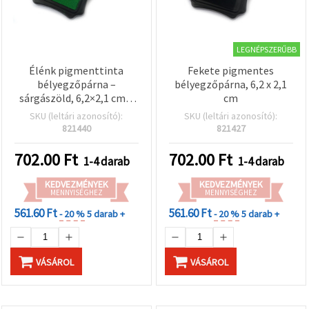
LEGNÉPSZERŰBB
Élénk pigmenttinta
Fekete pigmentes
bélyegzőpárna –
bélyegzőpárna, 6,2 x 2,1
sárgászöld, 6,2×2,1 cm –
cm
bélyegzéshez,
SKU (leltári azonosító):
SKU (leltári azonosító):
scrapbookhoz és kreatív
821440
821427
DIY kézműves
projektekhez
702.00
Ft
702.00
Ft
1-4 darab
1-4 darab
KEDVEZMÉNYEK
KEDVEZMÉNYEK
MENNYISÉGHEZ
MENNYISÉGHEZ
561.60 Ft
561.60 Ft
- 20 %
5 darab +
- 20 %
5 darab +
VÁSÁROL
VÁSÁROL