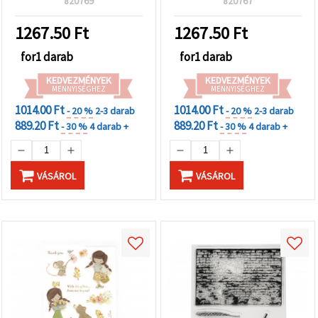
820769
820767
1267.50
Ft
1267.50
Ft
for1 darab
for1 darab
KEDVEZMÉNYEK
KEDVEZMÉNYEK
MENNYISÉGHEZ
MENNYISÉGHEZ
1014.00 Ft
1014.00 Ft
- 20 %
2-3 darab
- 20 %
2-3 darab
889.20 Ft
889.20 Ft
- 30 %
4 darab +
- 30 %
4 darab +
VÁSÁROL
VÁSÁROL