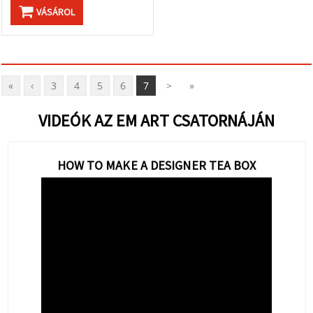
VÁSÁROL
«
‹
3
4
5
6
7
>
»
VIDEÓK AZ EM ART CSATORNÁJÁN
HOW TO MAKE A DESIGNER TEA BOX