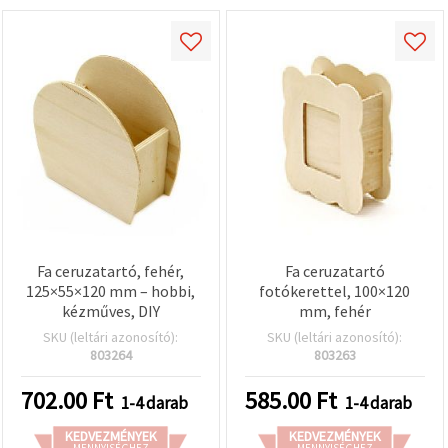
Fa ceruzatartó, fehér,
Fa ceruzatartó
125×55×120 mm – hobbi,
fotókerettel, 100×120
kézműves, DIY
mm, fehér
SKU (leltári azonosító):
SKU (leltári azonosító):
803264
803263
702.00
Ft
585.00
Ft
1-4 darab
1-4 darab
KEDVEZMÉNYEK
KEDVEZMÉNYEK
MENNYISÉGHEZ
MENNYISÉGHEZ