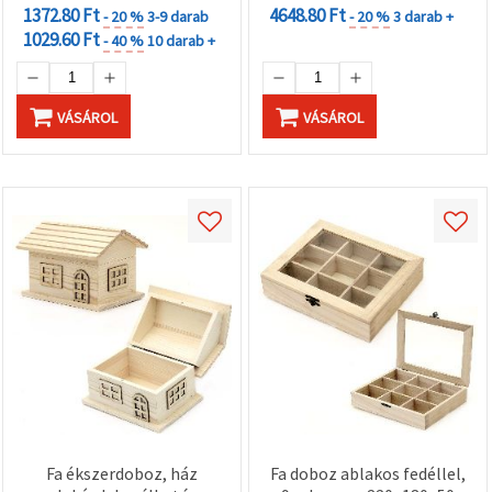
1372.80 Ft
4648.80 Ft
- 20 %
3-9 darab
- 20 %
3 darab +
1029.60 Ft
- 40 %
10 darab +
VÁSÁROL
VÁSÁROL
Fa ékszerdoboz, ház
Fa doboz ablakos fedéllel,