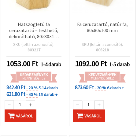
Hatszögletű fa
Fa ceruzatartó, natúr fa,
ceruzatartó – festhető,
80x80x100 mm
dekorálható, 80×80×100
mm
SKU (leltári azonosító):
SKU (leltári azonosító):
803217
803218
1053.00
Ft
1092.00
Ft
1-4 darab
1-5 darab
KEDVEZMÉNYEK
KEDVEZMÉNYEK
MENNYISÉGHEZ
MENNYISÉGHEZ
842.40 Ft
873.60 Ft
- 20 %
5-14 darab
- 20 %
6 darab +
631.80 Ft
- 40 %
15 darab +
VÁSÁROL
VÁSÁROL