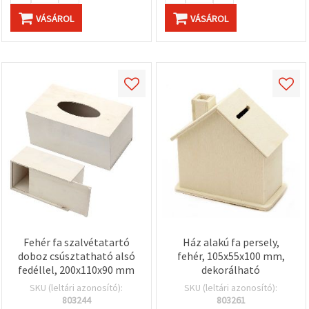
VÁSÁROL
VÁSÁROL
Fehér fa szalvétatartó
Ház alakú fa persely,
doboz csúsztatható alsó
fehér, 105x55x100 mm,
fedéllel, 200x110x90 mm
dekorálható
SKU (leltári azonosító):
SKU (leltári azonosító):
803244
803261