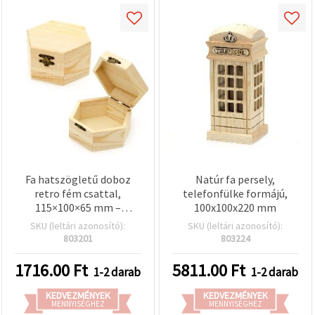
Fa hatszögletű doboz
Natúr fa persely,
retro fém csattal,
telefonfülke formájú,
115×100×65 mm –
100x100x220 mm
dekupázs/DIY
SKU (leltári azonosító):
SKU (leltári azonosító):
803201
803224
1716.00
Ft
5811.00
Ft
1-2 darab
1-2 darab
KEDVEZMÉNYEK
KEDVEZMÉNYEK
MENNYISÉGHEZ
MENNYISÉGHEZ