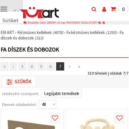
0
Sütiket
Rendelés felett 26000Ft és kap INGYENES SZÁLLÍTÁST!
használunk
EM ART
›
Kézműves kellékek
(4878)
›
Fa kézműves kellékek
(1293)
›
Fa
🍪 Cookie-
díszek és dobozok
(313)
kat és
hasonló
FA DÍSZEK ÉS DOBOZOK
technológiákat
használunk
annak
érdekében,
«
‹
3
4
5
6
7
>
»
hogy
biztosítsuk
319 tételek | oldalak 7/7
a weboldal
megfelelő
SZŰRŐK
működését,
javítsuk az
rendezési szempont:
Ön
felhasználói
élményét,
Elemek oldalanként:
és az Ön
hozzájárulásával
elemezzük
a
forgalmat,