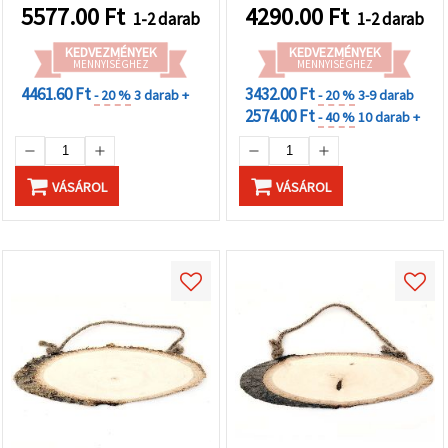
mm
5577.00
Ft
4290.00
Ft
1-2 darab
1-2 darab
KEDVEZMÉNYEK
KEDVEZMÉNYEK
MENNYISÉGHEZ
MENNYISÉGHEZ
4461.60 Ft
3432.00 Ft
- 20 %
3 darab +
- 20 %
3-9 darab
2574.00 Ft
- 40 %
10 darab +
VÁSÁROL
VÁSÁROL