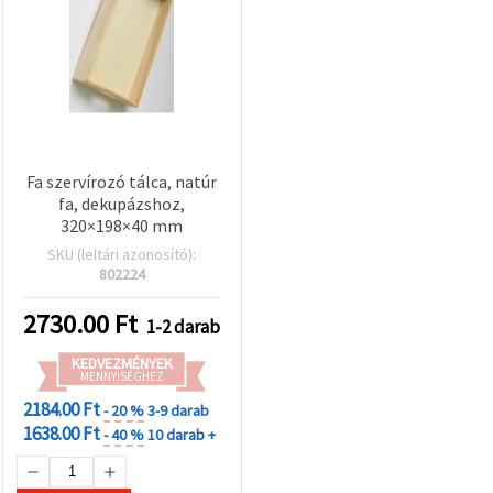
Fa szervírozó tálca, natúr
fa, dekupázshoz,
320×198×40 mm
SKU (leltári azonosító):
802224
2730.00
Ft
1-2 darab
KEDVEZMÉNYEK
MENNYISÉGHEZ
2184.00 Ft
- 20 %
3-9 darab
1638.00 Ft
- 40 %
10 darab +