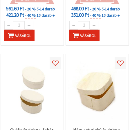
561.60 Ft
468.00 Ft
- 20 %
5-14 darab
- 20 %
5-14 darab
421.20 Ft
351.00 Ft
- 40 %
15 darab +
- 40 %
15 darab +
VÁSÁROL
VÁSÁROL
Ovális fa doboz, fehér,
Négyzet alakú fa doboz,