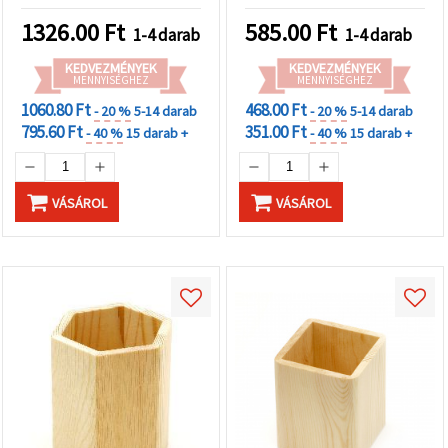
1326.00
Ft
585.00
Ft
1-4 darab
1-4 darab
KEDVEZMÉNYEK
KEDVEZMÉNYEK
MENNYISÉGHEZ
MENNYISÉGHEZ
1060.80 Ft
468.00 Ft
- 20 %
5-14 darab
- 20 %
5-14 darab
795.60 Ft
351.00 Ft
- 40 %
15 darab +
- 40 %
15 darab +
VÁSÁROL
VÁSÁROL