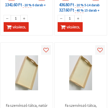
1341.60 Ft
436.80 Ft
- 20 %
6 darab +
- 20 %
5-14 darab
327.60 Ft
- 40 %
15 darab +
VÁSÁROL
VÁSÁROL
Fa szervírozó tálca, natúr
Fa szervírozó tálca,