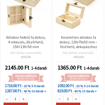
Ablakos fedelű fa doboz,
Kezeletlen ablakos fa
4 rekeszes, díszíthető,
doboz, 120x70x50 mm –
150×130×50 mm
festhető, dekupázshoz
SKU (leltári azonosító):
SKU (leltári azonosító):
803205
803204
2145.00
Ft
1365.00
Ft
1-4 darab
1-4 darab
KEDVEZMÉNYEK
KEDVEZMÉNYEK
MENNYISÉGHEZ
MENNYISÉGHEZ
1716.00 Ft
1092.00 Ft
- 20 %
5-9 darab
- 20 %
5-14 darab
1287.00 Ft
819.00 Ft
- 40 %
10 darab +
- 40 %
15 darab +