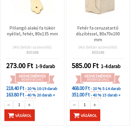
Pillangó alakú fa tükör
Fehér fa ceruzatartó
nyéllel, fehér, 80x135 mm
díszítéssel, 80x70x100
mm
SKU (leltári azonosító):
SKU (leltári azonosító):
803268
803246
273.00
Ft
585.00
Ft
1-9 darab
1-4 darab
KEDVEZMÉNYEK
KEDVEZMÉNYEK
MENNYISÉGHEZ
MENNYISÉGHEZ
218.40 Ft
468.00 Ft
- 20 %
10-19 darab
- 20 %
5-14 darab
163.80 Ft
351.00 Ft
- 40 %
20 darab +
- 40 %
15 darab +
VÁSÁROL
VÁSÁROL