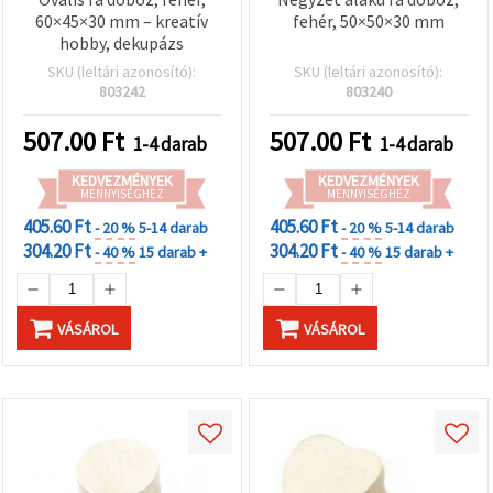
60×45×30 mm – kreatív
fehér, 50×50×30 mm
hobby, dekupázs
SKU (leltári azonosító):
SKU (leltári azonosító):
803242
803240
507.00
Ft
507.00
Ft
1-4 darab
1-4 darab
KEDVEZMÉNYEK
KEDVEZMÉNYEK
MENNYISÉGHEZ
MENNYISÉGHEZ
405.60 Ft
405.60 Ft
- 20 %
5-14 darab
- 20 %
5-14 darab
304.20 Ft
304.20 Ft
- 40 %
15 darab +
- 40 %
15 darab +
VÁSÁROL
VÁSÁROL