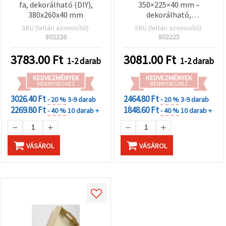
fa, dekorálható (DIY),
350×225×40 mm –
380x260x40 mm
dekorálható,
dekupázshoz
SKU (leltári azonosító):
SKU (leltári azonosító):
802226
802225
3783.00
Ft
3081.00
Ft
1-2 darab
1-2 darab
KEDVEZMÉNYEK
KEDVEZMÉNYEK
MENNYISÉGHEZ
MENNYISÉGHEZ
3026.40 Ft
2464.80 Ft
- 20 %
3-9 darab
- 20 %
3-9 darab
2269.80 Ft
1848.60 Ft
- 40 %
10 darab +
- 40 %
10 darab +
VÁSÁROL
VÁSÁROL