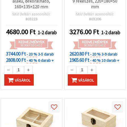
alakú, dekorálható,
9 rekeszes, 220×180×50
160×135×120 mm
mm
SKU (leltári azonosító):
SKU (leltári azonosító):
803223
803206
4680.00
Ft
3276.00
Ft
1-2 darab
1-2 darab
KEDVEZMÉNYEK
KEDVEZMÉNYEK
MENNYISÉGHEZ
MENNYISÉGHEZ
3744.00 Ft
2620.80 Ft
- 20 %
3-5 darab
- 20 %
3-9 darab
2808.00 Ft
1965.60 Ft
- 40 %
6 darab +
- 40 %
10 darab +
VÁSÁROL
VÁSÁROL