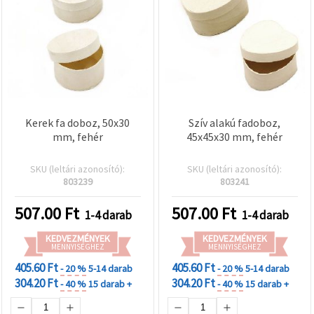
Kerek fa doboz, 50x30
Szív alakú fadoboz,
mm, fehér
45x45x30 mm, fehér
SKU (leltári azonosító):
SKU (leltári azonosító):
803239
803241
507.00
Ft
507.00
Ft
1-4 darab
1-4 darab
KEDVEZMÉNYEK
KEDVEZMÉNYEK
MENNYISÉGHEZ
MENNYISÉGHEZ
405.60 Ft
405.60 Ft
- 20 %
5-14 darab
- 20 %
5-14 darab
304.20 Ft
304.20 Ft
- 40 %
15 darab +
- 40 %
15 darab +