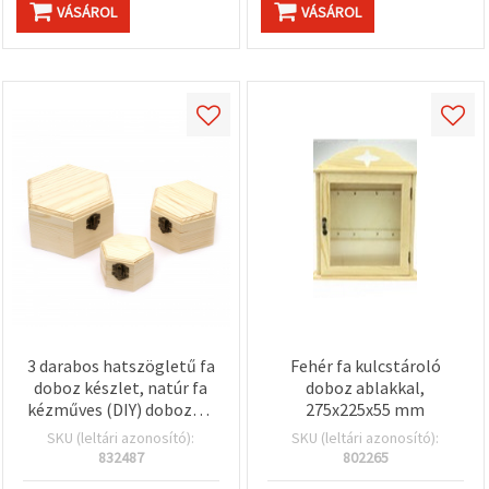
VÁSÁROL
VÁSÁROL
3 darabos hatszögletű fa
Fehér fa kulcstároló
doboz készlet, natúr fa
doboz ablakkal,
kézműves (DIY) dobozok,
275x225x55 mm
vegyes méretek:
SKU (leltári azonosító):
SKU (leltári azonosító):
157x134x85 mm,
832487
802265
120x105x70 mm, 85x75x55