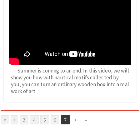
Summer is coming to an end. In this video, we will
show you how with nautical motifs collected by
you, you can turn an ordinary wooden box into a real
work of art.
«
‹
3
4
5
6
7
>
»