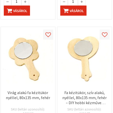
"Mentés"
gombra
kattintva.
VÁSÁROL
VÁSÁROL
Fogadja
el
mindet
Beállítások
Virág alakú fa kézitükör
Fa kézitükör, szív alakú,
nyéllel, 80x135 mm, fehér
nyéllel, 80x135 mm, fehér
– DIY hobbi kézműves
alapanyag
SKU (leltári azonosító):
SKU (leltári azonosító):