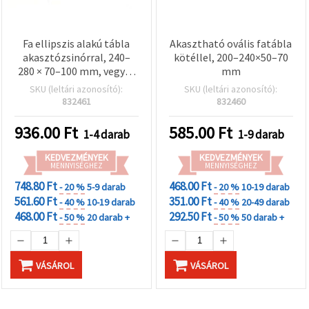
Fa ellipszis alakú tábla
Akasztható ovális fatábla
akasztózsinórral, 240–
kötéllel, 200–240×50–70
280 × 70–100 mm, vegyes
mm
méretek
SKU (leltári azonosító):
SKU (leltári azonosító):
832461
832460
936.00
Ft
585.00
Ft
1-4 darab
1-9 darab
KEDVEZMÉNYEK
KEDVEZMÉNYEK
MENNYISÉGHEZ
MENNYISÉGHEZ
748.80 Ft
468.00 Ft
- 20 %
5-9 darab
- 20 %
10-19 darab
561.60 Ft
351.00 Ft
- 40 %
10-19 darab
- 40 %
20-49 darab
468.00 Ft
292.50 Ft
- 50 %
20 darab +
- 50 %
50 darab +
VÁSÁROL
VÁSÁROL