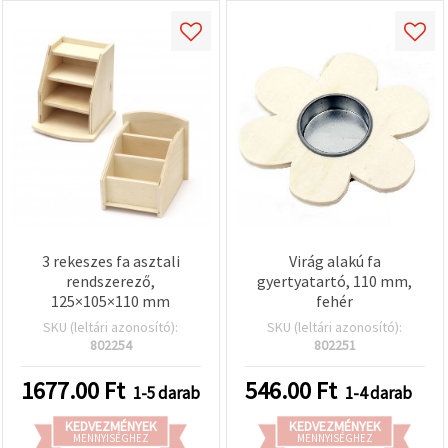
3 rekeszes fa asztali
Virág alakú fa
rendszerező,
gyertyatartó, 110 mm,
125×105×110 mm
fehér
SKU (leltári azonosító):
SKU (leltári azonosító):
802254
802251
1677.00
Ft
546.00
Ft
1-5 darab
1-4 darab
KEDVEZMÉNYEK
KEDVEZMÉNYEK
MENNYISÉGHEZ
MENNYISÉGHEZ