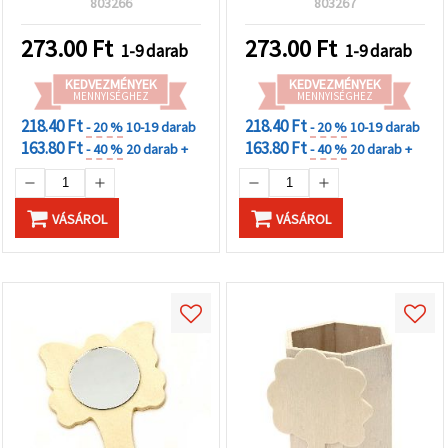
803266
803267
273.00
Ft
273.00
Ft
1-9 darab
1-9 darab
KEDVEZMÉNYEK
KEDVEZMÉNYEK
MENNYISÉGHEZ
MENNYISÉGHEZ
218.40 Ft
218.40 Ft
- 20 %
10-19 darab
- 20 %
10-19 darab
163.80 Ft
163.80 Ft
- 40 %
20 darab +
- 40 %
20 darab +
VÁSÁROL
VÁSÁROL