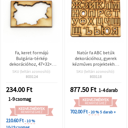
Fa, keret formájú
Natúr fa ABC betűk
Bulgária-térkép
dekorációhoz, gyerek
dekorációhoz, 47×32×3
kézműves projektekhez
mm – 4 db
és papír-írószerhez,
SKU (leltári azonosító):
SKU (leltári azonosító):
25x15–23x3 mm
803124
803118
234.00
Ft
877.50
Ft
1-4 darab
1-9 csomag
KEDVEZMÉNYEK
MENNYISÉGHEZ
KEDVEZMÉNYEK
702.00 Ft
- 20 %
5 darab +
MENNYISÉGHEZ
210.60 Ft
- 10 %
10-19 csomag