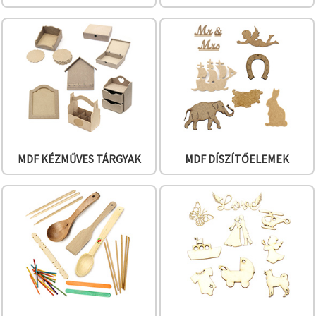
"Mentés"
gombra
kattintva.
Fogadja
el
mindet
Beállítások
MDF KÉZMŰVES TÁRGYAK
MDF DÍSZÍTŐELEMEK