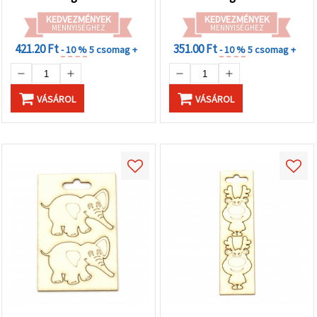
KEDVEZMÉNYEK
KEDVEZMÉNYEK
MENNYISÉGHEZ
MENNYISÉGHEZ
421.20 Ft
351.00 Ft
- 10 %
5 csomag +
- 10 %
5 csomag +
VÁSÁROL
VÁSÁROL