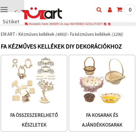
0
Sütiket
Rendelés felett 26000Ft és kap INGYENES SZÁLLÍTÁST!
használunk
EM ART
›
Kézműves kellékek
(4893)
›
Fa kézműves kellékek
(1296)
🍪 Cookie-
kat és
FA KÉZMŰVES KELLÉKEK DIY DEKORÁCIÓKHOZ
hasonló
technológiákat
használunk
annak
érdekében,
hogy
biztosítsuk
a weboldal
megfelelő
működését,
javítsuk az
Ön
felhasználói
élményét,
és az Ön
FA ÖSSZESZERELHETŐ
FA KOSARAK ÉS
hozzájárulásával
elemezzük
KÉSZLETEK
AJÁNDÉKKOSARAK
a
forgalmat,