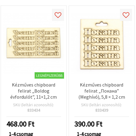
LEGNÉPSZERŰBB
Kézműves chipboard
Kézműves chipboard
felirat „Boldog
felirat „Покана”
évfordulót”, 11×1,2 cm
(Meghívó), 5,8 × 1,2 cm
SKU (leltári azonosító):
SKU (leltári azonosító):
833434
833439
468.00
Ft
390.00
Ft
1-4 csomag
1-4 csomag