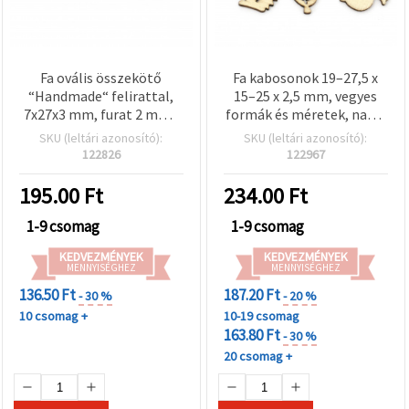
Fa ovális összekötő
Fa kabosonok 19–27,5 x
“Handmade“ felirattal,
15–25 x 2,5 mm, vegyes
7x27x3 mm, furat 2 mm -
formák és méretek, natúr
10 db
fa színű – 10 db
SKU (leltári azonosító):
SKU (leltári azonosító):
122826
122967
195.00
Ft
234.00
Ft
1-9 csomag
1-9 csomag
KEDVEZMÉNYEK
KEDVEZMÉNYEK
MENNYISÉGHEZ
MENNYISÉGHEZ
136.50 Ft
187.20 Ft
- 30 %
- 20 %
10 csomag +
10-19 csomag
163.80 Ft
- 30 %
20 csomag +