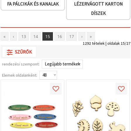
FA PÁLCIKÁK ÉS KANALAK
LÉZERVÁGOTT KARTON
DÍSZEK
«
‹
13
14
15
16
17
›
»
1292 tételek | oldalak 15/27
SZŰRŐK
rendezési szempont:
Elemek oldalanként: