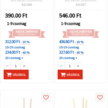
SKU (leltári azonosító):
SKU (leltári azonosító):
ceruzatartókhoz, 300 x
831436
831437
3,8 mm – 10 db-os
csomag
390.00
Ft
546.00
Ft
1-9 csomag
1-9 csomag
KEDVEZMÉNYEK
KEDVEZMÉNYEK
MENNYISÉGHEZ
MENNYISÉGHEZ
312.00 Ft
436.80 Ft
- 20 %
- 20 %
10-19 csomag
10-19 csomag
234.00 Ft
327.60 Ft
- 40 %
- 40 %
20 csomag +
20 csomag +
VÁSÁROL
VÁSÁROL