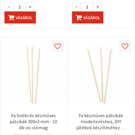
VÁSÁROL
VÁSÁROL
Fa hobbi és kézműves
Fa kézműves pálcikák
pálcikák 300x3 mm - 10
modellezéshez, DIY
db-os csomag
játékok készítéséhez és
kézzel készített