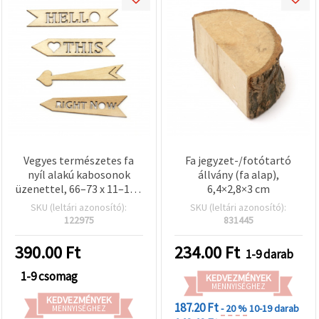
Vegyes természetes fa
Fa jegyzet-/fotótartó
nyíl alakú kabosonok
állvány (fa alap),
üzenettel, 66–73 x 11–16 x
6,4×2,8×3 cm
1.5 mm, fa színű - 10 db
SKU (leltári azonosító):
SKU (leltári azonosító):
122975
831445
390.00
Ft
234.00
Ft
1-9 darab
1-9 csomag
KEDVEZMÉNYEK
MENNYISÉGHEZ
KEDVEZMÉNYEK
187.20 Ft
- 20 %
10-19 darab
MENNYISÉGHEZ