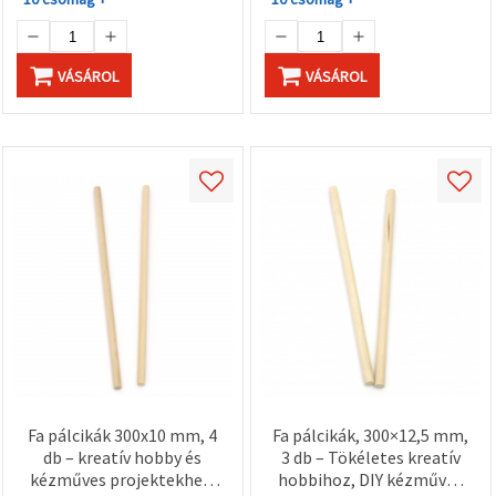
VÁSÁROL
VÁSÁROL
Fa pálcikák 300x10 mm, 4
Fa pálcikák, 300×12,5 mm,
db – kreatív hobby és
3 db – Tökéletes kreatív
kézműves projektekhez,
hobbihoz, DIY kézműves