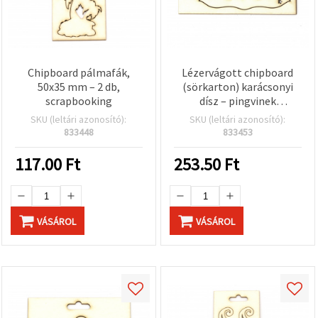
Chipboard pálmafák,
Lézervágott chipboard
50x35 mm – 2 db,
(sörkarton) karácsonyi
scrapbooking
dísz – pingvinek
karácsonyfával, natúr,
SKU (leltári azonosító):
SKU (leltári azonosító):
kezeletlen, 85 x 52 mm –
833448
833453
díszítőelem
scrapbookinghoz,
117.00
Ft
253.50
Ft
képeslapkészítéshez,
dekupázshoz, DIY
karácsonyi kézműves
projektekhez
VÁSÁROL
VÁSÁROL