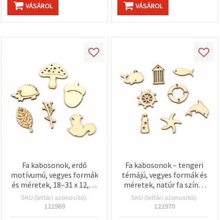
VÁSÁROL
VÁSÁROL
Fa kabosonok, erdő
Fa kabosonok – tengeri
motívumú, vegyes formák
témájú, vegyes formák és
és méretek, 18–31 x 12,5–
méretek, natúr fa színű,
30 x 2,5 mm, natúr fa
10~24,5 x 9,5~26 x 2,5 mm
SKU (leltári azonosító):
SKU (leltári azonosító):
színű – 10 db
– 10 db
122969
122970