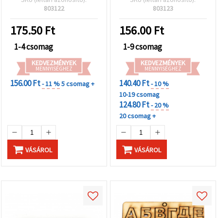
803122
803123
175.50
Ft
156.00
Ft
1-4 csomag
1-9 csomag
KEDVEZMÉNYEK
KEDVEZMÉNYEK
MENNYISÉGHEZ
MENNYISÉGHEZ
156.00 Ft
140.40 Ft
- 11 %
5 csomag +
- 10 %
10-19 csomag
124.80 Ft
- 20 %
20 csomag +
VÁSÁROL
VÁSÁROL