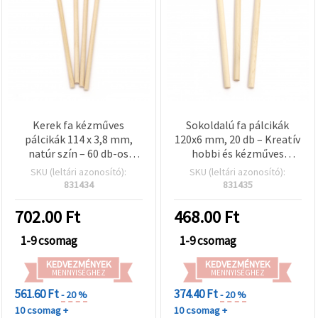
Kerek fa kézműves
Sokoldalú fa pálcikák
pálcikák 114 x 3,8 mm,
120x6 mm, 20 db – Kreatív
natúr szín – 60 db-os
hobbi és kézműves
csomag
projektekhez, DIY
SKU (leltári azonosító):
SKU (leltári azonosító):
alkotásokhoz
831434
831435
702.00
Ft
468.00
Ft
1-9 csomag
1-9 csomag
KEDVEZMÉNYEK
KEDVEZMÉNYEK
MENNYISÉGHEZ
MENNYISÉGHEZ
561.60 Ft
374.40 Ft
- 20 %
- 20 %
10 csomag +
10 csomag +