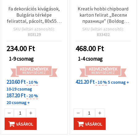
Fa dekorációs kivágások,
Kreatív hobbi chipboard
Bulgária térképe
karton felirat „Весели
felirattal, pácolt, 80x55x3
празници” (Boldog
mm – 2 db
ünnepek), 14x1,4 cm
SKU (leltári azonosító):
SKU (leltári azonosító):
803129
833432
234.00
Ft
468.00
Ft
1-9 csomag
1-4 csomag
KEDVEZMÉNYEK
KEDVEZMÉNYEK
MENNYISÉGHEZ
MENNYISÉGHEZ
210.60 Ft
421.20 Ft
- 10 %
- 10 %
5 csomag +
10-19 csomag
187.20 Ft
- 20 %
20 csomag +
VÁSÁROL
VÁSÁROL