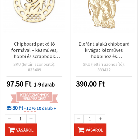
Chipboard patkó ló
Elefánt alakú chipboard
formával – kézműves,
kivágat kézműves
hobbi és scrapbook
hobbihoz és
dekorációhoz, 60×60 mm
scrapbookinghoz, 110x75
SKU (leltári azonosító):
SKU (leltári azonosító):
mm
833409
833412
97.50
Ft
390.00
Ft
1-9 darab
KEDVEZMÉNYEK
MENNYISÉGHEZ
85.80 Ft
- 12 %
10 darab +
VÁSÁROL
VÁSÁROL