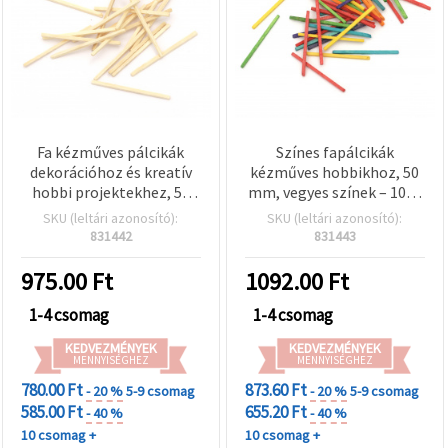
Fa kézműves pálcikák
Színes fapálcikák
dekorációhoz és kreatív
kézműves hobbikhoz, 50
hobbi projektekhez, 55
mm, vegyes színek – 1000
mm - 1000 db
db-os csomag
SKU (leltári azonosító):
SKU (leltári azonosító):
831442
831443
975.00
Ft
1092.00
Ft
1-4 csomag
1-4 csomag
KEDVEZMÉNYEK
KEDVEZMÉNYEK
MENNYISÉGHEZ
MENNYISÉGHEZ
780.00 Ft
873.60 Ft
- 20 %
5-9 csomag
- 20 %
5-9 csomag
585.00 Ft
655.20 Ft
- 40 %
- 40 %
10 csomag +
10 csomag +