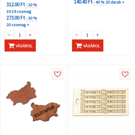
140.40 Ft
- 40 %
20 darab +
312.00 Ft
- 20 %
10-19 csomag
273.00 Ft
- 30 %
20 csomag +
VÁSÁROL
VÁSÁROL