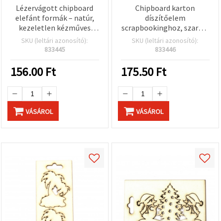
Lézervágott chipboard
Chipboard karton
elefánt formák – natúr,
díszítőelem
kezeletlen kézműves
scrapbookinghoz, szarvas
díszítőelemek, 48 × 35
minta / 50×25 mm – 2 db
SKU (leltári azonosító):
SKU (leltári azonosító):
mm, 2 db-os csomag
833445
833446
156.00
Ft
175.50
Ft
VÁSÁROL
VÁSÁROL