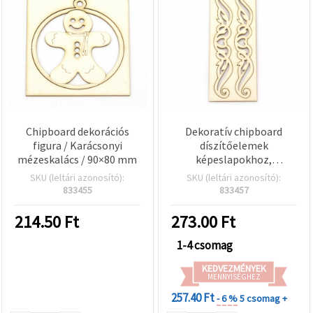
Chipboard dekorációs
Dekoratív chipboard
figura / Karácsonyi
díszítőelemek
mézeskalács / 90×80 mm
képeslapokhoz,
scrapbook albumokhoz
SKU (leltári azonosító):
SKU (leltári azonosító):
és dobozokhoz, 126×20
833455
833457
mm – 2 db
214.50
Ft
273.00
Ft
1-4 csomag
KEDVEZMÉNYEK
MENNYISÉGHEZ
257.40 Ft
- 6 %
5 csomag +