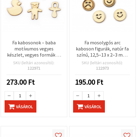
Fa kabosonok – baba
Fa mosolygós arc
motívumos vegyes
kaboson figurák, natúr fa
készlet, vegyes formák és
színű, 12,5–13 x 2–3 mm,
méretek
10 db
SKU (leltári azonosító):
SKU (leltári azonosító):
24.5~34x12.5~31x2.5 mm,
122971
122973
natúr fa szín – 10 db
273.00
Ft
195.00
Ft
VÁSÁROL
VÁSÁROL