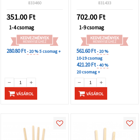
833460
831433
351.00
Ft
702.00
Ft
1-4 csomag
1-9 csomag
KEDVEZMÉNYEK
KEDVEZMÉNYEK
MENNYISÉGHEZ
MENNYISÉGHEZ
280.80 Ft
561.60 Ft
- 20 %
5 csomag +
- 20 %
10-19 csomag
421.20 Ft
- 40 %
20 csomag +
VÁSÁROL
VÁSÁROL