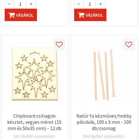
VÁSÁROL
VÁSÁROL
Chipboard csillagok
Natúr fa kézműves/hobby
készlet, vegyes méret (15
pálcikák, 100 x 3 mm - 100
mm és 50x35 mm) – 12 db
db/csomag
SKU (leltári azonosító):
SKU (leltári azonosító):