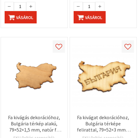
VÁSÁROL
VÁSÁROL
Fa kivágás dekorációhoz,
Fa kivágat dekorációhoz,
Bulgária térkép alakú,
Bulgária térképe
79×52×1,5 mm, natúr fa
felirattal, 79×52×3 mm –
színű – 2 db
2 db
SKU (leltári azonosító):
SKU (leltári azonosító):