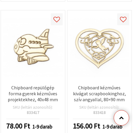
Chipboard repülőgép
Chipboard kézműves
forma gyerek kézműves
kivágat scrapbookinghoz,
projektekhez, 40x48 mm
szív angyallal, 80×90 mm
SKU (leltári azonosító):
SKU (leltári azonosító):
833417
833418
78.00
Ft
156.00
Ft
1-9 darab
1-9 darab