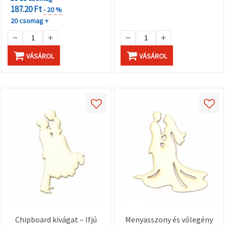
187.20 Ft
- 20 %
20 csomag +
VÁSÁROL
VÁSÁROL
Chipboard kivágat – Ifjú
Menyasszony és vőlegény