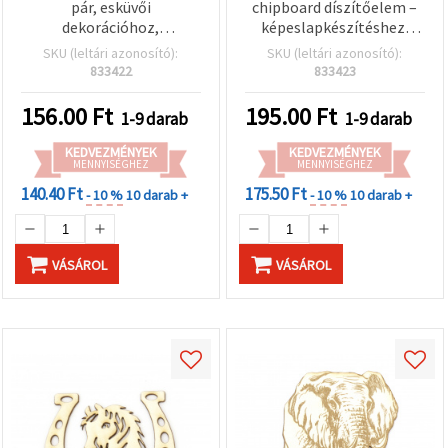
pár, esküvői
chipboard díszítőelem –
dekorációhoz,
képeslapkészítéshez,
scrapbookinghoz,
meghívókhoz és
SKU (leltári azonosító):
SKU (leltári azonosító):
képeslapokhoz és
scrapbook albumokhoz,
833422
833423
képkeretekhez, 93×50
90×80 mm
mm
156.00
Ft
195.00
Ft
1-9 darab
1-9 darab
KEDVEZMÉNYEK
KEDVEZMÉNYEK
MENNYISÉGHEZ
MENNYISÉGHEZ
140.40 Ft
175.50 Ft
- 10 %
10 darab +
- 10 %
10 darab +
VÁSÁROL
VÁSÁROL