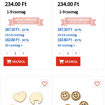
234.00
Ft
234.00
Ft
1-9 csomag
1-9 csomag
KEDVEZMÉNYEK
KEDVEZMÉNYEK
MENNYISÉGHEZ
MENNYISÉGHEZ
187.20 Ft
187.20 Ft
- 20 %
- 20 %
10-19 csomag
10-19 csomag
163.80 Ft
163.80 Ft
- 30 %
- 30 %
20 csomag +
20 csomag +
VÁSÁROL
VÁSÁROL