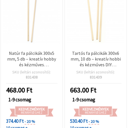
Natúr fa pálcikák 300x5
Tartós fa pálcikák 300x6
mm, 5 db – kreatív hobby
mm, 10 db – kreatív hobbi
és kézműves
és kézműves DIY
alkotásokhoz, DIY
projektekhez
SKU (leltári azonosító):
SKU (leltári azonosító):
projektekhez
831438
831439
468.00
Ft
663.00
Ft
1-9 csomag
1-9 csomag
KEDVEZMÉNYEK
KEDVEZMÉNYEK
MENNYISÉGHEZ
MENNYISÉGHEZ
374.40 Ft
530.40 Ft
- 20 %
- 20 %
10 csomag +
10 csomag +