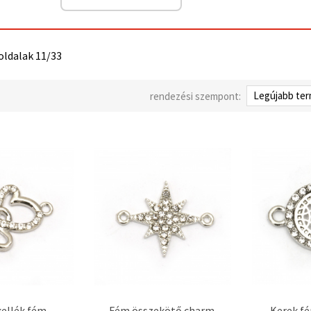
 oldalak 11/33
rendezési szempont:
kellék fém
Fém összekötő charm,
Kerek f