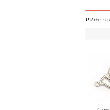
"Mentés"
gombra
kattintva.
1548 tételek |
Fogadja
el
mindet
Beállítások
Ékszer