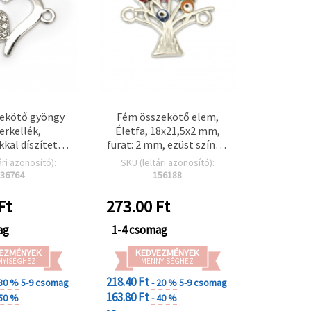
ekötő gyöngy
Fém összekötő elem,
erkellék,
Életfa, 18x21,5x2 mm,
kkal díszített
furat: 2 mm, ezüst színű -
ezüst színű,
2 db
ári azonosító):
SKU (leltári azonosító):
5 mm, furat: 2
36764
156188
 – 5 db
Ft
273.00
Ft
ag
1-4 csomag
EZMÉNYEK
KEDVEZMÉNYEK
NYISÉGHEZ
MENNYISÉGHEZ
218.40 Ft
 30 %
5-9 csomag
- 20 %
5-9 csomag
163.80 Ft
 50 %
- 40 %