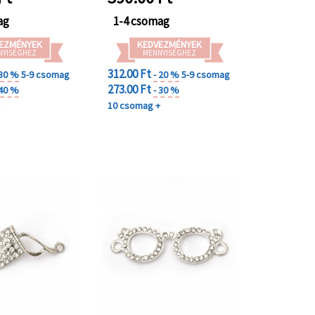
ag
1-4 csomag
EZMÉNYEK
KEDVEZMÉNYEK
NYISÉGHEZ
MENNYISÉGHEZ
312.00 Ft
 30 %
5-9 csomag
- 20 %
5-9 csomag
273.00 Ft
 40 %
- 30 %
+
10 csomag +