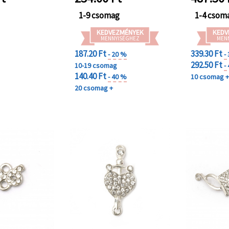
okhoz, 2 db
1-9 csomag
1-4 csom
KEDVEZMÉNYEK
KEDV
MENNYISÉGHEZ
MEN
187.20 Ft
339.30 Ft
- 20 %
-
292.50 Ft
10-19 csomag
-
140.40 Ft
- 40 %
10 csomag 
20 csomag +