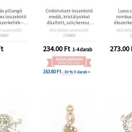
ás pillangó
Cinkötvözet összekötő
Luxus 
ves összekötő
medál, kristályokkal
rombus
szerkellék –
díszített, szív/kereszt
ékszerke
ötvözet
motívum, 37x17x5 mm,
mm, 1,5 m
ri azonosító):
SKU (leltári azonosító):
SKU (lelt
okkal, ezüst
lyuk: 2 mm, ezüst színű
szín, csil
76007
176003
1
x9,5x2 mm, 2
kristályok
atok, 5 db
éksze
t
234.00
Ft
273.00
1-4 darab
deko
KEDVEZMÉNYEK
MENNYISÉGHEZ
163.80 Ft
- 30 %
5 darab +