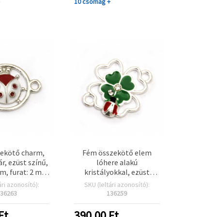
+
10 csomag +
ekötő charm,
Fém összekötő elem
r, ezüst színű,
lóhere alakú
m, furat: 2 mm
kristályokkal, ezüst
– 5 db
színű, 21x16x2 mm, furat:
ári azonosító):
SKU (leltári azonosító):
2 mm – 5 db
36263
136259
Ft
390.00
Ft