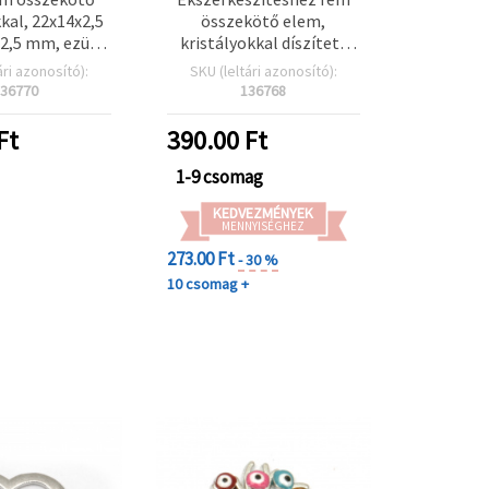
kkal, 22x14x2,5
összekötő elem,
 2,5 mm, ezüst
kristályokkal díszített
nű - 2 db
szív, ezüst színű,
ári azonosító):
SKU (leltári azonosító):
17x10,5x1,5 mm, furat 1,5
36770
136768
mm - 5 db
Ft
390.00
Ft
1-9 csomag
KEDVEZMÉNYEK
MENNYISÉGHEZ
273.00 Ft
- 30 %
10 csomag +