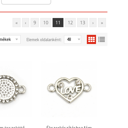
«
‹
9
10
11
12
13
›
»
Elemek oldalanként:
ém összekötő
Ékszerkészítéshez fém