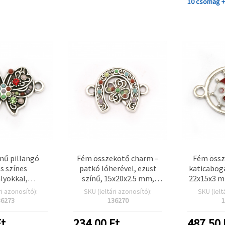
10 csomag 
ínű pillangó
Fém összekötő charm –
Fém össz
s színes
patkó lóherével, ezüst
katicabogá
ályokkal,
színű, 15x20x2.5 mm,
22x15x3 m
et, 25×15×3
furat 2 mm – 2 db
ri azonosító):
SKU (leltári azonosító):
SKU (lelt
at: 2 mm –
36273
136270
1
észítéshez,
őkhöz és
t
234.00
Ft
487.50