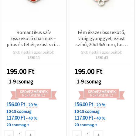
Romantikus szív
Fém ékszer összekötő,
összekötő charmok –
virág gyönggyel, ezüst
piros és fehér, ezüst színű
színű, 20x14x5 mm, furat
fém, 22x11x2 mm, furat 2
1,5 mm – 2 db
SKU (leltári azonosító):
SKU (leltári azonosító):
mm – 2 db, ünnepi DIY
156111
156143
ékszerkészítéshez
195.00
Ft
195.00
Ft
1-9 csomag
1-9 csomag
KEDVEZMÉNYEK
KEDVEZMÉNYEK
MENNYISÉGHEZ
MENNYISÉGHEZ
156.00 Ft
156.00 Ft
- 20 %
- 20 %
10-19 csomag
10-19 csomag
117.00 Ft
117.00 Ft
- 40 %
- 40 %
20 csomag +
20 csomag +