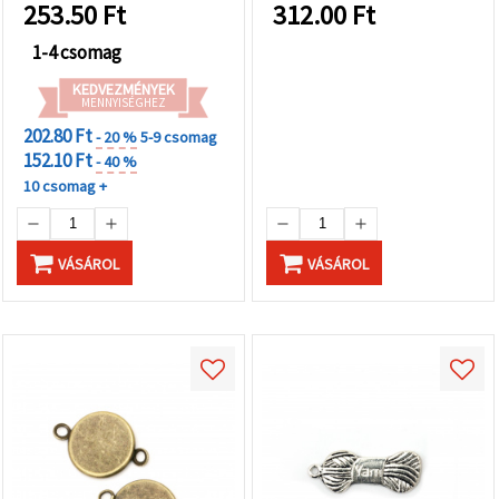
253.50
Ft
312.00
Ft
1-4 csomag
KEDVEZMÉNYEK
MENNYISÉGHEZ
202.80 Ft
- 20 %
5-9 csomag
152.10 Ft
- 40 %
10 csomag +
VÁSÁROL
VÁSÁROL