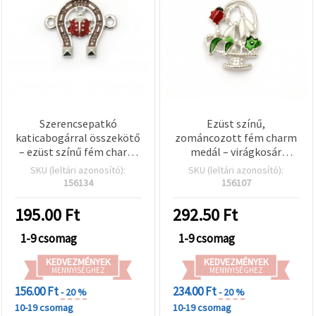
Szerencsepatkó
Ezüst színű,
katicabogárral összekötő
zománcozott fém charm
– ezüst színű fém charm
medál – virágkosár
ékszeralkatrész,
hóvirággal,
SKU (leltári azonosító):
SKU (leltári azonosító):
22×20×3,5 mm, furat 1,5
katicabogárral és gyöngy
156134
156107
mm – 2 db, DIY
díszítéssel, 26,5x17x5
ékszerkészítéshez
mm, furat 2 mm, 2 db
195.00
Ft
292.50
Ft
1-9 csomag
1-9 csomag
KEDVEZMÉNYEK
KEDVEZMÉNYEK
MENNYISÉGHEZ
MENNYISÉGHEZ
156.00 Ft
234.00 Ft
- 20 %
- 20 %
10-19 csomag
10-19 csomag