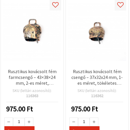
Rusztikus kovácsolt fém
Rusztikus kovácsolt fém
farmcsengő – 43×38×24
csengő – 37x32x24 mm, 1-
mm, 2-es méret,
es méret, tökéletes
tökéletes kreatív hobby
dekorációhoz, kreatív
SKU (leltári azonosító):
SKU (leltári azonosító):
kellék dekorációhoz és
hobbyhoz és
116363
116362
DIY kézműves
hagyományos DIY
projektekhez
kézműves projektekhez
975.00
Ft
975.00
Ft