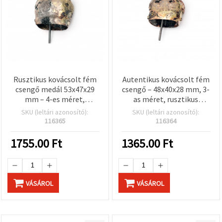
Rusztikus kovácsolt fém
Autentikus kovácsolt fém
csengő medál 53x47x29
csengő – 48x40x28 mm, 3-
mm – 4-es méret,
as méret, rusztikus
hagyományos kézműves
dekorációhoz, népi
SKU (leltári azonosító):
SKU (leltári azonosító):
díszítéshez, dekorációhoz
kézműves alkotásokhoz
116365
116364
és DIY kreatív hobby
és hagyományos DIY
projektekhez
kreatív projektekhez
1755.00
Ft
1365.00
Ft
VÁSÁROL
VÁSÁROL