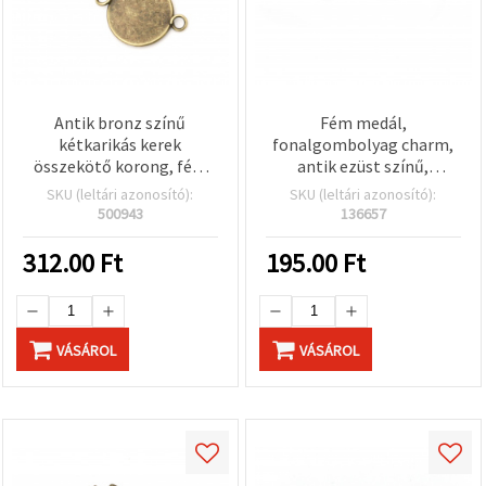
Antik bronz színű
Fém medál,
kétkarikás kerek
fonalgombolyag charm,
összekötő korong, fém
antik ezüst színű,
alapú medál köztes — 14
31x12x1.5 mm, furat 2
SKU (leltári azonosító):
SKU (leltári azonosító):
× 1,5 mm (korong 12
mm – 5 db/csomag
500943
136657
mm), 2 mm furatok, 10
db/csomag
312.00
Ft
195.00
Ft
VÁSÁROL
VÁSÁROL