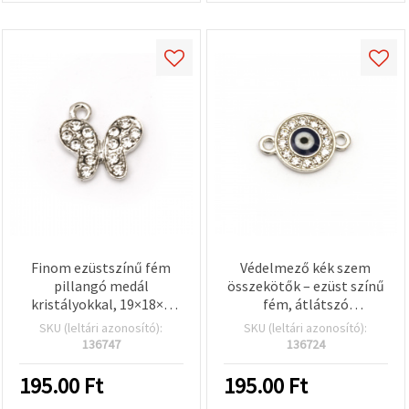
Finom ezüstszínű fém
Védelmező kék szem
pillangó medál
összekötők – ezüst színű
kristályokkal, 19×18×2
fém, átlátszó
mm, furat 1,5 mm – 2 db
kristályokkal, 16,5×11×2
SKU (leltári azonosító):
SKU (leltári azonosító):
mm, furat 1,5 mm – 2 db,
136747
136724
DIY ékszerkészítéshez
195.00
Ft
195.00
Ft