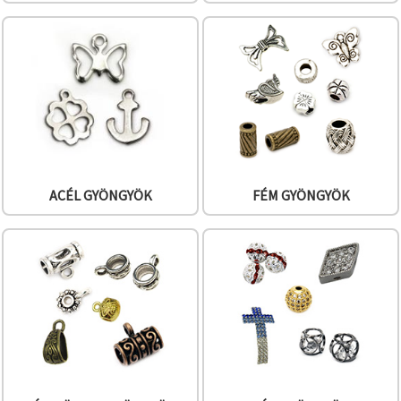
"Mentés"
gombra
kattintva.
Fogadja
el
mindet
Beállítások
ACÉL GYÖNGYÖK
FÉM GYÖNGYÖK