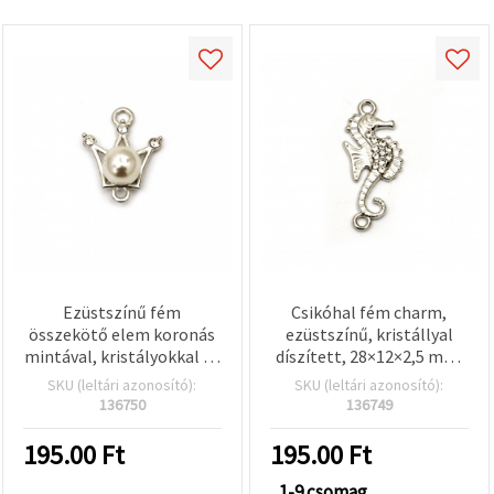
Ezüstszínű fém
Csikóhal fém charm,
összekötő elem koronás
ezüstszínű, kristállyal
mintával, kristályokkal és
díszített, 28×12×2,5 mm,
gyönggyel, 21x16x9 mm,
1,5 mm furat, 2 db –
SKU (leltári azonosító):
SKU (leltári azonosító):
furat 1,5 mm - 2 db
karkötőkhöz és
136750
136749
ékszerkészítéshez
195.00
Ft
195.00
Ft
1-9 csomag