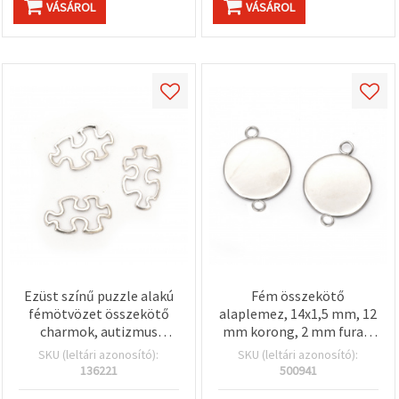
VÁSÁROL
VÁSÁROL
Ezüst színű puzzle alakú
Fém összekötő
fémötvözet összekötő
alaplemez, 14x1,5 mm, 12
charmok, autizmus
mm korong, 2 mm furat,
szimbólum, 30,5x18x2,5
ezüst színű, 10 db
SKU (leltári azonosító):
SKU (leltári azonosító):
mm, 10 db
136221
500941