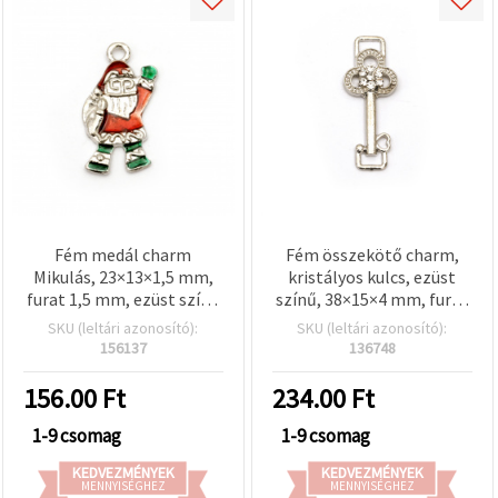
Fém medál charm
Fém összekötő charm,
Mikulás, 23×13×1,5 mm,
kristályos kulcs, ezüst
furat 1,5 mm, ezüst színű
színű, 38×15×4 mm, furat
- 2 db
1,5 mm – 2 db
SKU (leltári azonosító):
SKU (leltári azonosító):
156137
136748
156.00
Ft
234.00
Ft
1-9 csomag
1-9 csomag
KEDVEZMÉNYEK
KEDVEZMÉNYEK
MENNYISÉGHEZ
MENNYISÉGHEZ