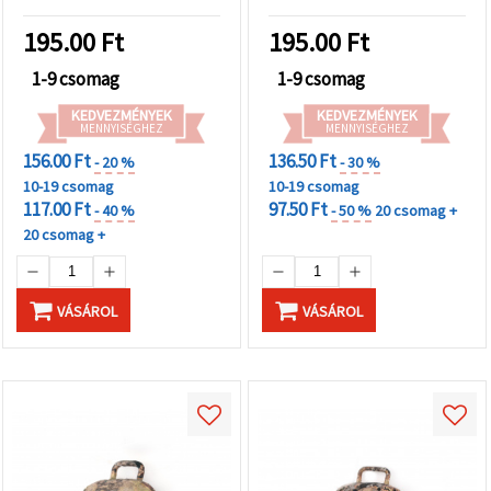
zöld – 2 db
mm – 2 db, DIY
ékszerkészítéshez
195.00
Ft
195.00
Ft
1-9 csomag
1-9 csomag
KEDVEZMÉNYEK
KEDVEZMÉNYEK
MENNYISÉGHEZ
MENNYISÉGHEZ
156.00 Ft
136.50 Ft
- 20 %
- 30 %
10-19 csomag
10-19 csomag
117.00 Ft
97.50 Ft
- 40 %
- 50 %
20 csomag +
20 csomag +
VÁSÁROL
VÁSÁROL