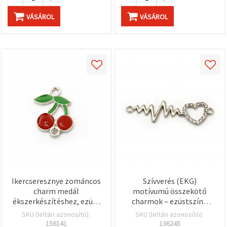
VÁSÁROL
VÁSÁROL
Ikercseresznye zománcos
Szívverés (EKG)
charm medál
motívumú összekötő
ékszerkészítéshez, ezüst
charmok – ezüstszínű
színű fém, 22x15x2 mm,
fém, kristályokkal,
SKU (leltári azonosító):
SKU (leltári azonosító):
1,5 mm-es furat, piros-
45×13×2,5 mm, lyuk: 1,5
156141
136245