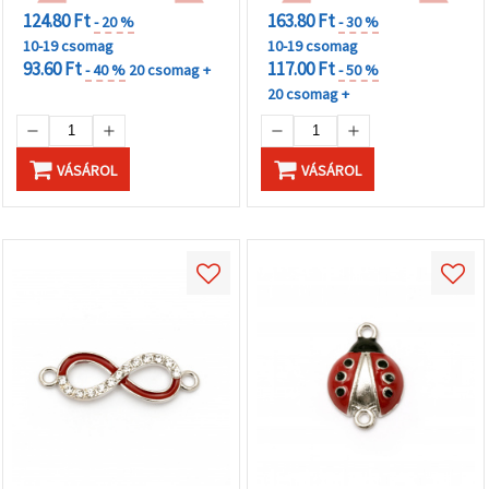
124.80 Ft
163.80 Ft
- 20 %
- 30 %
10-19 csomag
10-19 csomag
93.60 Ft
117.00 Ft
- 40 %
20 csomag +
- 50 %
20 csomag +
VÁSÁROL
VÁSÁROL