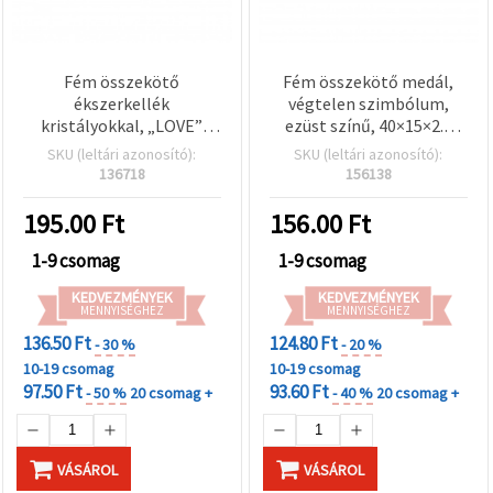
Fém összekötő
Fém összekötő medál,
ékszerkellék
végtelen szimbólum,
kristályokkal, „LOVE”
ezüst színű, 40×15×2.5
felirattal, ezüst színű,
mm, furat: 3 mm – 2 db
SKU (leltári azonosító):
SKU (leltári azonosító):
31×12×2,5 mm, furat: 1,5
136718
156138
mm – 2 db
195.00
Ft
156.00
Ft
1-9 csomag
1-9 csomag
KEDVEZMÉNYEK
KEDVEZMÉNYEK
MENNYISÉGHEZ
MENNYISÉGHEZ
136.50 Ft
124.80 Ft
- 30 %
- 20 %
10-19 csomag
10-19 csomag
97.50 Ft
93.60 Ft
- 50 %
20 csomag +
- 40 %
20 csomag +
VÁSÁROL
VÁSÁROL