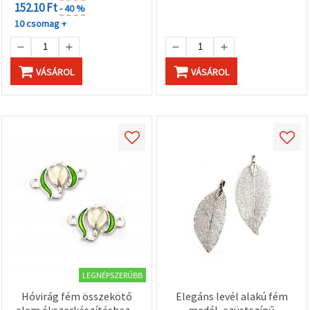
152.10 Ft
- 40 %
10 csomag +
VÁSÁROL
VÁSÁROL
LEGNÉPSZERŰBB
Hóvirág fém összekötő
Elegáns levél alakú fém
elem ékszerkészítéshez –
medál, ezüstszínű