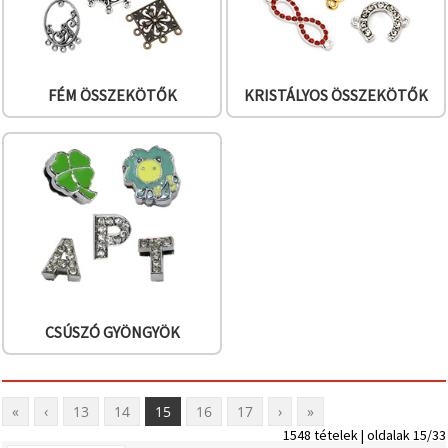
FÉM ÖSSZEKÖTŐK
KRISTÁLYOS ÖSSZEKÖTŐK
CSÚSZÓ GYÖNGYÖK
«
‹
13
14
15
16
17
›
»
1548 tételek | oldalak 15/33