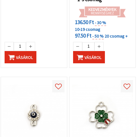
KEDVEZMÉNYEK
MENNYISÉGHEZ
136.50 Ft
- 30 %
10-19 csomag
97.50 Ft
- 50 %
20 csomag +
VÁSÁROL
VÁSÁROL