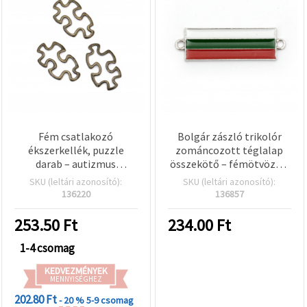
Fém csatlakozó
Bolgár zászló trikolór
ékszerkellék, puzzle
zománcozott téglalap
darab – autizmus
összekötő – fémötvözet,
szimbólum, antik bronz
dupla hurkos, 38x11x2
SKU (leltári azonosító):
SKU (leltári azonosító):
színű, 30,5x18x2,5 mm, 10
mm, 1 mm furatok, 2 db,
136220
136857
db
DIY ékszerkészítéshez,
karkötőkhöz és
253.50
Ft
234.00
Ft
nyakláncokhoz
1-4 csomag
KEDVEZMÉNYEK
MENNYISÉGHEZ
202.80 Ft
- 20 %
5-9 csomag