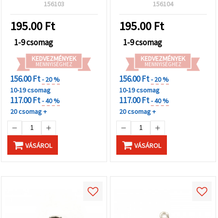
kézműves karkötőkhöz és
156103
156104
nyakláncokhoz
195.00
Ft
195.00
Ft
1-9 csomag
1-9 csomag
KEDVEZMÉNYEK
KEDVEZMÉNYEK
MENNYISÉGHEZ
MENNYISÉGHEZ
156.00 Ft
156.00 Ft
- 20 %
- 20 %
10-19 csomag
10-19 csomag
117.00 Ft
117.00 Ft
- 40 %
- 40 %
20 csomag +
20 csomag +
VÁSÁROL
VÁSÁROL