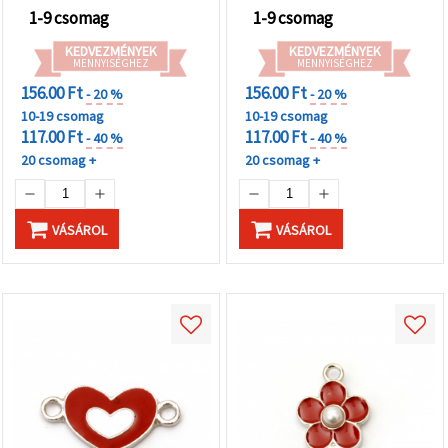
1-9 csomag
1-9 csomag
KEDVEZMÉNYEK
KEDVEZMÉNYEK
MENNYISÉGHEZ
MENNYISÉGHEZ
156.00 Ft
156.00 Ft
- 20 %
- 20 %
10-19 csomag
10-19 csomag
117.00 Ft
117.00 Ft
- 40 %
- 40 %
20 csomag +
20 csomag +
VÁSÁROL
VÁSÁROL