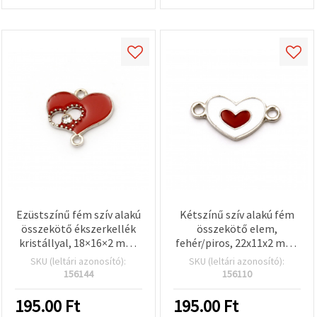
Ezüstszínű fém szív alakú
Kétszínű szív alakú fém
összekötő ékszerkellék
összekötő elem,
kristállyal, 18×16×2 mm,
fehér/piros, 22x11x2 mm,
1,5 mm furat, 2
furat: 2 mm, ezüst színű -
SKU (leltári azonosító):
SKU (leltári azonosító):
db/csomag
2 db
156144
156110
195.00
Ft
195.00
Ft