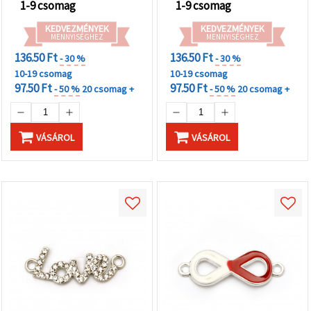
1-9 csomag
1-9 csomag
KEDVEZMÉNYEK
KEDVEZMÉNYEK
MENNYISÉGHEZ
MENNYISÉGHEZ
136.50 Ft
136.50 Ft
- 30 %
- 30 %
10-19 csomag
10-19 csomag
97.50 Ft
97.50 Ft
- 50 %
20 csomag +
- 50 %
20 csomag +
VÁSÁROL
VÁSÁROL