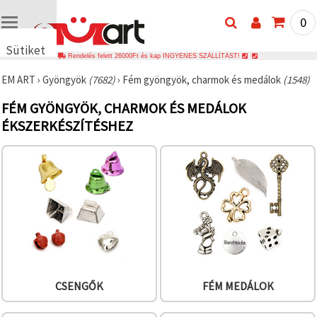
0
Sütiket
Rendelés felett 26000Ft és kap INGYENES SZÁLLÍTÁST!
használunk
EM ART
›
Gyöngyök
(7682)
›
Fém gyöngyök, charmok és medálok
(1548)
🍪 Cookie-
kat és
FÉM GYÖNGYÖK, CHARMOK ÉS MEDÁLOK
hasonló
technológiákat
ÉKSZERKÉSZÍTÉSHEZ
használunk
annak
érdekében,
hogy
biztosítsuk
a weboldal
megfelelő
működését,
javítsuk az
Ön
felhasználói
élményét,
és az Ön
hozzájárulásával
CSENGŐK
FÉM MEDÁLOK
elemezzük
a
forgalmat,