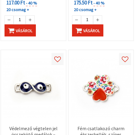
117.00 Ft
175.50 Ft
- 40 %
- 40 %
20 csomag +
20 csomag +
VÁSÁROL
VÁSÁROL
Védelmező végtelen jel
Fém csatlakozó charm
összekötő medálok –
ékszerkellék, színes