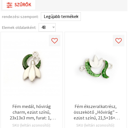
SZŰRŐK
rendezési szempont:
Elemek oldalanként:
Fém medál, hóvirág
Fém ékszeralkatrész,
charm, ezüst színű,
összekötő „Hóvirág” –
23x13x3 mm, furat: 1,5
ezüst színű, 21,5×16×2
mm – 2 db
mm, furat 1,5 mm, 2 db,
SKU (leltári azonosító):
SKU (leltári azonosító):