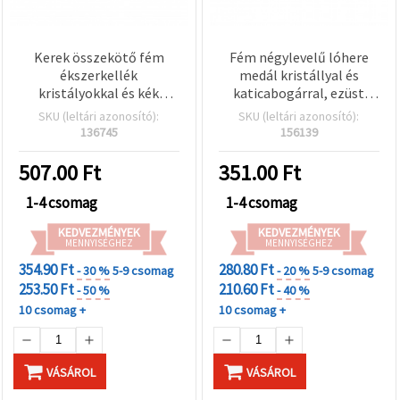
Kerek összekötő fém
Fém négylevelű lóhere
ékszerkellék
medál kristállyal és
kristályokkal és kék
katicabogárral, ezüst
Gonosz Szem (Evil Eye)
színű, 25×22×3,5 mm, 2
SKU (leltári azonosító):
SKU (leltári azonosító):
díszítéssel, ezüst színű,
db-os szett – modern
136745
156139
14x7,5x3 mm, furat 1,5
talizmán
mm - 5 db
ékszerkészítéshez és
507.00
Ft
351.00
Ft
kiegészítőkhöz
1-4 csomag
1-4 csomag
KEDVEZMÉNYEK
KEDVEZMÉNYEK
MENNYISÉGHEZ
MENNYISÉGHEZ
354.90 Ft
280.80 Ft
- 30 %
5-9 csomag
- 20 %
5-9 csomag
253.50 Ft
210.60 Ft
- 50 %
- 40 %
10 csomag +
10 csomag +
VÁSÁROL
VÁSÁROL