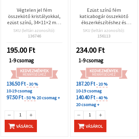
Végtelen jel fém
Ezüst színű fém
összekötő kristályokkal,
katicabogár összekötő
ezüst színű, 34×11×2 mm,
ékszerkészítéshez és
furat 1,5 mm – 2 db
kreatív hobbi
SKU (leltári azonosító):
SKU (leltári azonosító):
projektekhez, 20x14x5
136746
156113
mm, 1,5 mm furat, 2 db
195.00
Ft
234.00
Ft
1-9 csomag
1-9 csomag
KEDVEZMÉNYEK
KEDVEZMÉNYEK
MENNYISÉGHEZ
MENNYISÉGHEZ
136.50 Ft
187.20 Ft
- 30 %
- 20 %
10-19 csomag
10-19 csomag
97.50 Ft
140.40 Ft
- 50 %
20 csomag +
- 40 %
20 csomag +
VÁSÁROL
VÁSÁROL