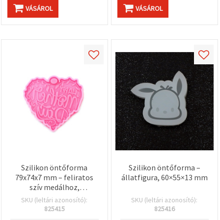
VÁSÁROL
VÁSÁROL
Szilikon öntőforma
Szilikon öntőforma –
79x74x7 mm – feliratos
állatfigura, 60×55×13 mm
szív medálhoz,
gyantaöntéshez,
SKU (leltári azonosító):
SKU (leltári azonosító):
ékszerkészítéshez
825415
825416