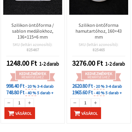
Szilikon öntőforma /
Szilikon öntőforma
sablon medálokhoz,
hamutartóhoz, 160×43
136×115×6 mm
mm
SKU (leltári azonosító):
SKU (leltári azonosító):
825467
825465
1248.00
Ft
3276.00
Ft
1-2 darab
1-2 darab
KEDVEZMÉNYEK
KEDVEZMÉNYEK
MENNYISÉGHEZ
MENNYISÉGHEZ
998.40 Ft
2620.80 Ft
- 20 %
3-4 darab
- 20 %
3-4 darab
748.80 Ft
1965.60 Ft
- 40 %
5 darab +
- 40 %
5 darab +
VÁSÁROL
VÁSÁROL