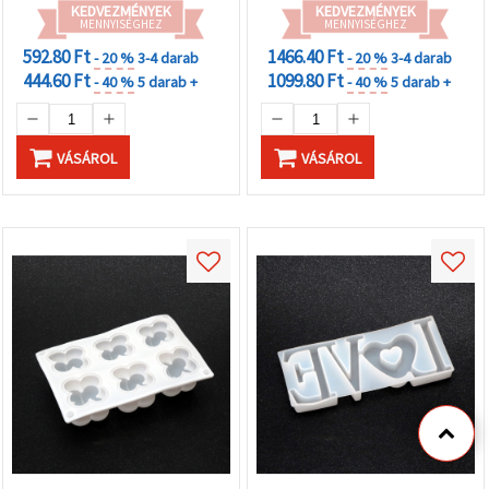
KEDVEZMÉNYEK
KEDVEZMÉNYEK
MENNYISÉGHEZ
MENNYISÉGHEZ
592.80 Ft
1466.40 Ft
- 20 %
3-4 darab
- 20 %
3-4 darab
444.60 Ft
1099.80 Ft
- 40 %
5 darab +
- 40 %
5 darab +
VÁSÁROL
VÁSÁROL