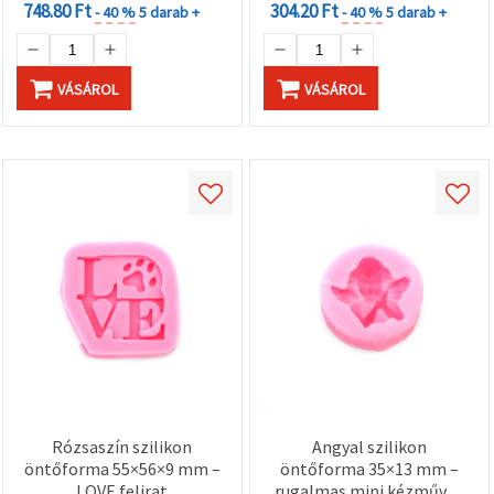
748.80 Ft
304.20 Ft
- 40 %
5 darab +
- 40 %
5 darab +
VÁSÁROL
VÁSÁROL
Rózsaszín szilikon
Angyal szilikon
öntőforma 55×56×9 mm –
öntőforma 35×13 mm –
LOVE felirat
rugalmas mini kézműves