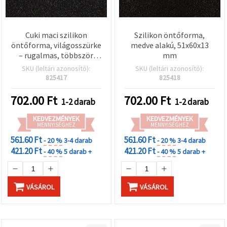
Cuki maci szilikon
Szilikon öntőforma,
öntőforma, világosszürke
medve alakú, 51x60x13
– rugalmas, többször
mm
használható,
SKU (leltári azonosító):
SKU (leltári azonosító):
tapadásmentes; epoxi/UV
825417
825418
gyantához, gyurmához és
gipszhez; 3D kawaii maci
702.00
Ft
702.00
Ft
1-2 darab
1-2 darab
dizájn poháralátét-,
kulcstartó- és DIY
KEDVEZMÉNYEK
KEDVEZMÉNYEK
kézműves projektekhez
MENNYISÉGHEZ
MENNYISÉGHEZ
561.60 Ft
561.60 Ft
- 20 %
3-4 darab
- 20 %
3-4 darab
421.20 Ft
421.20 Ft
- 40 %
5 darab +
- 40 %
5 darab +
VÁSÁROL
VÁSÁROL