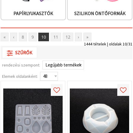
PAPÍRLYUKASZTÓK
SZILIKON ÖNTŐFORMÁK
«
‹
8
9
10
11
12
›
»
1444 tételek | oldalak 10/31
SZŰRŐK
rendezési szempont:
Elemek oldalanként: