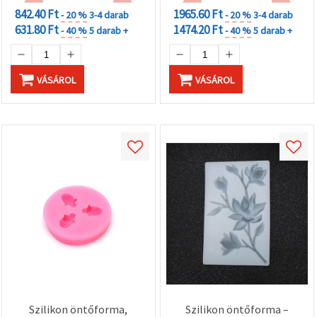
842.40 Ft
1965.60 Ft
- 20 %
3-4 darab
- 20 %
3-4 darab
631.80 Ft
1474.20 Ft
- 40 %
5 darab +
- 40 %
5 darab +
VÁSÁROL
VÁSÁROL
Szilikon öntőforma,
Szilikon öntőforma –