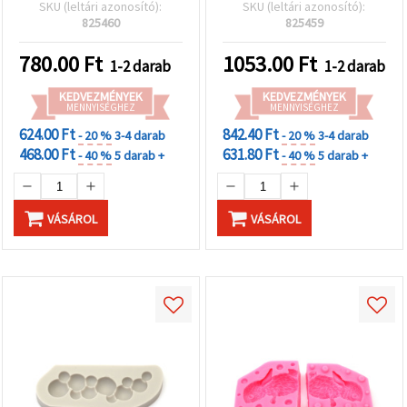
rugalmas,
SKU (leltári azonosító):
SKU (leltári azonosító):
újrafelhasználható, DIY
825460
825459
epoxi/UV gyanta
öntéshez
780.00
Ft
1053.00
Ft
1-2 darab
1-2 darab
KEDVEZMÉNYEK
KEDVEZMÉNYEK
MENNYISÉGHEZ
MENNYISÉGHEZ
624.00 Ft
842.40 Ft
- 20 %
3-4 darab
- 20 %
3-4 darab
468.00 Ft
631.80 Ft
- 40 %
5 darab +
- 40 %
5 darab +
VÁSÁROL
VÁSÁROL