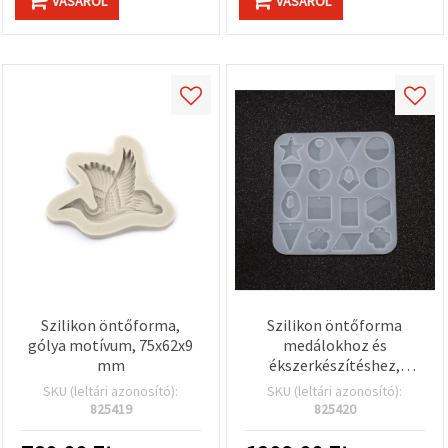
VÁSÁROL
VÁSÁROL
Szilikon öntőforma,
Szilikon öntőforma
gólya motívum, 75x62x9
medálokhoz és
mm
ékszerkészítéshez,
128x130x5 mm
SKU (leltári azonosító):
SKU (leltári azonosító):
825419
825420