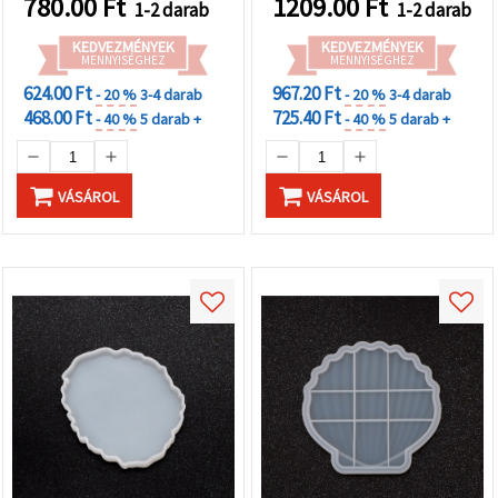
780.00
Ft
1209.00
Ft
1-2 darab
1-2 darab
KEDVEZMÉNYEK
KEDVEZMÉNYEK
MENNYISÉGHEZ
MENNYISÉGHEZ
624.00 Ft
967.20 Ft
- 20 %
3-4 darab
- 20 %
3-4 darab
468.00 Ft
725.40 Ft
- 40 %
5 darab +
- 40 %
5 darab +
VÁSÁROL
VÁSÁROL