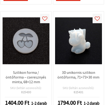
Szilikon forma /
3D unikornis szilikon
öntőforma – cseresznyés
öntőforma, 71×73×30 mm
minta, 68×12 mm
SKU (leltári azonosító):
SKU (leltári azonosító):
825430
825431
1404.00
Ft
1794.00
Ft
1-2 darab
1-2 darab