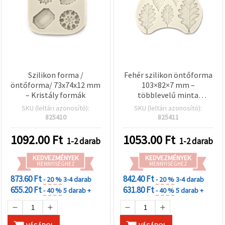
Szilikon forma /
Fehér szilikon öntőforma
öntőforma/ 73x74x12 mm
103×82×7 mm –
– Kristály formák
többlevelű minta
részletes levélerezettel,
SKU (leltári azonosító):
SKU (leltári azonosító):
rugalmas, többször
825410
825411
használható forma
gyantához, polimer
1092.00
Ft
1053.00
Ft
1-2 darab
1-2 darab
gyurmához,
epoxigyantához,
KEDVEZMÉNYEK
KEDVEZMÉNYEK
MENNYISÉGHEZ
szappanhoz és gipszhez
MENNYISÉGHEZ
873.60 Ft
842.40 Ft
- 20 %
3-4 darab
- 20 %
3-4 darab
655.20 Ft
631.80 Ft
- 40 %
5 darab +
- 40 %
5 darab +