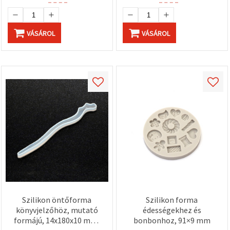
VÁSÁROL
VÁSÁROL
Szilikon öntőforma
Szilikon forma
könyvjelzőhöz, mutató
édességekhez és
formájú, 14x180x10 mm,
bonbonhoz, 91×9 mm