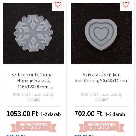
Szilikon öntőforma –
Szív alakú szilikon
Hópehely alakú,
öntőforma, 50x48x11 mm
116×120×8 mm,
gyantához
SKU (leltári azonosító):
SKU (leltári azonosító):
825406
825407
1053.00
Ft
702.00
Ft
1-2 darab
1-2 darab
KEDVEZMÉNYEK
KEDVEZMÉNYEK
MENNYISÉGHEZ
MENNYISÉGHEZ