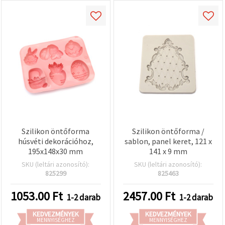
Szilikon öntőforma
Szilikon öntőforma /
húsvéti dekorációhoz,
sablon, panel keret, 121 x
195x148x30 mm
141 x 9 mm
SKU (leltári azonosító):
SKU (leltári azonosító):
825299
825463
1053.00
Ft
2457.00
Ft
1-2 darab
1-2 darab
KEDVEZMÉNYEK
KEDVEZMÉNYEK
MENNYISÉGHEZ
MENNYISÉGHEZ