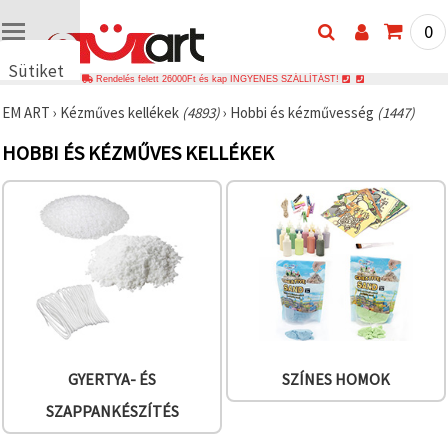
0
Sütiket
Rendelés felett 26000Ft és kap INGYENES SZÁLLÍTÁST!
használunk
EM ART
›
Kézműves kellékek
(4893)
›
Hobbi és kézművesség
(1447)
🍪 Cookie-
kat és
HOBBI ÉS KÉZMŰVES KELLÉKEK
hasonló
technológiákat
használunk
annak
érdekében,
hogy
biztosítsuk
a weboldal
megfelelő
működését,
javítsuk az
Ön
felhasználói
élményét,
és az Ön
GYERTYA- ÉS
SZÍNES HOMOK
hozzájárulásával
elemezzük
SZAPPANKÉSZÍTÉS
a
forgalmat,