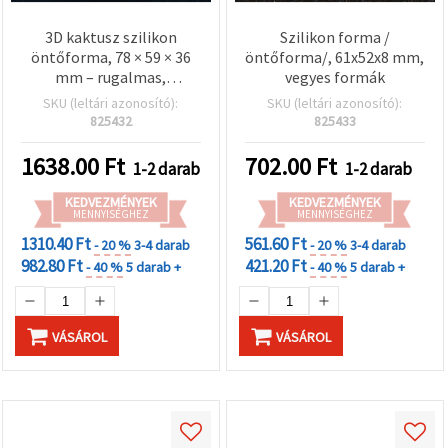
3D kaktusz szilikon
Szilikon forma /
öntőforma, 78 × 59 × 36
öntőforma/, 61x52x8 mm,
mm – rugalmas,
vegyes formák
újrahasználható DIY
SKU (leltári azonosító):
SKU (leltári azonosító):
kreatív hobbi forma epoxi
825432
825433
műgyantához,
gyertyakészítéshez,
1638.00
Ft
702.00
Ft
1-2 darab
1-2 darab
szappanöntéshez,
agyaghoz és fondanthoz
KEDVEZMÉNYEK
KEDVEZMÉNYEK
MENNYISÉGHEZ
MENNYISÉGHEZ
1310.40 Ft
561.60 Ft
- 20 %
3-4 darab
- 20 %
3-4 darab
982.80 Ft
421.20 Ft
- 40 %
5 darab +
- 40 %
5 darab +
VÁSÁROL
VÁSÁROL