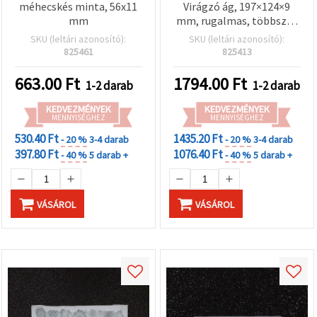
méhecskés minta, 56x11
Virágzó ág, 197×124×9
mm
mm, rugalmas, többször
használható; epoxi/UV
SKU (leltári azonosító):
SKU (leltári azonosító):
gyantához, gipszhez,
825461
825413
szappanhoz és agyaghoz
663.00
Ft
1794.00
Ft
1-2 darab
1-2 darab
KEDVEZMÉNYEK
KEDVEZMÉNYEK
MENNYISÉGHEZ
MENNYISÉGHEZ
530.40 Ft
1435.20 Ft
- 20 %
3-4 darab
- 20 %
3-4 darab
397.80 Ft
1076.40 Ft
- 40 %
5 darab +
- 40 %
5 darab +
VÁSÁROL
VÁSÁROL