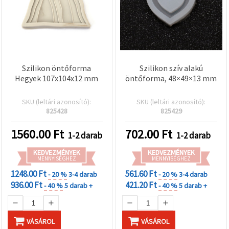
Szilikon öntőforma
Szilikon szív alakú
Hegyek 107x104x12 mm
öntőforma, 48×49×13 mm
SKU (leltári azonosító):
SKU (leltári azonosító):
825428
825429
1560.00
Ft
702.00
Ft
1-2 darab
1-2 darab
KEDVEZMÉNYEK
KEDVEZMÉNYEK
MENNYISÉGHEZ
MENNYISÉGHEZ
1248.00 Ft
561.60 Ft
- 20 %
3-4 darab
- 20 %
3-4 darab
936.00 Ft
421.20 Ft
- 40 %
5 darab +
- 40 %
5 darab +
VÁSÁROL
VÁSÁROL