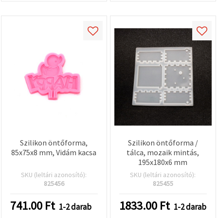
Szilikon öntőforma,
Szilikon öntőforma /
85x75x8 mm, Vidám kacsa
tálca, mozaik mintás,
195x180x6 mm
SKU (leltári azonosító):
SKU (leltári azonosító):
825456
825455
741.00
Ft
1833.00
Ft
1-2 darab
1-2 darab