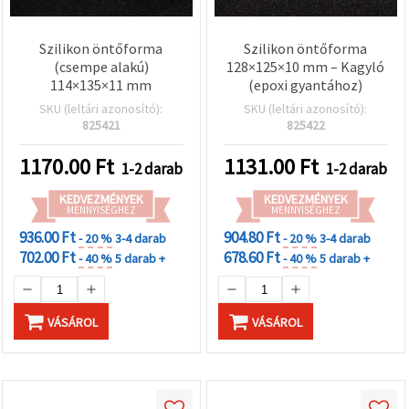
Szilikon öntőforma
Szilikon öntőforma
(csempe alakú)
128×125×10 mm – Kagyló
114×135×11 mm
(epoxi gyantához)
SKU (leltári azonosító):
SKU (leltári azonosító):
825421
825422
1170.00
Ft
1131.00
Ft
1-2 darab
1-2 darab
KEDVEZMÉNYEK
KEDVEZMÉNYEK
MENNYISÉGHEZ
MENNYISÉGHEZ
936.00 Ft
904.80 Ft
- 20 %
3-4 darab
- 20 %
3-4 darab
702.00 Ft
678.60 Ft
- 40 %
5 darab +
- 40 %
5 darab +
VÁSÁROL
VÁSÁROL