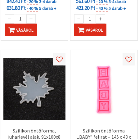
842.40 Ft
561.60 Ft
- 20 %
3-4 darab
- 20 %
3-4 darab
631.80 Ft
421.20 Ft
- 40 %
5 darab +
- 40 %
5 darab +
VÁSÁROL
VÁSÁROL
Szilikon öntőforma,
Szilikon öntőforma
juharlevél alak, 91x100x8
„BABY” felirat – 145 x 43 x