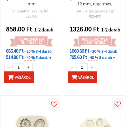
mm
12 mm, rugalmas,
újrahasználható
SKU (leltári azonosító):
SKU (leltári azonosító):
betűforma DIY kézműves
825408
825409
projektekhez: epoxi
gyantához,
858.00
Ft
1326.00
Ft
1-2 darab
1-2 darab
szappanöntéshez,
polimer gyurmához,
KEDVEZMÉNYEK
KEDVEZMÉNYEK
MENNYISÉGHEZ
gyertyaöntéshez,
MENNYISÉGHEZ
babaváró dekorációhoz
686.40 Ft
1060.80 Ft
- 20 %
3-4 darab
- 20 %
3-4 darab
514.80 Ft
795.60 Ft
- 40 %
5 darab +
- 40 %
5 darab +
VÁSÁROL
VÁSÁROL