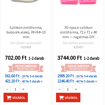
Szilikon öntőforma,
3D nyuszi szilikon
buborék alakú, 39×94×10
öntőforma, 72 x 71 x 40
mm
mm — rugalmas DIY
öntőforma epoxi
SKU (leltári azonosító):
SKU (leltári azonosító):
gyantához, szappanhoz,
825458
825457
gyertyaviaszhoz és
agyaghoz
702.00
Ft
3744.00
Ft
1-2 darab
1-2 darab
KEDVEZMÉNYEK
KEDVEZMÉNYEK
MENNYISÉGHEZ
MENNYISÉGHEZ
561.60 Ft
2995.20 Ft
- 20 %
3-4 darab
- 20 %
3-4 darab
421.20 Ft
2246.40 Ft
- 40 %
5 darab +
- 40 %
5 darab +
VÁSÁROL
VÁSÁROL