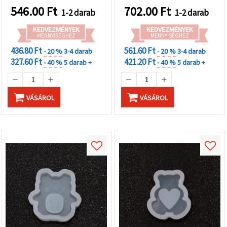
546.00
Ft
702.00
Ft
1-2 darab
1-2 darab
KEDVEZMÉNYEK
KEDVEZMÉNYEK
MENNYISÉGHEZ
MENNYISÉGHEZ
436.80 Ft
561.60 Ft
- 20 %
3-4 darab
- 20 %
3-4 darab
327.60 Ft
421.20 Ft
- 40 %
5 darab +
- 40 %
5 darab +
VÁSÁROL
VÁSÁROL