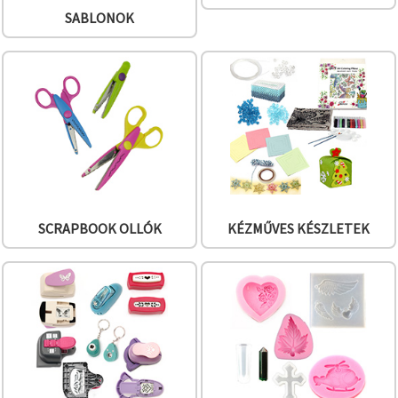
"Mentés"
gombra
SABLONOK
kattintva.
Fogadja
el
mindet
Beállítások
SCRAPBOOK OLLÓK
KÉZMŰVES KÉSZLETEK