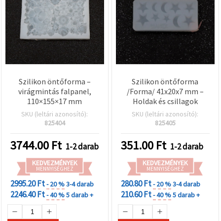
Szilikon öntőforma –
Szilikon öntőforma
virágmintás falpanel,
/Forma/ 41x20x7 mm –
110×155×17 mm
Holdak és csillagok
SKU (leltári azonosító):
SKU (leltári azonosító):
825404
825405
3744.00
Ft
351.00
Ft
1-2 darab
1-2 darab
KEDVEZMÉNYEK
KEDVEZMÉNYEK
MENNYISÉGHEZ
MENNYISÉGHEZ
2995.20 Ft
280.80 Ft
- 20 %
3-4 darab
- 20 %
3-4 darab
2246.40 Ft
210.60 Ft
- 40 %
5 darab +
- 40 %
5 darab +