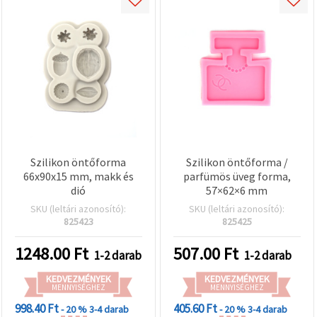
Szilikon öntőforma
Szilikon öntőforma /
66x90x15 mm, makk és
parfümös üveg forma,
dió
57×62×6 mm
SKU (leltári azonosító):
SKU (leltári azonosító):
825423
825425
1248.00
Ft
507.00
Ft
1-2 darab
1-2 darab
KEDVEZMÉNYEK
KEDVEZMÉNYEK
MENNYISÉGHEZ
MENNYISÉGHEZ
998.40 Ft
405.60 Ft
- 20 %
3-4 darab
- 20 %
3-4 darab