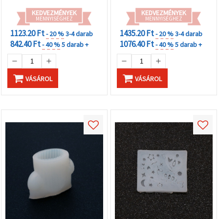
KEDVEZMÉNYEK
KEDVEZMÉNYEK
MENNYISÉGHEZ
MENNYISÉGHEZ
1123.20 Ft
1435.20 Ft
- 20 %
3-4 darab
- 20 %
3-4 darab
842.40 Ft
1076.40 Ft
- 40 %
5 darab +
- 40 %
5 darab +
VÁSÁROL
VÁSÁROL