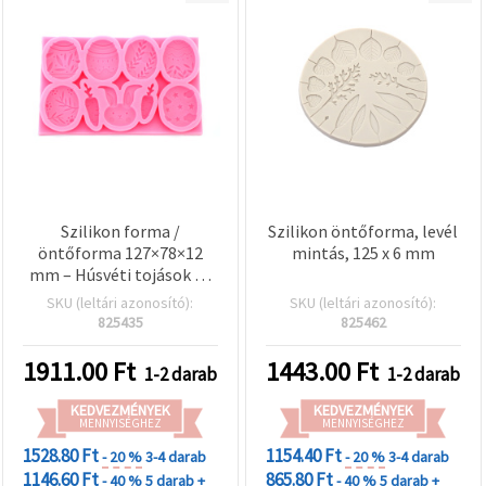
Szilikon forma /
Szilikon öntőforma, levél
öntőforma 127×78×12
mintás, 125 x 6 mm
mm – Húsvéti tojások és
nyuszi
SKU (leltári azonosító):
SKU (leltári azonosító):
825435
825462
1911.00
Ft
1443.00
Ft
1-2 darab
1-2 darab
KEDVEZMÉNYEK
KEDVEZMÉNYEK
MENNYISÉGHEZ
MENNYISÉGHEZ
1528.80 Ft
1154.40 Ft
- 20 %
3-4 darab
- 20 %
3-4 darab
1146.60 Ft
865.80 Ft
- 40 %
5 darab +
- 40 %
5 darab +