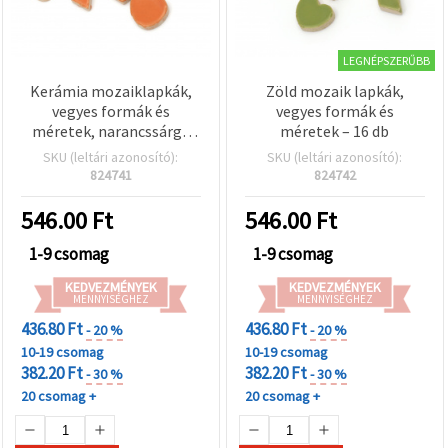
LEGNÉPSZERŰBB
Kerámia mozaiklapkák,
Zöld mozaik lapkák,
vegyes formák és
vegyes formák és
méretek, narancssárga
méretek – 16 db
színű – 16 db
SKU (leltári azonosító):
SKU (leltári azonosító):
824741
824742
546.00
Ft
546.00
Ft
1-9 csomag
1-9 csomag
KEDVEZMÉNYEK
KEDVEZMÉNYEK
MENNYISÉGHEZ
MENNYISÉGHEZ
436.80 Ft
436.80 Ft
- 20 %
- 20 %
10-19 csomag
10-19 csomag
382.20 Ft
382.20 Ft
- 30 %
- 30 %
20 csomag +
20 csomag +