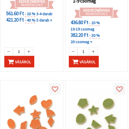
1-9 csomag
KEDVEZMÉNYEK
MENNYISÉGHEZ
KEDVEZMÉNYEK
561.60 Ft
- 20 %
3-4 darab
MENNYISÉGHEZ
421.20 Ft
- 40 %
5 darab +
436.80 Ft
- 20 %
10-19 csomag
382.20 Ft
- 30 %
20 csomag +
VÁSÁROL
VÁSÁROL