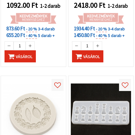
1092.00
Ft
2418.00
Ft
1-2 darab
1-2 darab
KEDVEZMÉNYEK
KEDVEZMÉNYEK
MENNYISÉGHEZ
MENNYISÉGHEZ
873.60 Ft
1934.40 Ft
- 20 %
3-4 darab
- 20 %
3-4 darab
655.20 Ft
1450.80 Ft
- 40 %
5 darab +
- 40 %
5 darab +
VÁSÁROL
VÁSÁROL