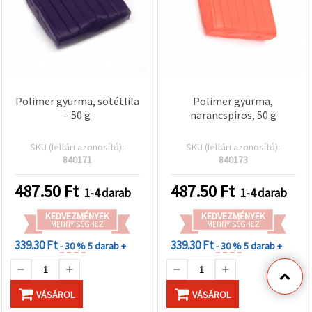
Polimer gyurma, sötétlila
Polimer gyurma,
– 50 g
narancspiros, 50 g
SKU (leltári azonosító):
SKU (leltári azonosító):
840171
840173
487.50
Ft
487.50
Ft
1-4 darab
1-4 darab
KEDVEZMÉNYEK
KEDVEZMÉNYEK
MENNYISÉGHEZ
MENNYISÉGHEZ
339.30 Ft
339.30 Ft
- 30 %
5 darab +
- 30 %
5 darab +
VÁSÁROL
VÁSÁROL