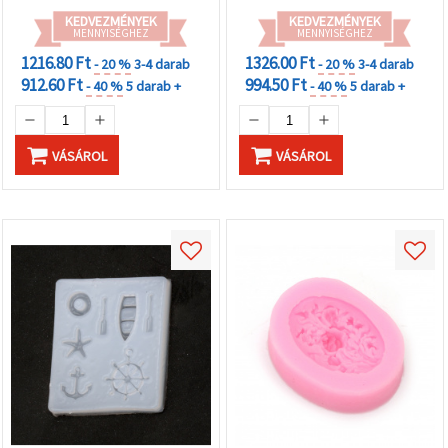
KEDVEZMÉNYEK
KEDVEZMÉNYEK
MENNYISÉGHEZ
MENNYISÉGHEZ
1216.80 Ft
1326.00 Ft
- 20 %
3-4 darab
- 20 %
3-4 darab
912.60 Ft
994.50 Ft
- 40 %
5 darab +
- 40 %
5 darab +
VÁSÁROL
VÁSÁROL