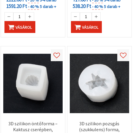
- 20 %
3-4 darab
- 20 %
3-4 darab
1591.20 Ft
538.20 Ft
- 40 %
5 darab +
- 40 %
5 darab +
VÁSÁROL
VÁSÁROL
3D szilikon öntőforma –
3D szilikon pozsgás
Kaktusz cserépben,
(szukkulens) forma,