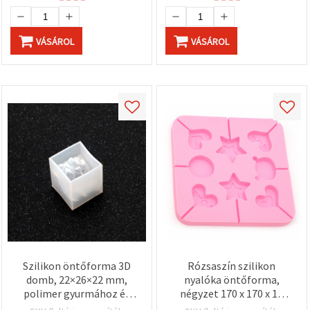
VÁSÁROL
VÁSÁROL
Szilikon öntőforma 3D
Rózsaszín szilikon
domb, 22×26×22 mm,
nyalóka öntőforma,
polimer gyurmához és
négyzet 170 x 170 x 15
fondanthoz
mm – vegyes formák: