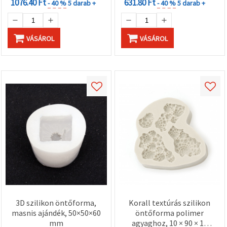
1076.40 Ft
631.80 Ft
- 40 %
5 darab +
- 40 %
5 darab +
VÁSÁROL
VÁSÁROL
3D szilikon öntőforma,
Korall textúrás szilikon
masnis ajándék, 50×50×60
öntőforma polimer
mm
agyaghoz, 10 × 90 × 15