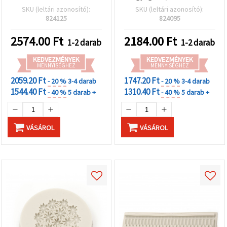
mm – rugalmas,
SKU (leltári azonosító):
SKU (leltári azonosító):
újrafelhasználható forma
824125
824095
részletgazdag
mintákhoz,
2574.00
Ft
2184.00
Ft
1-2 darab
1-2 darab
ékszerkészítéshez és
UV/epoxi gyantához
KEDVEZMÉNYEK
KEDVEZMÉNYEK
MENNYISÉGHEZ
MENNYISÉGHEZ
2059.20 Ft
1747.20 Ft
- 20 %
3-4 darab
- 20 %
3-4 darab
1544.40 Ft
1310.40 Ft
- 40 %
5 darab +
- 40 %
5 darab +
VÁSÁROL
VÁSÁROL