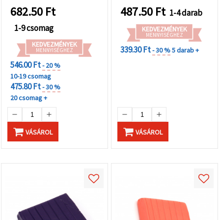
682.50
Ft
487.50
Ft
1-4 darab
1-9 csomag
KEDVEZMÉNYEK
MENNYISÉGHEZ
KEDVEZMÉNYEK
339.30 Ft
- 30 %
5 darab +
MENNYISÉGHEZ
546.00 Ft
- 20 %
10-19 csomag
475.80 Ft
- 30 %
20 csomag +
VÁSÁROL
VÁSÁROL