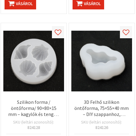
VÁSÁROL
VÁSÁROL
Szilikon forma /
3D Felhő szilikon
öntőforma/ 90×80×15
öntőforma, 75×55×40 mm
mm – kagylók és tengeri
– DIY szappanhoz,
csigák, gyantához,
gyertyához,
SKU (leltári azonosító):
SKU (leltári azonosító):
ékszerkészítéshez
csokoládéhoz és epoxi
824128
824126
gyantához