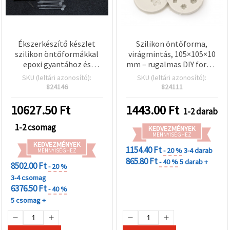
Ékszerkészítő készlet
Szilikon öntőforma,
szilikon öntőformákkal
virágmintás, 105×105×10
epoxi gyantához és
mm – rugalmas DIY forma
kézműves
ékszer-, szappan-,
SKU (leltári azonosító):
SKU (leltári azonosító):
eszközkészlettel
gyertya- és kézműves
824146
824111
készítéshez
10627.50
Ft
1443.00
Ft
1-2 darab
1-2 csomag
KEDVEZMÉNYEK
MENNYISÉGHEZ
KEDVEZMÉNYEK
1154.40 Ft
- 20 %
3-4 darab
MENNYISÉGHEZ
865.80 Ft
- 40 %
5 darab +
8502.00 Ft
- 20 %
3-4 csomag
6376.50 Ft
- 40 %
5 csomag +