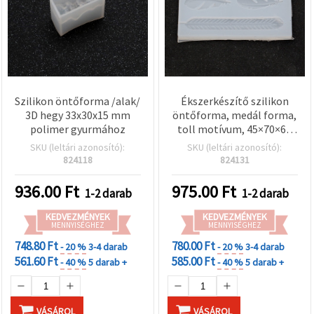
Szilikon öntőforma /alak/
Ékszerkészítő szilikon
3D hegy 33x30x15 mm
öntőforma, medál forma,
polimer gyurmához
toll motívum, 45×70×60
mm
SKU (leltári azonosító):
SKU (leltári azonosító):
824118
824131
936.00
Ft
975.00
Ft
1-2 darab
1-2 darab
KEDVEZMÉNYEK
KEDVEZMÉNYEK
MENNYISÉGHEZ
MENNYISÉGHEZ
748.80 Ft
780.00 Ft
- 20 %
3-4 darab
- 20 %
3-4 darab
561.60 Ft
585.00 Ft
- 40 %
5 darab +
- 40 %
5 darab +
VÁSÁROL
VÁSÁROL