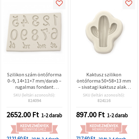
Szilikon szám öntőforma
Kaktusz szilikon
0–9, 14×11×7 mm/darab –
öntőforma 50×58×13 mm
rugalmas fondant
– sivatagi kaktusz alakú,
dombornyomó DIY
DIY gyertya- és
SKU (leltári azonosító):
SKU (leltári azonosító):
születésnapi
szappankészítéshez,
824094
824116
tortadíszítéshez,
többször használható
gumipasztához és
kreatív forma otthoni
2652.00
Ft
897.00
Ft
1-2 darab
1-2 darab
modellező agyaghoz
dekorációs projektekhez
KEDVEZMÉNYEK
KEDVEZMÉNYEK
MENNYISÉGHEZ
MENNYISÉGHEZ
2121.60 Ft
717.60 Ft