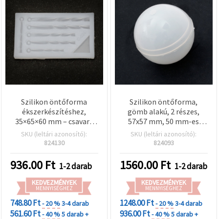
Szilikon öntőforma
Szilikon öntőforma,
ékszerkészítéshez,
gömb alakú, 2 részes,
35×65×60 mm – csavart
57x57 mm, 50 mm-es
cső alakú medálokhoz,
gömb
SKU (leltári azonosító):
SKU (leltári azonosító):
DIY hobbi-kézműves
824130
824093
kellék
936.00
Ft
1560.00
Ft
1-2 darab
1-2 darab
KEDVEZMÉNYEK
KEDVEZMÉNYEK
MENNYISÉGHEZ
MENNYISÉGHEZ
748.80 Ft
1248.00 Ft
- 20 %
3-4 darab
- 20 %
3-4 darab
561.60 Ft
936.00 Ft
- 40 %
5 darab +
- 40 %
5 darab +