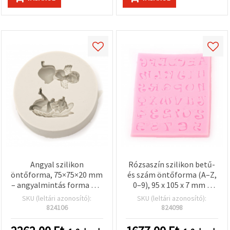
Angyal szilikon
Rózsaszín szilikon betű-
öntőforma, 75×75×20 mm
és szám öntőforma (A–Z,
– angyalmintás forma DIY
0–9), 95 x 105 x 7 mm –
kézműves szappanhoz,
rugalmas,
SKU (leltári azonosító):
SKU (leltári azonosító):
babaváró/parti
tapadásmentes fondant-
824106
824098
dekorációhoz, gyanta- és
és csokoládéforma
gipszöntéshez
tortadíszítéshez, DIY