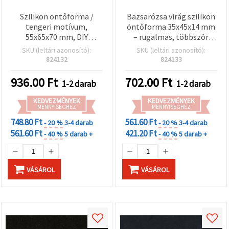
Szilikon öntőforma /
Bazsarózsa virág szilikon
tengeri motívum,
öntőforma 35x45x14 mm
55x65x70 mm, DIY
– rugalmas, többször
dekorációs kézműves
használható polimer
SKU (leltári azonosító):
SKU (leltári azonosító):
projektekhez
gyurmához, epoxi
824132
824133
gyantához, gipszhez és
DIY ékszerkészítéshez
936.00
Ft
702.00
Ft
1-2 darab
1-2 darab
KEDVEZMÉNYEK
KEDVEZMÉNYEK
MENNYISÉGHEZ
MENNYISÉGHEZ
748.80 Ft
561.60 Ft
- 20 %
3-4 darab
- 20 %
3-4 darab
561.60 Ft
421.20 Ft
- 40 %
5 darab +
- 40 %
5 darab +
VÁSÁROL
VÁSÁROL