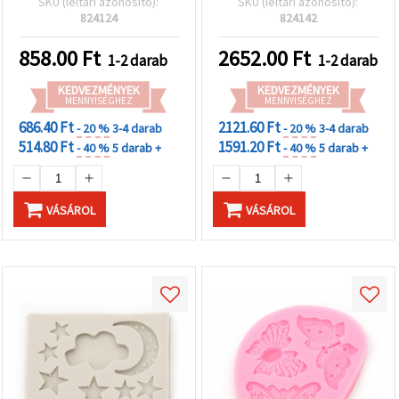
SKU (leltári azonosító):
SKU (leltári azonosító):
szívek, csillagok és körök,
824124
824142
pálcanyílásokkal;
rugalmas, többször
858.00
Ft
2652.00
Ft
1-2 darab
1-2 darab
használható forma
cukorka, csokoládé,
KEDVEZMÉNYEK
KEDVEZMÉNYEK
MENNYISÉGHEZ
fondant, sütés és DIY
MENNYISÉGHEZ
kézműves projektekhez
686.40 Ft
2121.60 Ft
- 20 %
3-4 darab
- 20 %
3-4 darab
514.80 Ft
1591.20 Ft
- 40 %
5 darab +
- 40 %
5 darab +
VÁSÁROL
VÁSÁROL