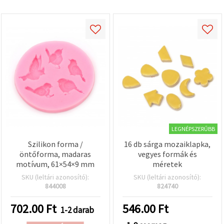
LEGNÉPSZERŰBB
Szilikon forma /
16 db sárga mozaiklapka,
öntőforma, madaras
vegyes formák és
motívum, 61×54×9 mm
méretek
SKU (leltári azonosító):
SKU (leltári azonosító):
844008
824740
702.00
Ft
546.00
Ft
1-2 darab