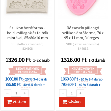
Szilikon öntőforma –
Rózsaszín pillangó
hold, csillagok és felhők
szilikon öntőforma, 70 x
mintával, 85×80×10 mm
95 x 11 mm, 3 üreges –
rugalmas ovális forma
SKU (leltári azonosító):
SKU (leltári azonosító):
finom csipkemintával
824108
844012
gyantaöntéshez,
szappankészítéshez,
1326.00
Ft
1326.00
Ft
1-2 darab
1-2 darab
gyertyakészítéshez,
polimer agyaghoz, DIY
KEDVEZMÉNYEK
KEDVEZMÉNYEK
MENNYISÉGHEZ
kézműves projektekhez
MENNYISÉGHEZ
1060.80 Ft
1060.80 Ft
- 20 %
3-4 darab
- 20 %
3-4 darab
795.60 Ft
795.60 Ft
- 40 %
5 darab +
- 40 %
5 darab +
VÁSÁROL
VÁSÁROL