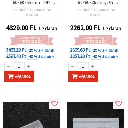
60×60×65 mm – DIY
60×60×35 mm, DIY
gyertya- és
polimer gyurma
SKU (leltári azonosító):
SKU (leltári azonosító):
szappankészítéshez,
kézműves és hobbi
824120
824121
lakásdekoráció
alkotásokhoz
4329.00
Ft
2262.00
Ft
1-2 darab
1-2 darab
KEDVEZMÉNYEK
KEDVEZMÉNYEK
MENNYISÉGHEZ
MENNYISÉGHEZ
3463.20 Ft
1809.60 Ft
- 20 %
3-4 darab
- 20 %
3-4 darab
2597.40 Ft
1357.20 Ft
- 40 %
5 darab +
- 40 %
5 darab +
VÁSÁROL
VÁSÁROL