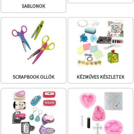
"Mentés"
gombra
SABLONOK
kattintva.
Fogadja
el
mindet
Beállítások
SCRAPBOOK OLLÓK
KÉZMŰVES KÉSZLETEK