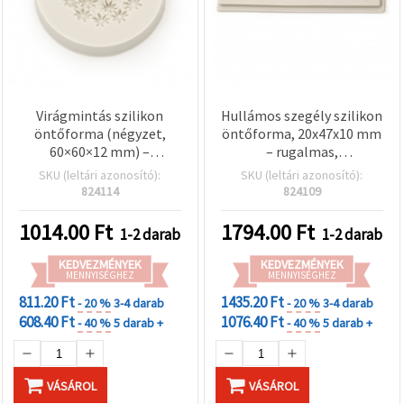
Virágmintás szilikon
Hullámos szegély szilikon
öntőforma (négyzet,
öntőforma, 20x47x10 mm
60×60×12 mm) –
– rugalmas,
rugalmas, többször
újrahasználható forma
SKU (leltári azonosító):
SKU (leltári azonosító):
használható forma
epoxi és UV gyantához,
824114
824109
műgyantához, epoxihoz,
polimer gyurmához és
szappanhoz, agyaghoz,
gipszhez, DIY
1014.00
Ft
1794.00
Ft
1-2 darab
1-2 darab
gipszhez és
ékszerkészítéshez és
gyertyakészítéshez
díszítőelemekhez
KEDVEZMÉNYEK
KEDVEZMÉNYEK
MENNYISÉGHEZ
MENNYISÉGHEZ
811.20 Ft
1435.20 Ft
- 20 %
3-4 darab
- 20 %
3-4 darab
608.40 Ft
1076.40 Ft
- 40 %
5 darab +
- 40 %
5 darab +
VÁSÁROL
VÁSÁROL