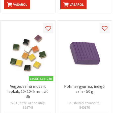
VÁSÁROL
VÁSÁROL
LEGNÉPSZERŰBB
Vegyes színű mozaik
Polimer gyurma, indigó
lapkák, 10×10×5 mm, 50
szín – 50 g
db
SKU (leltári azonosító):
SKU (leltári azonosító):
824743
840170