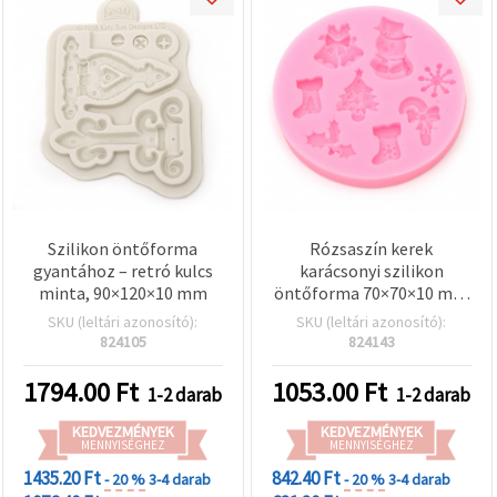
Szilikon öntőforma
Rózsaszín kerek
gyantához – retró kulcs
karácsonyi szilikon
minta, 90×120×10 mm
öntőforma 70×70×10 mm
— vegyes minták:
SKU (leltári azonosító):
SKU (leltári azonosító):
hóember, fenyőfa,
824105
824143
karácsonyi zokni,
hópehely, magyal és
1794.00
Ft
1053.00
Ft
1-2 darab
1-2 darab
cukorpálca —
fondanthoz,
KEDVEZMÉNYEK
KEDVEZMÉNYEK
MENNYISÉGHEZ
csokoládéhoz és polimer
MENNYISÉGHEZ
gyurmához
1435.20 Ft
842.40 Ft
- 20 %
3-4 darab
- 20 %
3-4 darab