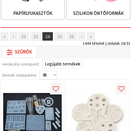
PAPÍRLYUKASZTÓK
SZILIKON ÖNTŐFORMÁK
«
‹
22
23
24
25
26
›
»
1444 tételek | oldalak 24/31
SZŰRŐK
rendezési szempont:
Elemek oldalanként: