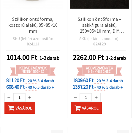
Szilikon öntőforma,
Szilikon öntőforma –
koszorú alakú, 85×85×10
sakkfigura alakú,
mm
250×85×10 mm, DIY
polimer gyurmához,
SKU (leltári azonosító):
SKU (leltári azonosító):
kézműves és hobbi
824113
824129
projektekhez
1014.00
Ft
2262.00
Ft
1-2 darab
1-2 darab
KEDVEZMÉNYEK
KEDVEZMÉNYEK
MENNYISÉGHEZ
MENNYISÉGHEZ
811.20 Ft
1809.60 Ft
- 20 %
3-4 darab
- 20 %
3-4 darab
608.40 Ft
1357.20 Ft
- 40 %
5 darab +
- 40 %
5 darab +
VÁSÁROL
VÁSÁROL