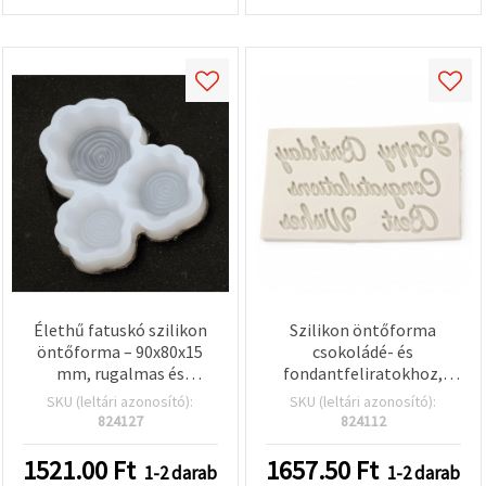
Élethű fatuskó szilikon
Szilikon öntőforma
öntőforma – 90x80x15
csokoládé- és
mm, rugalmas és
fondantfeliratokhoz,
újrahasználható –
díszítő jókívánságok,
SKU (leltári azonosító):
SKU (leltári azonosító):
gyantához/epoxihoz,
125×75×7 mm —
824127
824112
szappanhoz, gyertyához
tortadíszítés és
és kreatív DIY kézműves
cukrászati dekoráció
1521.00
Ft
1657.50
Ft
1-2 darab
1-2 darab
projektekhez