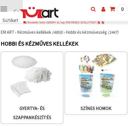
0
Sütiket
Rendelés felett 26000Ft és kap INGYENES SZÁLLÍTÁST!
használunk
EM ART
›
Kézműves kellékek
(4893)
›
Hobbi és kézművesség
(1447)
🍪 Cookie-
kat és
HOBBI ÉS KÉZMŰVES KELLÉKEK
hasonló
technológiákat
használunk
annak
érdekében,
hogy
biztosítsuk
a weboldal
megfelelő
működését,
javítsuk az
Ön
felhasználói
élményét,
és az Ön
GYERTYA- ÉS
SZÍNES HOMOK
hozzájárulásával
elemezzük
SZAPPANKÉSZÍTÉS
a
forgalmat,