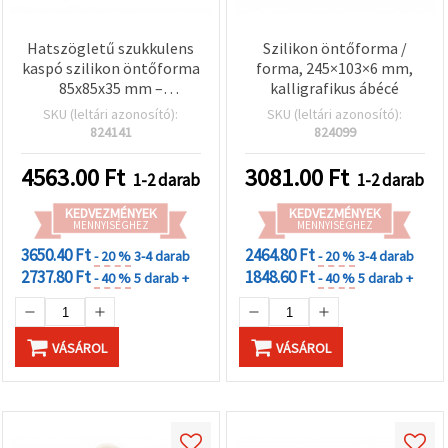
Hatszögletű szukkulens
Szilikon öntőforma /
kaspó szilikon öntőforma
forma, 245×103×6 mm,
85x85x35 mm –
kalligrafikus ábécé
geometrikus virágtartó
SKU (leltári azonosító):
SKU (leltári azonosító):
DIY betonhoz,
824141
824099
műgyantához és
Jesmonite-hez
4563.00
Ft
3081.00
Ft
1-2 darab
1-2 darab
KEDVEZMÉNYEK
KEDVEZMÉNYEK
MENNYISÉGHEZ
MENNYISÉGHEZ
3650.40 Ft
2464.80 Ft
- 20 %
3-4 darab
- 20 %
3-4 darab
2737.80 Ft
1848.60 Ft
- 40 %
5 darab +
- 40 %
5 darab +
VÁSÁROL
VÁSÁROL