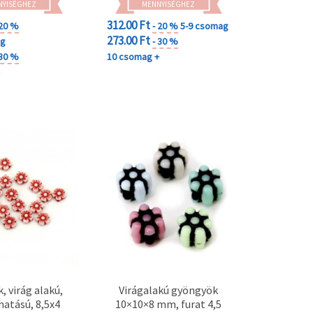
NYISÉGHEZ
MENNYISÉGHEZ
312.00 Ft
 20 %
- 20 %
5-9 csomag
273.00 Ft
ag
- 30 %
 30 %
10 csomag +
+
, virág alakú,
Virágalakú gyöngyök
atású, 8,5x4
10×10×8 mm, furat 4,5