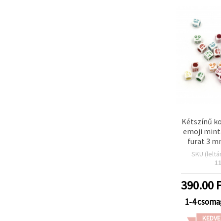
Kétszínű k
emoji mint
furat 3 m
(~1
SKU (leltá
1
390.00
F
1-4 csoma
KEDVE