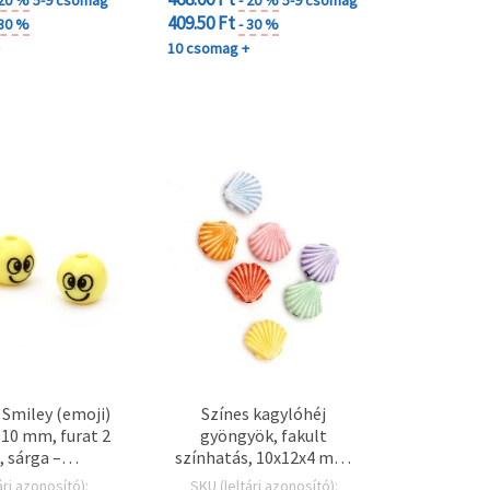
409.50 Ft
 30 %
- 30 %
+
10 csomag +
k Smiley (emoji)
Színes kagylóhéj
10 mm, furat 2
gyöngyök, fakult
 sárga –
színhatás, 10x12x4 mm,
ötőkhöz,
lyuk 1 mm – 50 g (~110
ári azonosító):
SKU (leltári azonosító):