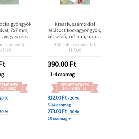
kocka gyöngyök
Kreatív, számokkal
ával, 7x7 mm,
ellátott kockagyöngyök,
m, vegyes mix -
kétszínű, 7x7 mm, furat: 4
 (~85 db)
mm – vegyes színek, 20 g-
ári azonosító):
SKU (leltári azonosító):
os csomag (~80 db) –
17329
117326
személyre szabott
projektekhez ideális
Ft
390.00
Ft
ag
1-4 csomag
EZMÉNYEK
KEDVEZMÉNYEK
NYISÉGHEZ
MENNYISÉGHEZ
312.00 Ft
 20 %
- 20 %
g
5-24 csomag
273.00 Ft
 30 %
- 30 %
+
25 csomag +