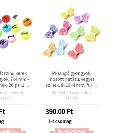
kétszínű kerek
Pillangó gyöngyök,
yök, 7x4 mm –
mosott hatású, vegyes
nek, 20 g (~152
színek, 8×13×4 mm, furat:
) – DIY
1 mm, 50 g (~160 db)
ári azonosító):
SKU (leltári azonosító):
szítéshez és
23337
118885
 projektekhez
Ft
390.00
Ft
ag
1-4 csomag
EZMÉNYEK
KEDVEZMÉNYEK