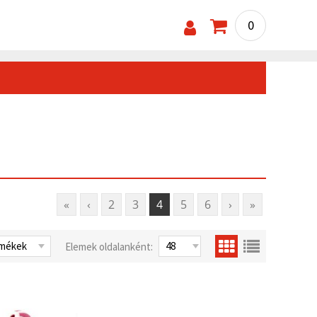
0
«
‹
2
3
4
5
6
›
»
Elemek oldalanként: