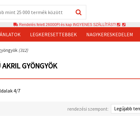
Rendelés felett 26000Ft és kap INGYENES SZÁLLÍTÁST!
JÁNLATOK
LEGKERESETTEBBEK
NAGYKERESKEDELEM
 gyöngyök
(312)
 AKRIL GYÖNGYÖK
ldalak 4/7
rendezési szempont: