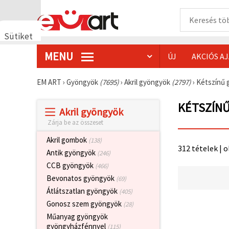
Sütiket
használunk
MENU
ÚJ
AKCIÓS A
🍪 Cookie-
kat és
hasonló
EM ART
›
Gyöngyök
(7695)
›
Akril gyöngyök
(2797)
›
Kétszínű
technológiákat
használunk
annak
KÉTSZÍNŰ
Akril gyöngyök
érdekében,
hogy
Zárja be az összeset
biztosítsuk
a weboldal
Akril gombok
(138)
megfelelő
312 tételek | o
működését,
Antik gyöngyök
(246)
javítsuk az
CCB gyöngyök
(466)
Ön
felhasználói
Bevonatos gyöngyök
(69)
élményét,
Átlátszatlan gyöngyök
(405)
és az Ön
hozzájárulásával
Gonosz szem gyöngyök
(28)
elemezzük
Műanyag gyöngyök
a
forgalmat,
gyöngyházfénnyel
(115)