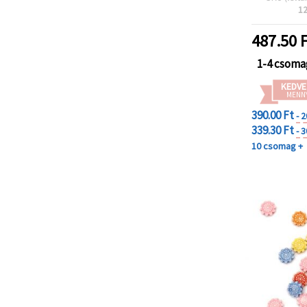
és nyaklán
1
kr
hobbipr
487.50
F
1-4 csoma
KEDVE
MENN
390.00 Ft
- 
339.30 Ft
- 
10 csomag +