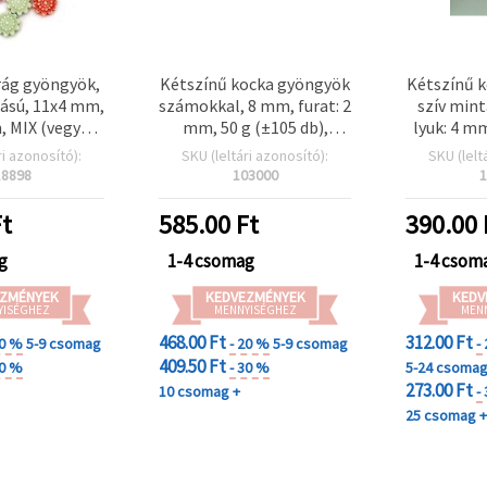
irág gyöngyök,
Kétszínű kocka gyöngyök
Kétszínű 
ású, 11x4 mm,
számokkal, 8 mm, furat: 2
szív mint
, MIX (vegyes)
mm, 50 g (±105 db),
lyuk: 4 m
g ~152 db
vegyes színek
20 g
ri azonosító):
SKU (leltári azonosító):
SKU (lelt
18898
103000
1
t
585.00
Ft
390.00
g
1-4 csomag
1-4 csom
ZMÉNYEK
KEDVEZMÉNYEK
KEDV
YISÉGHEZ
MENNYISÉGHEZ
MEN
468.00 Ft
312.00 Ft
20 %
5-9 csomag
- 20 %
5-9 csomag
-
409.50 Ft
30 %
- 30 %
5-24 csoma
273.00 Ft
10 csomag +
-
25 csomag 