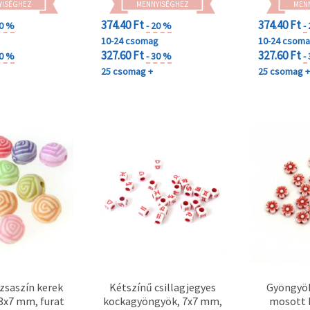
YISÉGHEZ
MENNYISÉGHEZ
MEN
374.40 Ft
374.40 Ft
20 %
- 20 %
-
10-24 csomag
10-24 csom
327.60 Ft
327.60 Ft
30 %
- 30 %
-
25 csomag +
25 csomag 
ózsaszín kerek
Kétszínű csillagjegyes
Gyöngyök
8x7 mm, furat
kockagyöngyök, 7x7 mm,
mosott h