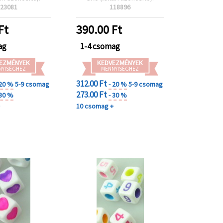
ncokhoz és
db), vegyes tartalom
23081
118896
ióhoz, 10 db
Ft
390.00
Ft
ag
1-4 csomag
EZMÉNYEK
KEDVEZMÉNYEK
NYISÉGHEZ
MENNYISÉGHEZ
312.00 Ft
 20 %
5-9 csomag
- 20 %
5-9 csomag
273.00 Ft
 30 %
- 30 %
+
10 csomag +