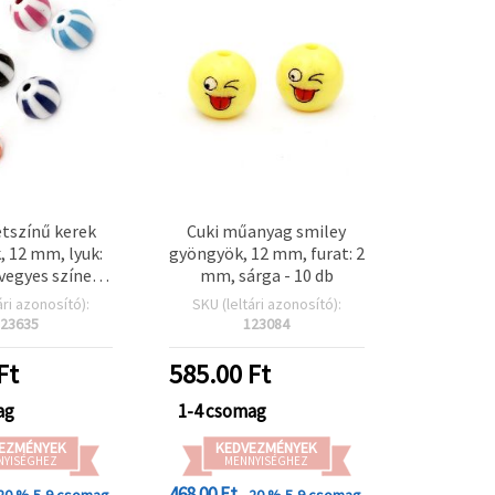
étszínű kerek
Cuki műanyag smiley
 12 mm, lyuk:
gyöngyök, 12 mm, furat: 2
vegyes színek,
mm, sárga - 10 db
db) – tökéletes
ári azonosító):
SKU (leltári azonosító):
IY és kreatív
23635
123084
készítéshez
Ft
585.00
Ft
ag
1-4 csomag
EZMÉNYEK
KEDVEZMÉNYEK
NYISÉGHEZ
MENNYISÉGHEZ
468.00 Ft
 20 %
5-9 csomag
- 20 %
5-9 csomag