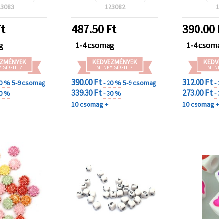
ckészítéshez,
nyaklá
23083
123082
1
eatív
dekorác
ojektekhez
t
487.50
Ft
390.00
g
1-4 csomag
1-4 csom
ZMÉNYEK
KEDVEZMÉNYEK
KEDV
YISÉGHEZ
MENNYISÉGHEZ
MEN
390.00 Ft
312.00 Ft
20 %
5-9 csomag
- 20 %
5-9 csomag
-
339.30 Ft
273.00 Ft
30 %
- 30 %
-
10 csomag +
10 csomag 