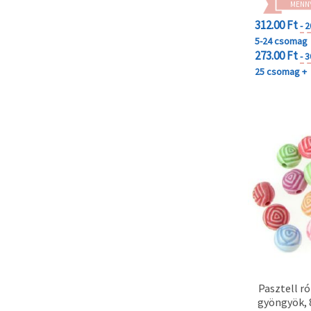
MENN
312.00 Ft
- 
5-24 csomag
273.00 Ft
- 
25 csomag +
Pasztell r
gyöngyök, 