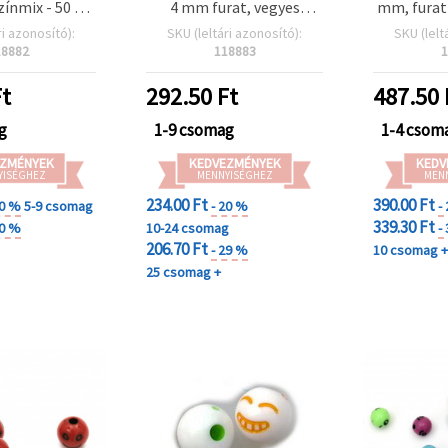
zínmix - 50 g
4 mm furat, vegyes
mm, furat 
00 db)
színek, 20 g (~74 db)
50 g
ri azonosító):
SKU (leltári azonosító):
SKU (lelt
18882
118883
1
t
292.50
Ft
487.50
g
1-9 csomag
1-4 csom
ZMÉNYEK
KEDVEZMÉNYEK
KEDV
YISÉGHEZ
MENNYISÉGHEZ
MEN
234.00 Ft
390.00 Ft
20 %
5-9 csomag
- 20 %
-
339.30 Ft
30 %
10-24 csomag
-
206.70 Ft
- 29 %
10 csomag 
25 csomag +