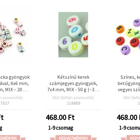
ocka gyöngyök
Kétszínű kerek
Színes, 
ával, 6x6 mm,
számjegyes gyöngyök,
betűgyöng
m, MIX – 20 g
7x4 mm, MIX - 50 g (~330
vegyes szí
20 db)
db)
db
ri azonosító):
SKU (leltári azonosító):
SKU (lelt
ékszerké
17327
118889
1
kézműves
t
468.00
Ft
468.00
g
1-9 csomag
1-9 csom
ZMÉNYEK
KEDVEZMÉNYEK
KEDV