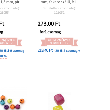
1,5 mm, piros,
mm, fekete szélű, MIX
 (~290 db)
színek – 20 g (~50 db)
ári azonosító):
SKU (leltári azonosító):
21055
121052
Ft
273.00
Ft
ag
for1 csomag
EZMÉNYEK
KEDVEZMÉNYEK
NYISÉGHEZ
MENNYISÉGHEZ
218.40 Ft
 20 %
5-9 csomag
- 20 %
2 csomag +
 30 %
+