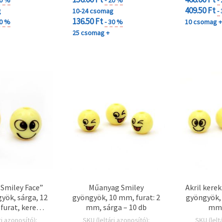
409.50 Ft
g
10-24 csomag
-
136.50 Ft
30 %
- 30 %
10 csomag 
25 csomag +
Smiley Face”
Műanyag Smiley
Akril kere
yök, sárga, 12
gyöngyök, 10 mm, furat: 2
gyöngyök, 
urat, kerek –
mm, sárga – 10 db
mm,
zett, karkötő-
kark
ri azonosító):
SKU (leltári azonosító):
SKU (lelt