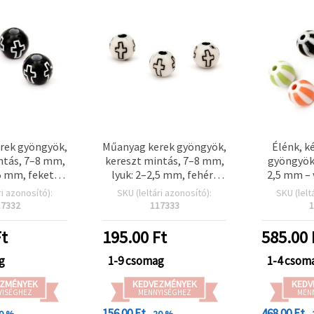
rek gyöngyök,
Műanyag kerek gyöngyök,
Élénk, k
ntás, 7–8 mm,
kereszt mintás, 7–8 mm,
gyöngyök,
,5 mm, fekete-
lyuk: 2–2,5 mm, fehér-
2,5 mm – 
0 g (~80 db)
fekete, 20 g (~80 db)
20 g (~20 
ri azonosító):
SKU (leltári azonosító):
SKU (lelt
színes D
17332
117333
1
ékszer
t
195.00
Ft
585.00
g
1-9 csomag
1-4 csom
ZMÉNYEK
KEDVEZMÉNYEK
KEDV
YISÉGHEZ
MENNYISÉGHEZ
MEN
156.00 Ft
468.00 Ft
20 %
- 20 %
-