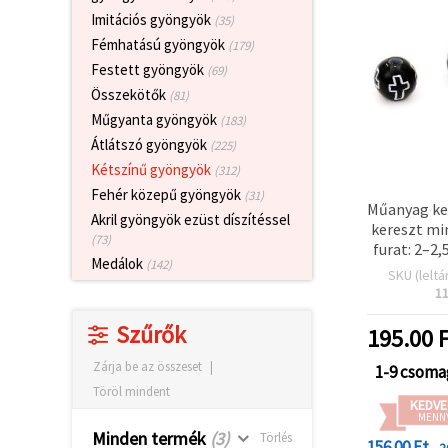
valamint
Imitációs gyöngyök
(35)
relevánsabb
tartalmat
Fémhatású gyöngyök
(179)
és
Festett gyöngyök
(69)
hirdetéseket
jelenítsünk
Összekötők
(81)
meg,
Műgyanta gyöngyök
(183)
beleértve
analitikai és
Átlátszó gyöngyök
(225)
marketingpartnereink
Kétszínű gyöngyök
segítségével
(312)
is.
Fehér közepű gyöngyök
(31)
Műanyag ke
Az "Összes
Akril gyöngyök ezüst díszítéssel
elfogadása"
kereszt mi
(73)
gombra
furat: 2–2
kattintva
Medálok
(142)
fehér, 2
elfogadhatja
SKU (leltá
az összes
1
sütit, vagy
a
Szűrők
195.00
F
Beállításokban
megadhatja
Zárja be az összeset
|
preferenciáit
1-9 csoma
az adott
Töröl mindent
típusú sütik
KEDVE
kiválasztásával
MENN
és a
Minden termék
(3)
Törlés
156.00 Ft
- 