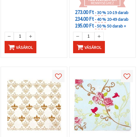
MENNYISÉGHEZ
273.00 Ft
- 30 %
10-19 darab
234.00 Ft
- 40 %
20-49 darab
195.00 Ft
- 50 %
50 darab +
VÁSÁROL
VÁSÁROL