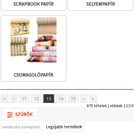
SCRAPBOOK PAPÍR
SELYEMPAPÍR
CSOMAGOLÓPAPÍR
«
‹
11
12
13
14
15
›
»
875 tételek | oldalak 13/19
SZŰRŐK
rendezési szempont: