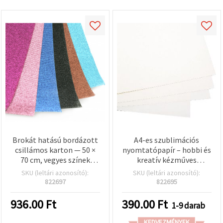
Brokát hatású bordázott
A4-es szublimációs
csillámos karton — 50 ×
nyomtatópapír – hobbi és
70 cm, vegyes színek
kreatív kézműves
(MIX), 1 lap — kreatív
projektekhez
SKU (leltári azonosító):
SKU (leltári azonosító):
hobbihoz, DIY-hoz,
822697
822695
scrapbookhoz és iskolai
projektekhez
936.00
Ft
390.00
Ft
1-9 darab
KEDVEZMÉNYEK