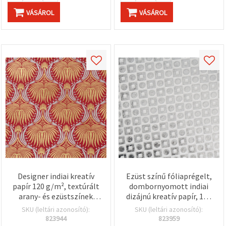
VÁSÁROL
VÁSÁROL
Designer indiai kreatív
Ezüst színű fóliaprégelt,
papír 120 g/m², textúrált
dombornyomott indiai
arany- és ezüstszínek
dizájnú kreatív papír, 120
rózsaszín alapon, 56×76
g/m², 56 x 76 cm ív – DIY,
SKU (leltári azonosító):
SKU (leltári azonosító):
cm, scrapbookhoz,
scrapbooking,
823944
823959