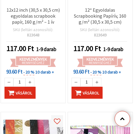
12x12 inch (30,5 x 30,5 cm)
12“ Egyoldalas
egyoldalas scrapbook
Scrapbooking Papírív, 160
papír, 160 g/m² – 1 ív
g/m² (30,5 x 30,5 cm)
SKU (leltári azonosító):
SKU (leltári azonosító):
823648
823649
117.00
Ft
117.00
Ft
1-9 darab
1-9 darab
KEDVEZMÉNYEK
KEDVEZMÉNYEK
MENNYISÉGHEZ
MENNYISÉGHEZ
93.60 Ft
93.60 Ft
- 20 %
10 darab +
- 20 %
10 darab +
VÁSÁROL
VÁSÁROL