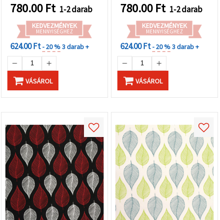
projektekhez, 56×76 cm,
780.00
Ft
780.00
Ft
1-2 darab
1-2 darab
HP08
KEDVEZMÉNYEK
KEDVEZMÉNYEK
MENNYISÉGHEZ
MENNYISÉGHEZ
624.00 Ft
624.00 Ft
- 20 %
3 darab +
- 20 %
3 darab +
VÁSÁROL
VÁSÁROL