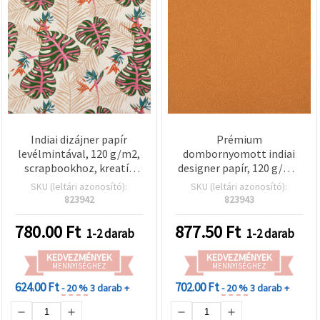
Indiai dizájner papír
Prémium
levélmintával, 120 g/m2,
dombornyomott indiai
scrapbookhoz, kreatív
designer papír, 120 g/m²,
hobbi és művészeti
narancssárga, 56x76 cm –
SKU (leltári azonosító):
SKU (leltári azonosító):
kézműves projektekhez,
texturált dekorpapír
823942
823943
56x76 cm, HP14
scrapbookinghoz, DIY
kézművességhez,
780.00
Ft
877.50
Ft
1-2 darab
1-2 darab
képeslapkészítéshez és
mixed media
KEDVEZMÉNYEK
KEDVEZMÉNYEK
MENNYISÉGHEZ
technikákhoz, HP15
MENNYISÉGHEZ
624.00 Ft
702.00 Ft
- 20 %
3 darab +
- 20 %
3 darab +