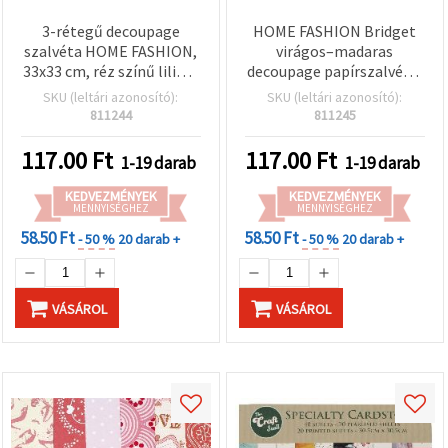
3-rétegű decoupage
HOME FASHION Bridget
szalvéta HOME FASHION,
virágos–madaras
33x33 cm, réz színű liliom
decoupage papírszalvéta,
– 1 db
33×33 cm, 3 rétegű,
SKU (leltári azonosító):
SKU (leltári azonosító):
többszínű, 1 db –
811244
811245
szalvétatechnikához,
scrapbookinghoz, mixed
117.00
Ft
117.00
Ft
1-19 darab
1-19 darab
media és DIY kreatív
hobbihoz
KEDVEZMÉNYEK
KEDVEZMÉNYEK
MENNYISÉGHEZ
MENNYISÉGHEZ
58.50 Ft
58.50 Ft
- 50 %
20 darab +
- 50 %
20 darab +
VÁSÁROL
VÁSÁROL