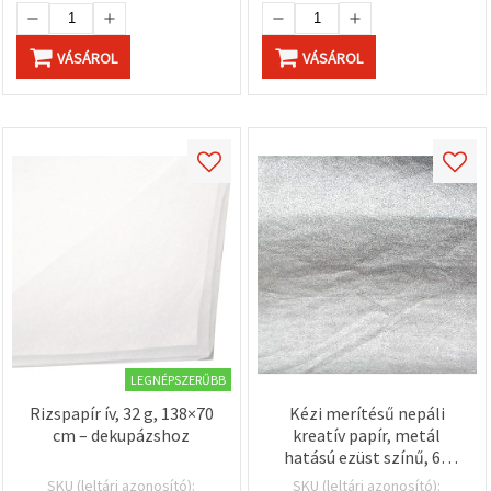
VÁSÁROL
VÁSÁROL
LEGNÉPSZERŰBB
Rizspapír ív, 32 g, 138×70
Kézi merítésű nepáli
cm – dekupázshoz
kreatív papír, metál
hatású ezüst színű, 60
g/m², 50 x 75 cm ív –
SKU (leltári azonosító):
SKU (leltári azonosító):