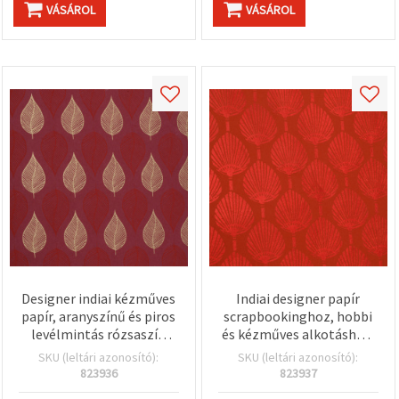
VÁSÁROL
VÁSÁROL
Designer indiai kézműves
Indiai designer papír
papír, aranyszínű és piros
scrapbookinghoz, hobbi
levélmintás rózsaszín
és kézműves alkotáshoz,
alapon, 120 g/m²,
piros mintás, 120 g/m²,
SKU (leltári azonosító):
SKU (leltári azonosító):
scrapbookinghoz,
56×76 cm, HP09
823936
823937
művészeti és kézműves