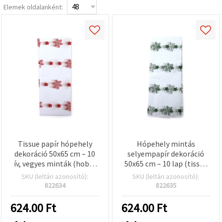
Elemek oldalanként:
Tissue papír hópehely
Hópehely mintás
dekoráció 50x65 cm – 10
selyempapír dekoráció
ív, vegyes minták (hobbi
50x65 cm – 10 lap (tissue
kreatív)
paper)
SKU (leltári azonosító):
SKU (leltári azonosító):
822634
822635
624.00
Ft
624.00
Ft