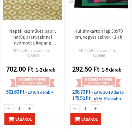
Nepáli kézműves papír,
Hullámkarton lap 50x70
natúr, aranyszínnel
cm, vegyes színek - 1 db
nyomott pitypang
mintával, 60 g, 50×76 cm –
SKU (leltári azonosító):
SKU (leltári azonosító):
1 ív
823923
822696
702.00
Ft
292.50
Ft
1-2 darab
1-9 darab
KEDVEZMÉNYEK
KEDVEZMÉNYEK
MENNYISÉGHEZ
MENNYISÉGHEZ
561.60 Ft
206.70 Ft
- 20 %
3 darab +
- 29 %
10-19 darab
175.50 Ft
- 40 %
20 darab +
VÁSÁROL
VÁSÁROL