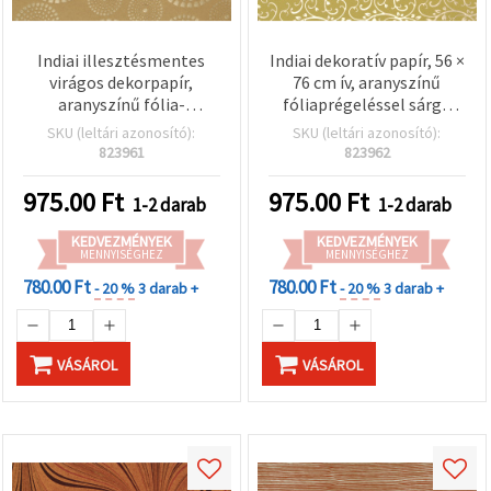
Indiai illesztésmentes
Indiai dekoratív papír, 56 ×
virágos dekorpapír,
76 cm ív, aranyszínű
aranyszínű fólia-
fóliaprégeléssel sárga
nyomattal, 120 g/m², 56 ×
alapon, barokk virágindás
SKU (leltári azonosító):
SKU (leltári azonosító):
76 cm – scrapbooking,
minta, 120 g/m² –
823961
823962
képeslapkészítés,
scrapbookhoz,
dekupázs és kreatív hobbi
képeslapkészítéshez, DIY
975.00
Ft
975.00
Ft
1-2 darab
1-2 darab
(HP33)
kreatív projektekhez és
ajándékcsomagoláshoz,
KEDVEZMÉNYEK
KEDVEZMÉNYEK
MENNYISÉGHEZ
MENNYISÉGHEZ
HP34
780.00 Ft
780.00 Ft
- 20 %
3 darab +
- 20 %
3 darab +
VÁSÁROL
VÁSÁROL