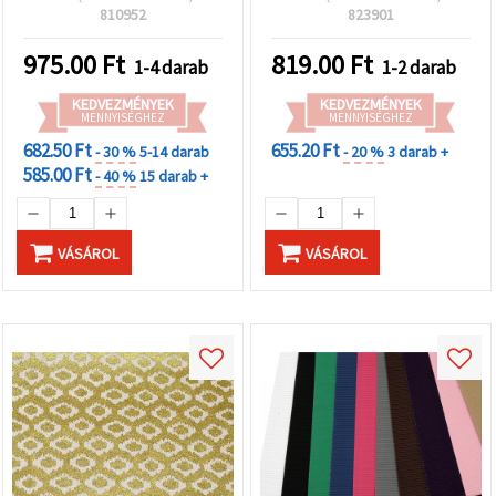
ideális scrapbookinghez,
810952
823901
origamihoz,
képeslapkészítéshez,
975.00
Ft
819.00
Ft
1-4 darab
1-2 darab
dekupázshoz,
ajándékcsomagoláshoz
KEDVEZMÉNYEK
KEDVEZMÉNYEK
MENNYISÉGHEZ
MENNYISÉGHEZ
682.50 Ft
655.20 Ft
- 30 %
5-14 darab
- 20 %
3 darab +
585.00 Ft
- 40 %
15 darab +
VÁSÁROL
VÁSÁROL