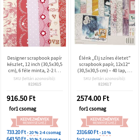
Designer scrapbook papír
Élénk „Élj színes életet”
készlet, 12 inch (30,5x30,5
scrapbook papír, 12x12“
cm), 6 féle minta, 2-2 lap
(30,5x30,5 cm) – 40 lap, 20
(vegyes)
egyedi, vegyes, többszínű
SKU (leltári azonosító):
SKU (leltári azonosító):
minták (nyomtatott és
823615
823617
gyöngyházfényű) –
tökéletes scrapbook
916.50
Ft
2574.00
Ft
albumokhoz,
képeslapokhoz és kreatív
for1 csomag
for1 csomag
DIY projektekhez
KEDVEZMÉNYEK
KEDVEZMÉNYEK
MENNYISÉGHEZ
MENNYISÉGHEZ
733.20 Ft
2316.60 Ft
- 20 %
2-4 csomag
- 10 %
643.50 Ft
- 30 %
5 csomag +
for2 csomag