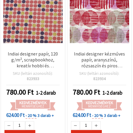
Indiai designer papír, 120
Indiai designer kézműves
g/m², scrapbookhoz,
papír, aranyszínű,
kreatív hobbi és
rózsaszín és piros
kézműves projektekhez,
körmintákkal, 120 g/m²,
SKU (leltári azonosító):
SKU (leltári azonosító):
56×76 cm, arany színű,
scrapbookinghoz és
823933
823934
rózsaszín és lila, HP05
kézműves projektekhez,
minta
56×76 cm, HP06
780.00
Ft
780.00
Ft
1-2 darab
1-2 darab
KEDVEZMÉNYEK
KEDVEZMÉNYEK
MENNYISÉGHEZ
MENNYISÉGHEZ
624.00 Ft
624.00 Ft
- 20 %
3 darab +
- 20 %
3 darab +