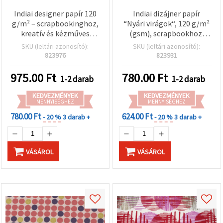
Indiai designer papír 120
Indiai dizájner papír
g/m² – scrapbookinghoz,
“Nyári virágok“, 120 g/m²
kreatív és kézműves
(gsm), scrapbookhoz,
projektekhez,
kézműves és kreatív
SKU (leltári azonosító):
SKU (leltári azonosító):
virágmintás, 56×76 cm,
hobbihoz, 56x76 cm,
823976
823931
HP45
HP03
975.00
Ft
780.00
Ft
1-2 darab
1-2 darab
KEDVEZMÉNYEK
KEDVEZMÉNYEK
MENNYISÉGHEZ
MENNYISÉGHEZ
780.00 Ft
624.00 Ft
- 20 %
3 darab +
- 20 %
3 darab +
VÁSÁROL
VÁSÁROL