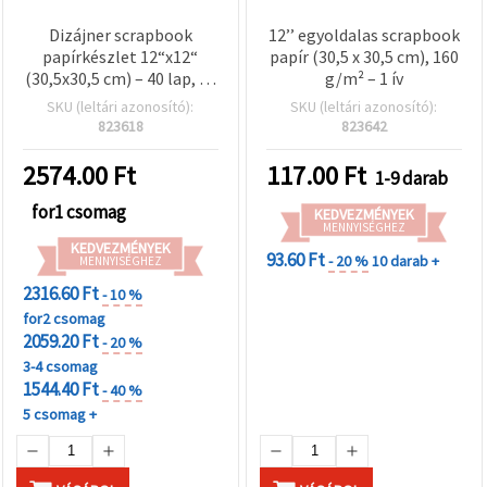
Dizájner scrapbook
12’’ egyoldalas scrapbook
papírkészlet 12“x12“
papír (30,5 x 30,5 cm), 160
(30,5x30,5 cm) – 40 lap, 20
g/m² – 1 ív
vegyes minta (sima és
SKU (leltári azonosító):
SKU (leltári azonosító):
gyöngyházfényű
823618
823642
csillogás) – fémes arany-
és ezüstszínű hatás –
2574.00
Ft
117.00
Ft
1-9 darab
scrapbookhoz,
kártyakészítéshez és DIY
for1 csomag
KEDVEZMÉNYEK
kézműves projektekhez
MENNYISÉGHEZ
KEDVEZMÉNYEK
93.60 Ft
- 20 %
10 darab +
MENNYISÉGHEZ
2316.60 Ft
- 10 %
for2 csomag
2059.20 Ft
- 20 %
3-4 csomag
1544.40 Ft
- 40 %
5 csomag +