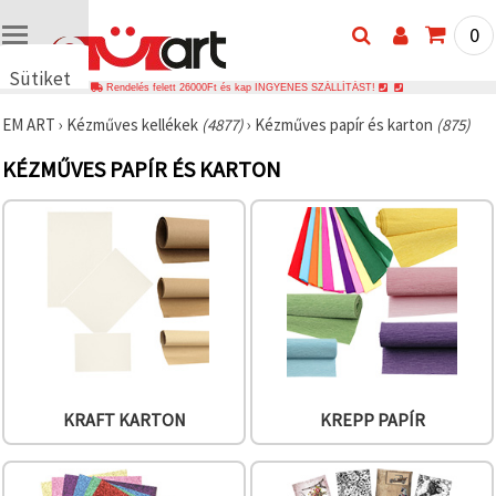
0
Sütiket
Rendelés felett 26000Ft és kap INGYENES SZÁLLÍTÁST!
használunk
EM ART
›
Kézműves kellékek
(4877)
›
Kézműves papír és karton
(875)
🍪 Cookie-
kat és
KÉZMŰVES PAPÍR ÉS KARTON
hasonló
technológiákat
használunk
annak
érdekében,
hogy
biztosítsuk
a weboldal
megfelelő
működését,
javítsuk az
Ön
felhasználói
élményét,
és az Ön
KRAFT KARTON
KREPP PAPÍR
hozzájárulásával
elemezzük
a
forgalmat,