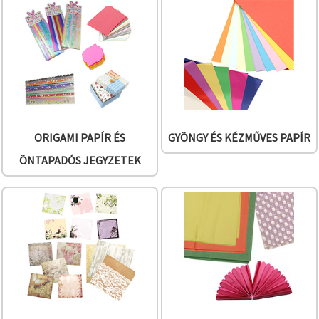
"Mentés"
gombra
kattintva.
Fogadja
el
mindet
Beállítások
ORIGAMI PAPÍR ÉS
GYÖNGY ÉS KÉZMŰVES PAPÍR
ÖNTAPADÓS JEGYZETEK