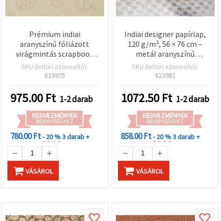
Prémium indiai
Indiai designer papírlap,
aranyszínű fóliázott
120 g/m², 56 × 76 cm –
virágmintás scrapbook
metál aranyszínű
papír, 120 g/m², 56×76
fóliadombornyomott
SKU (leltári azonosító):
SKU (leltári azonosító):
cm, pamut–selyem
minta – scrapbookinghez,
823975
823981
keverék lap,
képeslapkészítéshez és
illesztésmentes minta
DIY kézműves
975.00
Ft
1072.50
Ft
1-2 darab
1-2 darab
képeslapkészítéshez,
projektekhez – HP50
dekupázshoz és DIY
KEDVEZMÉNYEK
KEDVEZMÉNYEK
kreatív projektekhez,
MENNYISÉGHEZ
MENNYISÉGHEZ
aranysárga – HP44
780.00 Ft
858.00 Ft
- 20 %
3 darab +
- 20 %
3 darab +
VÁSÁROL
VÁSÁROL