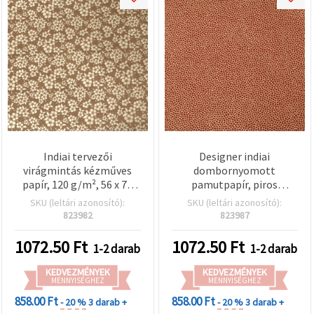
Indiai tervezői
Designer indiai
virágmintás kézműves
dombornyomott
papír, 120 g/m², 56 x 76
pamutpapír, piros
cm – barna ív aranyszínű
“Cotton Skin“ textúra,
SKU (leltári azonosító):
SKU (leltári azonosító):
fóliaprégelt mintával,
120 g/m², 56×76 cm ív —
823982
823987
scrapbookinghoz,
scrapbookinghez,
képeslapkészítéshez,
kártyakészítéshez,
1072.50
Ft
1072.50
Ft
1-2 darab
1-2 darab
dekupázshoz, DIY-hoz és
meghívókhoz és DIY
ajándékcsomagoláshoz –
hobbi kézműves
KEDVEZMÉNYEK
KEDVEZMÉNYEK
MENNYISÉGHEZ
HP51
projektekhez — HP56
MENNYISÉGHEZ
858.00 Ft
858.00 Ft
- 20 %
3 darab +
- 20 %
3 darab +