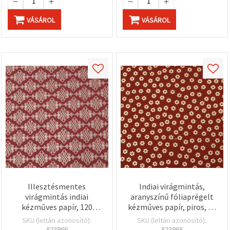
VÁSÁROL
VÁSÁROL
Illesztésmentes
Indiai virágmintás,
virágmintás indiai
aranyszínű fóliaprégelt
kézműves papír, 120
kézműves papír, piros, 56
g/m², 56 x 76 cm,
x 76 cm, 120 g/m² –
SKU (leltári azonosító):
SKU (leltári azonosító):
sötétrózsaszín, metál
Prémium scrapbookhoz,
823966
823968