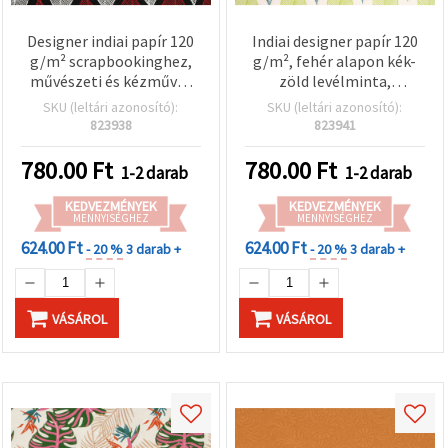
Designer indiai papír 120
Indiai designer papír 120
g/m² scrapbookinghez,
g/m², fehér alapon kék-
művészeti és kézműves
zöld levélminta,
alkotáshoz, 56×76 cm –
scrapbookinghoz,
SKU (leltári azonosító):
SKU (leltári azonosító):
fehér és piros levelek
művészeti és kreatív
823938
823941
fekete alapon, HP10
hobbihoz, 56×76 cm,
HP13
780.00
Ft
780.00
Ft
1-2 darab
1-2 darab
KEDVEZMÉNYEK
KEDVEZMÉNYEK
MENNYISÉGHEZ
MENNYISÉGHEZ
624.00 Ft
624.00 Ft
- 20 %
3 darab +
- 20 %
3 darab +
VÁSÁROL
VÁSÁROL