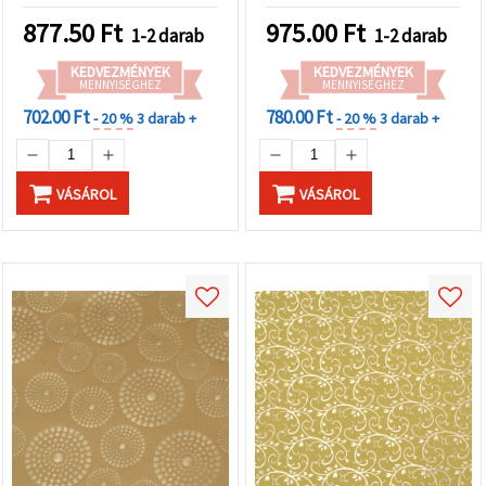
művészeti és kézműves
képeslapkészítés és
projektekhez, HP16
művészeti projektekhez –
877.50
Ft
975.00
Ft
1-2 darab
1-2 darab
HP31
KEDVEZMÉNYEK
KEDVEZMÉNYEK
MENNYISÉGHEZ
MENNYISÉGHEZ
702.00 Ft
780.00 Ft
- 20 %
3 darab +
- 20 %
3 darab +
VÁSÁROL
VÁSÁROL