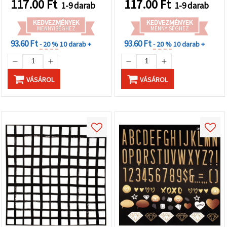
117.00
Ft
117.00
Ft
1-9 darab
1-9 darab
KEDVEZMÉNYEK
KEDVEZMÉNYEK
MENNYISÉGHEZ
MENNYISÉGHEZ
93.60 Ft
93.60 Ft
- 20 %
10 darab +
- 20 %
10 darab +
VÁSÁROL
VÁSÁROL