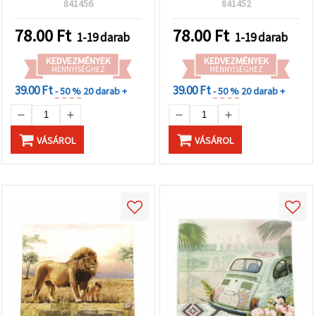
841456
841452
78.00
Ft
78.00
Ft
1-19 darab
1-19 darab
KEDVEZMÉNYEK
KEDVEZMÉNYEK
MENNYISÉGHEZ
MENNYISÉGHEZ
39.00 Ft
39.00 Ft
- 50 %
20 darab +
- 50 %
20 darab +
VÁSÁROL
VÁSÁROL