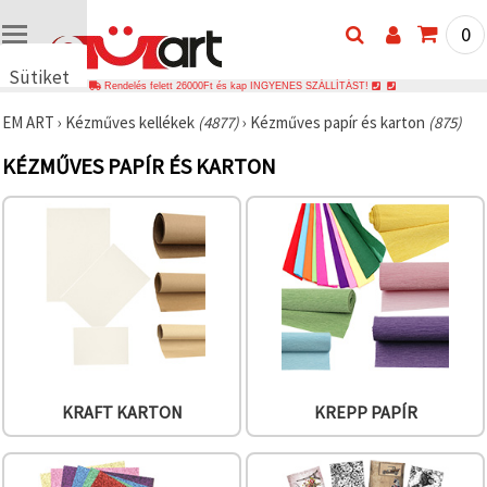
0
Sütiket
Rendelés felett 26000Ft és kap INGYENES SZÁLLÍTÁST!
használunk
EM ART
›
Kézműves kellékek
(4877)
›
Kézműves papír és karton
(875)
🍪 Cookie-
kat és
KÉZMŰVES PAPÍR ÉS KARTON
hasonló
technológiákat
használunk
annak
érdekében,
hogy
biztosítsuk
a weboldal
megfelelő
működését,
javítsuk az
Ön
felhasználói
élményét,
és az Ön
KRAFT KARTON
KREPP PAPÍR
hozzájárulásával
elemezzük
a
forgalmat,