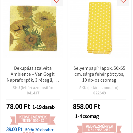
Dekupázs szalvéta
Selyempapír lapok, 50x65
Ambiente – Van Gogh:
cm, sárga fehér pöttyös,
Napraforgók, 3 rétegű, 33
10 db-os csomag
x 33 cm – 1 db
SKU (leltári azonosító):
SKU (leltári azonosító):
841437
822649
78.00
Ft
858.00
Ft
1-19 darab
1-4 csomag
KEDVEZMÉNYEK
MENNYISÉGHEZ
KEDVEZMÉNYEK
39.00 Ft
- 50 %
20 darab +
MENNYISÉGHEZ