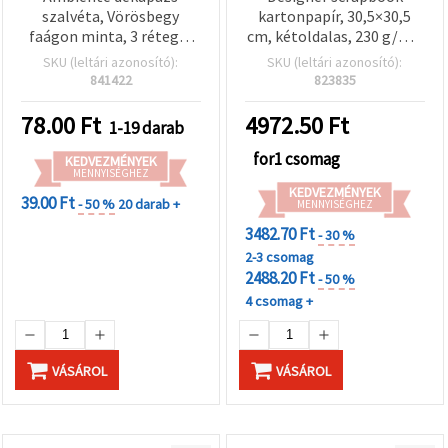
szalvéta, Vörösbegy
kartonpapír, 30,5×30,5
faágon minta, 3 rétegű,
cm, kétoldalas, 230 g/m²,
33x33 cm – 1 db
24-féle vegyes minta
SKU (leltári azonosító):
SKU (leltári azonosító):
841422
823835
78.00
Ft
4972.50
Ft
1-19 darab
for1 csomag
KEDVEZMÉNYEK
MENNYISÉGHEZ
KEDVEZMÉNYEK
39.00 Ft
- 50 %
20 darab +
MENNYISÉGHEZ
3482.70 Ft
- 30 %
2-3 csomag
2488.20 Ft
- 50 %
4 csomag +
VÁSÁROL
VÁSÁROL