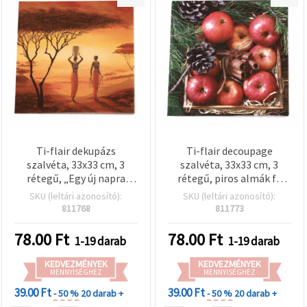
Ti-flair dekupázs
Ti-flair decoupage
szalvéta, 33x33 cm, 3
szalvéta, 33x33 cm, 3
rétegű, „Egy új napra
rétegű, piros almák fa
készülve” minta – 1 db
dobozban - 1 db
SKU (leltári azonosító):
SKU (leltári azonosító):
811768
811773
78.00
Ft
78.00
Ft
1-19 darab
1-19 darab
KEDVEZMÉNYEK
KEDVEZMÉNYEK
MENNYISÉGHEZ
MENNYISÉGHEZ
39.00 Ft
39.00 Ft
- 50 %
20 darab +
- 50 %
20 darab +