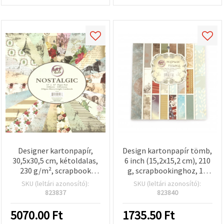
Designer kartonpapír,
Design kartonpapír tömb,
30,5x30,5 cm, kétoldalas,
6 inch (15,2x15,2 cm), 210
230 g/m², scrapbook
g, scrapbookinghoz, 18
papírkészlet, 24-féle
elegáns minta – 36 lap
SKU (leltári azonosító):
SKU (leltári azonosító):
vegyes minta – 24 lap
823837
823840
5070.00
Ft
1735.50
Ft