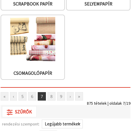
SCRAPBOOK PAPÍR
SELYEMPAPÍR
CSOMAGOLÓPAPÍR
«
‹
5
6
7
8
9
›
»
875 tételek | oldalak 7/19
SZŰRŐK
rendezési szempont: