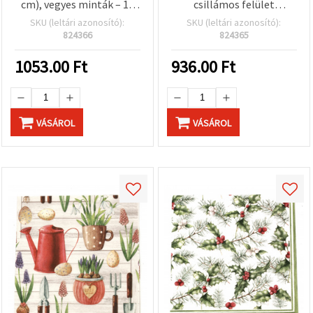
cm), vegyes minták – 10
csillámos felület
lap
holografikus
SKU (leltári azonosító):
SKU (leltári azonosító):
motívumokkal – 10 lap
824366
824365
1053.00
Ft
936.00
Ft
VÁSÁROL
VÁSÁROL