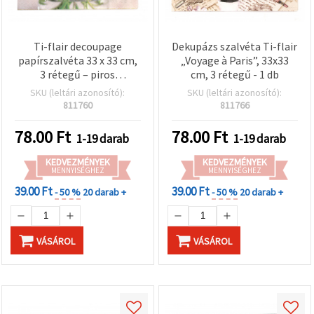
Ti-flair decoupage
Dekupázs szalvéta Ti-flair
papírszalvéta 33 x 33 cm,
„Voyage à Paris”, 33x33
3 rétegű – piros
cm, 3 rétegű - 1 db
virágcsokor minta, 1 db
SKU (leltári azonosító):
SKU (leltári azonosító):
(egylapos),
811760
811766
szalvétatechnika,
kézműves és DIY
78.00
Ft
78.00
Ft
1-19 darab
1-19 darab
KEDVEZMÉNYEK
KEDVEZMÉNYEK
MENNYISÉGHEZ
MENNYISÉGHEZ
39.00 Ft
39.00 Ft
- 50 %
20 darab +
- 50 %
20 darab +
VÁSÁROL
VÁSÁROL