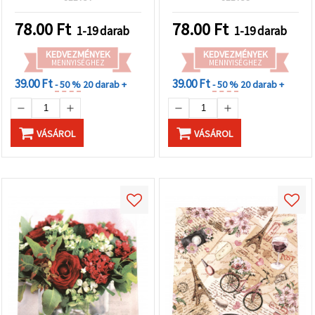
db
78.00
Ft
78.00
Ft
1-19 darab
1-19 darab
KEDVEZMÉNYEK
KEDVEZMÉNYEK
MENNYISÉGHEZ
MENNYISÉGHEZ
39.00 Ft
39.00 Ft
- 50 %
20 darab +
- 50 %
20 darab +
VÁSÁROL
VÁSÁROL