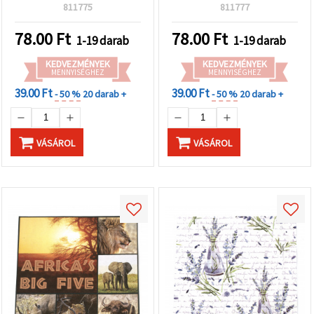
db
811775
811777
78.00
Ft
78.00
Ft
1-19 darab
1-19 darab
KEDVEZMÉNYEK
KEDVEZMÉNYEK
MENNYISÉGHEZ
MENNYISÉGHEZ
39.00 Ft
39.00 Ft
- 50 %
20 darab +
- 50 %
20 darab +
VÁSÁROL
VÁSÁROL