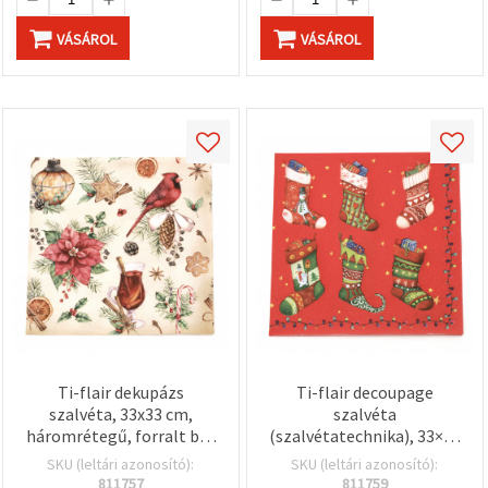
VÁSÁROL
VÁSÁROL
Ti-flair dekupázs
Ti-flair decoupage
szalvéta, 33x33 cm,
szalvéta
háromrétegű, forralt bor
(szalvétatechnika), 33×33
és mézeskalács minta - 1
cm, 3 rétegű, színes
SKU (leltári azonosító):
SKU (leltári azonosító):
db
karácsonyi harisnyák – 1
811757
811759