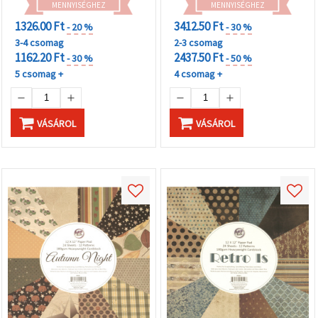
MENNYISÉGHEZ
MENNYISÉGHEZ
1326.00 Ft
3412.50 Ft
- 20 %
- 30 %
3-4 csomag
2-3 csomag
1162.20 Ft
2437.50 Ft
- 30 %
- 50 %
5 csomag +
4 csomag +
VÁSÁROL
VÁSÁROL