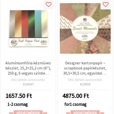
Alumíniumfólia kézműves
Designer kartonpapír –
készlet, 15,2×15,2 cm (6”),
scrapbook papírkészlet,
250 g, 6 vegyes színben,
30,5×30,5 cm, egyoldalas,
18 ív
180 g/m², 12 vegyes
SKU (leltári azonosító):
SKU (leltári azonosító):
minta, 24 lap
823847
823855
1657.50
Ft
4875.00
Ft
1-2 csomag
for1 csomag
KEDVEZMÉNYEK
KEDVEZMÉNYEK