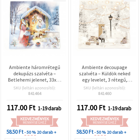
Ambiente háromrétegű
Ambiente decoupage
dekupázs szalvéta –
szalvéta – Küldök neked
Betlehemi jelenet, 33x33
egy levelet, 3 rétegű,
cm, 1 db
33x33 cm, 1 db
SKU (leltári azonosító):
SKU (leltári azonosító):
841464
841460
117.00
Ft
117.00
Ft
1-19 darab
1-19 darab
KEDVEZMÉNYEK
KEDVEZMÉNYEK
MENNYISÉGHEZ
MENNYISÉGHEZ
58.50 Ft
58.50 Ft
- 50 %
20 darab +
- 50 %
20 darab +