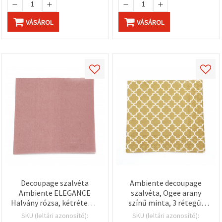
VÁSÁROL
VÁSÁROL
Decoupage szalvéta
Ambiente decoupage
Ambiente ELEGANCE
szalvéta, Ogee arany
Halvány rózsa, kétrétegű,
színű minta, 3 rétegű,
33x33 cm – 1 db
33x33 cm – 1 db
SKU (leltári azonosító):
SKU (leltári azonosító):