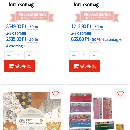
for1 csomag
for1 csomag
KEDVEZMÉNYEK
KEDVEZMÉNYEK
MENNYISÉGHEZ
MENNYISÉGHEZ
3549.00 Ft
1212.90 Ft
- 30 %
- 30 %
2-3 csomag
2-3 csomag
2535.00 Ft
865.80 Ft
- 50 %
- 50 %
4 csomag +
4 csomag +
VÁSÁROL
VÁSÁROL