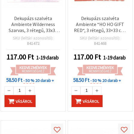
Dekupázs szalvéta
Dekupázs szalvéta
Ambiente Wilderness
Ambiente “HO HO GIFT
Szarvas, 3 rétegű, 33x33
RED“, 3 rétegű, 33×33 cm,
cm, 1 db
1 db
SKU (leltári azonosító):
SKU (leltári azonosító):
841472
841468
117.00
Ft
117.00
Ft
1-19 darab
1-19 darab
KEDVEZMÉNYEK
KEDVEZMÉNYEK
MENNYISÉGHEZ
MENNYISÉGHEZ
58.50 Ft
58.50 Ft
- 50 %
20 darab +
- 50 %
20 darab +
VÁSÁROL
VÁSÁROL