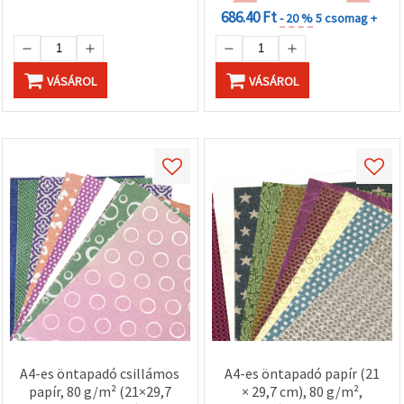
686.40 Ft
- 20 %
5 csomag +
VÁSÁROL
VÁSÁROL
A4-es öntapadó csillámos
A4-es öntapadó papír (21
papír, 80 g/m² (21×29,7
× 29,7 cm), 80 g/m²,