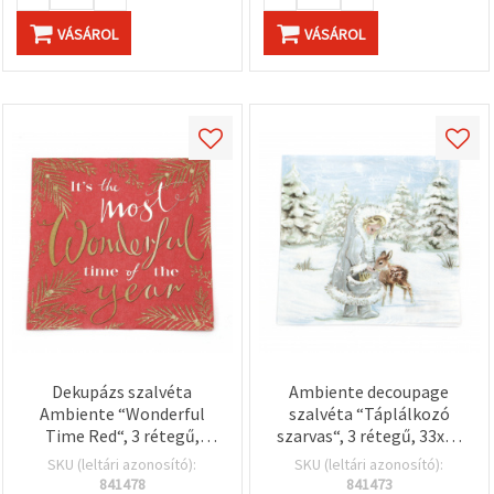
VÁSÁROL
VÁSÁROL
Dekupázs szalvéta
Ambiente decoupage
Ambiente “Wonderful
szalvéta “Táplálkozó
Time Red“, 3 rétegű,
szarvas“, 3 rétegű, 33x33
33x33 cm – 1 db
cm - 1 db
SKU (leltári azonosító):
SKU (leltári azonosító):
841478
841473