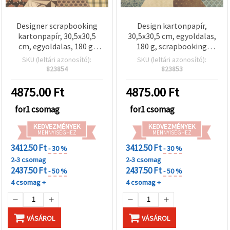
Designer scrapbooking
Design kartonpapír,
kartonpapír, 30,5x30,5
30,5x30,5 cm, egyoldalas,
cm, egyoldalas, 180 g,
180 g, scrapbooking
vegyes, 12 féle minta – 24
papírkészlet, 12 vegyes
SKU (leltári azonosító):
SKU (leltári azonosító):
lap
minta, 24 lap
823854
823853
4875.00
Ft
4875.00
Ft
for1 csomag
for1 csomag
KEDVEZMÉNYEK
KEDVEZMÉNYEK
MENNYISÉGHEZ
MENNYISÉGHEZ
3412.50 Ft
3412.50 Ft
- 30 %
- 30 %
2-3 csomag
2-3 csomag
2437.50 Ft
2437.50 Ft
- 50 %
- 50 %
4 csomag +
4 csomag +
VÁSÁROL
VÁSÁROL