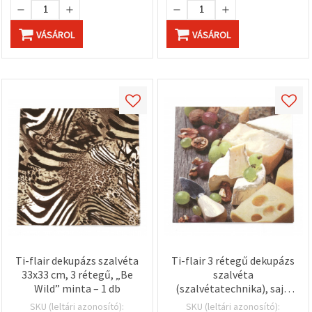
VÁSÁROL
VÁSÁROL
Ti-flair dekupázs szalvéta
Ti-flair 3 rétegű dekupázs
33x33 cm, 3 rétegű, „Be
szalvéta
Wild” minta – 1 db
(szalvétatechnika), sajt,
szőlő és dió, 33x33 cm, 1
SKU (leltári azonosító):
SKU (leltári azonosító):