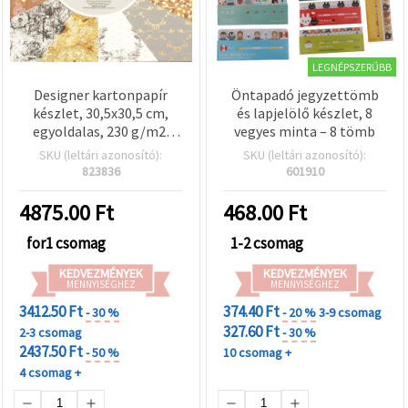
LEGNÉPSZERŰBB
Designer kartonpapír
Öntapadó jegyzettömb
készlet, 30,5x30,5 cm,
és lapjelölő készlet, 8
egyoldalas, 230 g/m2,
vegyes minta – 8 tömb
scrapbooking papír, 12
SKU (leltári azonosító):
SKU (leltári azonosító):
féle minta (6
823836
601910
fóliaprégelt), vegyes, 24
lap
4875.00
Ft
468.00
Ft
for1 csomag
1-2 csomag
KEDVEZMÉNYEK
KEDVEZMÉNYEK
MENNYISÉGHEZ
MENNYISÉGHEZ
3412.50 Ft
374.40 Ft
- 30 %
- 20 %
3-9 csomag
327.60 Ft
2-3 csomag
- 30 %
2437.50 Ft
- 50 %
10 csomag +
4 csomag +