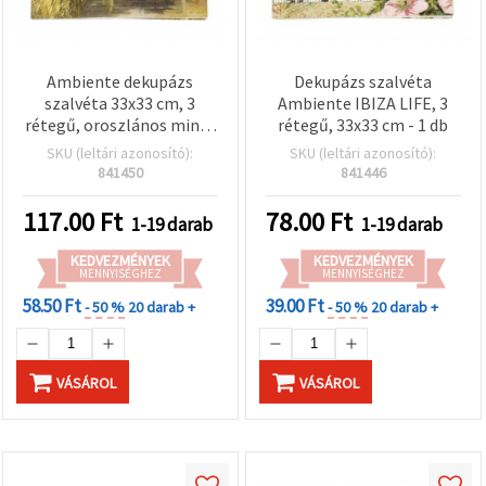
Ambiente dekupázs
Dekupázs szalvéta
szalvéta 33x33 cm, 3
Ambiente IBIZA LIFE, 3
rétegű, oroszlános minta
rétegű, 33x33 cm - 1 db
– 1 db
SKU (leltári azonosító):
SKU (leltári azonosító):
841450
841446
117.00
Ft
78.00
Ft
1-19 darab
1-19 darab
KEDVEZMÉNYEK
KEDVEZMÉNYEK
MENNYISÉGHEZ
MENNYISÉGHEZ
58.50 Ft
39.00 Ft
- 50 %
20 darab +
- 50 %
20 darab +
VÁSÁROL
VÁSÁROL