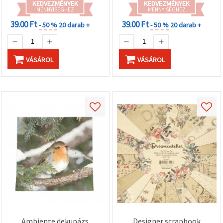
KEDVEZMÉNYEK
KEDVEZMÉNYEK
MENNYISÉGHEZ
MENNYISÉGHEZ
39.00 Ft
39.00 Ft
- 50 %
20 darab +
- 50 %
20 darab +
VÁSÁROL
VÁSÁROL
Ambiente dekupázs
Designer scrapbook