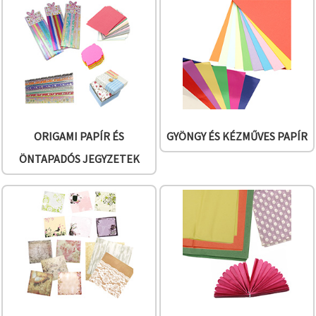
"Mentés"
gombra
kattintva.
Fogadja
el
mindet
Beállítások
ORIGAMI PAPÍR ÉS
GYÖNGY ÉS KÉZMŰVES PAPÍR
ÖNTAPADÓS JEGYZETEK