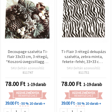
Decoupage szalvéta Ti-
Ti-Flair 3 rétegű dekupázs
flair 33x33 cm, 3 rétegű,
szalvéta, zebra minta,
“Koszorú üvegcsillaggal“
fekete–fehér, 33×33 cm –
- 1 db
1 db
SKU (leltári azonosító):
SKU (leltári azonosító):
811747
811752
78.00
Ft
78.00
Ft
1-19 darab
1-19 darab
KEDVEZMÉNYEK
KEDVEZMÉNYEK
MENNYISÉGHEZ
MENNYISÉGHEZ
39.00 Ft
39.00 Ft
- 50 %
20 darab +
- 50 %
20 darab +