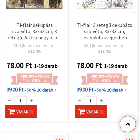
Ti-flair dekupázs
Ti-flair 3 rétegű dekupázs
szalvéta, 33x33 cm, 3
szalvéta, 33x33 cm,
rétegű, Afrika nagy ötöse
Levendula üvegekben,
témájú – 1 db
fehér - 1 db
SKU (leltári azonosító):
SKU (leltári azonosító):
811780
811781
78.00
Ft
78.00
Ft
1-19 darab
1-19 darab
KEDVEZMÉNYEK
KEDVEZMÉNYEK
MENNYISÉGHEZ
MENNYISÉGHEZ
39.00 Ft
39.00 Ft
- 50 %
20 darab +
- 50 %
20 darab +
VÁSÁROL
VÁSÁROL