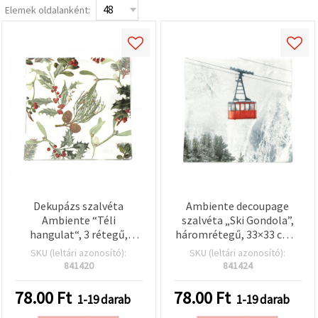
Elemek oldalanként:
Dekupázs szalvéta
Ambiente decoupage
Ambiente “Téli
szalvéta „Ski Gondola”,
hangulat“, 3 rétegű,
háromrétegű, 33×33 cm –
33x33 cm - 1 db
1 db
SKU (leltári azonosító):
SKU (leltári azonosító):
841420
841424
78.00
Ft
78.00
Ft
1-19 darab
1-19 darab