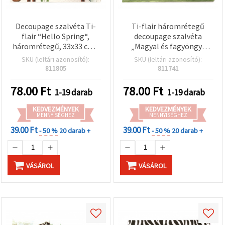
Decoupage szalvéta Ti-
Ti-flair háromrétegű
flair “Hello Spring“,
decoupage szalvéta
háromrétegű, 33x33 cm -
„Magyal és fagyöngy”
1 db
33×33 cm – 1 db
SKU (leltári azonosító):
SKU (leltári azonosító):
811805
811741
78.00
Ft
78.00
Ft
1-19 darab
1-19 darab
KEDVEZMÉNYEK
KEDVEZMÉNYEK
MENNYISÉGHEZ
MENNYISÉGHEZ
39.00 Ft
39.00 Ft
- 50 %
20 darab +
- 50 %
20 darab +
VÁSÁROL
VÁSÁROL