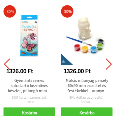
-30%
-30%
ÚJ
1326.00 Ft
1326.00 Ft
Gyémántszemes
Mókás műanyag persely
kulcstartó kézműves
60x90 mm ecsettel és
készlet, pillangó minta,
festékekkel – aranyos
8x7 cm
pingvin mintával
SKU (leltári azonosító):
SKU (leltári azonosító):
gyerekeknek, kreatív
852032
852445
hobbi kellék
Kosárba
Kosárba