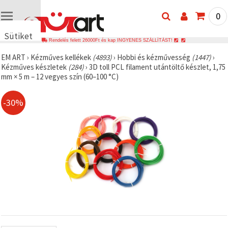
0
Sütiket
Rendelés felett 26000Ft és kap INGYENES SZÁLLÍTÁST!
használunk
EM ART
›
Kézműves kellékek
(4893)
›
Hobbi és kézművesség
(1447)
›
🍪 Cookie-
Kézműves készletek
(284)
›
3D toll PCL filament utántöltő készlet, 1,75
kat és
mm × 5 m – 12 vegyes szín (60–100 °C)
hasonló
technológiákat
használunk
-30%
annak
érdekében,
hogy
biztosítsuk
a weboldal
megfelelő
működését,
javítsuk az
Ön
felhasználói
élményét,
és az Ön
hozzájárulásával
elemezzük
a
forgalmat,