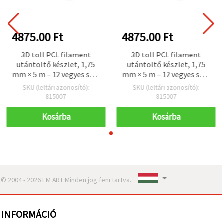
4875.00 Ft
4875.00 Ft
3D toll PCL filament
3D toll PCL filament
utántöltő készlet, 1,75
utántöltő készlet, 1,75
mm × 5 m – 12 vegyes szín
mm × 5 m – 12 vegyes szín
(60–100 °C)
(60–100 °C)
SKU (leltári azonosító):
SKU (leltári azonosító):
815007
815007
Kosárba
Kosárba
© 2004 - 2026 EM ART Minden jog fenntartva..
INFORMÁCIÓ