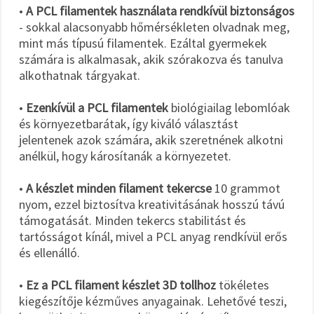
•
A PCL filamentek használata rendkívül biztonságos
- sokkal alacsonyabb hőmérsékleten olvadnak meg,
mint más típusú filamentek. Ezáltal gyermekek
számára is alkalmasak, akik szórakozva és tanulva
alkothatnak tárgyakat.
•
Ezenkívül a PCL filamentek
biológiailag lebomlóak
és környezetbarátak, így kiváló választást
jelentenek azok számára, akik szeretnének alkotni
anélkül, hogy károsítanák a környezetet.
•
A készlet minden filament tekercse
10 grammot
nyom, ezzel biztosítva kreativitásának hosszú távú
támogatását. Minden tekercs stabilitást és
tartósságot kínál, mivel a PCL anyag rendkívül erős
és ellenálló.
•
Ez a PCL filament készlet 3D tollhoz
tökéletes
kiegészítője kézműves anyagainak. Lehetővé teszi,