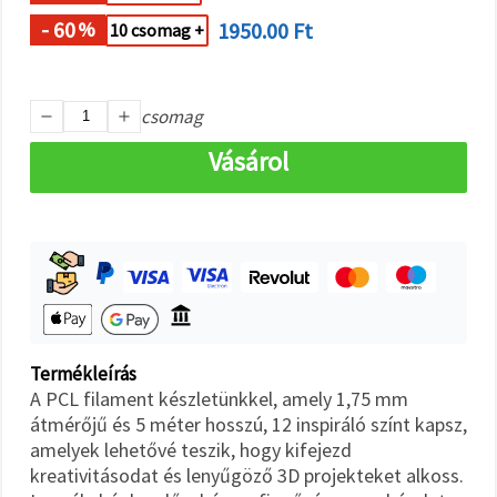
"Mentés"
gombra
- 60
1950.00 Ft
%
10 csomag +
kattintva.
Fogadja
csomag
el
mindet
Vásárol
Beállítások
Termékleírás
A PCL filament készletünkkel, amely 1,75 mm
átmérőjű és 5 méter hosszú, 12 inspiráló színt kapsz,
amelyek lehetővé teszik, hogy kifejezd
kreativitásodat és lenyűgöző 3D projekteket alkoss.