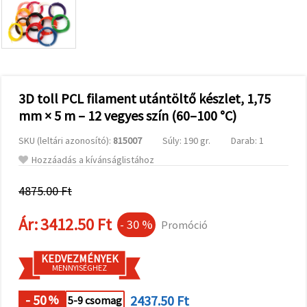
valamint
relevánsabb
tartalmat
és
hirdetéseket
jelenítsünk
meg,
beleértve
analitikai és
3D toll PCL filament utántöltő készlet, 1,75
marketingpartnereink
mm × 5 m – 12 vegyes szín (60–100 °C)
segítségével
is.
SKU (leltári azonosító):
815007
Súly: 190 gr.
Darab: 1
Az "Összes
elfogadása"
Hozzáadás a kívánságlistához
gombra
kattintva
elfogadhatja
4875.00 Ft
az összes
sütit, vagy
Ár:
3412.50 Ft
a
- 30 %
Promóció
Beállításokban
megadhatja
preferenciáit
KEDVEZMÉNYEK
az adott
MENNYISÉGHEZ
típusú sütik
kiválasztásával
és a
- 50
2437.50 Ft
%
5-9 csomag