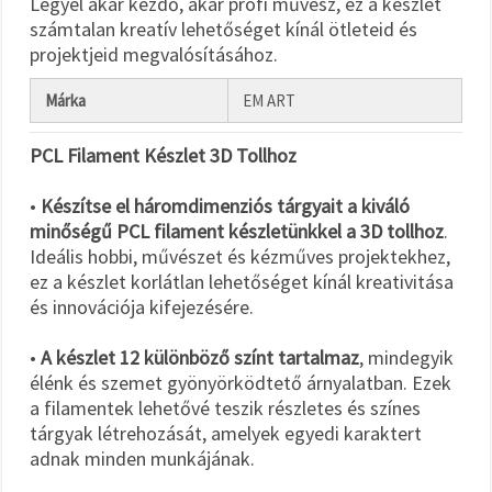
Legyél akár kezdő, akár profi művész, ez a készlet
számtalan kreatív lehetőséget kínál ötleteid és
projektjeid megvalósításához.
Márka
EM ART
PCL Filament Készlet 3D Tollhoz
•
Készítse el háromdimenziós tárgyait a kiváló
minőségű PCL filament készletünkkel a 3D tollhoz
.
Ideális hobbi, művészet és kézműves projektekhez,
ez a készlet korlátlan lehetőséget kínál kreativitása
és innovációja kifejezésére.
•
A készlet 12 különböző színt tartalmaz
, mindegyik
élénk és szemet gyönyörködtető árnyalatban. Ezek
a filamentek lehetővé teszik részletes és színes
tárgyak létrehozását, amelyek egyedi karaktert
adnak minden munkájának.