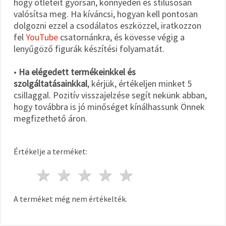
hogy ötleteit gyorsan, könnyedén és stílusosan
valósítsa meg. Ha kíváncsi, hogyan kell pontosan
dolgozni ezzel a csodálatos eszközzel, iratkozzon
fel
YouTube
csatornánkra, és kövesse végig a
lenyűgöző figurák készítési folyamatát.
•
Ha elégedett termékeinkkel és
szolgáltatásainkkal
, kérjük, értékeljen minket 5
csillaggal. Pozitív visszajelzése segít nekünk abban,
hogy továbbra is jó minőséget kínálhassunk Önnek
megfizethető áron.
Értékelje a terméket:
1 csillag
2 csillagok
3 csillagok
4 csillagok
5 csillagok
A terméket még nem értékelték.