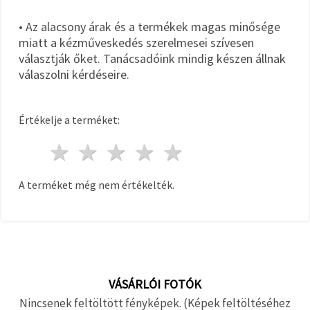
• Az alacsony árak és a termékek magas minősége
miatt a kézműveskedés szerelmesei szívesen
választják őket. Tanácsadóink mindig készen állnak
válaszolni kérdéseire.
Értékelje a terméket:
1 csillag
2 csillagok
3 csillagok
4 csillagok
5 csillagok
A terméket még nem értékelték.
VÁSÁRLÓI FOTÓK
Nincsenek feltöltött fényképek. (Képek feltöltéséhez