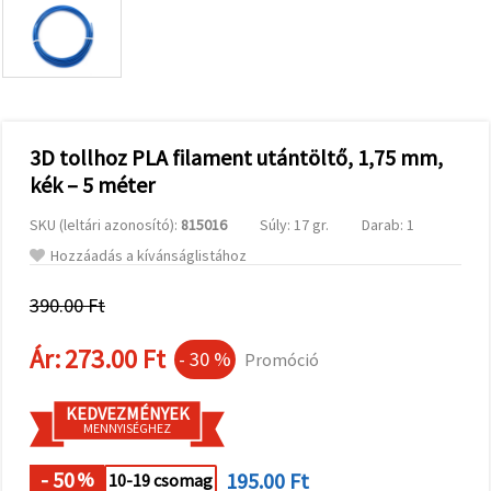
valamint
relevánsabb
tartalmat
és
hirdetéseket
jelenítsünk
meg,
beleértve
analitikai és
3D tollhoz PLA filament utántöltő, 1,75 mm,
marketingpartnereink
kék – 5 méter
segítségével
is.
SKU (leltári azonosító):
815016
Súly: 17 gr.
Darab: 1
Az "Összes
elfogadása"
Hozzáadás a kívánságlistához
gombra
kattintva
elfogadhatja
390.00 Ft
az összes
sütit, vagy
Ár:
273.00 Ft
a
- 30 %
Promóció
Beállításokban
megadhatja
preferenciáit
KEDVEZMÉNYEK
az adott
MENNYISÉGHEZ
típusú sütik
kiválasztásával
és a
- 50
195.00 Ft
%
10-19 csomag