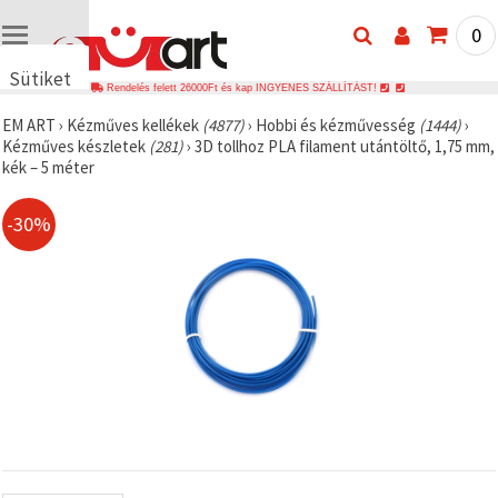
0
Sütiket
Rendelés felett 26000Ft és kap INGYENES SZÁLLÍTÁST!
használunk
EM ART
›
Kézműves kellékek
(4877)
›
Hobbi és kézművesség
(1444)
›
🍪 Cookie-
Kézműves készletek
(281)
›
3D tollhoz PLA filament utántöltő, 1,75 mm,
kat és
kék – 5 méter
hasonló
technológiákat
használunk
-30%
annak
érdekében,
hogy
biztosítsuk
a weboldal
megfelelő
működését,
javítsuk az
Ön
felhasználói
élményét,
és az Ön
hozzájárulásával
elemezzük
a
forgalmat,