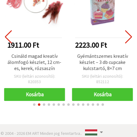
1911.00 Ft
2223.00 Ft
Csináld magad kreatív
Gyémántszemes kreatív
álomfogó készlet, 12 cm-
készlet – 3 db cupcake
es, kerek, rózsaszín
kulcstartó, 8×7 cm
SKU (leltári azonosító):
SKU (leltári azonosító):
820353
852112
Kosárba
Kosárba
© 2004 - 2026 EM ART Minden jog fenntartva..