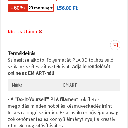
"Mentés"
gombra
- 60
156.00 Ft
%
20 csomag +
kattintva.
Fogadja
el
Nincs raktáron:
mindet
Beállítások
Termékleírás
Színesítse alkotói folyamatát PLA 3D tollhoz való
szálaink széles választékával!
Adja le rendelését
online az EM ART-nál!
Márka
EM ART
•
A "Do-It-Yourself" PLA filament
tökéletes
megoldás minden hobbi és kézműveskedés iránt
lelkes rajongó számára. Ez a kiváló minőségű anyag
zökkenőmentes és könnyű élményt nyújt a kreatív
ötletek megvalósításához.