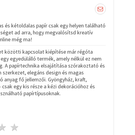
as és kétoldalas papír csak egy helyen található
éget ad arra, hogy megvalósítsd kreatív
 online még ma!
t közötti kapcsolat kiépítése már régóta
egy egyedülálló termék, amely nélkül ez nem
. A papírtechnika elsajátítása szórakoztató és
om szerkezet, elegáns design és magas
 anyag fő jellemzői. Gyöngyház, kraft,
- csak egy kis része a kézi dekorációhoz és
asználható papírtípusoknak.
ag
sillagok
3 csillagok
4 csillagok
5 csillagok