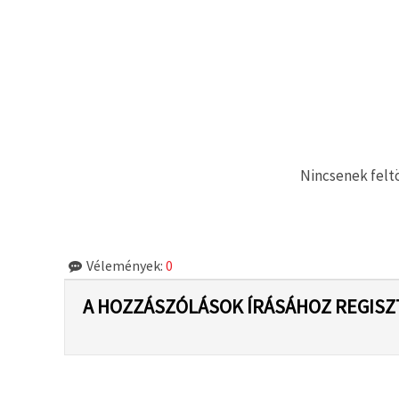
"Mentés"
gombra
kattintva.
Fogadja
el
mindet
Beállítások
Nincsenek feltö
Vélemények:
0
A HOZZÁSZÓLÁSOK ÍRÁSÁHOZ REGISZ