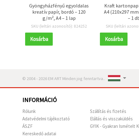
cióhoz,
Gyöngyházfényű egyoldalas
Kraft kartonpap
űves
kreatív papír, bordó – 120
A4 (210x297 mm)
shoz,
g/m², A4 – 1 lap
– 1 d
hoz, 6
 408111
SKU (leltári azonosító): 824252
SKU (leltári azono
2 m
Kosárba
Kosárba
© 2004 - 2026 EM ART Minden jog fenntartva..
INFORMÁCIÓ
Rólunk
Szállítás és fizetés
Adatvédelmi tájékoztató
Elállás és visszaküldés
ÁSZF
GYIK - Gyakran Ismételt 
Kereskedő adatai