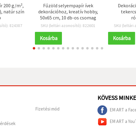
ír 200 g/m²,
Fűzöld selyempapír ívek
Dekoráci
, natúr szín
dekorációhoz, kreatív hobby,
tekercs
b
50x65 cm, 10 db-os csomag
ró
sító): 824387
SKU (leltári azonosító): 822601
SKU (leltári
Kosárba
Kosárba
KÖVESS MINK
Fizetési mód
EM ART a Fac
EM ART a You
Kérdések