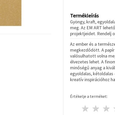
Termékleírás
Gyöngy, kraft, egyoldal
meg. Az EM ART lehetős
projektjeidet. Rendelj
Az ember és a természe
megkezdődött. A papír 
valósulhatott volna meg
élvezetes lehet. A fin
minőségű anyag a kiváló
egyoldalas, kétoldalas 
kreatív inspirációhoz h
Értékelje a terméket:
1 csill
2 c