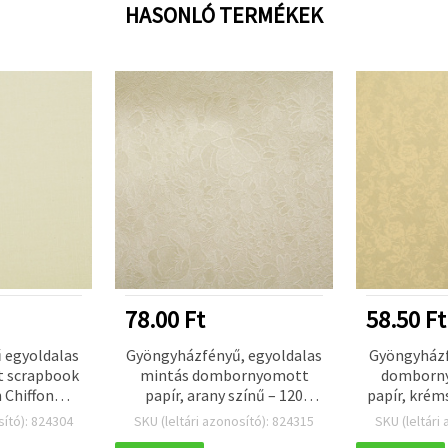
HASONLÓ TERMÉKEK
78.00 Ft
58.50 Ft
 egyoldalas
Gyöngyházfényű, egyoldalas
Gyöngyházf
 scrapbook
mintás dombornyomott
domborn
 Chiffon
papír, arany színű – 120
papír, krém
sárga) – 120
g/m², A4 – 1 lap
A4
sító): 824304
SKU (leltári azonosító): 824315
SKU (leltári
 1 ív