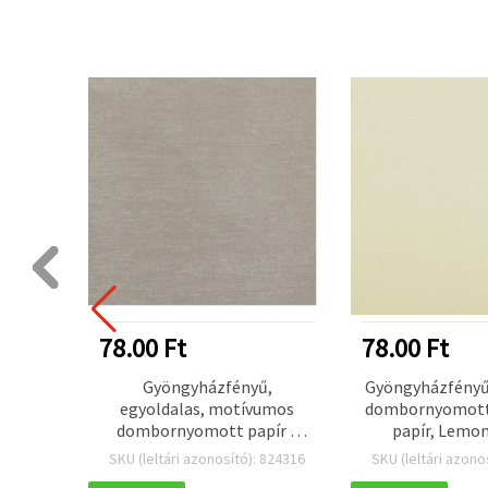
78.00 Ft
78.00 Ft
pír A4
Gyöngyházfényű,
Gyöngyházfényű
g/m²,
egyoldalas, motívumos
dombornyomott
 1 db
dombornyomott papír –
papír, Lemon
ezüst színű, 120 g/m², A4, 1
(halvány citrom
 824667
SKU (leltári azonosító): 824316
SKU (leltári azono
lap
g/m², A4 –