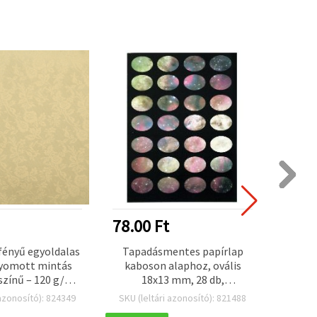
78.00 Ft
78.0
ényű egyoldalas
Tapadásmentes papírlap
Gyöng
yomott mintás
kaboson alaphoz, ovális
papí
színű – 120 g/m²,
18x13 mm, 28 db,
 – 1 lap
csillagmintás,
 azonosító): 824349
SKU (leltári azonosító): 821488
SKU (l
ékszerkészítéshez