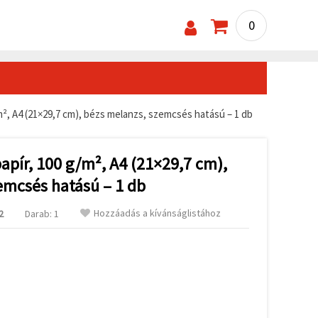
0
/m², A4 (21×29,7 cm), bézs melanzs, szemcsés hatású – 1 db
papír, 100 g/m², A4 (21×29,7 cm),
emcsés hatású – 1 db
Hozzáadás a kívánságlistához
2
Darab: 1