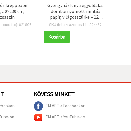
ós krepppapír
Gyöngyházfényű egyoldalas
Szív a
, 50×230 cm,
dombornyomott mintás
színű
zsaszín
papír, világosszürke – 120
g/m², 50×78 cm – 1 lap
 azonosító): 821806
SKU (leltári azonosító): 824452
SKU (l
Kosárba
Kosár
ET
KÖVESS MINKET
ebookon
EM ART a Facebookon
Tube-on
EM ART a YouTube-on