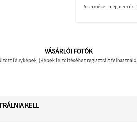
A terméket még nem érté
VÁSÁRLÓI FOTÓK
ltött fényképek. (Képek feltöltéséhez regisztrált felhasználón
TRÁLNIA KELL