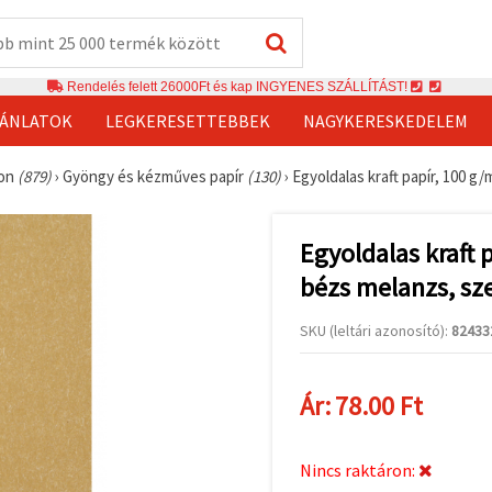
Rendelés felett 26000Ft és kap INGYENES SZÁLLÍTÁST!
JÁNLATOK
LEGKERESETTEBBEK
NAGYKERESKEDELEM
ton
(879)
›
Gyöngy és kézműves papír
(130)
›
Egyoldalas kraft papír, 100 g
Egyoldalas kraft 
bézs melanzs, sz
SKU (leltári azonosító):
82433
Ár:
78.00 Ft
Nincs raktáron: