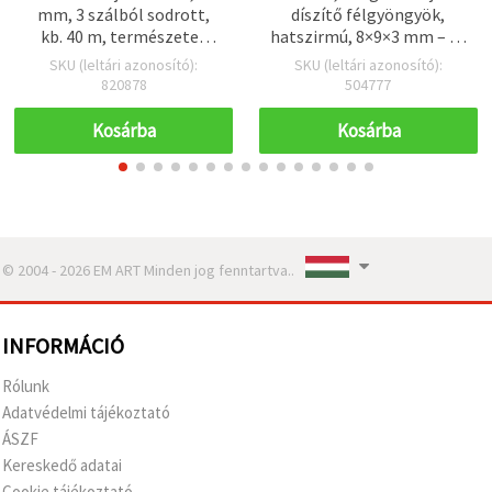
mm, 3 szálból sodrott,
díszítő félgyöngyök,
kb. 40 m, természetes
hatszirmú, 8×9×3 mm – 50
rost, dekorációhoz és
db
SKU (leltári azonosító):
SKU (leltári azonosító):
kézműves projektekhez
820878
504777
Kosárba
Kosárba
© 2004 - 2026 EM ART Minden jog fenntartva..
INFORMÁCIÓ
Rólunk
Adatvédelmi tájékoztató
ÁSZF
Kereskedő adatai
Cookie tájékoztató