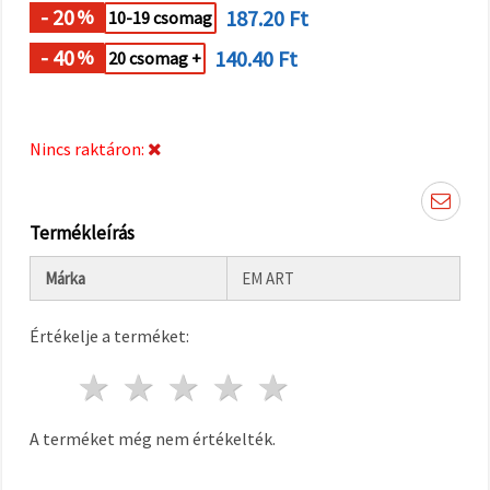
"Mentés"
- 20
187.20 Ft
%
10-19 csomag
gombra
kattintva.
- 40
140.40 Ft
%
20 csomag +
Fogadja
el
mindet
Nincs raktáron:
Beállítások
Termékleírás
Márka
EM ART
Értékelje a terméket:
1 csillag
2 csillagok
3 csillagok
4 csillagok
5 csillagok
A terméket még nem értékelték.