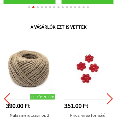
A VÁSÁRLÓK EZT IS VETTÉK
LEGNÉPSZERŰBB
390.00 Ft
351.00 Ft
Makramé jutazsinór, 2
Piros, virág formájú