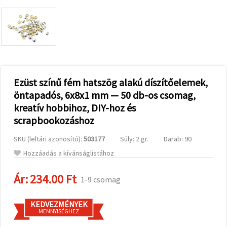
valamint
relevánsabb
tartalmat
és
hirdetéseket
jelenítsünk
meg,
beleértve
analitikai és
marketingpartnereink
Ezüst színű fém hatszög alakú díszítőelemek,
segítségével
öntapadós, 6x8x1 mm — 50 db-os csomag,
is.
kreatív hobbihoz, DIY-hoz és
Az "Összes
elfogadása"
scrapbookozáshoz
gombra
kattintva
elfogadhatja
SKU (leltári azonosító):
503177
Súly: 2 gr.
Darab: 90
az összes
Hozzáadás a kívánságlistához
sütit, vagy
a
Beállításokban
Ár:
234.00 Ft
1-9 csomag
megadhatja
preferenciáit
az adott
típusú sütik
KEDVEZMÉNYEK
kiválasztásával
MENNYISÉGHEZ
és a