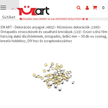
0
Sütiket
Rendelés felett 26000Ft és kap INGYENES SZÁLLÍTÁST!
használunk
EM ART
›
Dekorációs anyagok
(4852)
›
Kézműves dekorációk
(1595)
›
🍪 Cookie-
Öntapadós strasszkövek és vasalható kristályok
(115)
›
Ezüst színű fém
kat és
hatszög alakú díszítőelemek, öntapadós, 6x8x1 mm — 50 db-os csomag,
hasonló
kreatív hobbihoz, DIY-hoz és scrapbookozáshoz
technológiákat
használunk
annak
érdekében,
hogy
biztosítsuk
a weboldal
megfelelő
működését,
javítsuk az
Ön
felhasználói
élményét,
és az Ön
hozzájárulásával
elemezzük
a
forgalmat,