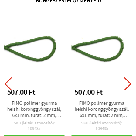
BÖNGÉSZÉSI ELŐZMÉNYEID
507.00 Ft
507.00 Ft
FIMO polimer gyurma
FIMO polimer gyurma
heishi koronggyöngy szál,
heishi koronggyöngy szál,
6x1 mm, furat: 2 mm,
6x1 mm, furat: 2 mm,
olívazöld, ~320 db
olívazöld, ~320 db
SKU (leltári azonosító):
SKU (leltári azonosító):
109435
109435