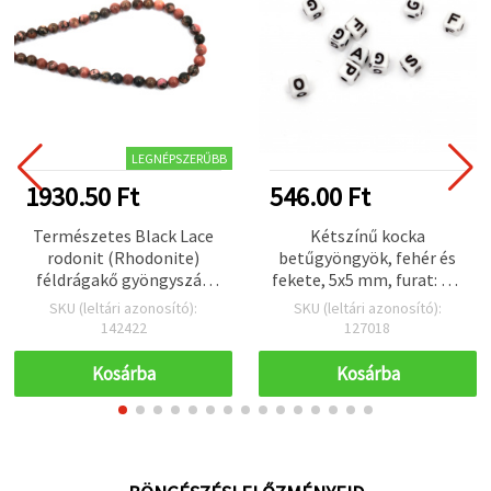
LEGNÉPSZERŰBB
1930.50 Ft
546.00 Ft
Természetes Black Lace
Kétszínű kocka
rodonit (Rhodonite)
betűgyöngyök, fehér és
féldrágakő gyöngyszál,
fekete, 5x5 mm, furat: 1,5
kerek 6 mm, ~63 db –
mm, 20 g (~200 db)
SKU (leltári azonosító):
SKU (leltári azonosító):
ékszerkészítéshez
142422
127018
Kosárba
Kosárba