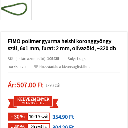
valamint
relevánsabb
tartalmat
és
hirdetéseket
jelenítsünk
meg,
beleértve
analitikai és
FIMO polimer gyurma heishi koronggyöngy
marketingpartnereink
szál, 6x1 mm, furat: 2 mm, olívazöld, ~320 db
segítségével
is.
SKU (leltári azonosító):
109435
Súly: 14 gr.
Az "Összes
elfogadása"
Hozzáadás a kívánságlistához
Darab: 320
gombra
kattintva
elfogadhatja
az összes
Ár:
507.00 Ft
1-9 szál
sütit, vagy
a
Beállításokban
KEDVEZMÉNYEK
megadhatja
MENNYISÉGHEZ
preferenciáit
az adott
típusú sütik
- 30
354.90 Ft
%
10-19 szál
kiválasztásával
és a
- 40
304.20 Ft
%
20 szál +