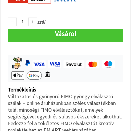
"Mentés"
gombra
kattintva.
szál
Fogadja
el
Vásárol
mindet
Beállítások
Termékleírás
Változatos és gyönyörű FIMO gyöngy elválasztó
szálak – online áruházunkban széles választékban
talál minőségi FIMO elválasztókat, amelyek
segítségével egyedi és stílusos ékszereket alkothat.
Fedezze fel a tökéletes FIMO elválasztót kreatív
projektjeihez az EM ART webáruházában.