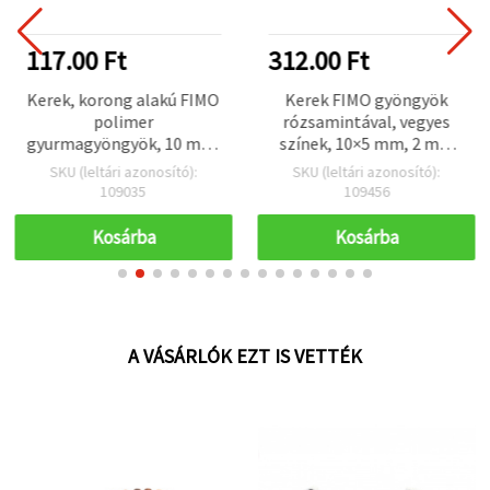
117.00 Ft
312.00 Ft
Kerek, korong alakú FIMO
Kerek FIMO gyöngyök
polimer
rózsamintával, vegyes
gyurmagyöngyök, 10 mm,
színek, 10×5 mm, 2 mm
zöld, virágmintás,
furat, 20 db/csomag –
SKU (leltári azonosító):
SKU (leltári azonosító):
fűzőlyukas, 35-ös minta –
karkötőkhöz,
109035
109456
10 db
nyakláncokhoz és
fülbevalókhoz
Kosárba
Kosárba
A VÁSÁRLÓK EZT IS VETTÉK