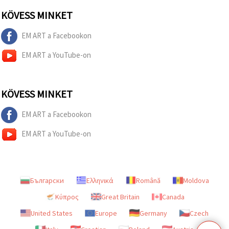
KÖVESS MINKET
EM ART a Facebookon
EM ART a YouTube-on
KÖVESS MINKET
EM ART a Facebookon
EM ART a YouTube-on
Български
Ελληνικά
Română
Moldova
Κύπρος
Great Britain
Canada
United States
Europe
Germany
Czech