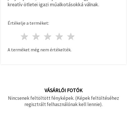
kreatív ötletei igazi műalkotásokká válnak.
Értékelje a terméket:
1 csillag
2 csillagok
3 csillagok
4 csillagok
5 csillagok
A terméket még nem értékelték.
VÁSÁRLÓI FOTÓK
Nincsenek feltöltött fényképek. (Képek feltöltéséhez
regisztrált felhasználónak kell lennie).