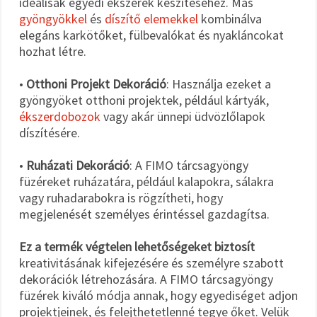
ideálisak egyedi ékszerek készítéséhez. Más
gyöngyökkel
és
díszítő elemekkel
kombinálva
elegáns karkötőket, fülbevalókat és nyakláncokat
hozhat létre.
•
Otthoni Projekt Dekoráció
: Használja ezeket a
gyöngyöket otthoni projektek, például kártyák,
ékszerdobozok
vagy akár ünnepi üdvözlőlapok
díszítésére.
•
Ruházati Dekoráció
: A FIMO tárcsagyöngy
füzéreket ruházatára, például kalapokra, sálakra
vagy ruhadarabokra is rögzítheti, hogy
megjelenését személyes érintéssel gazdagítsa.
Ez a termék végtelen lehetőségeket biztosít
kreativitásának kifejezésére és személyre szabott
dekorációk létrehozására. A FIMO tárcsagyöngy
füzérek kiváló módja annak, hogy egyediséget adjon
projektjeinek, és felejthetetlenné tegye őket. Velük