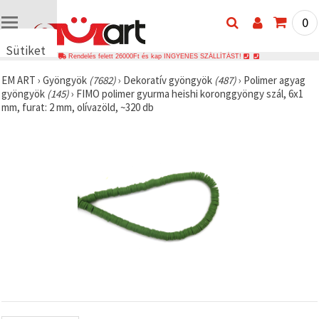
0
Sütiket
Rendelés felett 26000Ft és kap INGYENES SZÁLLÍTÁST!
használunk
EM ART
›
Gyöngyök
(7682)
›
Dekoratív gyöngyök
(487)
›
Polimer agyag
🍪 Cookie-
gyöngyök
(145)
›
FIMO polimer gyurma heishi koronggyöngy szál, 6x1
kat és
mm, furat: 2 mm, olívazöld, ~320 db
hasonló
technológiákat
használunk
annak
érdekében,
hogy
biztosítsuk
a weboldal
megfelelő
működését,
javítsuk az
Ön
felhasználói
élményét,
és az Ön
hozzájárulásával
elemezzük
a
forgalmat,