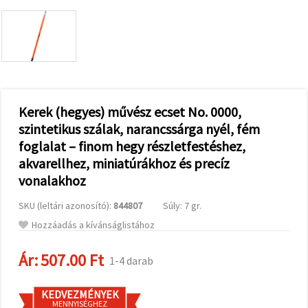
valamint
relevánsabb
tartalmat
és
hirdetéseket
jelenítsünk
meg,
beleértve
analitikai és
marketingpartnereink
Kerek (hegyes) művész ecset No. 0000,
segítségével
szintetikus szálak, narancssárga nyél, fém
is.
foglalat – finom hegy részletfestéshez,
Az "Összes
elfogadása"
akvarellhez, miniatúrákhoz és precíz
gombra
kattintva
vonalakhoz
elfogadhatja
az összes
SKU (leltári azonosító):
844807
Súly: 7 gr.
sütit, vagy
a
Hozzáadás a kívánságlistához
Beállításokban
megadhatja
preferenciáit
Ár:
507.00 Ft
1-4 darab
az adott
típusú sütik
kiválasztásával
KEDVEZMÉNYEK
és a
MENNYISÉGHEZ