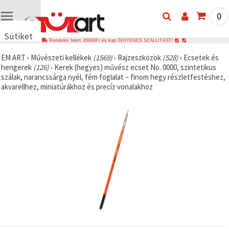
0
Sütiket
Rendelés felett 26000Ft és kap INGYENES SZÁLLÍTÁST!
használunk
EM ART
›
Művészeti kellékek
(1569)
›
Rajzeszközök
(528)
›
Ecsetek és
🍪 Cookie-
hengerek
(126)
›
Kerek (hegyes) művész ecset No. 0000, szintetikus
kat és
szálak, narancssárga nyél, fém foglalat – finom hegy részletfestéshez,
hasonló
akvarellhez, miniatúrákhoz és precíz vonalakhoz
technológiákat
használunk
annak
érdekében,
hogy
biztosítsuk
a weboldal
megfelelő
működését,
javítsuk az
Ön
felhasználói
élményét,
és az Ön
hozzájárulásával
elemezzük
a
forgalmat,