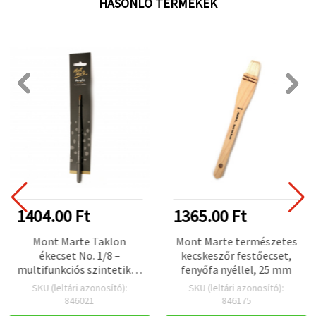
HASONLÓ TERMÉKEK
1404.00 Ft
1365.00 Ft
Mont Marte Taklon
Mont Marte természetes
ékecset No. 1/8 –
kecskeszőr festőecset,
multifunkciós szintetikus
fenyőfa nyéllel, 25 mm
művészecset
SKU (leltári azonosító):
SKU (leltári azonosító):
akrilfestékhez, hobbi és
846021
846175
kézműves projektekhez