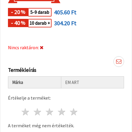
"Mentés"
gombra
kattintva.
- 20
405.60 Ft
%
5-9 darab
- 40
304.20 Ft
%
10 darab +
Fogadja
el
mindet
Nincs raktáron:
Beállítások
Termékleírás
Márka
EM ART
Értékelje a terméket:
1 csillag
2 csillagok
3 csillagok
4 csillagok
5 csillagok
A terméket még nem értékelték.