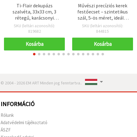
Ti-Flair dekupázs
Művészi precíziós kerek
szalvéta, 33x33 cm, 3
festőecset – szintetikus
rétegű, karácsonyi
szál, 5-ös méret, ideális
mintás, három szarvassal
részletmunkához
SKU (leltári azonosító):
SKU (leltári azonosító):
- 1 db
819682
844815
Kosárba
Kosárba
© 2004 - 2026 EM ART Minden jog fenntartva..
INFORMÁCIÓ
Rólunk
Adatvédelmi tájékoztató
ÁSZF