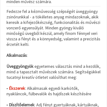
minden művész számára.
Fedezze fel a kézművesség szépségét üveggyöngy
zsinórunkkal - a tökéletes anyag mindazoknak, akik
keresik a kifejezőkészség, funkcionalitás és művészi
vonzerő egyensúlyát. Minden gyöngy kiváló
minőségű üvegből készül, amely finom fénnyel veri
vissza a fényt és a könnyedség, valamint a precizitás
érzetét kelti.
Alkalmazás
:
Üveggyöngyök
egyetemes választás mind a kezdők,
mind a tapasztalt művészek számára. Segítségükkel
tucatnyi kreatív ötletet valósíthat meg:
•
Ékszerek
: Alkalmasak egyedi karkötők,
nyakláncok, fülbevalók és hajdíszek készítésére
•
Díszítőelemek
: Adj fényt gyertyáknak, kártyáknak,