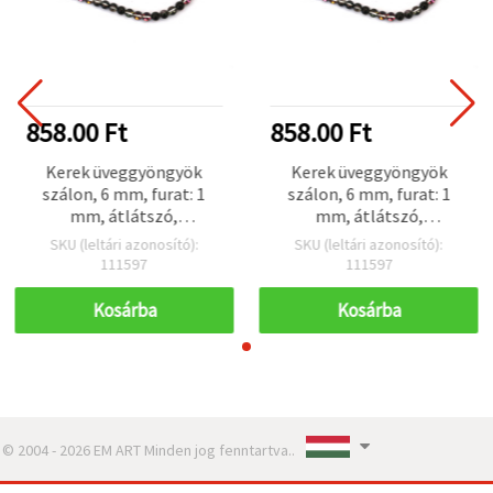
858.00 Ft
858.00 Ft
Kerek üveggyöngyök
Kerek üveggyöngyök
szálon, 6 mm, furat: 1
szálon, 6 mm, furat: 1
mm, átlátszó,
mm, átlátszó,
galvanizált, AB
galvanizált, AB
SKU (leltári azonosító):
SKU (leltári azonosító):
bevonattal, fekete
bevonattal, fekete
111597
111597
szivárvány sárga-
szivárvány sárga-
rózsaszín árnyalattal, kb.
rózsaszín árnyalattal, kb.
Kosárba
Kosárba
66 db
66 db
© 2004 - 2026 EM ART Minden jog fenntartva..