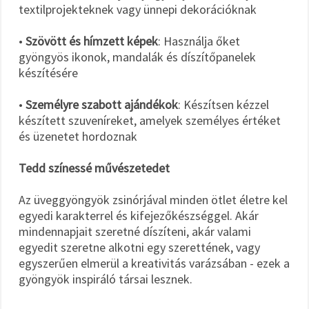
textilprojekteknek vagy ünnepi dekorációknak
•
Szövött és hímzett képek
: Használja őket
gyöngyös ikonok, mandalák és díszítőpanelek
készítésére
•
Személyre szabott ajándékok
: Készítsen kézzel
készített szuveníreket, amelyek személyes értéket
és üzenetet hordoznak
Tedd színessé művészetedet
Az üveggyöngyök zsinórjával minden ötlet életre kel
egyedi karakterrel és kifejezőkészséggel. Akár
mindennapjait szeretné díszíteni, akár valami
egyedit szeretne alkotni egy szerettének, vagy
egyszerűen elmerül a kreativitás varázsában - ezek a
gyöngyök inspiráló társai lesznek.