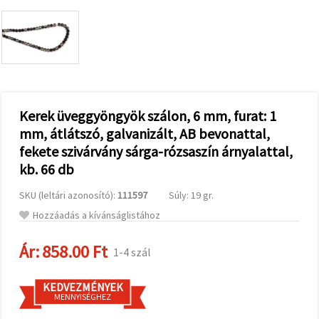
valamint
relevánsabb
tartalmat
és
hirdetéseket
jelenítsünk
meg,
beleértve
analitikai és
marketingpartnereink
Kerek üveggyöngyök szálon, 6 mm, furat: 1
segítségével
mm, átlátszó, galvanizált, AB bevonattal,
is.
fekete szivárvány sárga-rózsaszín árnyalattal,
Az "Összes
elfogadása"
kb. 66 db
gombra
kattintva
elfogadhatja
SKU (leltári azonosító):
111597
Súly: 19 gr.
az összes
Hozzáadás a kívánságlistához
sütit, vagy
a
Beállításokban
Ár:
858.00 Ft
1-4 szál
megadhatja
preferenciáit
az adott
típusú sütik
KEDVEZMÉNYEK
kiválasztásával
MENNYISÉGHEZ
és a