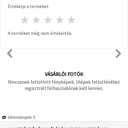
Értékelje a terméket:
1 csillag
2 csillagok
3 csillagok
4 csillagok
5 csillagok
A terméket még nem értékelték.
VÁSÁRLÓI FOTÓK
Nincsenek feltöltött fényképek. (Képek feltöltéséhez
regisztrált felhasználónak kell lennie).
Vélemények:
0