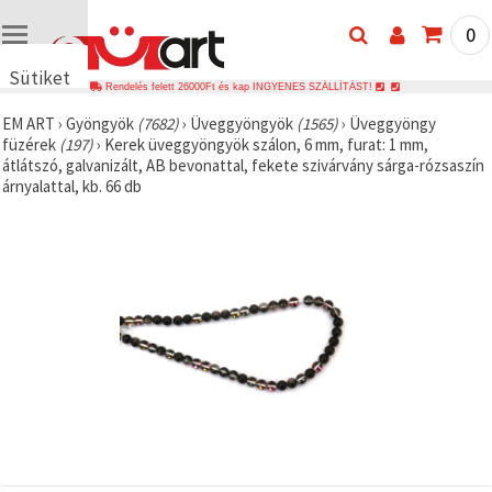
0
Sütiket
Rendelés felett 26000Ft és kap INGYENES SZÁLLÍTÁST!
használunk
EM ART
›
Gyöngyök
(7682)
›
Üveggyöngyök
(1565)
›
Üveggyöngy
🍪 Cookie-
füzérek
(197)
›
Kerek üveggyöngyök szálon, 6 mm, furat: 1 mm,
kat és
átlátszó, galvanizált, AB bevonattal, fekete szivárvány sárga-rózsaszín
hasonló
árnyalattal, kb. 66 db
technológiákat
használunk
annak
érdekében,
hogy
biztosítsuk
a weboldal
megfelelő
működését,
javítsuk az
Ön
felhasználói
élményét,
és az Ön
hozzájárulásával
elemezzük
a
forgalmat,