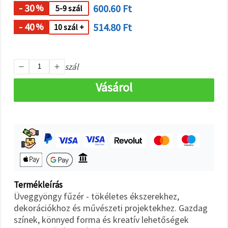
"Mentés"
- 30
600.60 Ft
%
5-9 szál
gombra
kattintva.
- 40
514.80 Ft
%
10 szál +
Fogadja
el
szál
mindet
Vásárol
Beállítások
Termékleírás
Üveggyöngy fűzér - tökéletes ékszerekhez,
dekorációkhoz és művészeti projektekhez. Gazdag
színek, könnyed forma és kreatív lehetőségek