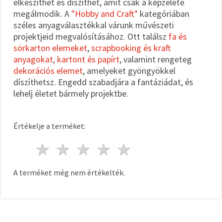
elkészíthet és díszíthet, amit csak a képzelete
megálmodik. A
"Hobby and Craft"
kategóriában
széles anyagválasztékkal várunk művészeti
projektjeid megvalósításához. Ott találsz
fa és
sörkarton elemeket
,
scrapbooking és kraft
anyagokat
,
kartont és papírt
, valamint rengeteg
dekorációs elemet
, amelyeket gyöngyökkel
díszíthetsz. Engedd szabadjára a fantáziádat, és
lehelj életet bármely projektbe.
Értékelje a terméket:
1 csillag
2 csillagok
3 csillagok
4 csillagok
5 csillagok
A terméket még nem értékelték.