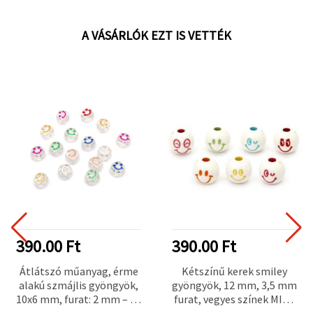
A VÁSÁRLÓK EZT IS VETTÉK
390.00 Ft
390.00 Ft
Átlátszó műanyag, érme
Kétszínű kerek smiley
alakú szmájlis gyöngyök,
gyöngyök, 12 mm, 3,5 mm
10x6 mm, furat: 2 mm – 20
furat, vegyes színek MIX -
g (~60 db)
20 g (~22 db)