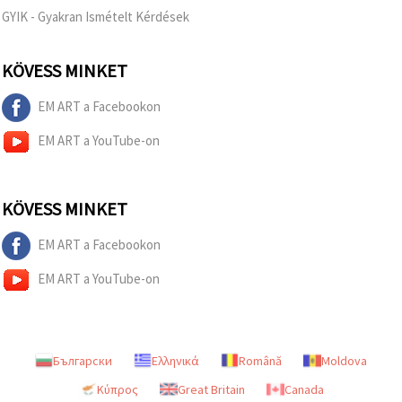
GYIK - Gyakran Ismételt Kérdések
KÖVESS MINKET
EM ART a Facebookon
EM ART a YouTube-on
KÖVESS MINKET
EM ART a Facebookon
EM ART a YouTube-on
Български
Ελληνικά
Română
Moldova
Κύπρος
Great Britain
Canada