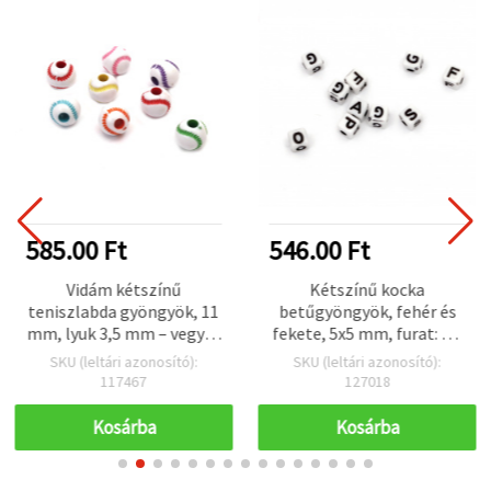
585.00 Ft
546.00 Ft
Vidám kétszínű
Kétszínű kocka
teniszlabda gyöngyök, 11
betűgyöngyök, fehér és
mm, lyuk 3,5 mm – vegyes
fekete, 5x5 mm, furat: 1,5
színek, 50 g (~60 db) –
mm, 20 g (~200 db)
SKU (leltári azonosító):
SKU (leltári azonosító):
sportos DIY ékszerekhez
117467
127018
és kézműves
projektekhez
Kosárba
Kosárba