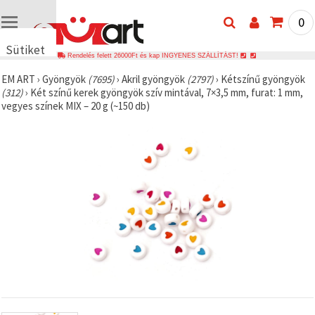
0
Sütiket
Rendelés felett 26000Ft és kap INGYENES SZÁLLÍTÁST!
használunk
EM ART
›
Gyöngyök
(7695)
›
Akril gyöngyök
(2797)
›
Kétszínű gyöngyök
🍪 Cookie-
(312)
›
Két színű kerek gyöngyök szív mintával, 7×3,5 mm, furat: 1 mm,
kat és
vegyes színek MIX – 20 g (~150 db)
hasonló
technológiákat
használunk
annak
érdekében,
hogy
biztosítsuk
a weboldal
megfelelő
működését,
javítsuk az
Ön
felhasználói
élményét,
és az Ön
hozzájárulásával
elemezzük
a
forgalmat,