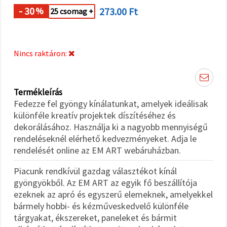
"Mentés"
gombra
- 30
273.00 Ft
%
25 csomag +
kattintva.
Fogadja
Nincs raktáron:
el
mindet
Beállítások
Termékleírás
Fedezze fel gyöngy kínálatunkat, amelyek ideálisak
különféle kreatív projektek díszítéséhez és
dekorálásához. Használja ki a nagyobb mennyiségű
rendeléseknél elérhető kedvezményeket. Adja le
rendelését online az EM ART webáruházban.
Piacunk rendkívül gazdag választékot kínál
gyöngyökből. Az EM ART az egyik fő beszállítója
ezeknek az apró és egyszerű elemeknek, amelyekkel
bármely hobbi- és kézműveskedvelő különféle
tárgyakat, ékszereket, paneleket és bármit