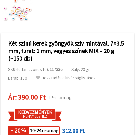
valamint
relevánsabb
tartalmat
és
hirdetéseket
jelenítsünk
meg,
beleértve
analitikai és
Két színű kerek gyöngyök szív mintával, 7×3,5
marketingpartnereink
mm, furat: 1 mm, vegyes színek MIX – 20 g
segítségével
is.
(~150 db)
Az "Összes
elfogadása"
SKU (leltári azonosító):
117336
Súly: 20 gr.
gombra
kattintva
Hozzáadás a kívánságlistához
Darab: 150
elfogadhatja
az összes
sütit, vagy
Ár:
390.00 Ft
a
1-9 csomag
Beállításokban
megadhatja
preferenciáit
KEDVEZMÉNYEK
az adott
MENNYISÉGHEZ
típusú sütik
kiválasztásával
- 20
312.00 Ft
%
10-24 csomag
és a