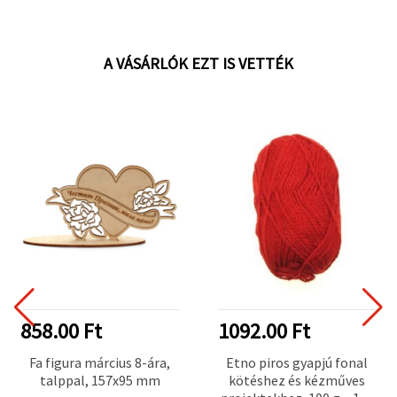
A VÁSÁRLÓK EZT IS VETTÉK
858.00 Ft
1092.00 Ft
Fa figura március 8-ára,
Etno piros gyapjú fonal
talppal, 157x95 mm
kötéshez és kézműves