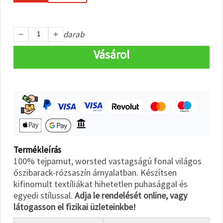
"Mentés"
gombra
kattintva.
darab
Fogadja
Vásárol
el
mindet
Beállítások
Termékleírás
100% tejpamut, worsted vastagságú fonal világos
őszibarack-rózsaszín árnyalatban. Készítsen
kifinomult textíliákat hihetetlen puhasággal és
egyedi stílussal.
Adja le rendelését online, vagy
látogasson el fizikai üzleteinkbe!