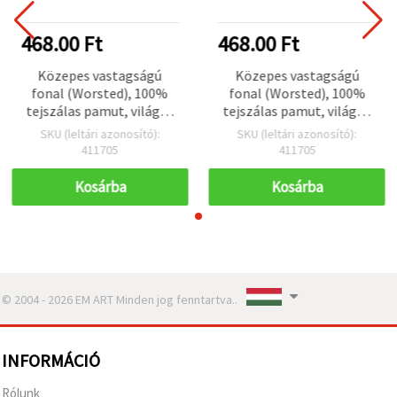
468.00 Ft
468.00 Ft
Közepes vastagságú
Közepes vastagságú
fonal (Worsted), 100%
fonal (Worsted), 100%
tejszálas pamut, világos
tejszálas pamut, világos
barack szín – 50 g
barack szín – 50 g
SKU (leltári azonosító):
SKU (leltári azonosító):
(horgoláshoz és
(horgoláshoz és
411705
411705
kötéshez)
kötéshez)
Kosárba
Kosárba
© 2004 - 2026 EM ART Minden jog fenntartva..
INFORMÁCIÓ
Rólunk