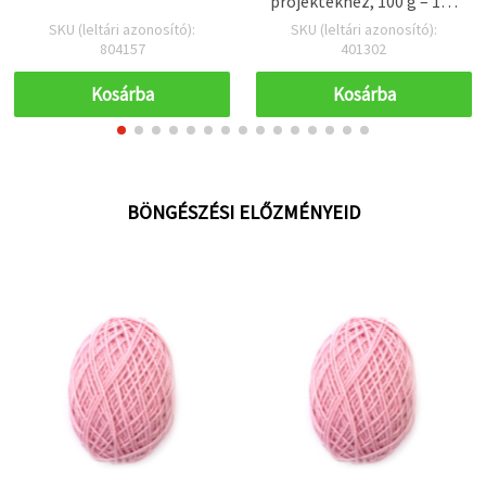
projektekhez, 100 g – 170
m
SKU (leltári azonosító):
SKU (leltári azonosító):
804157
401302
Kosárba
Kosárba
BÖNGÉSZÉSI ELŐZMÉNYEID