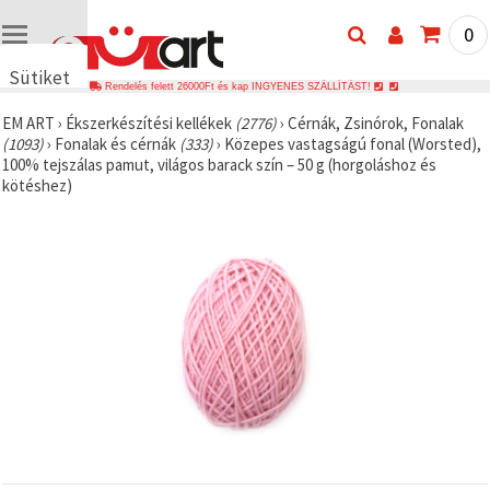
0
Sütiket
Rendelés felett 26000Ft és kap INGYENES SZÁLLÍTÁST!
használunk
EM ART
›
Ékszerkészítési kellékek
(2776)
›
Cérnák, Zsinórok, Fonalak
🍪 Cookie-
(1093)
›
Fonalak és cérnák
(333)
›
Közepes vastagságú fonal (Worsted),
kat és
100% tejszálas pamut, világos barack szín – 50 g (horgoláshoz és
hasonló
kötéshez)
technológiákat
használunk
annak
érdekében,
hogy
biztosítsuk
a weboldal
megfelelő
működését,
javítsuk az
Ön
felhasználói
élményét,
és az Ön
hozzájárulásával
elemezzük
a
forgalmat,