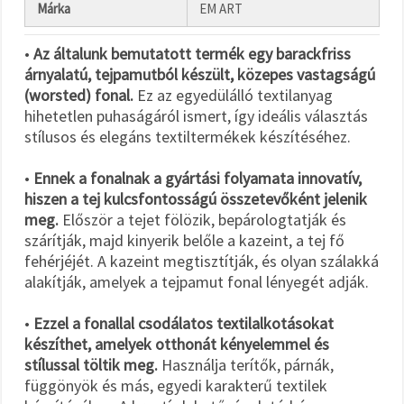
Márka
EM ART
•
Az általunk bemutatott termék egy barackfriss
árnyalatú, tejpamutból készült, közepes vastagságú
(worsted) fonal.
Ez az egyedülálló textilanyag
hihetetlen puhaságáról ismert, így ideális választás
stílusos és elegáns textiltermékek készítéséhez.
•
Ennek a fonalnak a gyártási folyamata innovatív,
hiszen a tej kulcsfontosságú összetevőként jelenik
meg.
Először a tejet fölözik, bepárologtatják és
szárítják, majd kinyerik belőle a kazeint, a tej fő
fehérjéjét. A kazeint megtisztítják, és olyan szálakká
alakítják, amelyek a tejpamut fonal lényegét adják.
•
Ezzel a fonallal csodálatos textilalkotásokat
készíthet, amelyek otthonát kényelemmel és
stílussal töltik meg.
Használja terítők, párnák,
függönyök és más, egyedi karakterű textilek