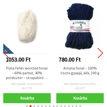
ÚJ
1053.00 Ft
780.00 Ft
Puha fehér worsted fonal
Amalia fonal – 100%
– 60% pamut, 40%
tiszta gyapjú, kék, 100 g
poliészter – strapabíró és
sima, 50 g
SKU (leltári azonosító):
SKU (leltári azonosító):
411778
411077
Kosárba
Kosárba