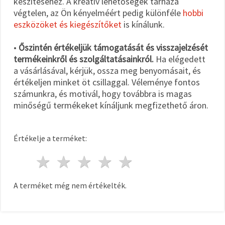
készítéséhez. A kreatív lehetőségek tárháza
végtelen, az Ön kényelméért pedig különféle
hobbi
eszközöket és kiegészítőket
is kínálunk.
•
Őszintén értékeljük támogatását és visszajelzését
termékeinkről és szolgáltatásainkról.
Ha elégedett
a vásárlásával, kérjük, ossza meg benyomásait, és
értékeljen minket öt csillaggal. Véleménye fontos
számunkra, és motivál, hogy továbbra is magas
minőségű termékeket kínáljunk megfizethető áron.
Értékelje a terméket:
1 csillag
2 csillagok
3 csillagok
4 csillagok
5 csillagok
A terméket még nem értékelték.