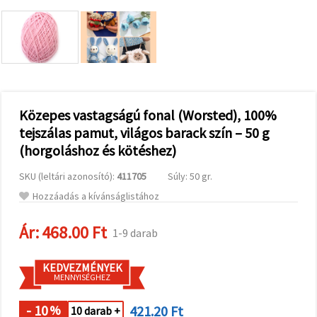
valamint
relevánsabb
tartalmat
és
hirdetéseket
jelenítsünk
meg,
beleértve
analitikai és
marketingpartnereink
Közepes vastagságú fonal (Worsted), 100%
segítségével
tejszálas pamut, világos barack szín – 50 g
is.
(horgoláshoz és kötéshez)
Az "Összes
elfogadása"
gombra
SKU (leltári azonosító):
411705
Súly: 50 gr.
kattintva
elfogadhatja
Hozzáadás a kívánságlistához
az összes
sütit, vagy
a
Ár:
468.00 Ft
1-9 darab
Beállításokban
megadhatja
preferenciáit
KEDVEZMÉNYEK
az adott
MENNYISÉGHEZ
típusú sütik
kiválasztásával
és a
- 10
421.20 Ft
%
10 darab +