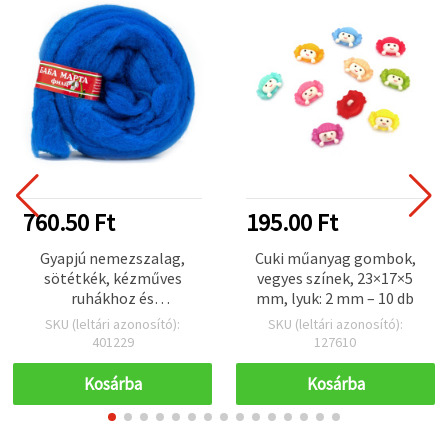
760.50 Ft
195.00 Ft
Gyapjú nemezszalag,
Cuki műanyag gombok,
sötétkék, kézműves
vegyes színek, 23×17×5
ruhákhoz és
mm, lyuk: 2 mm – 10 db
kiegészítőkhöz, 50 g ~ 1,8
SKU (leltári azonosító):
SKU (leltári azonosító):
m
401229
127610
Kosárba
Kosárba