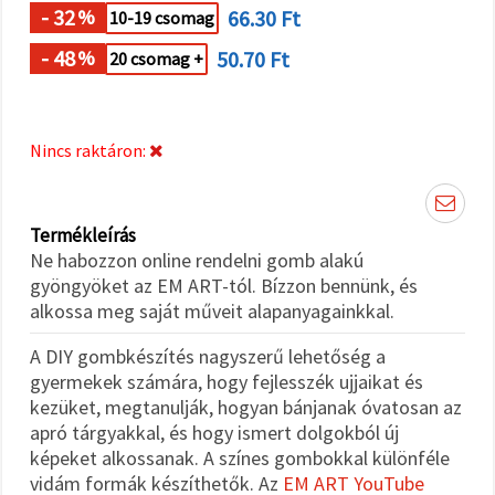
"Mentés"
- 32
66.30 Ft
%
10-19 csomag
gombra
kattintva.
- 48
50.70 Ft
%
20 csomag +
Fogadja
el
mindet
Nincs raktáron:
Beállítások
Termékleírás
Ne habozzon online rendelni gomb alakú
gyöngyöket az EM ART-tól. Bízzon bennünk, és
alkossa meg saját műveit alapanyagainkkal.
A DIY gombkészítés nagyszerű lehetőség a
gyermekek számára, hogy fejlesszék ujjaikat és
kezüket, megtanulják, hogyan bánjanak óvatosan az
apró tárgyakkal, és hogy ismert dolgokból új
képeket alkossanak. A színes gombokkal különféle
vidám formák készíthetők. Az
EM ART YouTube