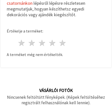
csatornánkon
lépésről lépésre részletesen
megmutatjuk, hogyan készíthetsz egyedi
dekorációs vagy ajándék kiegészítőt.
Értékelje a terméket:
1 csillag
2 csillagok
3 csillagok
4 csillagok
5 csillagok
A terméket még nem értékelték.
VÁSÁRLÓI FOTÓK
Nincsenek feltöltött fényképek. (Képek feltöltéséhez
regisztrált felhasználónak kell lennie).