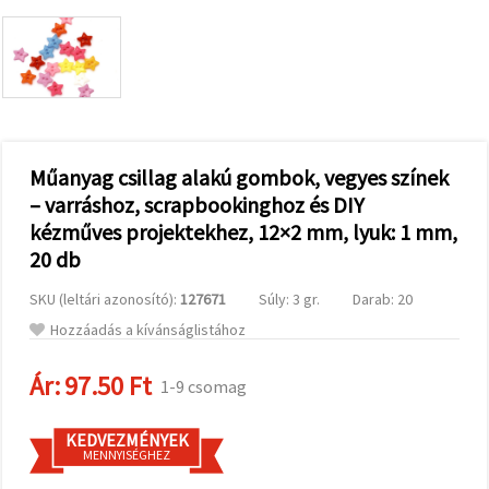
valamint
relevánsabb
tartalmat
és
hirdetéseket
jelenítsünk
meg,
beleértve
analitikai és
marketingpartnereink
Műanyag csillag alakú gombok, vegyes színek
segítségével
– varráshoz, scrapbookinghoz és DIY
is.
kézműves projektekhez, 12×2 mm, lyuk: 1 mm,
Az "Összes
elfogadása"
20 db
gombra
kattintva
elfogadhatja
SKU (leltári azonosító):
127671
Súly: 3 gr.
Darab: 20
az összes
Hozzáadás a kívánságlistához
sütit, vagy
a
Beállításokban
Ár:
97.50 Ft
1-9 csomag
megadhatja
preferenciáit
az adott
típusú sütik
KEDVEZMÉNYEK
kiválasztásával
MENNYISÉGHEZ
és a