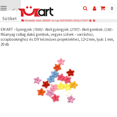
0
Sütiket
Rendelés felett 26000Ft és kap INGYENES SZÁLLÍTÁST!
használunk
EM ART
›
Gyöngyök
(7695)
›
Akril gyöngyök
(2797)
›
Akril gombok
(138)
›
🍪 Cookie-
Műanyag csillag alakú gombok, vegyes színek – varráshoz,
kat és
scrapbookinghoz és DIY kézműves projektekhez, 12×2 mm, lyuk: 1 mm,
hasonló
20 db
technológiákat
használunk
annak
érdekében,
hogy
biztosítsuk
a weboldal
megfelelő
működését,
javítsuk az
Ön
felhasználói
élményét,
és az Ön
hozzájárulásával
elemezzük
a
forgalmat,