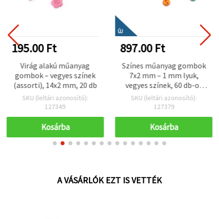
ÚJ
195.00 Ft
897.00 Ft
Virág alakú műanyag
Színes műanyag gombok
gombok – vegyes színek
7x2 mm – 1 mm lyuk,
(assorti), 14x2 mm, 20 db
vegyes színek, 60 db-os
készlet varráshoz,
SKU (leltári azonosító):
SKU (leltári azonosító):
scrapbookinghoz és
127349
127379
kreatív DIY kézműves
projektekhez
Kosárba
Kosárba
A VÁSÁRLÓK EZT IS VETTÉK