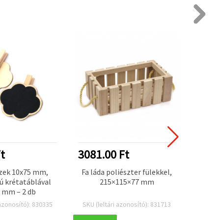
t
3081.00 Ft
624.
szek 10x75 mm,
Fa láda poliészter fülekkel,
Fa “L
ú krétatáblával
215×115×77 mm
 mm – 2 db
 azonosító): 830335
SKU (leltári azonosító): 831713
SKU (l