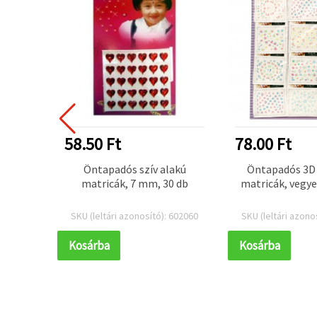
58.50 Ft
78.00 Ft
epoxi
Öntapadós szív alakú
Öntapadós 3D 
hoz,
matricák, 7 mm, 30 db
matricák, vegye
tegelt
ű hal,
 845677
SKU (leltári azonosító): 602060
SKU (leltári azono
3 mm
Kosárba
Kosárba