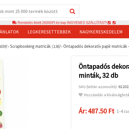
Rendelés felett 26000Ft és kap INGYENES SZÁLLÍTÁST!
JÁNLATOK
LEGKERESETTEBBEK
NAGYKERESKEDELEM
(659)
›
Scrapbooking matricák
(136)
›
Öntapadós dekoratív papír matricák 
Öntapadós dekora
minták, 32 db
SKU (leltári azonosító):
61202
Hozzáadás a kívánságlist
Ár:
487.50 Ft
1-4 c