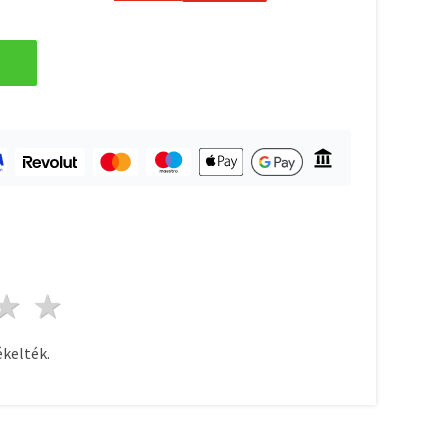
ag
sillagok
3 csillagok
4 csillagok
5 csillagok
kelték.