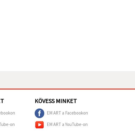
ET
KÖVESS MINKET
ebookon
EM ART a Facebookon
Tube-on
EM ART a YouTube-on