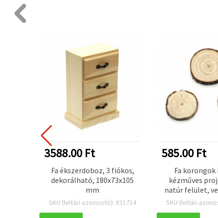
3588.00 Ft
585.00 Ft
doboz,
Fa ékszerdoboz, 3 fiókos,
Fa korongok 
m
dekorálható, 180x73x105
kézműves proj
mm
natúr felület, 
30–50 × 10 mm, 
 831743
SKU (leltári azonosító): 831714
SKU (leltári azono