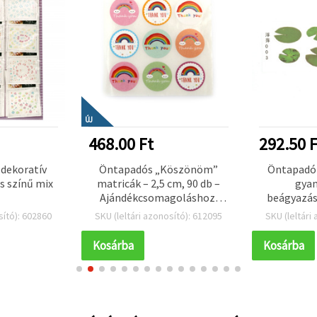
ÚJ
468.00 Ft
292.50 F
dekoratív
Öntapadós „Köszönöm”
Öntapadó 
s színű mix
matricák – 2,5 cm, 90 db –
gyan
Ajándékcsomagoláshoz,
beágyazás
party kelléknek,
mintás, k
sító): 602860
SKU (leltári azonosító): 612095
SKU (leltári
csomagoláshoz és kreatív
rétegelt h
DIY hobbi kézműves
136×49 mm,
Kosárba
Kosárba
projektekhez