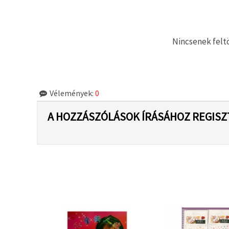
"Mentés"
gombra
kattintva.
Nincsenek feltö
Fogadja
el
mindet
Beállítások
Vélemények:
0
A HOZZÁSZÓLÁSOK ÍRÁSÁHOZ REGISZ