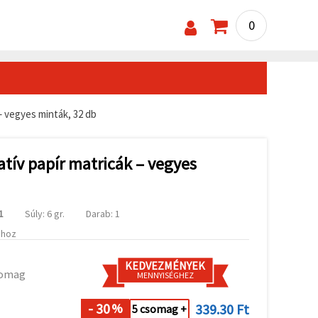
0
– vegyes minták, 32 db
tív papír matricák – vegyes
1
Súly: 6 gr.
Darab: 1
ához
KEDVEZMÉNYEK
somag
MENNYISÉGHEZ
- 30
339.30 Ft
%
5 csomag +