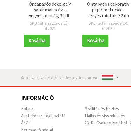
Öntapadós dekoratív
Öntapadós dekoratív
papír matricák –
papír matricák –
vegyes minták, 32 db
vegyes minták, 32 db
SKU (leltári azonosító):
SKU (leltári azonosító):
612021
612021
Kosárba
Kosárba
© 2004 - 2026 EM ART Minden jog fenntartva..
INFORMÁCIÓ
Rólunk
Szállítás és fizetés
Adatvédelmi tájékoztató
Elállás és visszaküldés
ÁSZF
GYIK - Gyakran Ismételt 
Kereskedő adatai