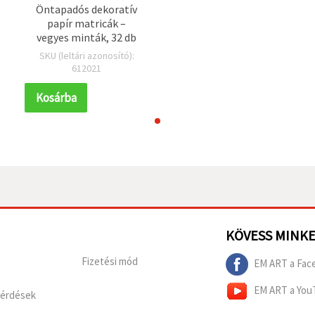
Öntapadós dekoratív
papír matricák –
vegyes minták, 32 db
SKU (leltári azonosító):
612021
Kosárba
KÖVESS MINK
Fizetési mód
EM ART a Fac
EM ART a You
Kérdések