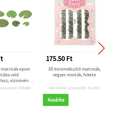
t
175.50 Ft
175.
matricák epoxi
3D körömdíszítő matricák,
Öntap
tába való
vegyes minták, fekete
és fel
hoz, vízinövény
e
ézzel festett,
 azonosító): 845686
SKU (leltári azonosító): 612503
SKU (l
atás eléréséhez,
 8 db-os készlet
Kosárba
Kosár