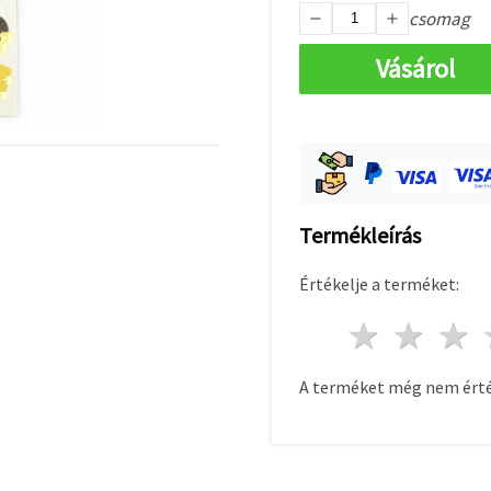
csomag
Vásárol
Termékleírás
Értékelje a terméket:
1 csill
2 c
A terméket még nem érté