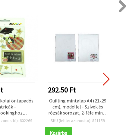
t
292.50 Ft
117.
skolai öntapadós
Quilling mintalap A4 (21x29
Puha f
tricák –
cm), modellel - Szívek és
A4 (20
bookinghoz,
rózsák sorozat, 2-féle minta
db,
oz és kreatív
- 1 db
appl
 azonosító): 602269
SKU (leltári azonosító): 821159
SKU (l
ekhez (vegyes
kéz
inták)
Kosárba
Kosár