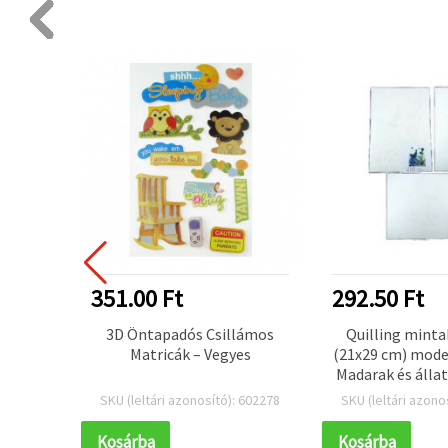
351.00 Ft
292.50 Ft
filc
3D Öntapadós Csillámos
Quilling minta
10 db –
Matricák – Vegyes
(21x29 cm) mode
, parti
Madarak és álla
tív DIY
3 minta -
 802939
SKU (leltári azonosító): 602278
SKU (leltári azono
khez
Kosárba
Kosárba