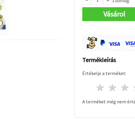
csomag
Vásárol
Termékleírás
Értékelje a terméket:
1 csill
2 c
A terméket még nem érté