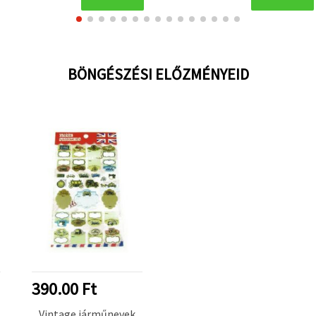
BÖNGÉSZÉSI ELŐZMÉNYEID
390.00 Ft
Vintage járműnevek