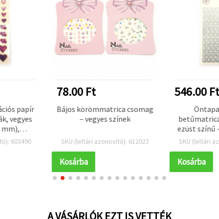
546.00 Ft
175.50 F
rica csomag
Öntapadós ábécé
3D körömma
színek
betűmatricák, 0,9 x 1,2 cm,
mint
ezüst színű – 10 lap, vegyes
sító): 612023
SKU (leltári azonosító): 612092
SKU (leltári
Kosárba
Kosárba
A VÁSÁRLÓK EZT IS VETTÉK