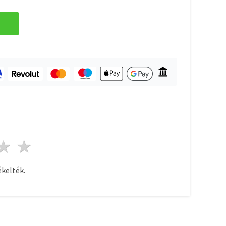
ag
sillagok
3 csillagok
4 csillagok
5 csillagok
kelték.