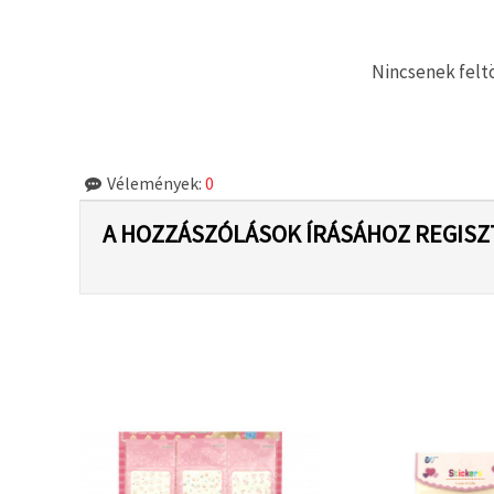
"Mentés"
gombra
kattintva.
Nincsenek feltö
Fogadja
el
mindet
Vélemények:
0
Beállítások
A HOZZÁSZÓLÁSOK ÍRÁSÁHOZ REGISZ