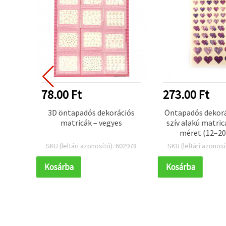
273.00 Ft
78.00 Ft
ációs
Öntapadós dekorációs papír
Bájos körömmat
es
szív alakú matricák, vegyes
– vegyes 
méret (12–20 mm),
rózsaszín–lila árnyalatok,
 602978
SKU (leltári azonosító): 603490
SKU (leltári azono
gyöngyház hatás, 47 db
Kosárba
Kosárba