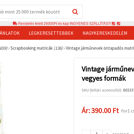
Rendelés felett 26000Ft és kap INGYENES SZÁLLÍTÁST!
JÁNLATOK
LEGKERESETTEBBEK
NAGYKERESKEDELEM
(659)
›
Scrapbooking matricák
(136)
›
Vintage járműnevek öntapadós matri
Vintage járműnev
vegyes formák
SKU (leltári azonosító):
60233
Ár:
390.00 Ft
for1 