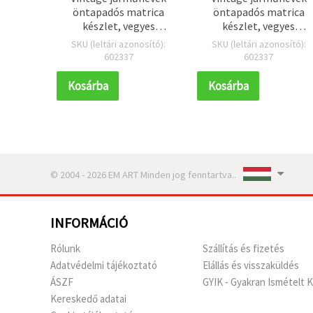
öntapadós matrica
öntapadós matrica
készlet, vegyes
készlet, vegyes
formák
formák
SKU (leltári azonosító):
SKU (leltári azonosító):
602337
602337
Kosárba
Kosárba
© 2004 - 2026 EM ART Minden jog fenntartva..
INFORMÁCIÓ
Rólunk
Szállítás és fizetés
Adatvédelmi tájékoztató
Elállás és visszaküldés
ÁSZF
GYIK - Gyakran Ismételt 
Kereskedő adatai