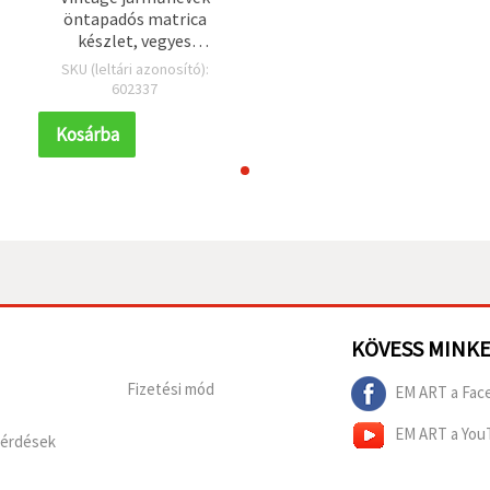
öntapadós matrica
készlet, vegyes
formák
SKU (leltári azonosító):
602337
Kosárba
KÖVESS MINK
Fizetési mód
EM ART a Fac
EM ART a You
Kérdések