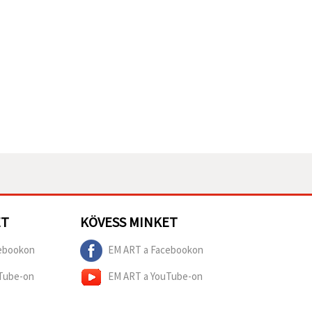
ET
KÖVESS MINKET
ebookon
EM ART a Facebookon
Tube-on
EM ART a YouTube-on