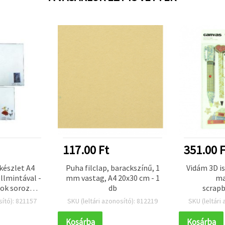
117.00 Ft
351.00 F
készlet A4
Puha filclap, barackszínű, 1
Vidám 3D i
llmintával -
mm vastag, A4 20x30 cm - 1
ma
tok sorozat,
db
scrap
 1 db
naplókh
sító): 821157
SKU (leltári azonosító): 812219
SKU (leltári
projekt
m
Kosárba
Kosárba