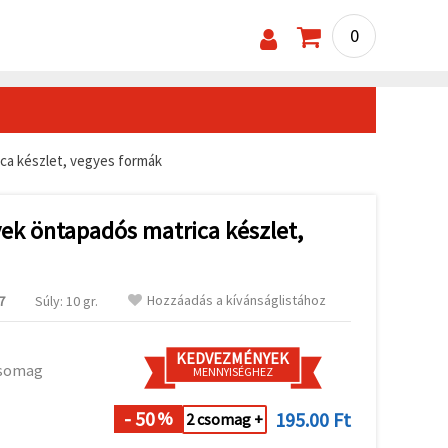
0
ca készlet, vegyes formák
ek öntapadós matrica készlet,
Hozzáadás a kívánságlistához
7
Súly: 10 gr.
KEDVEZMÉNYEK
csomag
MENNYISÉGHEZ
- 50
195.00 Ft
%
2 csomag +