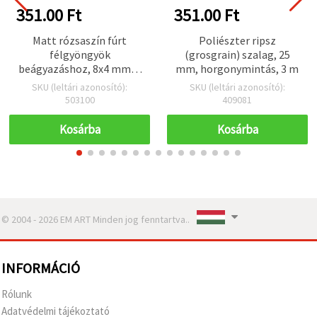
351.00 Ft
351.00 Ft
Matt rózsaszín fúrt
Poliészter ripsz
félgyöngyök
(grosgrain) szalag, 25
beágyazáshoz, 8x4 mm, 1
mm, horgonymintás, 3 m
mm furat - 20 db
SKU (leltári azonosító):
SKU (leltári azonosító):
503100
409081
Kosárba
Kosárba
© 2004 - 2026 EM ART Minden jog fenntartva..
INFORMÁCIÓ
Rólunk
Adatvédelmi tájékoztató