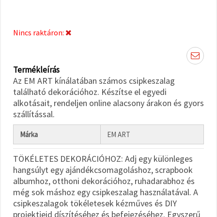
"Mentés"
gombra
kattintva.
Nincs raktáron:
Fogadja
el
mindet
Termékleírás
Az EM ART kínálatában számos csipkeszalag
Beállítások
található dekorációhoz. Készítse el egyedi
alkotásait, rendeljen online alacsony árakon és gyors
szállítással.
Márka
EM ART
TÖKÉLETES DEKORÁCIÓHOZ: Adj egy különleges
hangsúlyt egy ajándékcsomagoláshoz, scrapbook
albumhoz, otthoni dekorációhoz, ruhadarabhoz és
még sok máshoz egy csipkeszalag használatával. A
csipkeszalagok tökéletesek kézműves és DIY
projektjeid díszítéséhez és befejezéséhez. Egyszerű