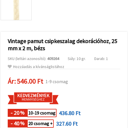
valamint
relevánsabb
tartalmat
és
hirdetéseket
jelenítsünk
meg,
beleértve
analitikai és
Vintage pamut csipkeszalag dekorációhoz, 25
marketingpartnereink
mm x 2 m, bézs
segítségével
is.
SKU (leltári azonosító):
409264
Súly: 10 gr.
Darab: 1
Az "Összes
elfogadása"
Hozzáadás a kívánságlistához
gombra
kattintva
elfogadhatja
Ár:
546.00 Ft
1-9 csomag
az összes
sütit, vagy
a
KEDVEZMÉNYEK
Beállításokban
MENNYISÉGHEZ
megadhatja
preferenciáit
az adott
- 20
436.80 Ft
%
10-19 csomag
típusú sütik
kiválasztásával
- 40
327.60 Ft
%
20 csomag +
és a