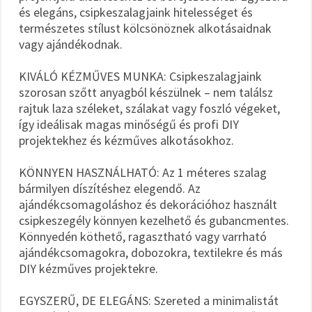
és elegáns, csipkeszalagjaink hitelességet és
természetes stílust kölcsönöznek alkotásaidnak
vagy ajándékodnak.
KIVÁLÓ KÉZMŰVES MUNKA: Csipkeszalagjaink
szorosan szőtt anyagból készülnek – nem találsz
rajtuk laza széleket, szálakat vagy foszló végeket,
így ideálisak magas minőségű és profi DIY
projektekhez és kézműves alkotásokhoz.
KÖNNYEN HASZNÁLHATÓ: Az 1 méteres szalag
bármilyen díszítéshez elegendő. Az
ajándékcsomagoláshoz és dekorációhoz használt
csipkeszegély könnyen kezelhető és gubancmentes.
Könnyedén köthető, ragasztható vagy varrható
ajándékcsomagokra, dobozokra, textilekre és más
DIY kézműves projektekre.
EGYSZERŰ, DE ELEGÁNS: Szereted a minimalistát