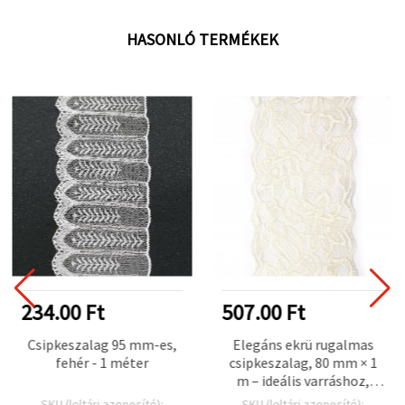
HASONLÓ TERMÉKEK
234.00 Ft
507.00 Ft
Csipkeszalag 95 mm-es,
Elegáns ekrü rugalmas
fehér - 1 méter
csipkeszalag, 80 mm × 1
m – ideális varráshoz,
kreatív hobbihoz és
SKU (leltári azonosító):
SKU (leltári azonosító):