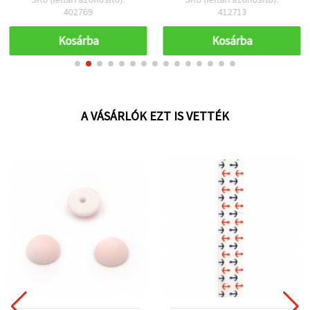
esküvői dekorációhoz
402769
412713
Kosárba
Kosárba
A VÁSÁRLÓK EZT IS VETTÉK