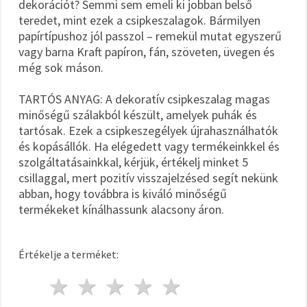
dekorációt? Semmi sem emeli ki jobban belső
teredet, mint ezek a csipkeszalagok. Bármilyen
papírtípushoz jól passzol – remekül mutat egyszerű
vagy barna Kraft papíron, fán, szöveten, üvegen és
még sok máson.
TARTÓS ANYAG: A dekoratív csipkeszalag magas
minőségű szálakból készült, amelyek puhák és
tartósak. Ezek a csipkeszegélyek újrahasználhatók
és kopásállók. Ha elégedett vagy termékeinkkel és
szolgáltatásainkkal, kérjük, értékelj minket 5
csillaggal, mert pozitív visszajelzésed segít nekünk
abban, hogy továbbra is kiváló minőségű
termékeket kínálhassunk alacsony áron.
Értékelje a terméket:
1 csillag
2 csillagok
3 csillagok
4 csillagok
5 csillagok