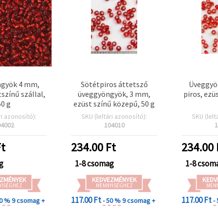
gyök 4 mm,
Sötétpiros áttetsző
Üveggyö
tszínű szállal,
üveggyöngyök, 3 mm,
piros, ezü
50 g
ezüst színű közepű, 50 g
ri azonosító):
SKU (leltári azonosító):
SKU (lelt
04002
104010
1
t
234.00
Ft
234.00
g
1-8 csomag
1-8 csom
ZMÉNYEK
KEDVEZMÉNYEK
KEDV
YISÉGHEZ
MENNYISÉGHEZ
MEN
117.00 Ft
117.00 Ft
50 %
9 csomag +
- 50 %
9 csomag +
-