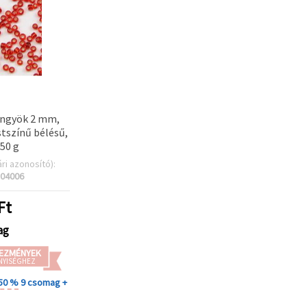
ngyök 2 mm,
stszínű bélésű,
50 g
ári azonosító):
04006
Ft
ag
EZMÉNYEK
NYISÉGHEZ
 50 %
9 csomag +