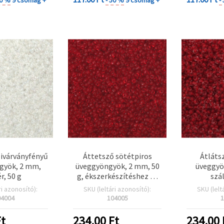
zivárványfényű
Áttetsző sötétpiros
Átláts
gyök, 2 mm,
üveggyöngyök, 2 mm, 50
üveggyö
r, 50 g
g, ékszerkészítéshez és
szál
díszítéshez
ri azonosító):
SKU (leltári azonosító):
SKU (lelt
04004
104005
1
t
234.00
Ft
234.00