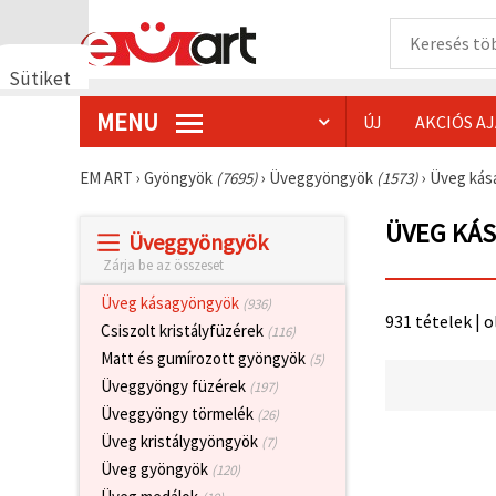
Sütiket
használunk
MENU
ÚJ
AKCIÓS A
🍪 Cookie-
kat és
hasonló
EM ART
›
Gyöngyök
(7695)
›
Üveggyöngyök
(1573)
›
Üveg ká
technológiákat
használunk
annak
ÜVEG KÁ
Üveggyöngyök
érdekében,
hogy
Zárja be az összeset
biztosítsuk
a weboldal
Üveg kásagyöngyök
(936)
megfelelő
931 tételek | 
működését,
Csiszolt kristályfüzérek
(116)
javítsuk az
Matt és gumírozott gyöngyök
(5)
Ön
felhasználói
Üveggyöngy füzérek
(197)
élményét,
Üveggyöngy törmelék
(26)
és az Ön
hozzájárulásával
Üveg kristálygyöngyök
(7)
elemezzük
Üveg gyöngyök
(120)
a
forgalmat,