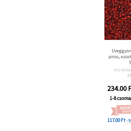
Üveggyön
piros, ezüs
SKU (leltá
1
234.00
F
1-8 csoma
KEDVE
MENN
117.00 Ft
- 