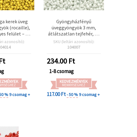
ga kerek üveg
Gyöngyházfényű
ök (rocaille),
üveggyöngyök 3 mm,
es felület – 50
átlátszatlan tejfehér, 50
s csomag
g – ideális
ári azonosító):
SKU (leltári azonosító):
szítéshez és
ékszerkészítéshez és
04014
104007
yfűzéshez
dekorációs projektekhez
Ft
234.00
Ft
ag
1-8 csomag
EZMÉNYEK
KEDVEZMÉNYEK
NYISÉGHEZ
MENNYISÉGHEZ
117.00 Ft
 50 %
9 csomag +
- 50 %
9 csomag +