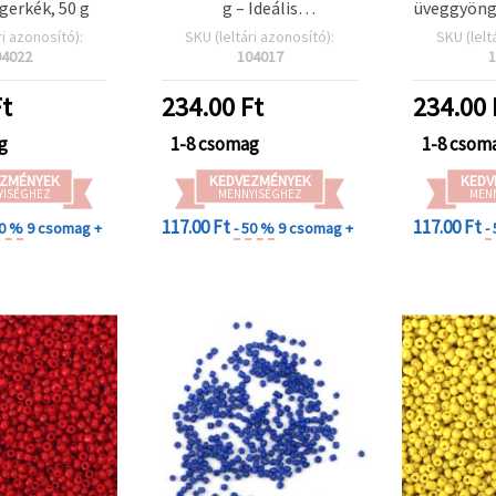
gerkék, 50 g
g – Ideális
üveggyöng
ékszerkészítéshez és
g, 
ri azonosító):
SKU (leltári azonosító):
SKU (lelt
gyöngyfűzéshez
ékszerkész
04022
104017
1
dizájnokho
alko
t
234.00
Ft
234.00
g
1-8 csomag
1-8 csom
ZMÉNYEK
KEDVEZMÉNYEK
KEDV
YISÉGHEZ
MENNYISÉGHEZ
MEN
117.00 Ft
117.00 Ft
50 %
9 csomag +
- 50 %
9 csomag +
-