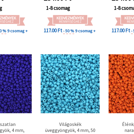
g
1-8 csomag
1-8 csom
ZMÉNYEK
KEDVEZMÉNYEK
KEDV
YISÉGHEZ
MENNYISÉGHEZ
MEN
117.00 Ft
117.00 Ft
50 %
9 csomag +
- 50 %
9 csomag +
-
tszatlan
Világoskék
Élénk
gyök, 4 mm,
üveggyöngyök, 4 mm, 50
nara