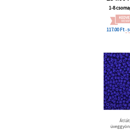
1-8 csoma
KEDVE
MENN
117.00 Ft
- 
Átlá
üveggyön