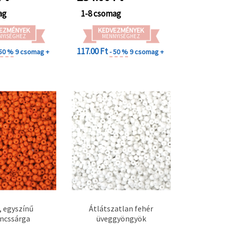
ag
1-8 csomag
EZMÉNYEK
KEDVEZMÉNYEK
NYISÉGHEZ
MENNYISÉGHEZ
117.00 Ft
 50 %
9 csomag +
- 50 %
9 csomag +
, egyszínű
Átlátszatlan fehér
ncssárga
üveggyöngyök