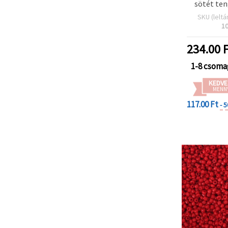
sötét ten
SKU (leltá
1
234.00
F
1-8 csoma
KEDVE
MENN
117.00 Ft
- 