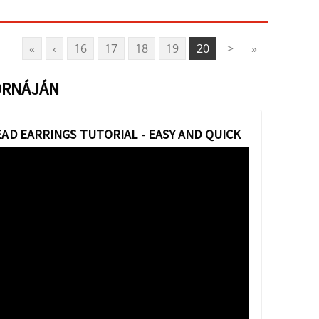
«
‹
16
17
18
19
20
>
»
ORNÁJÁN
EAD EARRINGS TUTORIAL - EASY AND QUICK