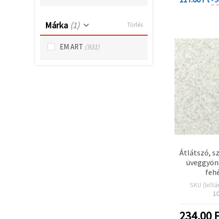
"Mentés"
gombra
kattintva.
Márka
(1)
Törlés
Fogadja
EM ART
(931)
el
mindet
Beállítások
Átlátszó, s
üveggyön
fehé
SKU (leltá
1
234.00
F