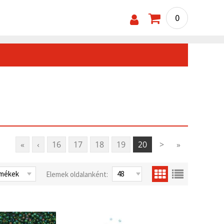
0
«
‹
16
17
18
19
20
>
»
Elemek oldalanként: