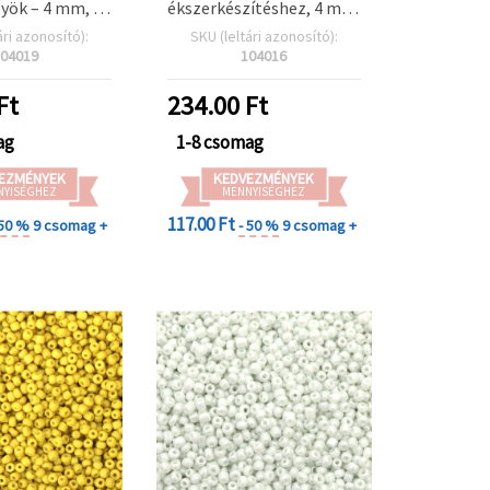
yök – 4 mm, 50
ékszerkészítéshez, 4 mm,
kézműves
50 g – ideális
ári azonosító):
SKU (leltári azonosító):
ítéshez, nyári
karkötőkhöz és
04019
104016
z és egyedi DIY
nyakláncokhoz
tásokhoz
Ft
234.00
Ft
ag
1-8 csomag
EZMÉNYEK
KEDVEZMÉNYEK
NYISÉGHEZ
MENNYISÉGHEZ
117.00 Ft
 50 %
9 csomag +
- 50 %
9 csomag +