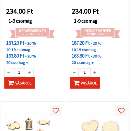
234.00
Ft
234.00
Ft
1-9 csomag
1-9 csomag
KEDVEZMÉNYEK
KEDVEZMÉNYEK
MENNYISÉGHEZ
MENNYISÉGHEZ
187.20 Ft
187.20 Ft
- 20 %
- 20 %
10-19 csomag
10-19 csomag
163.80 Ft
163.80 Ft
- 30 %
- 30 %
20 csomag +
20 csomag +
VÁSÁROL
VÁSÁROL