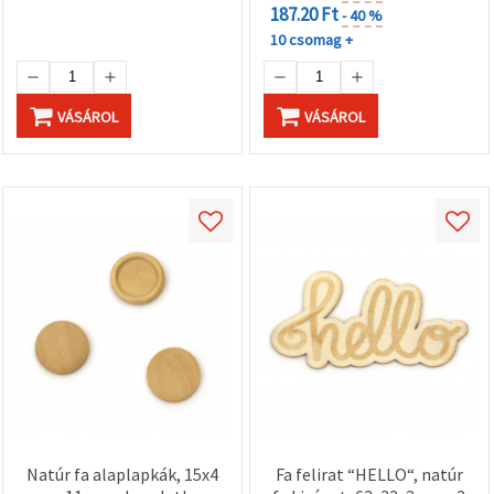
187.20 Ft
- 40 %
10 csomag +
VÁSÁROL
VÁSÁROL
Natúr fa alaplapkák, 15x4
Fa felirat “HELLO“, natúr