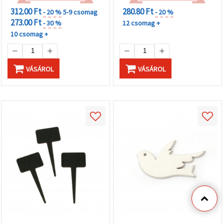
312.00 Ft
280.80 Ft
- 20 %
5-9 csomag
- 20 %
273.00 Ft
- 30 %
12 csomag +
10 csomag +
VÁSÁROL
VÁSÁROL