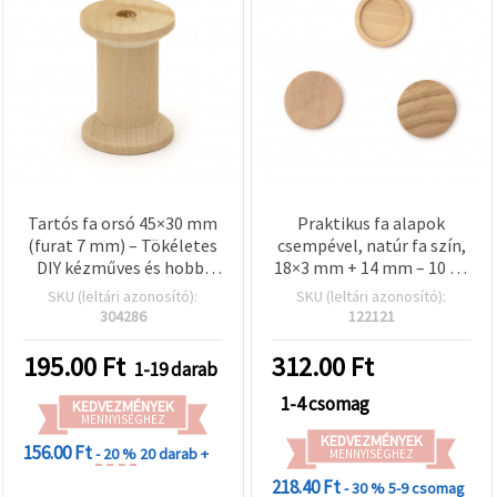
Tartós fa orsó 45×30 mm
Praktikus fa alapok
(furat 7 mm) – Tökéletes
csempével, natúr fa szín,
DIY kézműves és hobbi
18×3 mm + 14 mm – 10 db
projektekhez, varráshoz
kreatív
SKU (leltári azonosító):
SKU (leltári azonosító):
kézműveskedéshez
304286
122121
195.00
Ft
312.00
Ft
1-19 darab
1-4 csomag
KEDVEZMÉNYEK
MENNYISÉGHEZ
KEDVEZMÉNYEK
156.00 Ft
- 20 %
20 darab +
MENNYISÉGHEZ
218.40 Ft
- 30 %
5-9 csomag