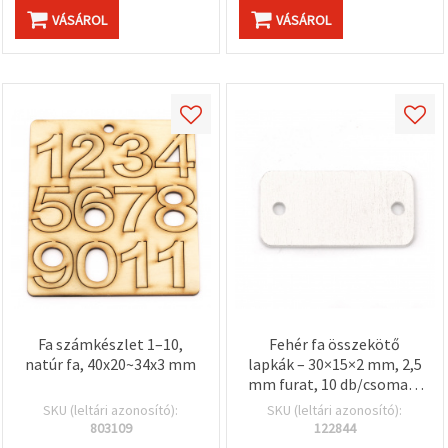
VÁSÁROL
VÁSÁROL
Fa számkészlet 1–10,
Fehér fa összekötő
natúr fa, 40x20~34x3 mm
lapkák – 30×15×2 mm, 2,5
mm furat, 10 db/csomag,
dekorációhoz,
SKU (leltári azonosító):
SKU (leltári azonosító):
ékszerkészítéshez,
803109
122844
scrapbookinghoz és