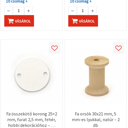
10 csomag +
10 csomag +
VÁSÁROL
VÁSÁROL
Fa összekötő korong 25×2
Fa orsók 30x21 mm, 5
mm, furat 2,5 mm, fehér,
mm-es lyukkal, natúr – 2
hobbi dekorációhoz – 10
db