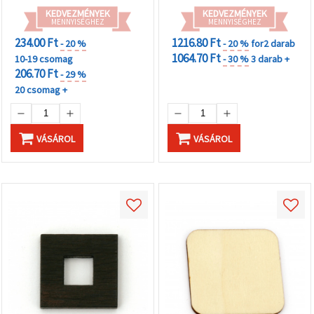
KEDVEZMÉNYEK
KEDVEZMÉNYEK
MENNYISÉGHEZ
MENNYISÉGHEZ
234.00 Ft
1216.80 Ft
- 20 %
- 20 %
for2 darab
1064.70 Ft
10-19 csomag
- 30 %
3 darab +
206.70 Ft
- 29 %
20 csomag +
VÁSÁROL
VÁSÁROL