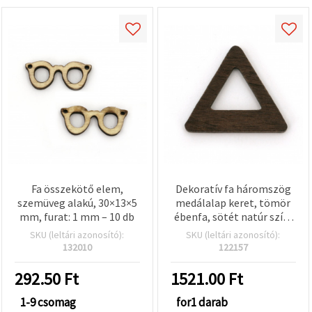
Fa összekötő elem,
Dekoratív fa háromszög
szemüveg alakú, 30×13×5
medálalap keret, tömör
mm, furat: 1 mm – 10 db
ébenfa, sötét natúr szín,
24×21×3 mm
SKU (leltári azonosító):
SKU (leltári azonosító):
132010
122157
292.50
Ft
1521.00
Ft
1-9 csomag
for1 darab