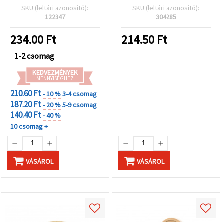
db
SKU (leltári azonosító):
SKU (leltári azonosító):
122847
304285
234.00
Ft
214.50
Ft
1-2 csomag
KEDVEZMÉNYEK
MENNYISÉGHEZ
210.60 Ft
- 10 %
3-4 csomag
187.20 Ft
- 20 %
5-9 csomag
140.40 Ft
- 40 %
10 csomag +
VÁSÁROL
VÁSÁROL