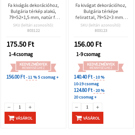
Fa kivágás dekorációhoz,
Fa kivágat dekorációhoz,
Bulgária térkép alakú,
Bulgária térképe
79×52×1,5 mm, natúr fa
felirattal, 79×52×3 mm –
színű – 2 db
2 db
SKU (leltári azonosító):
SKU (leltári azonosító):
803122
803123
175.50
Ft
156.00
Ft
1-4 csomag
1-9 csomag
KEDVEZMÉNYEK
KEDVEZMÉNYEK
MENNYISÉGHEZ
MENNYISÉGHEZ
156.00 Ft
140.40 Ft
- 11 %
5 csomag +
- 10 %
10-19 csomag
124.80 Ft
- 20 %
20 csomag +
VÁSÁROL
VÁSÁROL