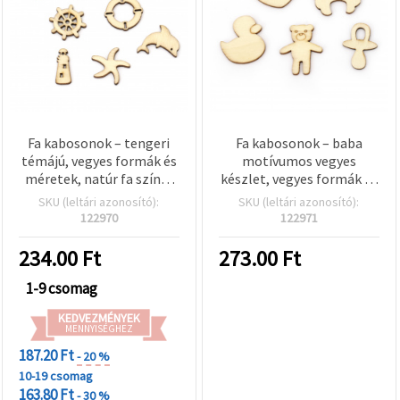
Fa kabosonok – tengeri
Fa kabosonok – baba
témájú, vegyes formák és
motívumos vegyes
méretek, natúr fa színű,
készlet, vegyes formák és
10~24,5 x 9,5~26 x 2,5 mm
méretek
SKU (leltári azonosító):
SKU (leltári azonosító):
– 10 db
24.5~34x12.5~31x2.5 mm,
122970
122971
natúr fa szín – 10 db
234.00
Ft
273.00
Ft
1-9 csomag
KEDVEZMÉNYEK
MENNYISÉGHEZ
187.20 Ft
- 20 %
10-19 csomag
163.80 Ft
- 30 %