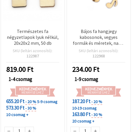
Természetes fa
Bájos fa hangjegy
négyzetlapok lyuk nélkül,
kabosonok, vegyes
20x20x2 mm, 50 db
formák és méretek, natúr
szín – tökéletes
SKU (leltári azonosító):
SKU (leltári azonosító):
kézműves, scrapbook és
122987
122968
kreatív DIY projektekhez,
10 db
819.00
Ft
234.00
Ft
1-4 csomag
1-9 csomag
KEDVEZMÉNYEK
KEDVEZMÉNYEK
MENNYISÉGHEZ
MENNYISÉGHEZ
655.20 Ft
187.20 Ft
- 20 %
5-9 csomag
- 20 %
573.30 Ft
- 30 %
10-19 csomag
163.80 Ft
10 csomag +
- 30 %
20 csomag +