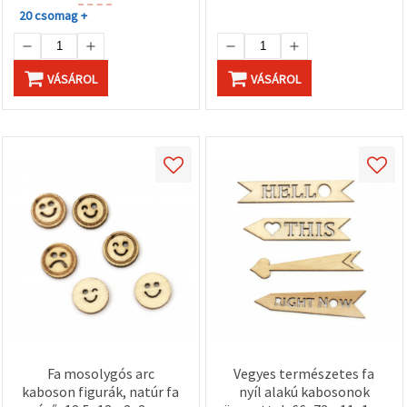
20 csomag +
VÁSÁROL
VÁSÁROL
Fa mosolygós arc
Vegyes természetes fa
kaboson figurák, natúr fa
nyíl alakú kabosonok