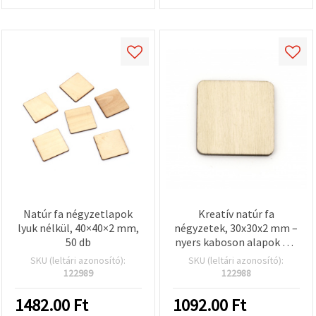
Natúr fa négyzetlapok
Kreatív natúr fa
lyuk nélkül, 40×40×2 mm,
négyzetek, 30x30x2 mm –
50 db
nyers kaboson alapok DIY
hobbi kézműves
SKU (leltári azonosító):
SKU (leltári azonosító):
projektekhez és
122989
122988
dekorációhoz, 50 db-os
csomag
1482.00
Ft
1092.00
Ft