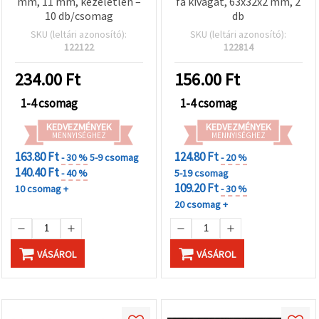
mm, 11 mm, kezeletlen –
fa kivágat, 63x32x2 mm, 2
10 db/csomag
db
SKU (leltári azonosító):
SKU (leltári azonosító):
122122
122814
234.00
Ft
156.00
Ft
1-4 csomag
1-4 csomag
KEDVEZMÉNYEK
KEDVEZMÉNYEK
MENNYISÉGHEZ
MENNYISÉGHEZ
163.80 Ft
124.80 Ft
- 30 %
5-9 csomag
- 20 %
140.40 Ft
- 40 %
5-19 csomag
109.20 Ft
10 csomag +
- 30 %
20 csomag +
VÁSÁROL
VÁSÁROL