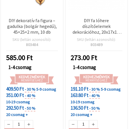
DIY dekoratív fa figura –
DIY fa lóhere
gadulka (bolgár hegedű),
díszítőelemek
45×25×2 mm, 10 db
dekorációhoz, 20x17x1,5
mm – 10 db
SKU (leltári azonosító):
SKU (leltári azonosító):
803484
803489
585.00
Ft
273.00
Ft
1-4 csomag
1-4 csomag
KEDVEZMÉNYEK
KEDVEZMÉNYEK
MENNYISÉGHEZ
MENNYISÉGHEZ
409.50 Ft
191.10 Ft
- 30 %
5-9 csomag
- 30 %
5-9 csomag
351.00 Ft
163.80 Ft
- 40 %
- 40 %
10-19 csomag
10-19 csomag
292.50 Ft
136.50 Ft
- 50 %
- 50 %
20 csomag +
20 csomag +