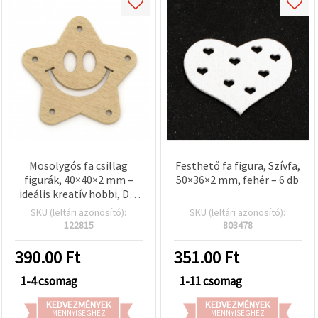
Mosolygós fa csillag
Festhető fa figura, Szívfa,
figurák, 40×40×2 mm –
50×36×2 mm, fehér – 6 db
ideális kreatív hobbi, DIY
és dekorációs
SKU (leltári azonosító):
SKU (leltári azonosító):
projektekhez, 2 mm-es
122815
803478
furattal, 5 db/csomag
390.00
Ft
351.00
Ft
1-4 csomag
1-11 csomag
KEDVEZMÉNYEK
KEDVEZMÉNYEK
MENNYISÉGHEZ
MENNYISÉGHEZ