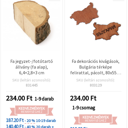
Fa jegyzet-/fotótartó
Fa dekorációs kivágások,
állvány (fa alap),
Bulgária térképe
6,4×2,8×3 cm
felirattal, pácolt, 80x55x3
mm – 2 db
SKU (leltári azonosító):
SKU (leltári azonosító):
831445
803129
234.00
Ft
234.00
Ft
1-9 darab
1-9 csomag
KEDVEZMÉNYEK
MENNYISÉGHEZ
KEDVEZMÉNYEK
187.20 Ft
- 20 %
10-19 darab
MENNYISÉGHEZ
140.40 Ft
- 40 %
20 darab +