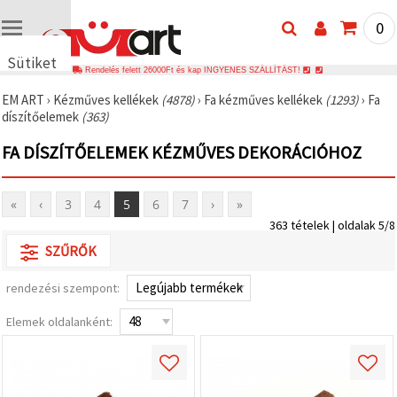
0
Sütiket
Rendelés felett 26000Ft és kap INGYENES SZÁLLÍTÁST!
használunk
EM ART
›
Kézműves kellékek
(4878)
›
Fa kézműves kellékek
(1293)
›
Fa
🍪 Cookie-
díszítőelemek
(363)
kat és
hasonló
FA DÍSZÍTŐELEMEK KÉZMŰVES DEKORÁCIÓHOZ
technológiákat
használunk
annak
érdekében,
«
‹
3
4
5
6
7
›
»
hogy
biztosítsuk
363 tételek | oldalak 5/8
a weboldal
megfelelő
SZŰRŐK
működését,
javítsuk az
rendezési szempont:
Ön
felhasználói
élményét,
Elemek oldalanként:
és az Ön
hozzájárulásával
elemezzük
a
forgalmat,