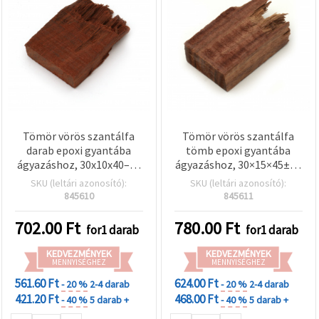
valamint
relevánsabb
tartalmat
és
hirdetéseket
jelenítsünk
meg,
beleértve
analitikai és
marketingpartnereink
segítségével
is.
Tömör vörös szantálfa
Tömör vörös szantálfa
Az "Összes
darab epoxi gyantába
tömb epoxi gyantába
elfogadása"
ágyazáshoz, 30x10x40–45
ágyazáshoz, 30×15×45±50
gombra
mm
mm
SKU (leltári azonosító):
SKU (leltári azonosító):
kattintva
elfogadhatja
845610
845611
az összes
sütit, vagy
702.00
Ft
780.00
Ft
for1 darab
for1 darab
a
Beállításokban
megadhatja
KEDVEZMÉNYEK
KEDVEZMÉNYEK
preferenciáit
MENNYISÉGHEZ
MENNYISÉGHEZ
az adott
561.60 Ft
624.00 Ft
- 20 %
2-4 darab
- 20 %
2-4 darab
típusú sütik
kiválasztásával
421.20 Ft
468.00 Ft
- 40 %
5 darab +
- 40 %
5 darab +
és a