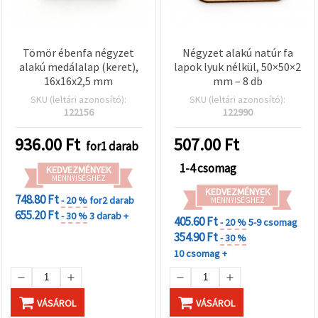
Tömör ébenfa négyzet
Négyzet alakú natúr fa
alakú medálalap (keret),
lapok lyuk nélkül, 50×50×2
16x16x2,5 mm
mm – 8 db
SKU (leltári azonosító):
SKU (leltári azonosító):
122156
122990
936.00
Ft
507.00
Ft
for1 darab
1-4 csomag
KEDVEZMÉNYEK
MENNYISÉGHEZ
KEDVEZMÉNYEK
748.80 Ft
- 20 %
for2 darab
MENNYISÉGHEZ
655.20 Ft
- 30 %
3 darab +
405.60 Ft
- 20 %
5-9 csomag
354.90 Ft
- 30 %
10 csomag +
VÁSÁROL
VÁSÁROL