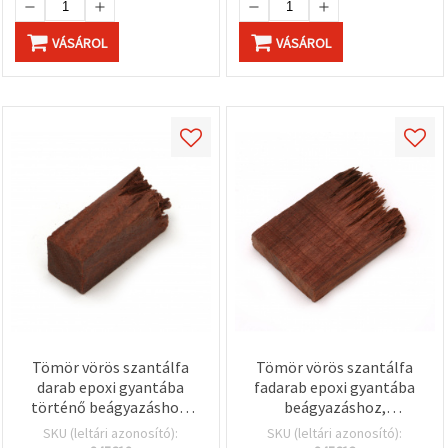
"Mentés"
gombra
kattintva.
VÁSÁROL
VÁSÁROL
Fogadja
el
mindet
Beállítások
Tömör vörös szantálfa
Tömör vörös szantálfa
darab epoxi gyantába
fadarab epoxi gyantába
történő beágyazáshoz,
beágyazáshoz,
15×15×35–45 mm
40x10x50~60 mm
SKU (leltári azonosító):
SKU (leltári azonosító):