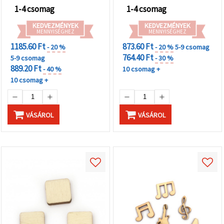
1-4 csomag
1-4 csomag
KEDVEZMÉNYEK
KEDVEZMÉNYEK
MENNYISÉGHEZ
MENNYISÉGHEZ
1185.60 Ft
873.60 Ft
- 20 %
- 20 %
5-9 csomag
764.40 Ft
5-9 csomag
- 30 %
889.20 Ft
- 40 %
10 csomag +
10 csomag +
VÁSÁROL
VÁSÁROL