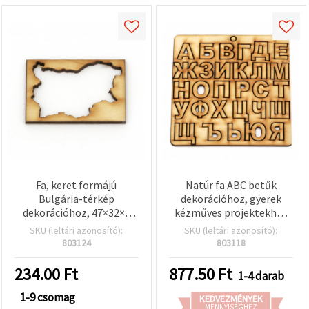
Fa, keret formájú
Natúr fa ABC betűk
Bulgária-térkép
dekorációhoz, gyerek
dekorációhoz, 47×32×3
kézműves projektekhez
mm – 4 db
és papír-írószerhez,
SKU (leltári azonosító):
SKU (leltári azonosító):
25x15–23x3 mm
803124
803118
234.00
Ft
877.50
Ft
1-4 darab
1-9 csomag
KEDVEZMÉNYEK
MENNYISÉGHEZ