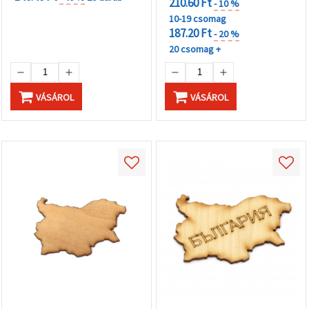
210.60 Ft
- 10 %
10-19 csomag
187.20 Ft
- 20 %
20 csomag +
VÁSÁROL
VÁSÁROL