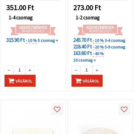
DIY/kreatív projektekhez
351.00
Ft
273.00
Ft
1-4 csomag
1-2 csomag
KEDVEZMÉNYEK
KEDVEZMÉNYEK
MENNYISÉGHEZ
MENNYISÉGHEZ
315.90 Ft
245.70 Ft
- 10 %
5 csomag +
- 10 %
3-4 csomag
218.40 Ft
- 20 %
5-9 csomag
163.80 Ft
- 40 %
10 csomag +
VÁSÁROL
VÁSÁROL