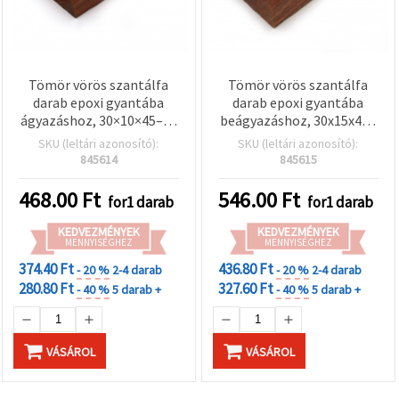
Tömör vörös szantálfa
Tömör vörös szantálfa
darab epoxi gyantába
darab epoxi gyantába
ágyazáshoz, 30×10×45–60
beágyazáshoz, 30x15x45–
mm (vegyes)
60 mm
SKU (leltári azonosító):
SKU (leltári azonosító):
845614
845615
468.00
Ft
546.00
Ft
for1 darab
for1 darab
KEDVEZMÉNYEK
KEDVEZMÉNYEK
MENNYISÉGHEZ
MENNYISÉGHEZ
374.40 Ft
436.80 Ft
- 20 %
2-4 darab
- 20 %
2-4 darab
280.80 Ft
327.60 Ft
- 40 %
5 darab +
- 40 %
5 darab +
VÁSÁROL
VÁSÁROL