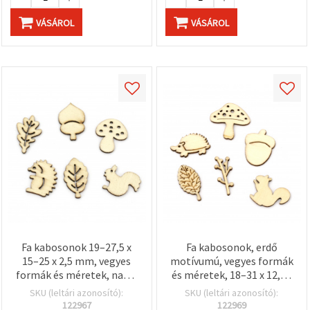
VÁSÁROL
VÁSÁROL
Fa kabosonok 19–27,5 x
Fa kabosonok, erdő
15–25 x 2,5 mm, vegyes
motívumú, vegyes formák
formák és méretek, natúr
és méretek, 18–31 x 12,5–
fa színű – 10 db
30 x 2,5 mm, natúr fa
SKU (leltári azonosító):
SKU (leltári azonosító):
színű – 10 db
122967
122969