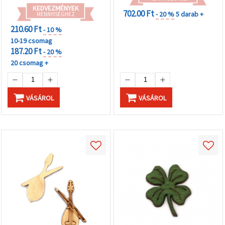
KEDVEZMÉNYEK
702.00 Ft
- 20 %
5 darab +
MENNYISÉGHEZ
210.60 Ft
- 10 %
10-19 csomag
187.20 Ft
- 20 %
20 csomag +
VÁSÁROL
VÁSÁROL