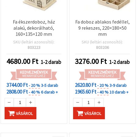
Fa ékszerdoboz, ház
Fa doboz ablakos fedéllel,
alakú, dekorálható,
9 rekeszes, 220×180×50
160×135×120 mm
mm
SKU (leltári azonosító):
SKU (leltári azonosító):
803223
803206
4680.00
Ft
3276.00
Ft
1-2 darab
1-2 darab
KEDVEZMÉNYEK
KEDVEZMÉNYEK
MENNYISÉGHEZ
MENNYISÉGHEZ
3744.00 Ft
2620.80 Ft
- 20 %
3-5 darab
- 20 %
3-9 darab
2808.00 Ft
1965.60 Ft
- 40 %
6 darab +
- 40 %
10 darab +
VÁSÁROL
VÁSÁROL