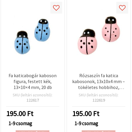
Fa katicabogár kaboson
Rózsaszín fa katica
figura, festett kék,
kabosonok, 13x10x4 mm –
13×10×4 mm, 20 db
tökéletes hobbihoz,
scrapbookinghoz és
SKU (leltári azonosító):
SKU (leltári azonosító):
kreatív DIY projektekhez,
122617
122619
20 db-os készlet
195.00
Ft
195.00
Ft
1-9 csomag
1-9 csomag