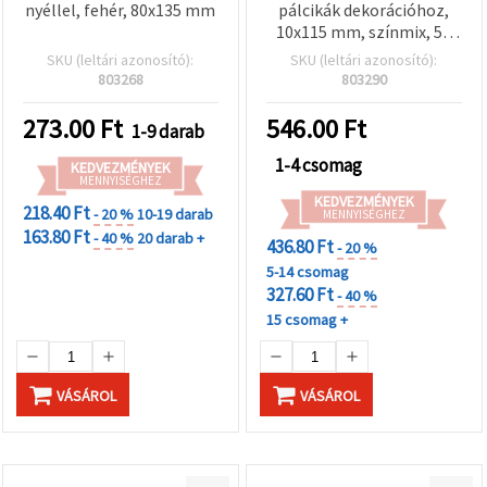
nyéllel, fehér, 80x135 mm
pálcikák dekorációhoz,
10x115 mm, színmix, 50
db
SKU (leltári azonosító):
SKU (leltári azonosító):
803268
803290
273.00
Ft
546.00
Ft
1-9 darab
1-4 csomag
KEDVEZMÉNYEK
MENNYISÉGHEZ
KEDVEZMÉNYEK
218.40 Ft
- 20 %
10-19 darab
MENNYISÉGHEZ
163.80 Ft
- 40 %
20 darab +
436.80 Ft
- 20 %
5-14 csomag
327.60 Ft
- 40 %
15 csomag +
VÁSÁROL
VÁSÁROL