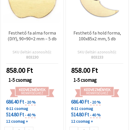
Festhető fa alma forma
Festhető fa hold forma,
(DIY), 90×90×2 mm – 5 db
100x85x2 mm, 5 db
SKU (leltári azonosító):
SKU (leltári azonosító):
803230
803233
858.00
Ft
858.00
Ft
1-5 csomag
1-5 csomag
KEDVEZMÉNYEK
KEDVEZMÉNYEK
MENNYISÉGHEZ
MENNYISÉGHEZ
686.40 Ft
686.40 Ft
- 20 %
- 20 %
6-11 csomag
6-11 csomag
514.80 Ft
514.80 Ft
- 40 %
- 40 %
12 csomag +
12 csomag +