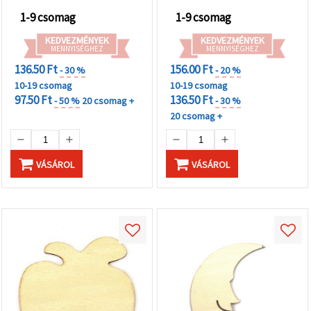
1-9 csomag
1-9 csomag
KEDVEZMÉNYEK
KEDVEZMÉNYEK
MENNYISÉGHEZ
MENNYISÉGHEZ
136.50 Ft
156.00 Ft
- 30 %
- 20 %
10-19 csomag
10-19 csomag
97.50 Ft
136.50 Ft
- 50 %
20 csomag +
- 30 %
20 csomag +
VÁSÁROL
VÁSÁROL