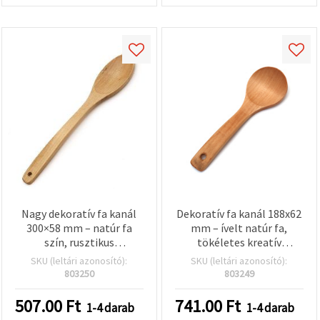
Nagy dekoratív fa kanál
Dekoratív fa kanál 188x62
300×58 mm – natúr fa
mm – ívelt natúr fa,
szín, rusztikus
tökéletes kreatív
dekorációhoz, hobbi
hobbihoz, DIY kézműves
SKU (leltári azonosító):
SKU (leltári azonosító):
kreatív és kézműves
projektekhez és rusztikus
803250
803249
projektekhez
dekorációhoz
507.00
Ft
741.00
Ft
1-4 darab
1-4 darab