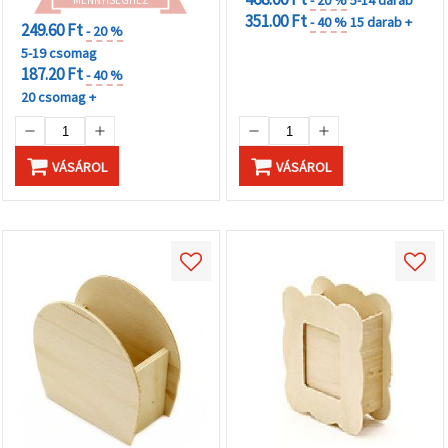
- 20 %
5-14 darab
MENNYISÉGHEZ
351.00 Ft
- 40 %
15 darab +
249.60 Ft
- 20 %
5-19 csomag
187.20 Ft
- 40 %
20 csomag +
VÁSÁROL
VÁSÁROL