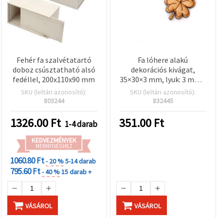
Fehér fa szalvétatartó
Fa lóhere alakú
doboz csúsztatható alsó
dekorációs kivágat,
fedéllel, 200x110x90 mm
35×30×3 mm, lyuk: 3 mm –
10 db
SKU (leltári azonosító):
SKU (leltári azonosító):
803244
832445
1326.00
Ft
351.00
Ft
1-4 darab
KEDVEZMÉNYEK
MENNYISÉGHEZ
1060.80 Ft
- 20 %
5-14 darab
795.60 Ft
- 40 %
15 darab +
VÁSÁROL
VÁSÁROL