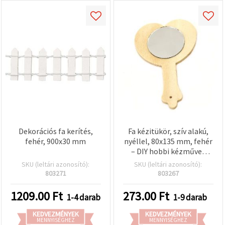
Dekorációs fa kerítés,
Fa kézitükör, szív alakú,
fehér, 900x30 mm
nyéllel, 80x135 mm, fehér
– DIY hobbi kézműves
alapanyag
SKU (leltári azonosító):
SKU (leltári azonosító):
803271
803267
1209.00
Ft
273.00
Ft
1-4 darab
1-9 darab
KEDVEZMÉNYEK
KEDVEZMÉNYEK
MENNYISÉGHEZ
MENNYISÉGHEZ