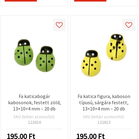
Fa katicabogár
Fa katica figura, kaboson
kabosonok, festett zöld,
típusú, sárgára festett,
13×10×4 mm – 20 db
13×10×4 mm – 20 db
SKU (leltári azonosító):
SKU (leltári azonosító):
122616
122613
195.00
Ft
195.00
Ft