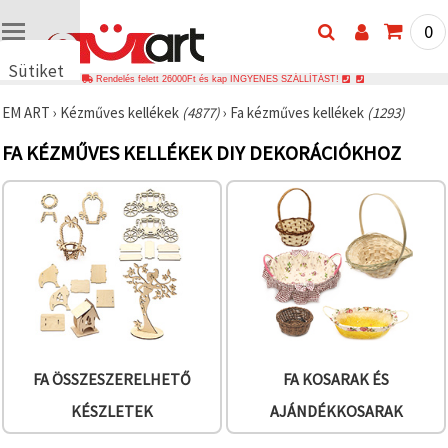
0
Sütiket
Rendelés felett 26000Ft és kap INGYENES SZÁLLÍTÁST!
használunk
EM ART
›
Kézműves kellékek
(4877)
›
Fa kézműves kellékek
(1293)
🍪 Cookie-
kat és
FA KÉZMŰVES KELLÉKEK DIY DEKORÁCIÓKHOZ
hasonló
technológiákat
használunk
annak
érdekében,
hogy
biztosítsuk
a weboldal
megfelelő
működését,
javítsuk az
Ön
felhasználói
élményét,
és az Ön
FA ÖSSZESZERELHETŐ
FA KOSARAK ÉS
hozzájárulásával
elemezzük
KÉSZLETEK
AJÁNDÉKKOSARAK
a
forgalmat,