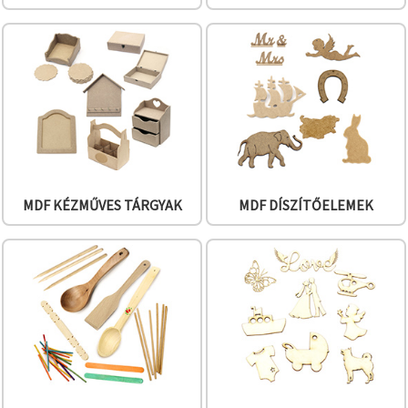
"Mentés"
gombra
kattintva.
Fogadja
el
mindet
Beállítások
MDF KÉZMŰVES TÁRGYAK
MDF DÍSZÍTŐELEMEK