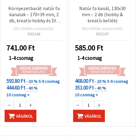
Környezetbarát natúr fa
Natúr fa kanál, 130x30
kanalak – 170×39 mm, 2
mm – 2 db (hobby &
db, kreatív hobby és DIY
kreatív kellék)
kézműves dekorációkhoz
SKU (leltári azonosító):
SKU (leltári azonosító):
803248
803247
741.00
Ft
585.00
Ft
1-4 csomag
1-4 csomag
KEDVEZMÉNYEK
KEDVEZMÉNYEK
MENNYISÉGHEZ
MENNYISÉGHEZ
592.80 Ft
468.00 Ft
- 20 %
5-9 csomag
- 20 %
5-9 csomag
444.60 Ft
351.00 Ft
- 40 %
- 40 %
10 csomag +
10 csomag +
VÁSÁROL
VÁSÁROL