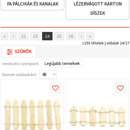
FA PÁLCIKÁK ÉS KANALAK
LÉZERVÁGOTT KARTON
DÍSZEK
«
‹
22
23
24
25
26
›
»
1293 tételek | oldalak 24/27
SZŰRŐK
rendezési szempont:
Elemek oldalanként: