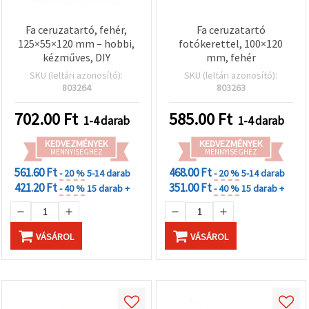
Fa ceruzatartó, fehér,
Fa ceruzatartó
125×55×120 mm – hobbi,
fotókerettel, 100×120
kézműves, DIY
mm, fehér
SKU (leltári azonosító):
SKU (leltári azonosító):
803264
803263
702.00
Ft
585.00
Ft
1-4 darab
1-4 darab
KEDVEZMÉNYEK
KEDVEZMÉNYEK
MENNYISÉGHEZ
MENNYISÉGHEZ
561.60 Ft
468.00 Ft
- 20 %
5-14 darab
- 20 %
5-14 darab
421.20 Ft
351.00 Ft
- 40 %
15 darab +
- 40 %
15 darab +
VÁSÁROL
VÁSÁROL