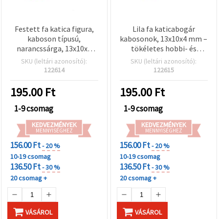
Festett fa katica figura,
Lila fa katicabogár
kaboson típusú,
kabosonok, 13x10x4 mm –
narancssárga, 13x10x4
tökéletes hobbi- és
mm, 20 db
kézműves projektekhez,
SKU (leltári azonosító):
SKU (leltári azonosító):
scrapbookhoz és DIY
122614
122615
dekorációkhoz, 20 db-os
szett
195.00
Ft
195.00
Ft
1-9 csomag
1-9 csomag
KEDVEZMÉNYEK
KEDVEZMÉNYEK
MENNYISÉGHEZ
MENNYISÉGHEZ
156.00 Ft
156.00 Ft
- 20 %
- 20 %
10-19 csomag
10-19 csomag
136.50 Ft
136.50 Ft
- 30 %
- 30 %
20 csomag +
20 csomag +
VÁSÁROL
VÁSÁROL