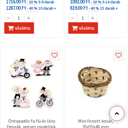
1716.00 Ft
1092.00 Ft
- 20 %
5-9 darab
- 20 %
5-14 darab
1287.00 Ft
819.00 Ft
- 40 %
10 darab +
- 40 %
15 darab +
VÁSÁROL
VÁSÁROL
Öntapadós fa fiú és lány
Mini fonott kosár,
figurák, vegyes modellek,
35x55x40 mm