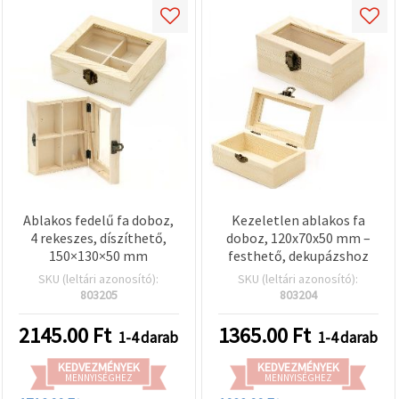
Ablakos fedelű fa doboz,
Kezeletlen ablakos fa
4 rekeszes, díszíthető,
doboz, 120x70x50 mm –
150×130×50 mm
festhető, dekupázshoz
SKU (leltári azonosító):
SKU (leltári azonosító):
803205
803204
2145.00
Ft
1365.00
Ft
1-4 darab
1-4 darab
KEDVEZMÉNYEK
KEDVEZMÉNYEK
MENNYISÉGHEZ
MENNYISÉGHEZ