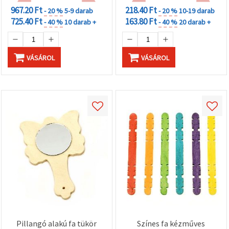
967.20 Ft
218.40 Ft
- 20 %
5-9 darab
- 20 %
10-19 darab
725.40 Ft
163.80 Ft
- 40 %
10 darab +
- 40 %
20 darab +
VÁSÁROL
VÁSÁROL
Pillangó alakú fa tükör
Színes fa kézműves