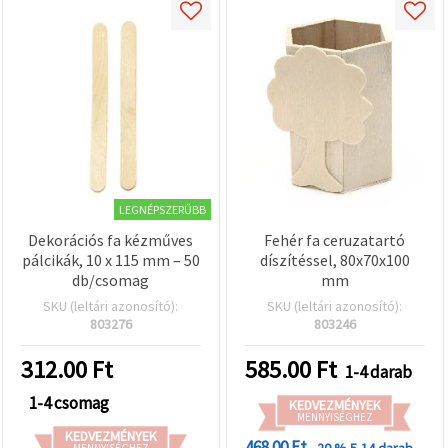
LEGNÉPSZERŰBB
Dekorációs fa kézműves
Fehér fa ceruzatartó
pálcikák, 10 x 115 mm – 50
díszítéssel, 80x70x100
db/csomag
mm
SKU (leltári azonosító):
SKU (leltári azonosító):
803276
803246
312.00
Ft
585.00
Ft
1-4 darab
1-4 csomag
KEDVEZMÉNYEK
MENNYISÉGHEZ
KEDVEZMÉNYEK
468.00 Ft