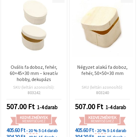
Ovális fa doboz, fehér,
Négyzet alakú fa doboz,
60×45×30 mm – kreatív
fehér, 50×50×30 mm
hobby, dekupázs
SKU (leltári azonosító):
SKU (leltári azonosító):
803242
803240
507.00
Ft
507.00
Ft
1-4 darab
1-4 darab
KEDVEZMÉNYEK
KEDVEZMÉNYEK
MENNYISÉGHEZ
MENNYISÉGHEZ
405.60 Ft
405.60 Ft
- 20 %
5-14 darab
- 20 %
5-14 darab