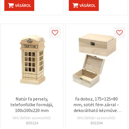
VÁSÁROL
VÁSÁROL
Natúr fa persely,
Fa doboz, 175×125×80
telefonfülke formájú,
mm, sötét fém zárral –
100x100x220 mm
dekorálható kézműves
alap
SKU (leltári azonosító):
SKU (leltári azonosító):
803224
802294