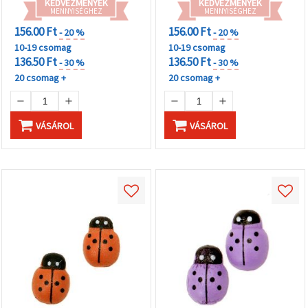
KEDVEZMÉNYEK
KEDVEZMÉNYEK
MENNYISÉGHEZ
MENNYISÉGHEZ
156.00 Ft
156.00 Ft
- 20 %
- 20 %
10-19 csomag
10-19 csomag
136.50 Ft
136.50 Ft
- 30 %
- 30 %
20 csomag +
20 csomag +
VÁSÁROL
VÁSÁROL