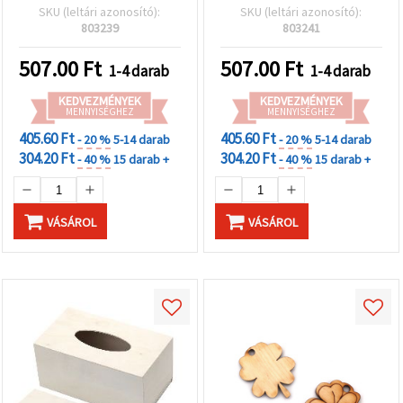
SKU (leltári azonosító):
SKU (leltári azonosító):
803239
803241
507.00
Ft
507.00
Ft
1-4 darab
1-4 darab
KEDVEZMÉNYEK
KEDVEZMÉNYEK
MENNYISÉGHEZ
MENNYISÉGHEZ
405.60 Ft
405.60 Ft
- 20 %
5-14 darab
- 20 %
5-14 darab
304.20 Ft
304.20 Ft
- 40 %
15 darab +
- 40 %
15 darab +
VÁSÁROL
VÁSÁROL