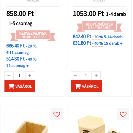
803228
803217
858.00
Ft
1053.00
Ft
1-4 darab
1-5 csomag
KEDVEZMÉNYEK
MENNYISÉGHEZ
KEDVEZMÉNYEK
842.40 Ft
- 20 %
5-14 darab
MENNYISÉGHEZ
631.80 Ft
- 40 %
15 darab +
686.40 Ft
- 20 %
6-11 csomag
514.80 Ft
- 40 %
12 csomag +
VÁSÁROL
VÁSÁROL