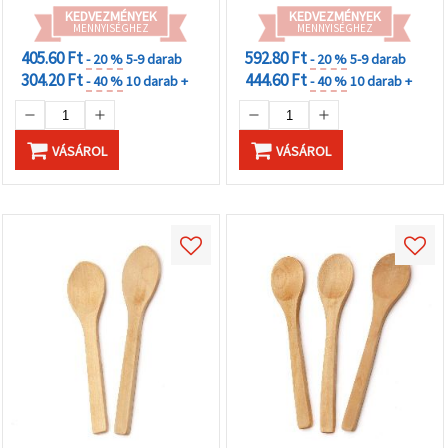
KEDVEZMÉNYEK
KEDVEZMÉNYEK
MENNYISÉGHEZ
MENNYISÉGHEZ
405.60 Ft
592.80 Ft
- 20 %
5-9 darab
- 20 %
5-9 darab
304.20 Ft
444.60 Ft
- 40 %
10 darab +
- 40 %
10 darab +
VÁSÁROL
VÁSÁROL