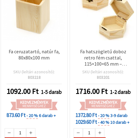
Fa ceruzatartó, natúr fa,
Fa hatszögletű doboz
80x80x100 mm
retro fém csattal,
115×100×65 mm –
dekupázs/DIY
SKU (leltári azonosító):
SKU (leltári azonosító):
803218
803201
1092.00
Ft
1716.00
Ft
1-5 darab
1-2 darab
KEDVEZMÉNYEK
KEDVEZMÉNYEK
MENNYISÉGHEZ
MENNYISÉGHEZ
873.60 Ft
1372.80 Ft
- 20 %
6 darab +
- 20 %
3-9 darab
1029.60 Ft
- 40 %
10 darab +