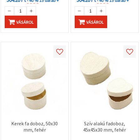
304.20 Ft
304.20 Ft
- 40 %
15 darab +
- 40 %
15 darab +
VÁSÁROL
VÁSÁROL
Kerek fa doboz, 50x30
Szív alakú fadoboz,
mm, fehér
45x45x30 mm, fehér