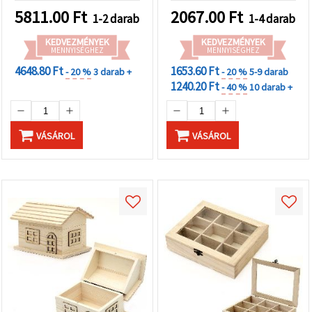
5811.00
Ft
2067.00
Ft
1-2 darab
1-4 darab
KEDVEZMÉNYEK
KEDVEZMÉNYEK
MENNYISÉGHEZ
MENNYISÉGHEZ
4648.80 Ft
1653.60 Ft
- 20 %
3 darab +
- 20 %
5-9 darab
1240.20 Ft
- 40 %
10 darab +
VÁSÁROL
VÁSÁROL