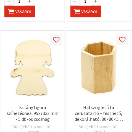
VÁSÁROL
VÁSÁROL
Fa lány figura
Hatszögletű fa
színezéshez, 95x73x2 mm
ceruzatartó – festhető,
- 5 db-os csomag
dekorálható, 80×80×100
mm
SKU (leltári azonosító):
SKU (leltári azonosító):