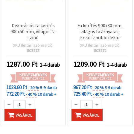
Dekorációs fa kerítés
Fa kerítés 900x30 mm,
900x50 mm, világos fa
világos fa árnyalat,
színű
kreatív hobbi dekor
SKU (leltári azonosító):
SKU (leltári azonosító):
803275
803272
1287.00
Ft
1209.00
Ft
1-4 darab
1-4 darab
KEDVEZMÉNYEK
KEDVEZMÉNYEK
MENNYISÉGHEZ
MENNYISÉGHEZ
1029.60 Ft
967.20 Ft
- 20 %
5-9 darab
- 20 %
5-9 darab
772.20 Ft
725.40 Ft
- 40 %
10 darab +
- 40 %
10 darab +
VÁSÁROL
VÁSÁROL