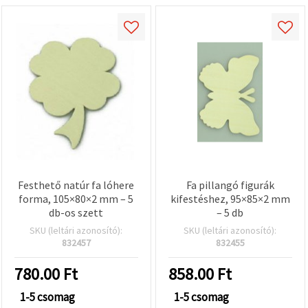
Festhető natúr fa lóhere
Fa pillangó figurák
forma, 105×80×2 mm – 5
kifestéshez, 95×85×2 mm
db-os szett
– 5 db
SKU (leltári azonosító):
SKU (leltári azonosító):
832457
832455
780.00
Ft
858.00
Ft
1-5 csomag
1-5 csomag