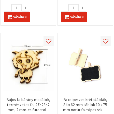
VÁSÁROL
VÁSÁROL
Bájos fa bárány medálok,
Fa csipeszes krétatáblák,
természetes fa, 27×23×2
84 x 62 mm táblák 10 x 75
mm, 2 mm-es furattal –
mm natúr fa csipeszekkel