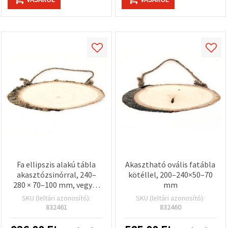
Fa ellipszis alakú tábla
Akasztható ovális fatábla
akasztózsinórral, 240–
kötéllel, 200–240×50–70
280 × 70–100 mm, vegyes
mm
méretek
SKU (leltári azonosító):
SKU (leltári azonosító):
832461
832460