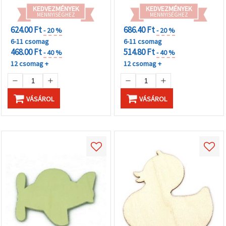
KEDVEZMÉNYEK
KEDVEZMÉNYEK
MENNYISÉGHEZ
MENNYISÉGHEZ
624.00 Ft
686.40 Ft
- 20 %
- 20 %
6-11 csomag
6-11 csomag
468.00 Ft
514.80 Ft
- 40 %
- 40 %
12 csomag +
12 csomag +
VÁSÁROL
VÁSÁROL