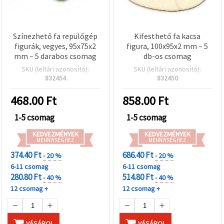
Színezhető fa repülőgép
Kifesthető fa kacsa
figurák, vegyes, 95x75x2
figura, 100x95x2 mm – 5
mm – 5 darabos csomag
db-os csomag
SKU (leltári azonosító):
SKU (leltári azonosító):
832454
832450
468.00
Ft
858.00
Ft
1-5 csomag
1-5 csomag
KEDVEZMÉNYEK
KEDVEZMÉNYEK
MENNYISÉGHEZ
MENNYISÉGHEZ
374.40 Ft
686.40 Ft
- 20 %
- 20 %
6-11 csomag
6-11 csomag
280.80 Ft
514.80 Ft
- 40 %
- 40 %
12 csomag +
12 csomag +
VÁSÁROL
VÁSÁROL