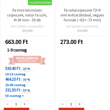
LEGNÉPSZERŰBB
Fa mini kézműves
Fa ruhacsipeszek 72×9
csipeszek, natúr fa szín,
mm krétatáblával, vegyes
4×30 mm - 50 db
formák (~82×~73 mm)
SKU (leltári azonosító):
SKU (leltári azonosító):
801096
801690
663.00
Ft
273.00
Ft
1-9 csomag
KEDVEZMÉNYEK
MENNYISÉGHEZ
530.40 Ft
- 20 %
10-19 csomag
464.10 Ft
- 30 %
20-49 csomag
331.50 Ft
- 50 %
50 csomag +