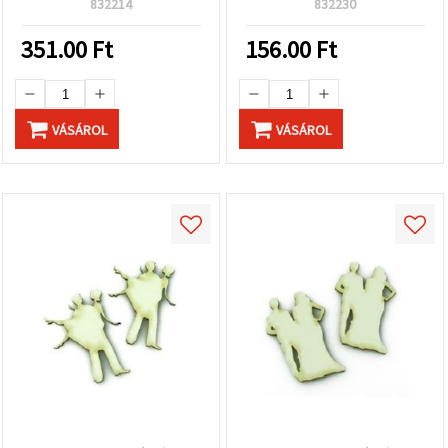
mm, 2 db
832214
832230
351.00
Ft
156.00
Ft
VÁSÁROL
VÁSÁROL