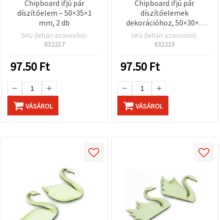
Chipboard ifjú pár
Chipboard ifjú pár
díszítőelem – 50×35×1
díszítőelemek
mm, 2 db
dekorációhoz, 50×30×1
mm – 2 db
SKU (leltári azonosító):
SKU (leltári azonosító):
832217
832215
97.50
Ft
97.50
Ft
VÁSÁROL
VÁSÁROL