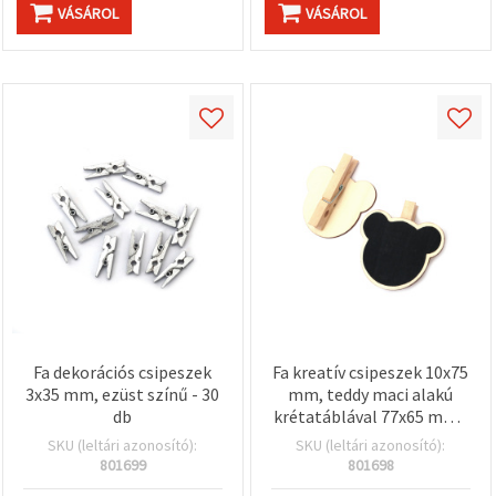
VÁSÁROL
VÁSÁROL
Fa dekorációs csipeszek
Fa kreatív csipeszek 10x75
3x35 mm, ezüst színű - 30
mm, teddy maci alakú
db
krétatáblával 77x65 mm -
2 db
SKU (leltári azonosító):
SKU (leltári azonosító):
801699
801698