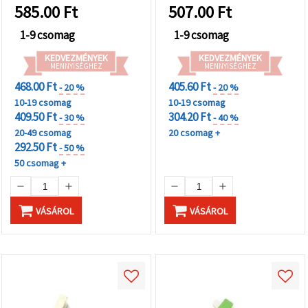
585.00
Ft
507.00
Ft
1-9 csomag
1-9 csomag
KEDVEZMÉNYEK
KEDVEZMÉNYEK
MENNYISÉGHEZ
MENNYISÉGHEZ
468.00 Ft
405.60 Ft
- 20 %
- 20 %
10-19 csomag
10-19 csomag
409.50 Ft
304.20 Ft
- 30 %
- 40 %
20-49 csomag
20 csomag +
292.50 Ft
- 50 %
50 csomag +
VÁSÁROL
VÁSÁROL