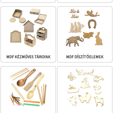
"Mentés"
gombra
kattintva.
Fogadja
el
mindet
Beállítások
MDF KÉZMŰVES TÁRGYAK
MDF DÍSZÍTŐELEMEK