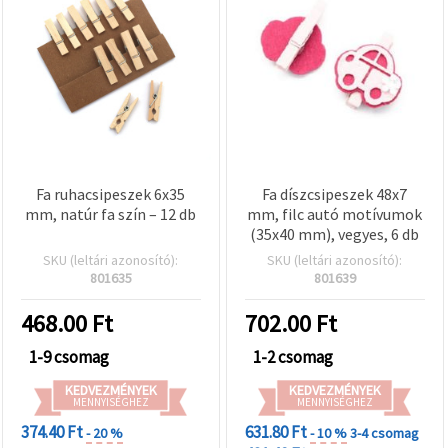
Fa ruhacsipeszek 6x35
Fa díszcsipeszek 48x7
mm, natúr fa szín – 12 db
mm, filc autó motívumok
(35x40 mm), vegyes, 6 db
SKU (leltári azonosító):
SKU (leltári azonosító):
801635
801639
468.00
Ft
702.00
Ft
1-9 csomag
1-2 csomag
KEDVEZMÉNYEK
KEDVEZMÉNYEK
MENNYISÉGHEZ
MENNYISÉGHEZ
374.40 Ft
631.80 Ft
- 20 %
- 10 %
3-4 csomag