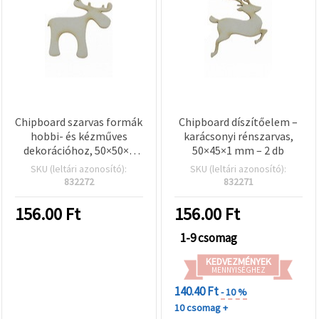
Chipboard szarvas formák
Chipboard díszítőelem –
hobbi- és kézműves
karácsonyi rénszarvas,
dekorációhoz, 50×50×1
50×45×1 mm – 2 db
mm – 2 db
SKU (leltári azonosító):
SKU (leltári azonosító):
832272
832271
156.00
Ft
156.00
Ft
1-9 csomag
KEDVEZMÉNYEK
MENNYISÉGHEZ
140.40 Ft
- 10 %
10 csomag +