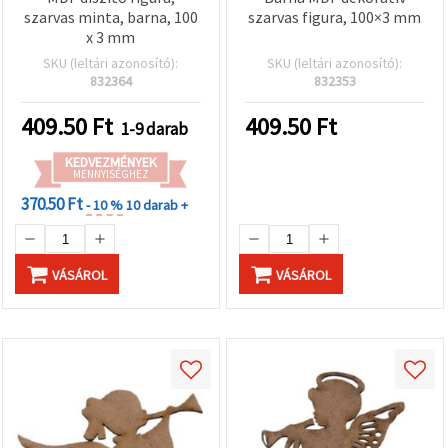
szarvas minta, barna, 100
szarvas figura, 100×3 mm
x 3 mm
SKU (leltári azonosító):
SKU (leltári azonosító):
832364
832353
409.50
Ft
409.50
Ft
1-9 darab
KEDVEZMÉNYEK
MENNYISÉGHEZ
370.50 Ft
- 10 %
10 darab +
VÁSÁROL
VÁSÁROL