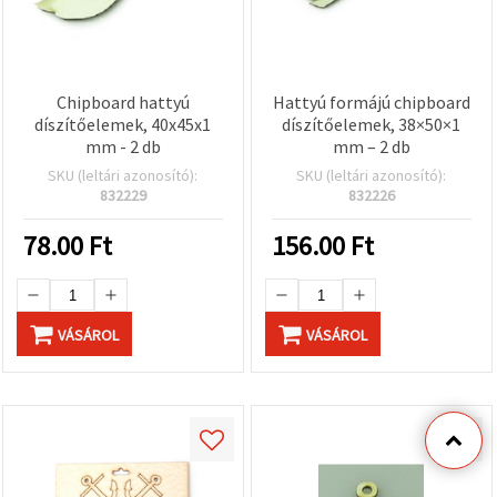
Chipboard hattyú
Hattyú formájú chipboard
díszítőelemek, 40x45x1
díszítőelemek, 38×50×1
mm - 2 db
mm – 2 db
SKU (leltári azonosító):
SKU (leltári azonosító):
832229
832226
78.00
Ft
156.00
Ft
VÁSÁROL
VÁSÁROL