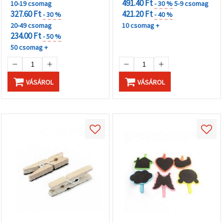
491.40 Ft
10-19 csomag
- 30 %
5-9 csomag
327.60 Ft
421.20 Ft
- 30 %
- 40 %
20-49 csomag
10 csomag +
234.00 Ft
- 50 %
50 csomag +
VÁSÁROL
VÁSÁROL