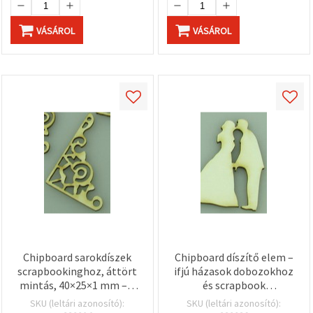
VÁSÁROL
VÁSÁROL
Chipboard sarokdíszek
Chipboard díszítő elem –
scrapbookinghoz, áttört
ifjú házasok dobozokhoz
mintás, 40×25×1 mm – 4
és scrapbook
db
albumokhoz, 50×35×1
SKU (leltári azonosító):
SKU (leltári azonosító):