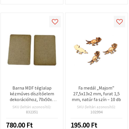
Barna MDF téglalap
Fa medál „Majom”
kézműves díszítőelem
27,5x13x2 mm, furat 1,5
dekorációhoz, 70x50x3
mm, natúr fa szín – 10 db
mm - 5 db
SKU (leltári azonosító):
SKU (leltári azonosító):
832351
102994
780.00
Ft
195.00
Ft