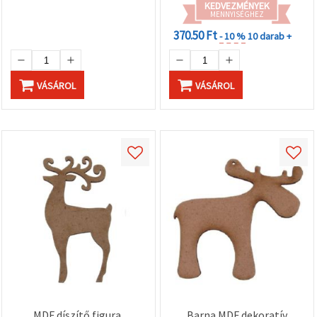
KEDVEZMÉNYEK
MENNYISÉGHEZ
370.50 Ft
- 10 %
10 darab +
VÁSÁROL
VÁSÁROL
MDF díszítő figura,
Barna MDF dekoratív