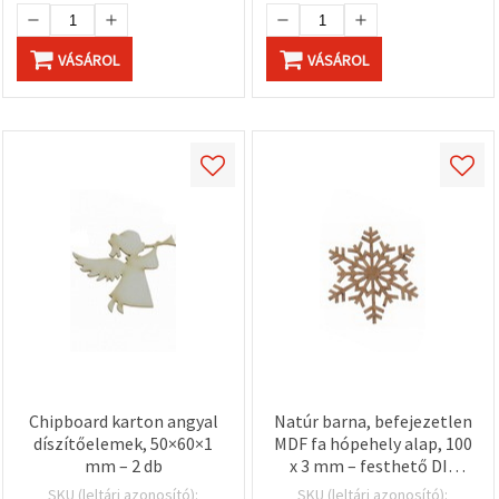
VÁSÁROL
VÁSÁROL
Chipboard karton angyal
Natúr barna, befejezetlen
díszítőelemek, 50×60×1
MDF fa hópehely alap, 100
mm – 2 db
x 3 mm – festhető DIY
hobbi és kézműves
SKU (leltári azonosító):
SKU (leltári azonosító):