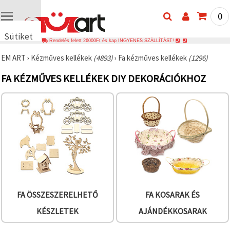
0
Sütiket
Rendelés felett 26000Ft és kap INGYENES SZÁLLÍTÁST!
használunk
EM ART
›
Kézműves kellékek
(4893)
›
Fa kézműves kellékek
(1296)
🍪 Cookie-
kat és
FA KÉZMŰVES KELLÉKEK DIY DEKORÁCIÓKHOZ
hasonló
technológiákat
használunk
annak
érdekében,
hogy
biztosítsuk
a weboldal
megfelelő
működését,
javítsuk az
Ön
felhasználói
élményét,
és az Ön
FA ÖSSZESZERELHETŐ
FA KOSARAK ÉS
hozzájárulásával
elemezzük
KÉSZLETEK
AJÁNDÉKKOSARAK
a
forgalmat,