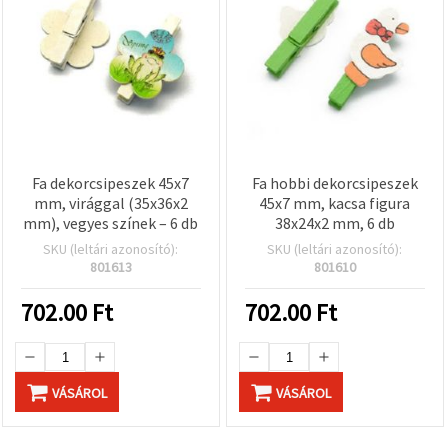
Fa dekorcsipeszek 45x7
Fa hobbi dekorcsipeszek
mm, virággal (35x36x2
45x7 mm, kacsa figura
mm), vegyes színek – 6 db
38x24x2 mm, 6 db
SKU (leltári azonosító):
SKU (leltári azonosító):
801613
801610
702.00
Ft
702.00
Ft
VÁSÁROL
VÁSÁROL