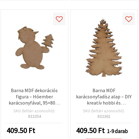
Barna MDF dekorációs
Barna MDF
figura – Hóember
karácsonyfadísz alap – DIY
karácsonyfával, 95×80×3
kreatív hobbi és
mm
kézműves projektekhez,
SKU (leltári azonosító):
SKU (leltári azonosító):
100x55x3 mm
832354
832361
409.50
Ft
409.50
Ft
1-9 darab