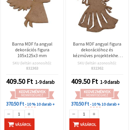
Barna MDF fa angyal
Barna MDF angyal figura
dekorációs figura
dekorációhoz és
105x125x3 mm
kézműves projektekhez,
100x75x3 mm
SKU (leltári azonosító):
SKU (leltári azonosító):
832363
832362
409.50
Ft
409.50
Ft
1-9 darab
1-9 darab
KEDVEZMÉNYEK
KEDVEZMÉNYEK
MENNYISÉGHEZ
MENNYISÉGHEZ
370.50 Ft
370.50 Ft
- 10 %
10 darab +
- 10 %
10 darab +
VÁSÁROL
VÁSÁROL