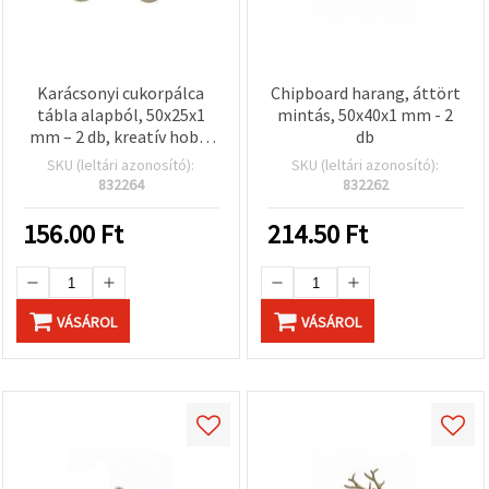
Karácsonyi cukorpálca
Chipboard harang, áttört
tábla alapból, 50x25x1
mintás, 50x40x1 mm - 2
mm – 2 db, kreatív hobbi
db
dekor kellék
SKU (leltári azonosító):
SKU (leltári azonosító):
832264
832262
156.00
Ft
214.50
Ft
VÁSÁROL
VÁSÁROL