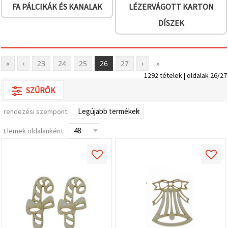
FA PÁLCIKÁK ÉS KANALAK
LÉZERVÁGOTT KARTON
DÍSZEK
«
‹
23
24
25
26
27
›
»
1292 tételek | oldalak 26/27
SZŰRŐK
rendezési szempont:
Elemek oldalanként: