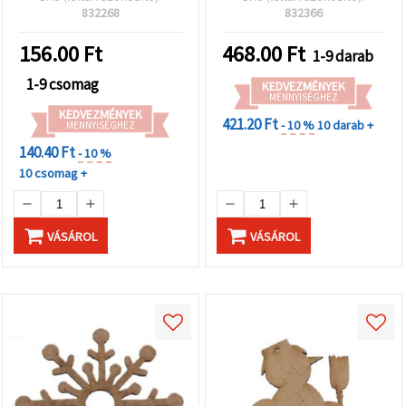
forma, karácsonyi dísz és
832268
832366
rusztikus ünnepi
dekoráció
156.00
Ft
468.00
Ft
1-9 darab
1-9 csomag
KEDVEZMÉNYEK
MENNYISÉGHEZ
KEDVEZMÉNYEK
421.20 Ft
- 10 %
10 darab +
MENNYISÉGHEZ
140.40 Ft
- 10 %
10 csomag +
VÁSÁROL
VÁSÁROL