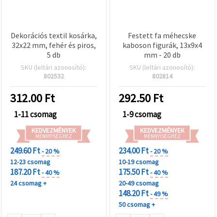
Dekorációs textil kosárka,
Festett fa méhecske
32x22 mm, fehér és piros,
kaboson figurák, 13x9x4
5 db
mm - 20 db
SKU (leltári azonosító):
SKU (leltári azonosító):
802532
802814
312.00
Ft
292.50
Ft
1-11 csomag
1-9 csomag
KEDVEZMÉNYEK
KEDVEZMÉNYEK
MENNYISÉGHEZ
MENNYISÉGHEZ
249.60 Ft
234.00 Ft
- 20 %
- 20 %
12-23 csomag
10-19 csomag
187.20 Ft
175.50 Ft
- 40 %
- 40 %
24 csomag +
20-49 csomag
148.20 Ft
- 49 %
50 csomag +