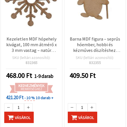
Kezeletlen MDF hópehely
Barna MDF figura – seprűs
kivágat, 100 mm átmérő x
hóember, hobbi és
3 mm vastag – natúr
kézműves díszítéshez,
barna, festhető díszalap
100×73×3 mm
SKU (leltári azonosító):
SKU (leltári azonosító):
DIY festéshez,
832365
832355
dekupázshoz és
karácsonyi kreatív hobbi
468.00
Ft
409.50
Ft
1-9 darab
projektekhez
KEDVEZMÉNYEK
MENNYISÉGHEZ
421.20 Ft
- 10 %
10 darab +
VÁSÁROL
VÁSÁROL