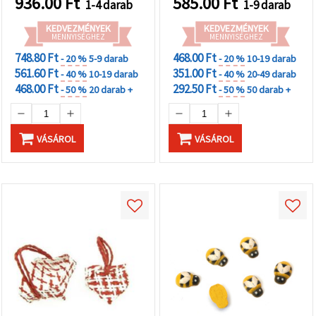
936.00
Ft
585.00
Ft
1-4 darab
1-9 darab
KEDVEZMÉNYEK
KEDVEZMÉNYEK
MENNYISÉGHEZ
MENNYISÉGHEZ
748.80 Ft
468.00 Ft
- 20 %
5-9 darab
- 20 %
10-19 darab
561.60 Ft
351.00 Ft
- 40 %
10-19 darab
- 40 %
20-49 darab
468.00 Ft
292.50 Ft
- 50 %
20 darab +
- 50 %
50 darab +
VÁSÁROL
VÁSÁROL