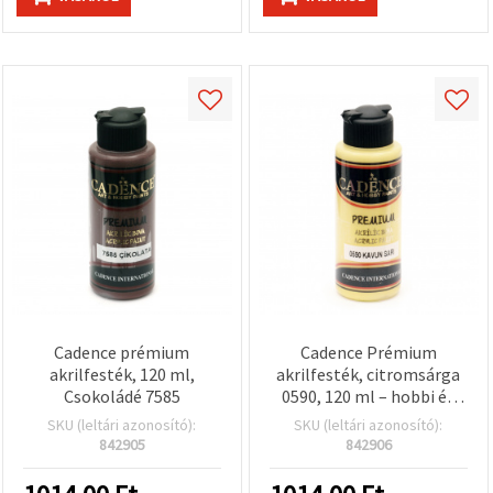
Cadence prémium
Cadence Prémium
akrilfesték, 120 ml,
akrilfesték, citromsárga
Csokoládé 7585
0590, 120 ml – hobbi és
kézműves projektekhez
SKU (leltári azonosító):
SKU (leltári azonosító):
842905
842906