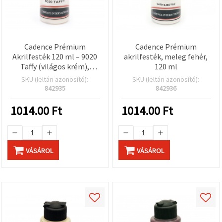
Cadence Prémium
Cadence Prémium
Akrilfesték 120 ml – 9020
akrilfesték, meleg fehér,
Taffy (világos krém),
120 ml
többfelületű hobbi
SKU (leltári azonosító):
SKU (leltári azonosító):
festék vászonra, fára,
842935
842936
papírra, kerámiára,
kézműves és DIY
1014.00
Ft
1014.00
Ft
dekorációs projektekhez
VÁSÁROL
VÁSÁROL