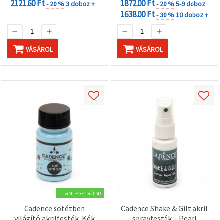
2121.60 Ft
1872.00 Ft
- 20 %
3 doboz +
- 20 %
5-9 doboz
1638.00 Ft
- 30 %
10 doboz +
VÁSÁROL
VÁSÁROL
LEGNÉPSZERŰBB
Cadence sötétben
Cadence Shake & Gilt akril
világító akrilfesték, Kék
sprayfesték – Pearl