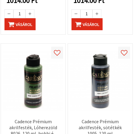
1014.00
Ft
1014.00
Ft
VÁSÁROL
VÁSÁROL
Cadence Prémium
Cadence Prémium
akrilfesték, Lóherezöld
akrilfesték, sötétkék
8026, 120 ml, hobbi és
1005, 120 ml