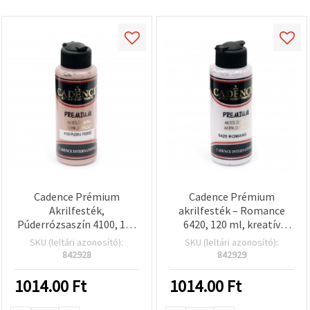
Cadence Prémium
Cadence Prémium
Akrilfesték,
akrilfesték – Romance
Púderrózsaszín 4100, 120
6420, 120 ml, kreatív
ml
hobbihoz
SKU (leltári azonosító):
SKU (leltári azonosító):
842928
842929
1014.00
Ft
1014.00
Ft