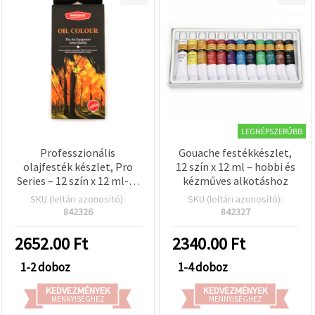
LEGNÉPSZERŰBB
Professzionális
Gouache festékkészlet,
olajfesték készlet, Pro
12 szín x 12 ml – hobbi és
Series – 12 szín x 12 ml-es
kézműves alkotáshoz
tubusok (12 db) –
SKU (leltári azonosító):
SKU (leltári azonosító):
művészminőségű, nem
842326
842327
mérgező, élénk és mély
pigmentek vászonra, fára
2652.00
Ft
2340.00
Ft
és papírra – ideális
művészeknek, diákoknak
1-2 doboz
1-4 doboz
és hobbialkotóknak
KEDVEZMÉNYEK
KEDVEZMÉNYEK
MENNYISÉGHEZ
MENNYISÉGHEZ