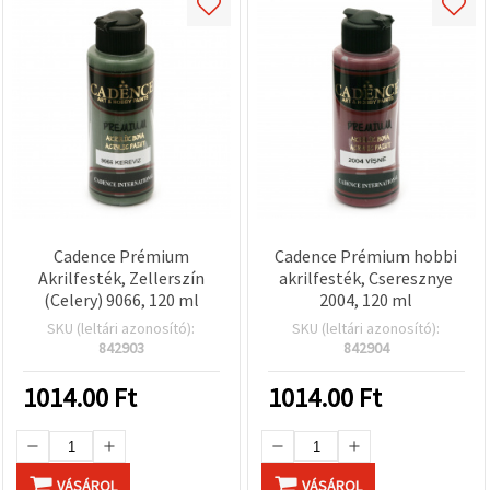
Cadence Prémium
Cadence Prémium hobbi
Akrilfesték, Zellerszín
akrilfesték, Cseresznye
(Celery) 9066, 120 ml
2004, 120 ml
SKU (leltári azonosító):
SKU (leltári azonosító):
842903
842904
1014.00
Ft
1014.00
Ft
VÁSÁROL
VÁSÁROL