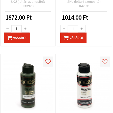
120 ml
SKU (leltári azonosító):
SKU (leltári azonosító):
842920
842921
1872.00
Ft
1014.00
Ft
VÁSÁROL
VÁSÁROL