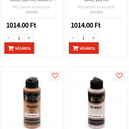
kézműves projektekhez
SKU (leltári azonosító):
SKU (leltári azonosító):
842907
842909
1014.00
Ft
1014.00
Ft
VÁSÁROL
VÁSÁROL