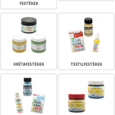
"Mentés"
FESTÉKEK
gombra
kattintva.
Fogadja
el
mindet
Beállítások
KRÉTAFESTÉKEK
TEXTILFESTÉKEK