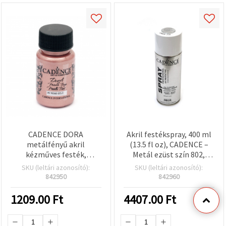
CADENCE DORA
Akril festékspray, 400 ml
metálfényű akril
(13.5 fl oz), CADENCE –
kézműves festék,
Metál ezüst szín 802,
rózsaarany 202 — 50 ml-
univerzális, gyorsan
SKU (leltári azonosító):
SKU (leltári azonosító):
es flakon, csillogó
száradó, UV-álló,
842950
842960
metálhatás DIY és kreatív
beltéri/kültéri, hobbi és
hobbi projektekhez —
kézműves DIY
1209.00
Ft
4407.00
Ft
aranyszínű felület (nem
projektekhez, fára,
valódi arany)
fémre, műanyagra