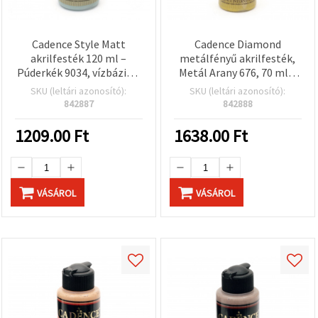
Cadence Style Matt
Cadence Diamond
akrilfesték 120 ml –
metálfényű akrilfesték,
Púderkék 9034, vízbázisú,
Metál Arany 676, 70 ml –
nem toxikus, több
csillogó hobbi és DIY
SKU (leltári azonosító):
SKU (leltári azonosító):
felületre (vászon, fa,
festék (arany színű; valódi
842887
842888
papír), matt felületű,
aranyat nem tartalmaz)
kézműves és DIY
1209.00
Ft
1638.00
Ft
projektekhez
VÁSÁROL
VÁSÁROL