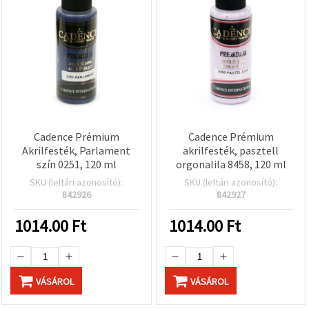
Cadence Prémium
Cadence Prémium
Akrilfesték, Parlament
akrilfesték, pasztell
szín 0251, 120 ml
orgonalila 8458, 120 ml
SKU (leltári azonosító):
SKU (leltári azonosító):
842926
842927
1014.00
Ft
1014.00
Ft
VÁSÁROL
VÁSÁROL