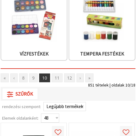
VÍZFESTÉKEK
TEMPERA FESTÉKEK
«
‹
8
9
10
11
12
›
»
851 tételek | oldalak 10/18
SZŰRŐK
rendezési szempont:
Elemek oldalanként: