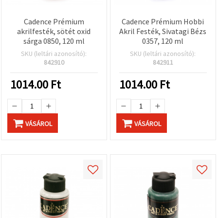
Cadence Prémium
Cadence Prémium Hobbi
akrilfesték, sötét oxid
Akril Festék, Sivatagi Bézs
sárga 0850, 120 ml
0357, 120 ml
SKU (leltári azonosító):
SKU (leltári azonosító):
842910
842911
1014.00
Ft
1014.00
Ft
VÁSÁROL
VÁSÁROL