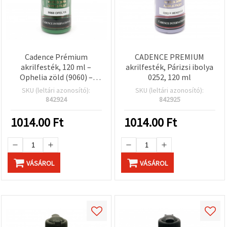
Cadence Prémium
CADENCE PREMIUM
akrilfesték, 120 ml –
akrilfesték, Párizsi ibolya
Ophelia zöld (9060) –
0252, 120 ml
magas pigmenttartalmú,
SKU (leltári azonosító):
SKU (leltári azonosító):
vízbázisú, gyorsan
842924
842925
száradó, vászonra, fára,
papírra, hobbi, kézműves
1014.00
Ft
1014.00
Ft
és DIY projektekhez
VÁSÁROL
VÁSÁROL