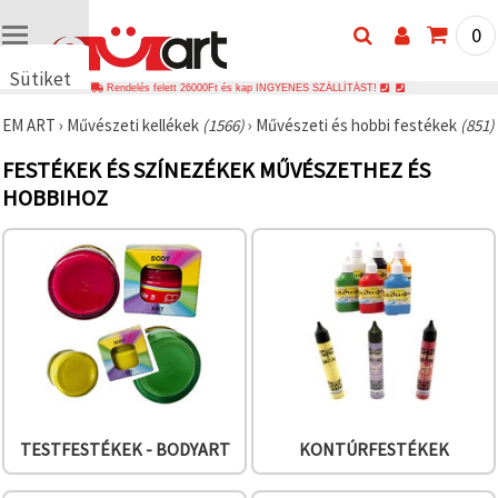
0
Sütiket
Rendelés felett 26000Ft és kap INGYENES SZÁLLÍTÁST!
használunk
EM ART
›
Művészeti kellékek
(1566)
›
Művészeti és hobbi festékek
(851)
🍪 Cookie-
kat és
FESTÉKEK ÉS SZÍNEZÉKEK MŰVÉSZETHEZ ÉS
hasonló
technológiákat
HOBBIHOZ
használunk
annak
érdekében,
hogy
biztosítsuk
a weboldal
megfelelő
működését,
javítsuk az
Ön
felhasználói
élményét,
és az Ön
hozzájárulásával
TESTFESTÉKEK - BODYART
KONTÚRFESTÉKEK
elemezzük
a
forgalmat,