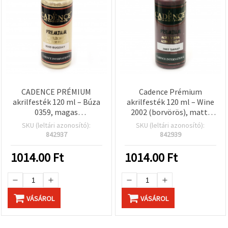
CADENCE PRÉMIUM
Cadence Prémium
akrilfesték 120 ml – Búza
akrilfesték 120 ml – Wine
0359, magas
2002 (borvörös), matt,
fedőképességű, gyorsan
vízbázisú, nem mérgező –
SKU (leltári azonosító):
SKU (leltári azonosító):
száradó, vízbázisú, sima
művészethez, kreatív
842937
842939
felületű, több felületre
hobbihoz, kézműves és
(fa, vászon, kerámia) –
DIY/barkács projektekhez
1014.00
Ft
1014.00
Ft
kreatív és hobbi
projektekhez
VÁSÁROL
VÁSÁROL