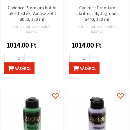
Cadence Prémium hobbi
Cadence Prémium
akrilfesték, Vadász zöld
akrilfesték, Jégfehér
8020, 120 ml
6440, 120 ml
SKU (leltári azonosító):
SKU (leltári azonosító):
842922
842923
1014.00
Ft
1014.00
Ft
VÁSÁROL
VÁSÁROL