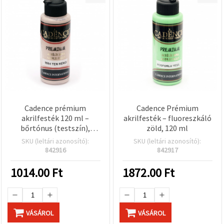
Cadence prémium
Cadence Prémium
akrilfesték 120 ml –
akrilfesték – fluoreszkáló
bőrtónus (testszín),
zöld, 120 ml
művészminőségű,
SKU (leltári azonosító):
SKU (leltári azonosító):
vízbázisú, nem mérgező –
842916
842917
portréfestéshez,
vászonra, fára, papírra és
1014.00
Ft
1872.00
Ft
DIY kézműves
projektekhez
VÁSÁROL
VÁSÁROL