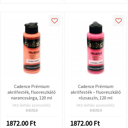
Cadence Prémium
Cadence Prémium
akrilfesték, fluoreszkáló
akrilfesték – fluoreszkáló
narancssárga, 120 ml
rózsaszín, 120 ml
SKU (leltári azonosító):
SKU (leltári azonosító):
842918
842919
1872.00
Ft
1872.00
Ft