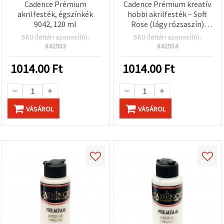
Cadence Prémium
Cadence Prémium kreatív
akrilfesték, égszínkék
hobbi akrilfesték – Soft
9042, 120 ml
Rose (lágy rózsaszín)
0250, 120 ml
SKU (leltári azonosító):
SKU (leltári azonosító):
842933
842934
1014.00
Ft
1014.00
Ft
VÁSÁROL
VÁSÁROL