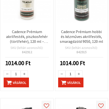
Cadence Prémium
Cadence Prémium hobbi
akrilfesték, piszkosfehér
és kézműves akrilfesték,
(törtfehér), 120 ml –
smaragdzöld 9050, 120 ml
többfelületű szín
SKU (leltári azonosító):
SKU (leltári azonosító):
vászonra, fára, papírra,
842912
842915
DIY és kreatív hobbi
projektekhez
1014.00
Ft
1014.00
Ft
VÁSÁROL
VÁSÁROL