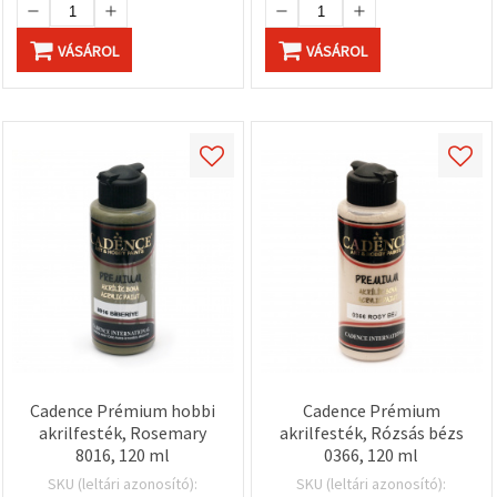
VÁSÁROL
VÁSÁROL
Cadence Prémium hobbi
Cadence Prémium
akrilfesték, Rosemary
akrilfesték, Rózsás bézs
8016, 120 ml
0366, 120 ml
SKU (leltári azonosító):
SKU (leltári azonosító):