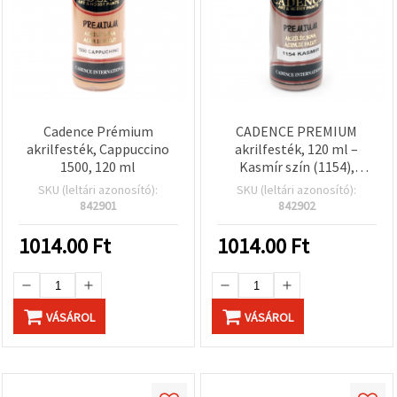
Cadence Prémium
CADENCE PREMIUM
akrilfesték, Cappuccino
akrilfesték, 120 ml –
1500, 120 ml
Kasmír szín (1154),
többfelületű: vászonra,
SKU (leltári azonosító):
SKU (leltári azonosító):
fára és papírra
842901
842902
1014.00
Ft
1014.00
Ft
VÁSÁROL
VÁSÁROL