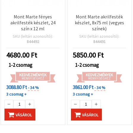
Mont Marte fényes
Mont Marte akrilfesték
akrilfesték készlet, 24
készlet, 8x75 ml (vegyes
szín x 12 ml
színek)
SKU (leltári azonosító):
SKU (leltári azonosító):
844492
844491
4680.00
Ft
5850.00
Ft
1-2 csomag
1-2 csomag
KEDVEZMÉNYEK
KEDVEZMÉNYEK
MENNYISÉGHEZ
MENNYISÉGHEZ
3088.80 Ft
3861.00 Ft
- 34 %
- 34 %
3 csomag +
3 csomag +
VÁSÁROL
VÁSÁROL