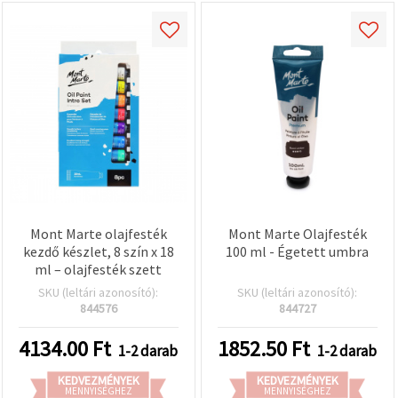
Mont Marte olajfesték
Mont Marte Olajfesték
kezdő készlet, 8 szín x 18
100 ml - Égetett umbra
ml – olajfesték szett
SKU (leltári azonosító):
SKU (leltári azonosító):
844576
844727
4134.00
Ft
1852.50
Ft
1-2 darab
1-2 darab
KEDVEZMÉNYEK
KEDVEZMÉNYEK
MENNYISÉGHEZ
MENNYISÉGHEZ