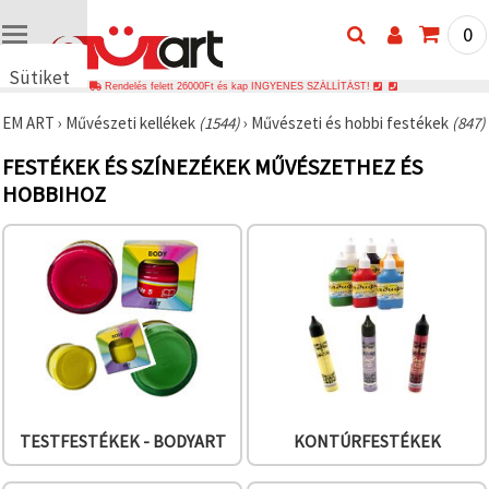
0
Sütiket
Rendelés felett 26000Ft és kap INGYENES SZÁLLÍTÁST!
használunk
EM ART
›
Művészeti kellékek
(1544)
›
Művészeti és hobbi festékek
(847)
🍪 Cookie-
kat és
FESTÉKEK ÉS SZÍNEZÉKEK MŰVÉSZETHEZ ÉS
hasonló
technológiákat
HOBBIHOZ
használunk
annak
érdekében,
hogy
biztosítsuk
a weboldal
megfelelő
működését,
javítsuk az
Ön
felhasználói
élményét,
és az Ön
hozzájárulásával
TESTFESTÉKEK - BODYART
KONTÚRFESTÉKEK
elemezzük
a
forgalmat,