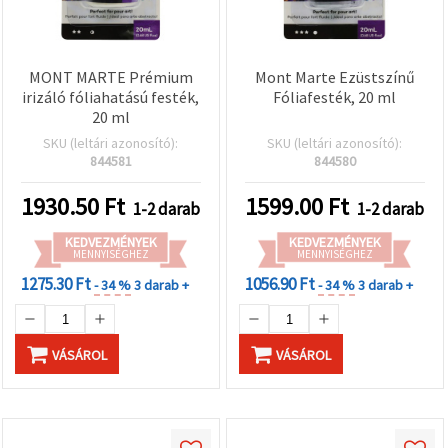
MONT MARTE Prémium
Mont Marte Ezüstszínű
irizáló fóliahatású festék,
Fóliafesték, 20 ml
20 ml
SKU (leltári azonosító):
SKU (leltári azonosító):
844581
844580
1930.50
Ft
1599.00
Ft
1-2 darab
1-2 darab
KEDVEZMÉNYEK
KEDVEZMÉNYEK
MENNYISÉGHEZ
MENNYISÉGHEZ
1275.30 Ft
1056.90 Ft
- 34 %
3 darab +
- 34 %
3 darab +
VÁSÁROL
VÁSÁROL