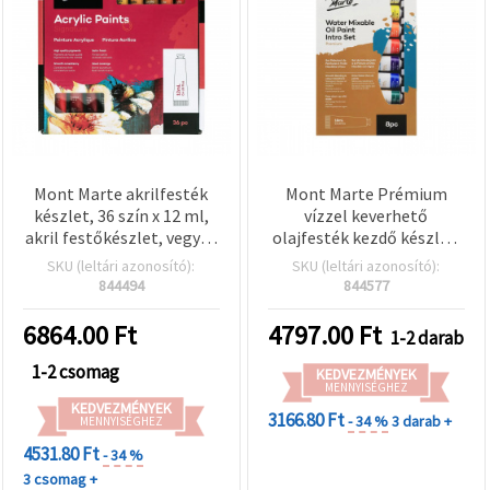
Mont Marte akrilfesték
Mont Marte Prémium
készlet, 36 szín x 12 ml,
vízzel keverhető
akril festőkészlet, vegyes
olajfesték kezdő készlet,
színek
vegyes színek, 8 x 18 ml
SKU (leltári azonosító):
SKU (leltári azonosító):
844494
844577
6864.00
Ft
4797.00
Ft
1-2 darab
1-2 csomag
KEDVEZMÉNYEK
MENNYISÉGHEZ
KEDVEZMÉNYEK
3166.80 Ft
- 34 %
3 darab +
MENNYISÉGHEZ
4531.80 Ft
- 34 %
3 csomag +