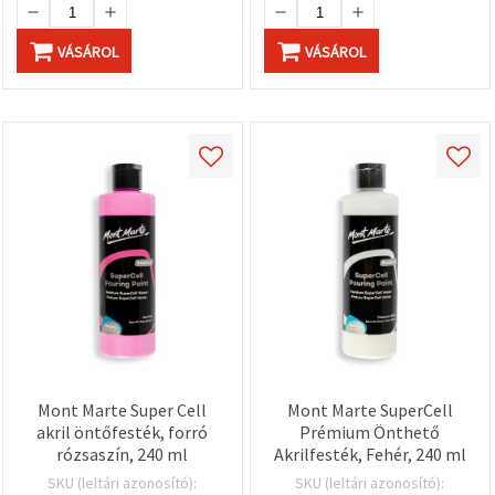
VÁSÁROL
VÁSÁROL
Mont Marte Super Cell
Mont Marte SuperCell
akril öntőfesték, forró
Prémium Önthető
rózsaszín, 240 ml
Akrilfesték, Fehér, 240 ml
SKU (leltári azonosító):
SKU (leltári azonosító):