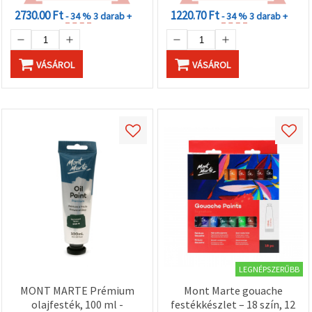
2730.00 Ft
1220.70 Ft
- 34 %
3 darab +
- 34 %
3 darab +
VÁSÁROL
VÁSÁROL
LEGNÉPSZERŰBB
MONT MARTE Prémium
Mont Marte gouache
olajfesték, 100 ml -
festékkészlet – 18 szín, 12