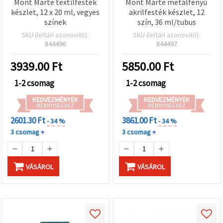
Mont Marte textilfesték
Mont Marte metálfényű
készlet, 12 x 20 ml, vegyes
akrilfesték készlet, 12
színek
szín, 36 ml/tubus
SKU (leltári azonosító):
SKU (leltári azonosító):
844496
844497
3939.00
Ft
5850.00
Ft
1-2 csomag
1-2 csomag
KEDVEZMÉNYEK
KEDVEZMÉNYEK
MENNYISÉGHEZ
MENNYISÉGHEZ
2601.30 Ft
3861.00 Ft
- 34 %
- 34 %
3 csomag +
3 csomag +
VÁSÁROL
VÁSÁROL