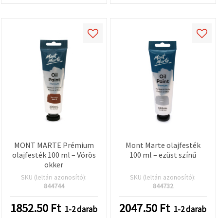
MONT MARTE Prémium
Mont Marte olajfesték
olajfesték 100 ml – Vörös
100 ml – ezüst színű
okker
SKU (leltári azonosító):
SKU (leltári azonosító):
844744
844732
1852.50
Ft
2047.50
Ft
1-2 darab
1-2 darab