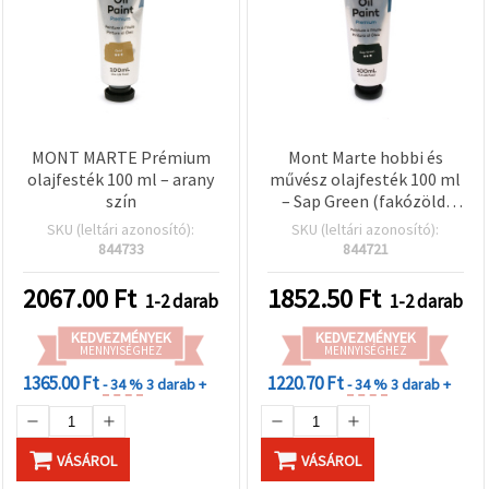
MONT MARTE Prémium
Mont Marte hobbi és
olajfesték 100 ml – arany
művész olajfesték 100 ml
szín
– Sap Green (fakózöld,
olajalapú mélyzöld)
SKU (leltári azonosító):
SKU (leltári azonosító):
844733
844721
2067.00
Ft
1852.50
Ft
1-2 darab
1-2 darab
KEDVEZMÉNYEK
KEDVEZMÉNYEK
MENNYISÉGHEZ
MENNYISÉGHEZ
1365.00 Ft
1220.70 Ft
- 34 %
3 darab +
- 34 %
3 darab +
VÁSÁROL
VÁSÁROL