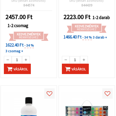
SKU (leltári azonosító):
SKU (leltári azonosító):
844574
844439
2457.00
Ft
2223.00
Ft
1-2 darab
1-2 csomag
KEDVEZMÉNYEK
MENNYISÉGHEZ
KEDVEZMÉNYEK
1466.40 Ft
- 34 %
3 darab +
MENNYISÉGHEZ
1622.40 Ft
- 34 %
3 csomag +
VÁSÁROL
VÁSÁROL