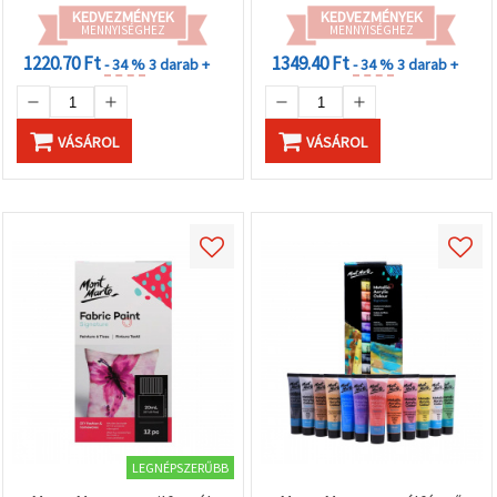
KEDVEZMÉNYEK
KEDVEZMÉNYEK
MENNYISÉGHEZ
MENNYISÉGHEZ
1220.70 Ft
1349.40 Ft
- 34 %
3 darab +
- 34 %
3 darab +
VÁSÁROL
VÁSÁROL
LEGNÉPSZERŰBB