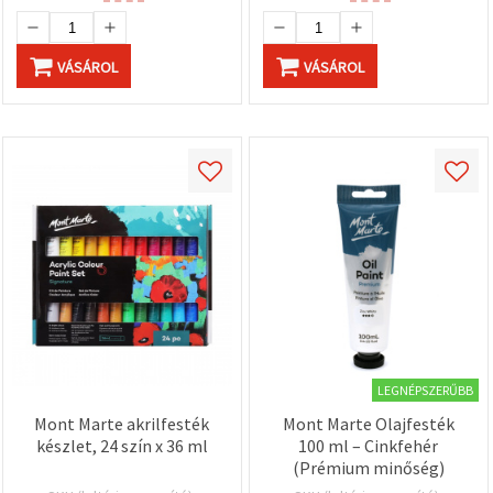
VÁSÁROL
VÁSÁROL
LEGNÉPSZERŰBB
Mont Marte akrilfesték
Mont Marte Olajfesték
készlet, 24 szín x 36 ml
100 ml – Cinkfehér
(Prémium minőség)