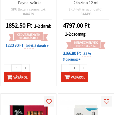
– Payne-szürke
24 szín x 12 ml
SKU (leltári azonosító):
SKU (leltári azonosító):
844729
844493
1852.50
Ft
4797.00
Ft
1-2 darab
1-2 csomag
KEDVEZMÉNYEK
MENNYISÉGHEZ
KEDVEZMÉNYEK
1220.70 Ft
- 34 %
3 darab +
MENNYISÉGHEZ
3166.80 Ft
- 34 %
3 csomag +
VÁSÁROL
VÁSÁROL