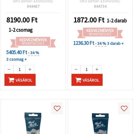
SKU (leltári azonosító):
SKU (leltári azonosító):
844487
844734
8190.00
Ft
1872.00
Ft
1-2 darab
1-2 csomag
KEDVEZMÉNYEK
MENNYISÉGHEZ
KEDVEZMÉNYEK
1236.30 Ft
- 34 %
3 darab +
MENNYISÉGHEZ
5405.40 Ft
- 34 %
3 csomag +
VÁSÁROL
VÁSÁROL