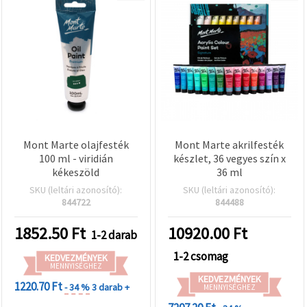
Mont Marte olajfesték
Mont Marte akrilfesték
100 ml - viridián
készlet, 36 vegyes szín x
kékeszöld
36 ml
SKU (leltári azonosító):
SKU (leltári azonosító):
844722
844488
1852.50
Ft
10920.00
Ft
1-2 darab
1-2 csomag
KEDVEZMÉNYEK
MENNYISÉGHEZ
KEDVEZMÉNYEK
1220.70 Ft
- 34 %
3 darab +
MENNYISÉGHEZ