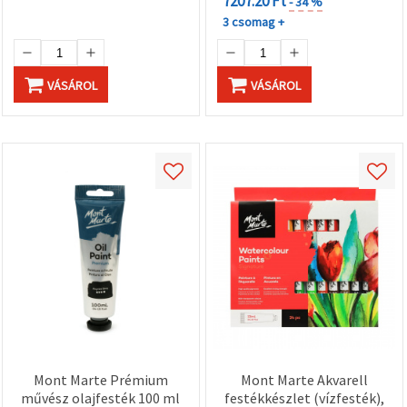
7207.20 Ft
- 34 %
3 csomag +
VÁSÁROL
VÁSÁROL
Mont Marte Prémium
Mont Marte Akvarell
művész olajfesték 100 ml
festékkészlet (vízfesték),