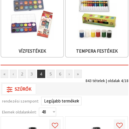
VÍZFESTÉKEK
TEMPERA FESTÉKEK
«
‹
2
3
4
5
6
›
»
843 tételek | oldalak 4/18
SZŰRŐK
rendezési szempont:
Elemek oldalanként: