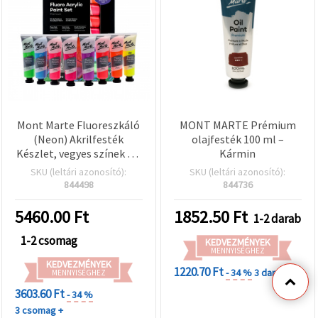
Mont Marte Fluoreszkáló
MONT MARTE Prémium
(Neon) Akrilfesték
olajfesték 100 ml –
Készlet, vegyes színek – 8
Kármin
x 36 ml
SKU (leltári azonosító):
SKU (leltári azonosító):
844498
844736
5460.00
Ft
1852.50
Ft
1-2 darab
1-2 csomag
KEDVEZMÉNYEK
MENNYISÉGHEZ
KEDVEZMÉNYEK
1220.70 Ft
- 34 %
3 darab +
MENNYISÉGHEZ
3603.60 Ft
- 34 %
3 csomag +