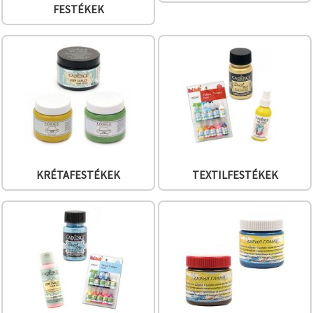
"Mentés"
FESTÉKEK
gombra
kattintva.
Fogadja
el
mindet
Beállítások
KRÉTAFESTÉKEK
TEXTILFESTÉKEK