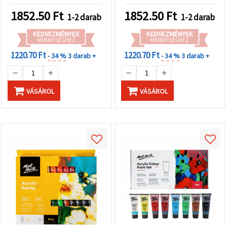
minőség, gazdag
pigmenttartalom, sima
1852.50
Ft
1852.50
Ft
1-2 darab
1-2 darab
állag, kiváló
fedőképesség vászonra és
KEDVEZMÉNYEK
KEDVEZMÉNYEK
MENNYISÉGHEZ
képzőművészeti
MENNYISÉGHEZ
munkákhoz
1220.70 Ft
1220.70 Ft
- 34 %
3 darab +
- 34 %
3 darab +
VÁSÁROL
VÁSÁROL