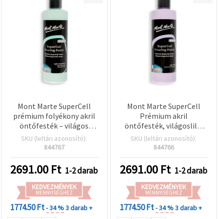
Mont Marte SuperCell
Mont Marte SuperCell
prémium folyékony akril
Prémium akril
öntőfesték – világos
öntőfesték, világoslila,
akvamarin, 240 ml
240 ml – fluid art és
SKU (leltári azonosító):
SKU (leltári azonosító):
absztrakt festményekhez
844767
844766
2691.00
Ft
2691.00
Ft
1-2 darab
1-2 darab
KEDVEZMÉNYEK
KEDVEZMÉNYEK
MENNYISÉGHEZ
MENNYISÉGHEZ
1774.50 Ft
1774.50 Ft
- 34 %
3 darab +
- 34 %
3 darab +