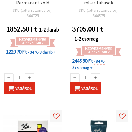
Permanent zöld
ml-es tubusok
SKU (leltári azonosító):
SKU (leltári azonosító):
844723
844575
1852.50
Ft
3705.00
Ft
1-2 darab
1-2 csomag
KEDVEZMÉNYEK
MENNYISÉGHEZ
KEDVEZMÉNYEK
1220.70 Ft
- 34 %
3 darab +
MENNYISÉGHEZ
2445.30 Ft
- 34 %
3 csomag +
VÁSÁROL
VÁSÁROL