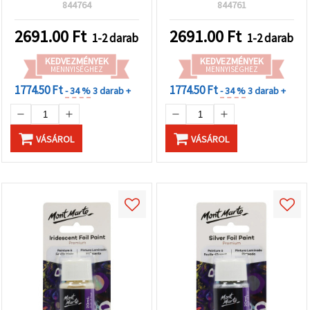
844764
844761
2691.00
Ft
2691.00
Ft
1-2 darab
1-2 darab
KEDVEZMÉNYEK
KEDVEZMÉNYEK
MENNYISÉGHEZ
MENNYISÉGHEZ
1774.50 Ft
1774.50 Ft
- 34 %
3 darab +
- 34 %
3 darab +
VÁSÁROL
VÁSÁROL