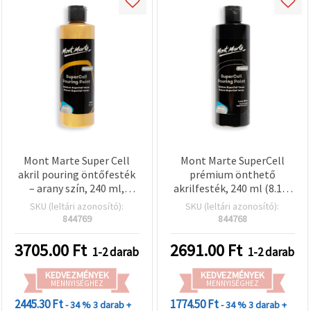
Mont Marte Super Cell
Mont Marte SuperCell
akril pouring öntőfesték
prémium önthető
– arany szín, 240 ml,
akrilfesték, 240 ml (8.1 fl
cellás hatás, öntésre
oz), lámpafekete –
SKU (leltári azonosító):
SKU (leltári azonosító):
kész, fluid art és kreatív
folyékony művészfesték
844769
844768
projektekhez
pouring technikához
3705.00
Ft
2691.00
Ft
1-2 darab
1-2 darab
KEDVEZMÉNYEK
KEDVEZMÉNYEK
MENNYISÉGHEZ
MENNYISÉGHEZ
2445.30 Ft
1774.50 Ft
- 34 %
3 darab +
- 34 %
3 darab +