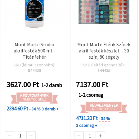
Mont Marte Studio
Mont Marte Élénk Színek
akrilfesték 500 ml -
akril festék készlet – 30
Titánfehér
szín, 80 tégely
SKU (leltári azonosító):
SKU (leltári azonosító):
844423
844495
3627.00
Ft
7137.00
Ft
1-2 darab
1-2 csomag
KEDVEZMÉNYEK
MENNYISÉGHEZ
KEDVEZMÉNYEK
2394.60 Ft
- 34 %
3 darab +
MENNYISÉGHEZ
4711.20 Ft
- 34 %
3 csomag +