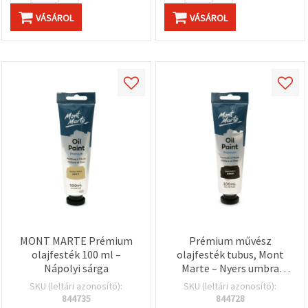
VÁSÁROL
VÁSÁROL
MONT MARTE Prémium
Prémium művész
olajfesték 100 ml –
olajfesték tubus, Mont
Nápolyi sárga
Marte – Nyers umbra
(barna), 100 ml (3,4 fl oz)
SKU (leltári azonosító):
SKU (leltári azonosító):
| Professzionális
844735
844728