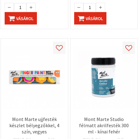
VÁSÁROL
VÁSÁROL
Mont Marte ujjfesték
Mont Marte Studio
készlet bélyegzőkkel, 4
félmatt akrilfesték 300
szín, vegyes
ml - kínai fehér