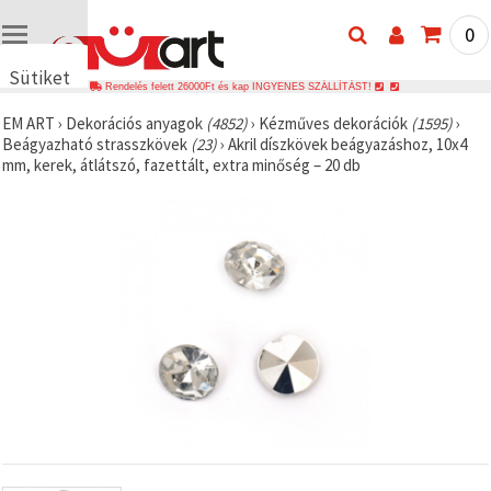
0
Sütiket
Rendelés felett 26000Ft és kap INGYENES SZÁLLÍTÁST!
használunk
EM ART
›
Dekorációs anyagok
(4852)
›
Kézműves dekorációk
(1595)
›
🍪 Cookie-
Beágyazható strasszkövek
(23)
›
Akril díszkövek beágyazáshoz, 10x4
kat és
mm, kerek, átlátszó, fazettált, extra minőség – 20 db
hasonló
technológiákat
használunk
annak
érdekében,
hogy
biztosítsuk
a weboldal
megfelelő
működését,
javítsuk az
Ön
felhasználói
élményét,
és az Ön
hozzájárulásával
elemezzük
a
forgalmat,