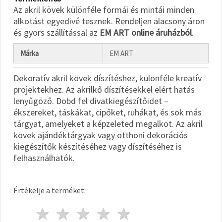
"Mentés"
Az akril kövek különféle formái és mintái minden
gombra
kattintva.
alkotást egyedivé tesznek. Rendeljen alacsony áron
és gyors szállítással az
EM ART online áruházból
.
Fogadja
Márka
EM ART
el
mindet
Dekoratív akril kövek díszítéshez, különféle kreatív
Beállítások
projektekhez. Az akrilkő díszítésekkel elért hatás
lenyűgöző. Dobd fel divatkiegészítőidet –
ékszereket, táskákat, cipőket, ruhákat, és sok más
tárgyat, amelyeket a képzeleted megalkot. Az akril
kövek ajándéktárgyak vagy otthoni dekorációs
kiegészítők készítéséhez vagy díszítéséhez is
felhasználhatók.
Értékelje a terméket:
1 csillag
2 csillagok
3 csillagok
4 csillagok
5 csillagok