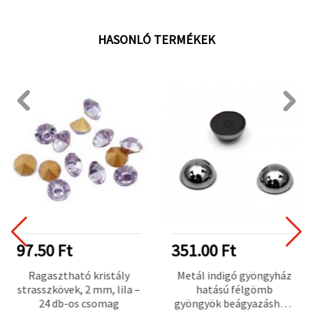
HASONLÓ TERMÉKEK
97.50 Ft
351.00 Ft
Ragasztható kristály
Metál indigó gyöngyház
strasszkövek, 2 mm, lila –
hatású félgömb
24 db-os csomag
gyöngyök beágyazáshoz,