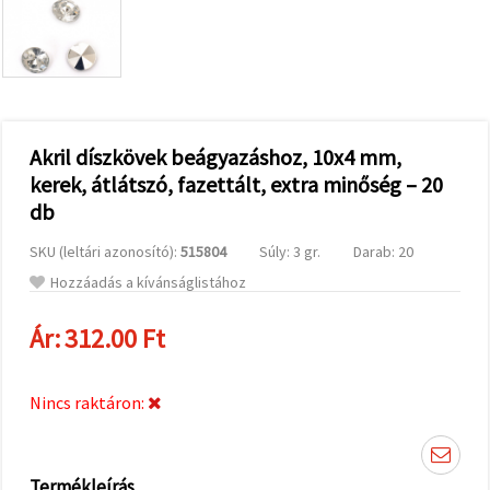
valamint
relevánsabb
tartalmat
és
hirdetéseket
jelenítsünk
meg,
beleértve
analitikai és
Akril díszkövek beágyazáshoz, 10x4 mm,
marketingpartnereink
kerek, átlátszó, fazettált, extra minőség – 20
segítségével
is.
db
Az "Összes
elfogadása"
SKU (leltári azonosító):
515804
Súly: 3 gr.
Darab: 20
gombra
kattintva
Hozzáadás a kívánságlistához
elfogadhatja
az összes
Ár:
312.00 Ft
sütit, vagy
a
Beállításokban
megadhatja
Nincs raktáron:
preferenciáit
az adott
típusú sütik
kiválasztásával
és a
Termékleírás