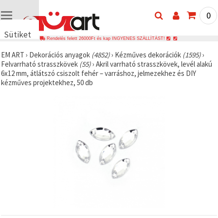
0
Sütiket
Rendelés felett 26000Ft és kap INGYENES SZÁLLÍTÁST!
használunk
EM ART
›
Dekorációs anyagok
(4852)
›
Kézműves dekorációk
(1595)
›
🍪 Cookie-
Felvarrható strasszkövek
(55)
›
Akril varrható strasszkövek, levél alakú
kat és
6x12 mm, átlátszó csiszolt fehér – varráshoz, jelmezekhez és DIY
hasonló
kézműves projektekhez, 50 db
technológiákat
használunk
annak
érdekében,
hogy
biztosítsuk
a weboldal
megfelelő
működését,
javítsuk az
Ön
felhasználói
élményét,
és az Ön
hozzájárulásával
elemezzük
a
forgalmat,