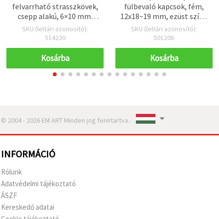
felvarrható strasszkövek,
fülbevaló kapcsok, fém,
csepp alakú, 6×10 mm,
12x18~19 mm, ezüst színű
átlátszó fehér –
- 10 db
SKU (leltári azonosító):
SKU (leltári azonosító):
varráshoz, jelmezekhez
514230
501206
és DIY kézműves/kreatív
hobbi projektekhez, 50 db
Kosárba
Kosárba
© 2004 - 2026 EM ART Minden jog fenntartva..
INFORMÁCIÓ
Rólunk
Adatvédelmi tájékoztató
ÁSZF
Kereskedő adatai
Cookie tájékoztató