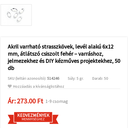
valamint
relevánsabb
tartalmat
és
hirdetéseket
jelenítsünk
meg,
beleértve
analitikai és
marketingpartnereink
Akril varrható strasszkövek, levél alakú 6x12
segítségével
mm, átlátszó csiszolt fehér – varráshoz,
is.
jelmezekhez és DIY kézműves projektekhez, 50
Az "Összes
elfogadása"
db
gombra
kattintva
elfogadhatja
SKU (leltári azonosító):
514246
Súly: 5 gr.
Darab: 50
az összes
Hozzáadás a kívánságlistához
sütit, vagy
a
Beállításokban
Ár:
273.00 Ft
1-9 csomag
megadhatja
preferenciáit
az adott
típusú sütik
KEDVEZMÉNYEK
kiválasztásával
MENNYISÉGHEZ
és a