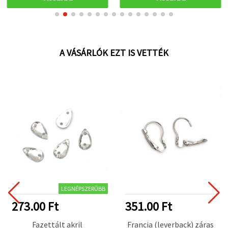
A VÁSÁRLÓK EZT IS VETTÉK
LEGNÉPSZERŰBB
273.00 Ft
351.00 Ft
Fazettált akril
Francia (leverback) záras