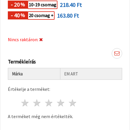
"Mentés"
- 20
218.40 Ft
%
10-19 csomag
gombra
kattintva.
- 40
163.80 Ft
%
20 csomag +
Fogadja
el
mindet
Nincs raktáron:
Beállítások
Termékleírás
Márka
EM ART
Értékelje a terméket:
1 csillag
2 csillagok
3 csillagok
4 csillagok
5 csillagok
A terméket még nem értékelték.