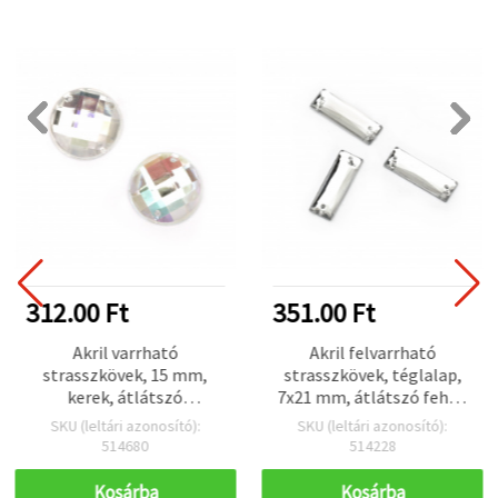
312.00 Ft
351.00 Ft
Akril varrható
Akril felvarrható
strasszkövek, 15 mm,
strasszkövek, téglalap,
kerek, átlátszó
7x21 mm, átlátszó fehér,
szivárványos (AB),
fazettált – 25 db
SKU (leltári azonosító):
SKU (leltári azonosító):
fazettált, 4 lyukú, 10 db
514680
514228
Kosárba
Kosárba