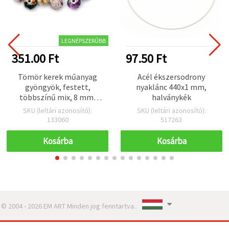
LEGNÉPSZERŰBB
351.00 Ft
97.50 Ft
Tömör kerek műanyag
Acél ékszersodrony
gyöngyök, festett,
nyaklánc 440x1 mm,
többszínű mix, 8 mm,
halványkék
furat 1,5 mm, 20 g (~70
SKU (leltári azonosító):
SKU (leltári azonosító):
db) – karkötőkhöz,
133060
517263
nyakláncokhoz,
dekorációhoz és DIY
Kosárba
Kosárba
ékszerkészítéshez
© 2004 - 2026 EM ART Minden jog fenntartva..