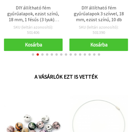
DIY állítható fém
DIY állítható fém
gyűrűalapok, ezüst színű,
gyűrűalapok 3 szívvel, 18
18 mm, 1 fésűs (3 lyuk) –
mm, ezüst színű, 10 db
10 db
SKU (leltári azonosító):
SKU (leltári azonosító):
501406
501390
Kosárba
Kosárba
A VÁSÁRLÓK EZT IS VETTÉK