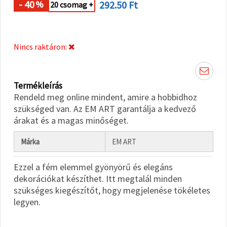
"Mentés"
- 40
292.50 Ft
%
20 csomag +
gombra
kattintva.
Fogadja
Nincs raktáron:
el
mindet
Termékleírás
Beállítások
Rendeld meg online mindent, amire a hobbidhoz
szükséged van. Az EM ART garantálja a kedvező
árakat és a magas minőséget.
Márka
EM ART
Ezzel a fém elemmel gyönyörű és elegáns
dekorációkat készíthet. Itt megtalál minden
szükséges kiegészítőt, hogy megjelenése tökéletes
legyen.