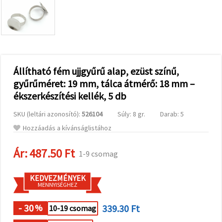
valamint
relevánsabb
tartalmat
és
hirdetéseket
jelenítsünk
meg,
beleértve
analitikai és
Állítható fém ujjgyűrű alap, ezüst színű,
marketingpartnereink
gyűrűméret: 19 mm, tálca átmérő: 18 mm –
segítségével
is.
ékszerkészítési kellék, 5 db
Az "Összes
elfogadása"
SKU (leltári azonosító):
526104
Súly: 8 gr.
Darab: 5
gombra
kattintva
Hozzáadás a kívánságlistához
elfogadhatja
az összes
Ár:
487.50 Ft
sütit, vagy
1-9 csomag
a
Beállításokban
megadhatja
KEDVEZMÉNYEK
preferenciáit
MENNYISÉGHEZ
az adott
típusú sütik
- 30
339.30 Ft
kiválasztásával
%
10-19 csomag
és a