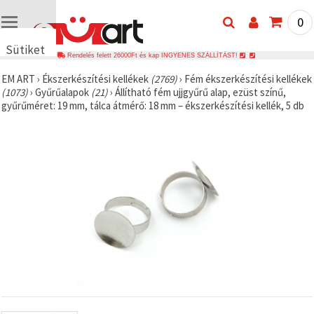
0
Sütiket
Rendelés felett 26000Ft és kap INGYENES SZÁLLÍTÁST!
használunk
EM ART
›
Ékszerkészítési kellékek
(2769)
›
Fém ékszerkészítési kellékek
🍪 Cookie-
(1073)
›
Gyűrűalapok
(21)
›
Állítható fém ujjgyűrű alap, ezüst színű,
kat és
gyűrűméret: 19 mm, tálca átmérő: 18 mm – ékszerkészítési kellék, 5 db
hasonló
technológiákat
használunk
annak
érdekében,
hogy
biztosítsuk
a weboldal
megfelelő
működését,
javítsuk az
Ön
felhasználói
élményét,
és az Ön
hozzájárulásával
elemezzük
a
forgalmat,