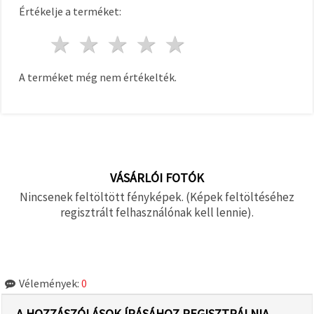
Értékelje a terméket:
1 csillag
2 csillagok
3 csillagok
4 csillagok
5 csillagok
A terméket még nem értékelték.
VÁSÁRLÓI FOTÓK
Nincsenek feltöltött fényképek. (Képek feltöltéséhez
regisztrált felhasználónak kell lennie).
Vélemények:
0
A HOZZÁSZÓLÁSOK ÍRÁSÁHOZ REGISZTRÁLNIA