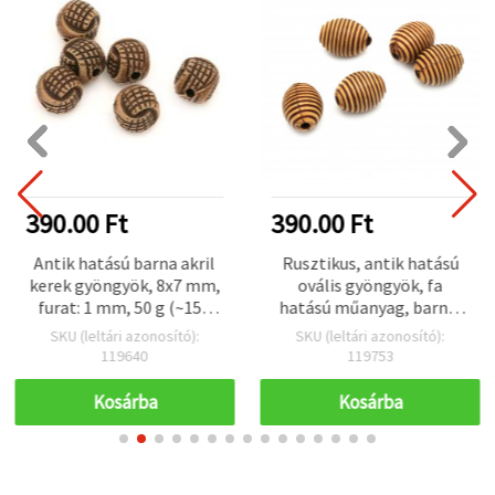
390.00 Ft
390.00 Ft
Antik hatású barna akril
Rusztikus, antik hatású
kerek gyöngyök, 8x7 mm,
ovális gyöngyök, fa
furat: 1 mm, 50 g (~150
hatású műanyag, barna,
db)
13x10 mm, furat 2 mm, 50
SKU (leltári azonosító):
SKU (leltári azonosító):
g (~60 db) – vintage dekor
119640
119753
gyöngyök
ékszerkészítéshez és
Kosárba
Kosárba
kreatív hobbihoz