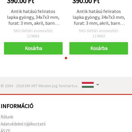
390.00 Ft
390.00 Ft
Antik hatású feliratos
Antik hatású feliratos
lapka gyöngy, 34x7x3 mm,
lapka gyöngy, 34x7x3 mm,
furat: 3 mm, akril, barna,
furat: 3 mm, akril, barna,
50 g (~80 db)
50 g (~80 db)
SKU (leltári azonosító):
SKU (leltári azonosító):
119663
119663
Kosárba
Kosárba
© 2004 - 2026 EM ART Minden jog fenntartva..
INFORMÁCIÓ
Rólunk
Adatvédelmi tájékoztató
ÁSZF