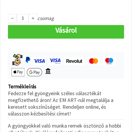
"Mentés"
gombra
kattintva.
csomag
Fogadja
Vásárol
el
mindet
Beállítások
Termékleírás
Fedezze fel gyöngyeink széles választékát
megfizethető áron! Az EM ART-nál megtalálja a
keresett sokszínűséget. Rendeljen online, és
válasszon kézbesítési címet!
A gyöngyökkel való munka remek ösztönző a hobbi