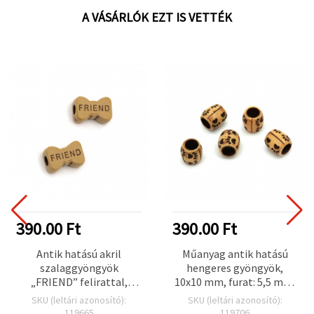
A VÁSÁRLÓK EZT IS VETTÉK
390.00 Ft
390.00 Ft
Antik hatású akril
Műanyag antik hatású
szalaggyöngyök
hengeres gyöngyök,
„FRIEND” felirattal,
10x10 mm, furat: 5,5 mm,
14x10 mm, furat: 3,5 mm,
barna – 50 g (~110 db)
SKU (leltári azonosító):
SKU (leltári azonosító):
barna – 50 g (~85 db)
119665
119706