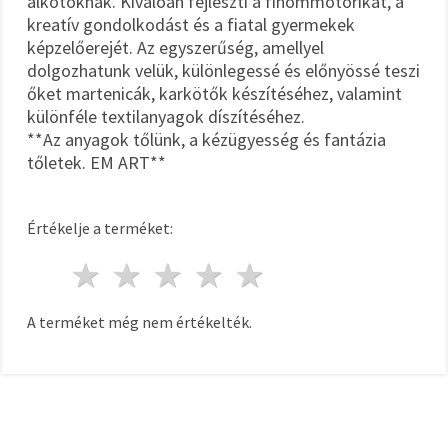
alkotóknak. Kiválóan fejleszti a finommotorikát, a
kreatív gondolkodást és a fiatal gyermekek
képzelőerejét. Az egyszerűség, amellyel
dolgozhatunk velük, különlegessé és előnyössé teszi
őket martenicák, karkötők készítéséhez, valamint
különféle textilanyagok díszítéséhez.
**Az anyagok tőlünk, a kézügyesség és fantázia
tőletek. EM ART**
Értékelje a terméket:
1 csillag
2 csillagok
3 csillagok
4 csillagok
5 csillagok
A terméket még nem értékelték.