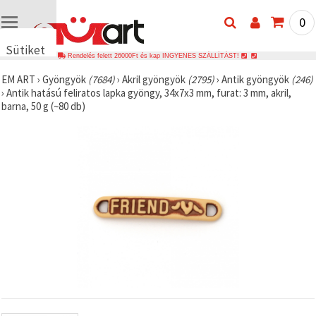
0
Sütiket
Rendelés felett 26000Ft és kap INGYENES SZÁLLÍTÁST!
használunk
EM ART
›
Gyöngyök
(7684)
›
Akril gyöngyök
(2795)
›
Antik gyöngyök
(246)
🍪 Cookie-
›
Antik hatású feliratos lapka gyöngy, 34x7x3 mm, furat: 3 mm, akril,
kat és
barna, 50 g (~80 db)
hasonló
technológiákat
használunk
annak
érdekében,
hogy
biztosítsuk
a weboldal
megfelelő
működését,
javítsuk az
Ön
felhasználói
élményét,
és az Ön
hozzájárulásával
elemezzük
a
forgalmat,