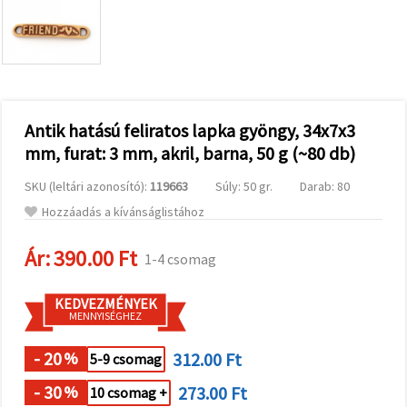
valamint
relevánsabb
tartalmat
és
hirdetéseket
jelenítsünk
meg,
beleértve
analitikai és
Antik hatású feliratos lapka gyöngy, 34x7x3
marketingpartnereink
mm, furat: 3 mm, akril, barna, 50 g (~80 db)
segítségével
is.
SKU (leltári azonosító):
119663
Súly: 50 gr.
Darab: 80
Az "Összes
elfogadása"
Hozzáadás a kívánságlistához
gombra
kattintva
elfogadhatja
Ár:
390.00 Ft
1-4 csomag
az összes
sütit, vagy
a
KEDVEZMÉNYEK
Beállításokban
MENNYISÉGHEZ
megadhatja
preferenciáit
az adott
- 20
312.00 Ft
%
5-9 csomag
típusú sütik
kiválasztásával
- 30
273.00 Ft
%
10 csomag +
és a