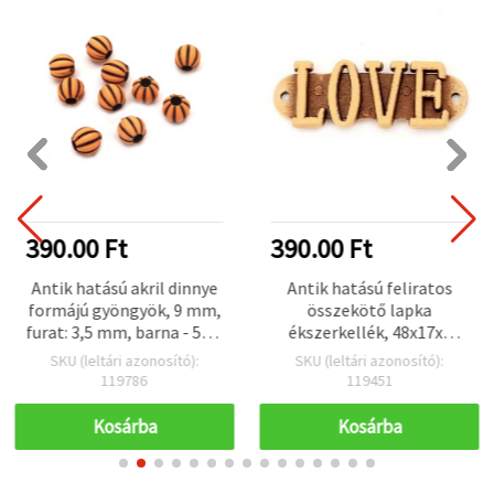
390.00 Ft
390.00 Ft
Antik hatású akril dinnye
Antik hatású feliratos
formájú gyöngyök, 9 mm,
összekötő lapka
furat: 3,5 mm, barna - 50 g
ékszerkellék, 48x17x6
(~110 db)
mm, lyuk: 2 mm, barna -
SKU (leltári azonosító):
SKU (leltári azonosító):
50 gramm (~18 db)
119786
119451
Kosárba
Kosárba