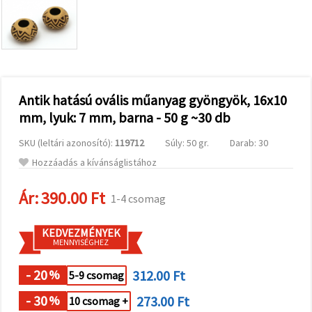
valamint
relevánsabb
tartalmat
és
hirdetéseket
jelenítsünk
meg,
beleértve
analitikai és
Antik hatású ovális műanyag gyöngyök, 16x10
marketingpartnereink
mm, lyuk: 7 mm, barna - 50 g ~30 db
segítségével
is.
SKU (leltári azonosító):
119712
Súly: 50 gr.
Darab: 30
Az "Összes
elfogadása"
Hozzáadás a kívánságlistához
gombra
kattintva
elfogadhatja
Ár:
390.00 Ft
1-4 csomag
az összes
sütit, vagy
a
KEDVEZMÉNYEK
Beállításokban
MENNYISÉGHEZ
megadhatja
preferenciáit
az adott
- 20
312.00 Ft
%
5-9 csomag
típusú sütik
kiválasztásával
- 30
273.00 Ft
%
10 csomag +
és a