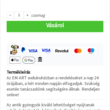
"Mentés"
gombra
kattintva.
csomag
Fogadja
Vásárol
el
mindet
Beállítások
Termékleírás
Az EM ART webáruházban a rendeléseket a nap 24
órájában, a hét minden napján elfogadjuk. Szükség
esetén tanácsadóink segítségére állnak. Rendeljen
online!
Az antik gyöngyök kiváló lehetőséget nyújtanak