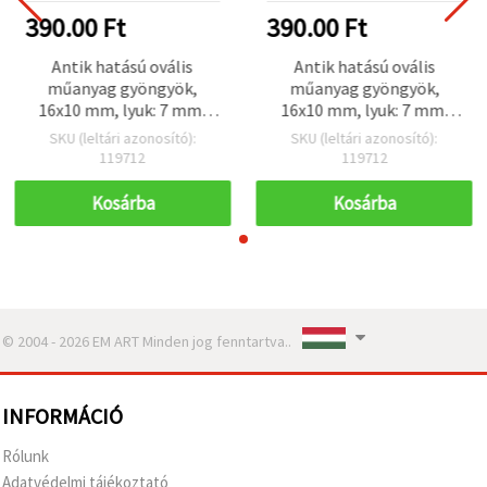
390.00 Ft
390.00 Ft
Antik hatású ovális
Antik hatású ovális
műanyag gyöngyök,
műanyag gyöngyök,
16x10 mm, lyuk: 7 mm,
16x10 mm, lyuk: 7 mm,
barna - 50 g ~30 db
barna - 50 g ~30 db
SKU (leltári azonosító):
SKU (leltári azonosító):
119712
119712
Kosárba
Kosárba
© 2004 - 2026 EM ART Minden jog fenntartva..
INFORMÁCIÓ
Rólunk
Adatvédelmi tájékoztató