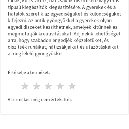
ruhák, kulcstartók, hátizsákok díszítésére vagy más
típusú kiegészítők kiegészítésére. A gyerekek és a
fiatalok szeretik az egyediségüket és különcségüket
kifejezni. Az antik gyöngyökkel a gyerekek olyan
egyedi díszeket készíthetnek, amelyek kitűnnek és
megmutatják kreativitásukat. Adj nekik lehetőséget
arra, hogy szabadon engedjék képzeletüket, és
díszítsék ruháikat, hátizsákjaikat és utazótáskáikat
a megfelelő gyöngyökkel.
Értékelje a terméket:
1 csillag
2 csillagok
3 csillagok
4 csillagok
5 csillagok
A terméket még nem értékelték.