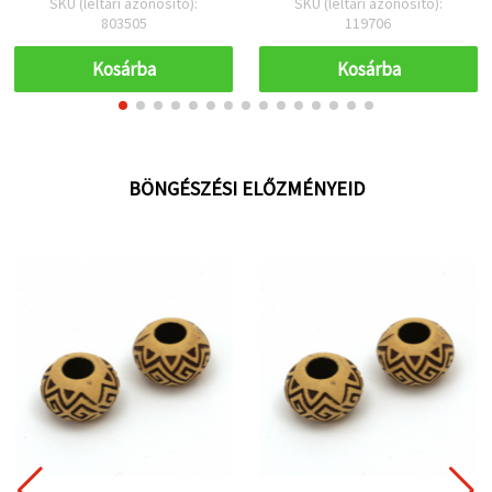
SKU (leltári azonosító):
SKU (leltári azonosító):
803505
119706
Kosárba
Kosárba
BÖNGÉSZÉSI ELŐZMÉNYEID