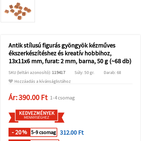
valamint
relevánsabb
tartalmat
és
hirdetéseket
jelenítsünk
meg,
beleértve
analitikai és
Antik stílusú figurás gyöngyök kézműves
marketingpartnereink
ékszerkészítéshez és kreatív hobbihoz,
segítségével
is.
13x11x6 mm, furat: 2 mm, barna, 50 g (~68 db)
Az "Összes
elfogadása"
SKU (leltári azonosító):
119417
Súly: 50 gr.
Darab: 68
gombra
kattintva
Hozzáadás a kívánságlistához
elfogadhatja
az összes
Ár:
390.00 Ft
sütit, vagy
1-4 csomag
a
Beállításokban
megadhatja
KEDVEZMÉNYEK
preferenciáit
MENNYISÉGHEZ
az adott
típusú sütik
- 20
312.00 Ft
kiválasztásával
%
5-9 csomag
és a