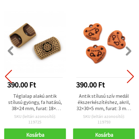
390.00 Ft
390.00 Ft
Téglalap alakú antik
Antik stílusú szív medál
stílusú gyöngy, fa hatású,
ékszerkészítéshez, akril,
38×24 mm, furat: 18×6
32×30×5 mm, furat: 3 mm,
mm, barna – 50 g (~20 db)
barna – 50 g (~13 db)
SKU (leltári azonosító):
SKU (leltári azonosító):
119725
119793
Kosárba
Kosárba