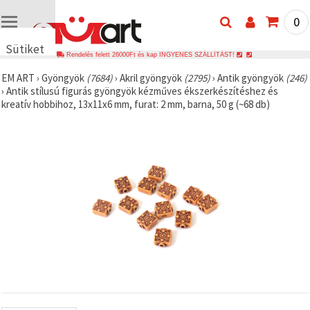
0
Sütiket
Rendelés felett 26000Ft és kap INGYENES SZÁLLÍTÁST!
használunk
EM ART
›
Gyöngyök
(7684)
›
Akril gyöngyök
(2795)
›
Antik gyöngyök
(246)
🍪 Cookie-
›
Antik stílusú figurás gyöngyök kézműves ékszerkészítéshez és
kat és
kreatív hobbihoz, 13x11x6 mm, furat: 2 mm, barna, 50 g (~68 db)
hasonló
technológiákat
használunk
annak
érdekében,
hogy
biztosítsuk
a weboldal
megfelelő
működését,
javítsuk az
Ön
felhasználói
élményét,
és az Ön
hozzájárulásával
elemezzük
a
forgalmat,