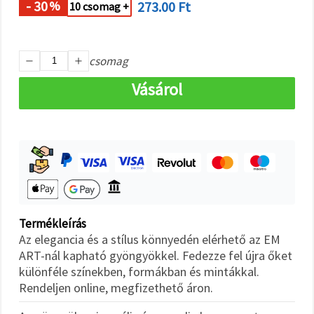
"Mentés"
- 30
273.00 Ft
%
10 csomag +
gombra
kattintva.
Fogadja
csomag
el
Vásárol
mindet
Beállítások
Termékleírás
Az elegancia és a stílus könnyedén elérhető az EM
ART-nál kapható gyöngyökkel. Fedezze fel újra őket
különféle színekben, formákban és mintákkal.
Rendeljen online, megfizethető áron.