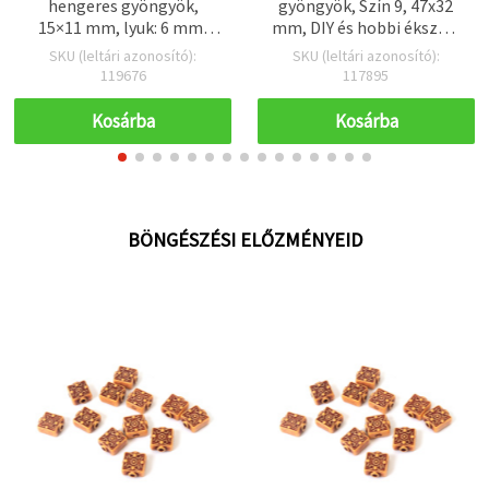
hengeres gyöngyök,
gyöngyök, Szín 9, 47x32
15×11 mm, lyuk: 6 mm,
mm, DIY és hobbi ékszer-
barna – 50 g (~45 db)
és kiegészítőkészítéshez,
SKU (leltári azonosító):
SKU (leltári azonosító):
3 db - 12 g
119676
117895
Kosárba
Kosárba
BÖNGÉSZÉSI ELŐZMÉNYEID