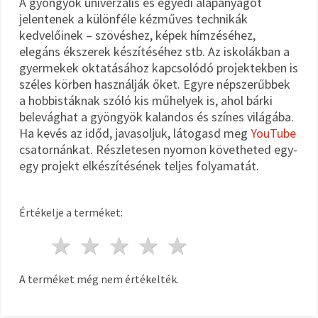
A gyöngyök univerzális és egyedi alapanyagot
jelentenek a különféle kézműves technikák
kedvelőinek – szövéshez, képek hímzéséhez,
elegáns ékszerek készítéséhez stb. Az iskolákban a
gyermekek oktatásához kapcsolódó projektekben is
széles körben használják őket. Egyre népszerűbbek
a hobbistáknak szóló kis műhelyek is, ahol bárki
belevághat a gyöngyök kalandos és színes világába.
Ha kevés az időd, javasoljuk, látogasd meg
YouTube
csatornánkat. Részletesen nyomon követheted egy-
egy projekt elkészítésének teljes folyamatát.
Értékelje a terméket:
1 csillag
2 csillagok
3 csillagok
4 csillagok
5 csillagok
A terméket még nem értékelték.