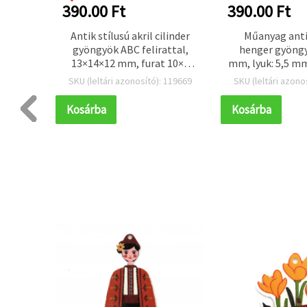
390.00 Ft
390.00 Ft
öngyök
Antik stílusú akril cilinder
Műanyag anti
 2,5–3
gyöngyök ABC felirattal,
henger gyöngy
n – 50
13×14×12 mm, furat 10×5
mm, lyuk: 5,5 mm
mm, barna, 50 g (~60 db)
g (~70 
 119508
SKU (leltári azonosító): 119669
SKU (leltári azono
Kosárba
Kosárba