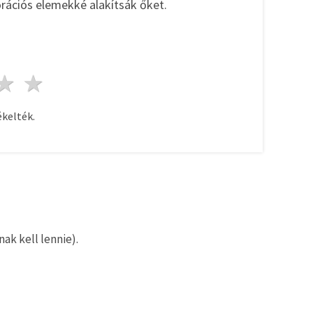
rációs elemekké alakítsák őket.
ag
sillagok
3 csillagok
4 csillagok
5 csillagok
kelték.
ak kell lennie).