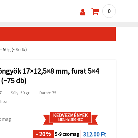
0
 50 g (~75 db)
yöngyök 17×12,5×8 mm, furat 5×4
 (~75 db)
7
Súly: 50 gr.
Darab: 75
ához
KEDVEZMÉNYEK
somag
MENNYISÉGHEZ
- 20
312.00 Ft
%
5-9 csomag