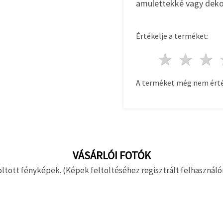
amulettekké vagy deko
Értékelje a terméket:
1 csill
2 c
A terméket még nem érté
VÁSÁRLÓI FOTÓK
ltött fényképek. (Képek feltöltéséhez regisztrált felhasználón