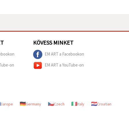
ET
KÖVESS MINKET
ebookon
EM ART a Facebookon
Tube-on
EM ART a YouTube-on
Europe
Germany
Czech
Italy
Croatian