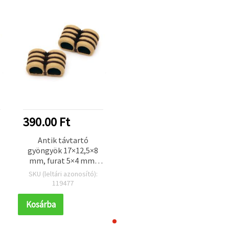
390.00 Ft
Antik távtartó
gyöngyök 17×12,5×8
mm, furat 5×4 mm,
barna – 50 g (~75 db)
SKU (leltári azonosító):
119477
Kosárba