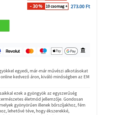
- 30
273.00 Ft
%
10 csomag +
gyökkel egyedi, már-már művészi alkotásokat
n online kedvező áron, kiváló minőségben az EM
saikkal ezek a gyöngyök az egyszerűség
a természetes életmód jellemzője. Gondosan
melyek gyönyörűen illenek bőrszíjakhoz, fém
oz, lehetővé téve, hogy ékszerekké,