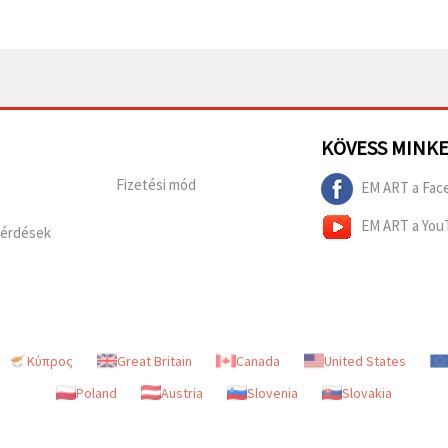
KÖVESS MINK
Fizetési mód
EM ART a Fac
EM ART a You
Kérdések
Κύπρος
Great Britain
Canada
United States
Poland
Austria
Slovenia
Slovakia