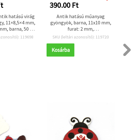
t
390.00 Ft
390.
tik hatású virág
Antik hatású műanyag
Műanya
gy, 11×8,5×4 mm,
gyöngyök, barna, 11x10 mm,
mint
 mm, barna, 50 g
furat: 2 mm,
19×9
225 db)
ékszerkészítéshez és
ba
 azonosító): 119698
SKU (leltári azonosító): 119720
SKU (l
kézműves DIY-hoz, 50 g
(~110 db)
Kosárba
Kosár