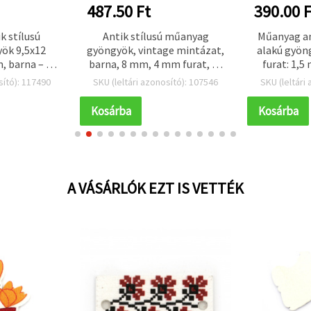
487.50 Ft
390.00 F
k stílusú
Antik stílusú műanyag
Műanyag an
ök 9,5x12
gyöngyök, vintage mintázat,
alakú gyön
, barna – 50
barna, 8 mm, 4 mm furat, 21
furat: 1,5
db)
db-os csomag
(~
sító): 117490
SKU (leltári azonosító): 107546
SKU (leltári
Kosárba
Kosárba
A VÁSÁRLÓK EZT IS VETTÉK