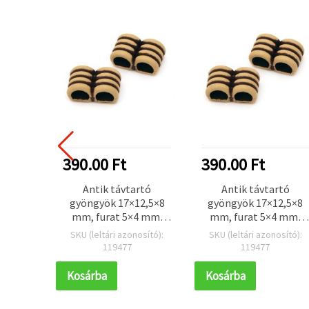
390.00 Ft
390.00 Ft
Antik távtartó
Antik távtartó
gyöngyök 17×12,5×8
gyöngyök 17×12,5×8
mm, furat 5×4 mm,
mm, furat 5×4 mm,
barna – 50 g (~75 db)
barna – 50 g (~75 db)
SKU (leltári azonosító):
SKU (leltári azonosító):
119477
119477
Kosárba
Kosárba