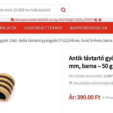
Rendelés felett 26000Ft és kap INGYENES SZÁLLÍTÁST!
JÁNLATOK
LEGKERESETTEBBEK
NAGYKERESKEDELEM
ngyök
(246)
›
Antik távtartó gyöngyök 17×12,5×8 mm, furat 5×4 mm, barna –
Antik távtartó g
mm, barna – 50 g
SKU (leltári azonosító):
11947
Hozzáadás a kívánságlist
Ár:
390.00 Ft
1-4 c