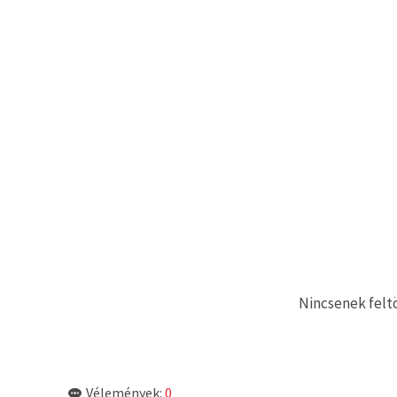
"Mentés"
gombra
kattintva.
Fogadja
el
mindet
Beállítások
Nincsenek feltö
Vélemények:
0