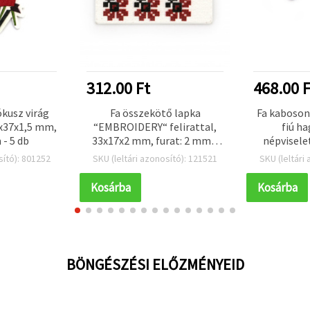
312.00 Ft
468.00 F
ókusz virág
Fa összekötő lapka
Fa kaboson 
x37x1,5 mm,
“EMBROIDERY“ felirattal,
fiú h
 - 5 db
33x17x2 mm, furat: 2 mm –
népvisele
10 db
mm
sító): 801252
SKU (leltári azonosító): 121521
SKU (leltári
Kosárba
Kosárba
BÖNGÉSZÉSI ELŐZMÉNYEID