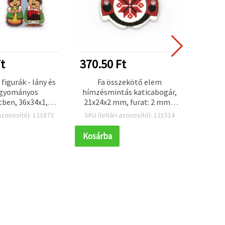
t
370.50 Ft
273.
figurák - lány és
Fa összekötő elem
F
agyományos
hímzésmintás katicabogár,
(polis
tben, 36x34x1,5
21x24x2 mm, furat: 2 mm –
DIY k
 - 10 db
10 db
22
 azonosító): 121873
SKU (leltári azonosító): 121514
SKU (l
Kosárba
Kosár