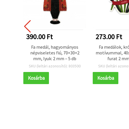
390.00 Ft
273.00 Ft
Marta”
Fa medál, hagyományos
Fa medálok, kr
gelt
népviseletes fiú, 70×30×2
motívummal, 40
yával,
mm, lyuk: 2 mm – 5 db
furat 2 mm
 furat
 801575
SKU (leltári azonosító): 803500
SKU (leltári azono
g,
ez
Kosárba
Kosárba