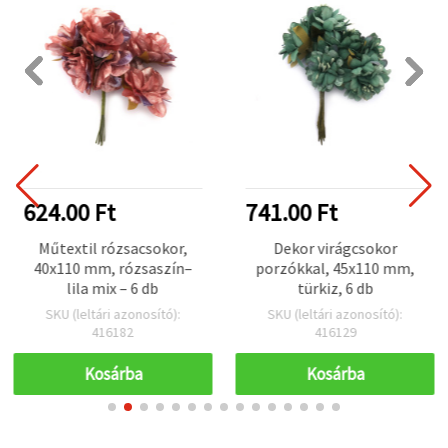
624.00 Ft
741.00 Ft
Műtextil rózsacsokor,
Dekor virágcsokor
40x110 mm, rózsaszín–
porzókkal, 45x110 mm,
lila mix – 6 db
türkiz, 6 db
SKU (leltári azonosító):
SKU (leltári azonosító):
416182
416129
Kosárba
Kosárba