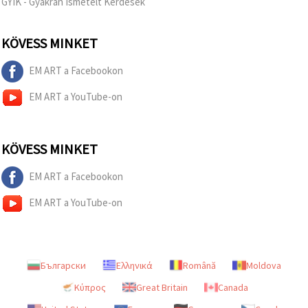
GYIK - Gyakran Ismételt Kérdések
KÖVESS MINKET
EM ART a Facebookon
EM ART a YouTube-on
KÖVESS MINKET
EM ART a Facebookon
EM ART a YouTube-on
Български
Ελληνικά
Română
Moldova
Κύπρος
Great Britain
Canada