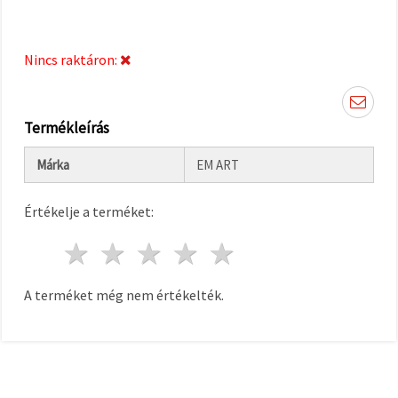
"Mentés"
gombra
kattintva.
Nincs raktáron:
Fogadja
el
mindet
Termékleírás
Beállítások
Márka
EM ART
Értékelje a terméket:
1 csillag
2 csillagok
3 csillagok
4 csillagok
5 csillagok
A terméket még nem értékelték.