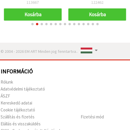
mm – 5 db
113667
122462
Kosárba
Kosárba
© 2004 - 2026 EM ART Minden jog fenntartva..
INFORMÁCIÓ
Rólunk
Adatvédelmi tájékoztató
ÁSZF
Kereskedő adatai
Cookie tájékoztató
Szállítás és fizetés
Fizetési mód
Elállás és visszaküldés