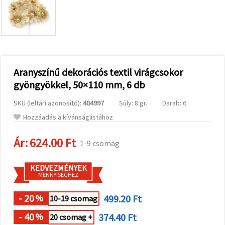
valamint
relevánsabb
tartalmat
és
hirdetéseket
jelenítsünk
meg,
beleértve
analitikai és
Aranyszínű dekorációs textil virágcsokor
marketingpartnereink
gyöngyökkel, 50×110 mm, 6 db
segítségével
is.
SKU (leltári azonosító):
404997
Súly: 8 gr.
Darab: 6
Az "Összes
elfogadása"
Hozzáadás a kívánságlistához
gombra
kattintva
elfogadhatja
Ár:
624.00 Ft
1-9 csomag
az összes
sütit, vagy
a
KEDVEZMÉNYEK
Beállításokban
MENNYISÉGHEZ
megadhatja
preferenciáit
az adott
- 20
499.20 Ft
%
10-19 csomag
típusú sütik
kiválasztásával
- 40
374.40 Ft
%
20 csomag +
és a