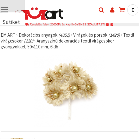
0
Sütiket
Rendelés felett 26000Ft és kap INGYENES SZÁLLÍTÁST!
használunk
EM ART
›
Dekorációs anyagok
(4852)
›
Virágok és porzók
(1420)
›
Textil
🍪 Cookie-
virágcsokor
(220)
›
Aranyszínű dekorációs textil virágcsokor
kat és
gyöngyökkel, 50×110 mm, 6 db
hasonló
technológiákat
használunk
annak
érdekében,
hogy
biztosítsuk
a weboldal
megfelelő
működését,
javítsuk az
Ön
felhasználói
élményét,
és az Ön
hozzájárulásával
elemezzük
a
forgalmat,