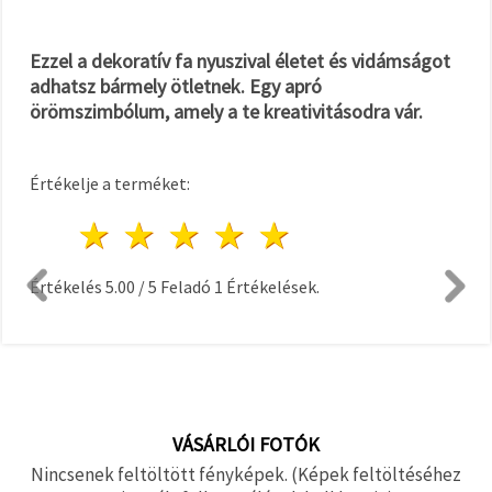
Ezzel a dekoratív fa nyuszival életet és vidámságot
adhatsz bármely ötletnek. Egy apró
örömszimbólum, amely a te kreativitásodra vár.
Értékelje a terméket:
1 csillag
2 csillagok
3 csillagok
4 csillagok
5 csillagok
Értékelés
5.00
/
5
Feladó
1
Értékelések.
VÁSÁRLÓI FOTÓK
Nincsenek feltöltött fényképek. (Képek feltöltéséhez