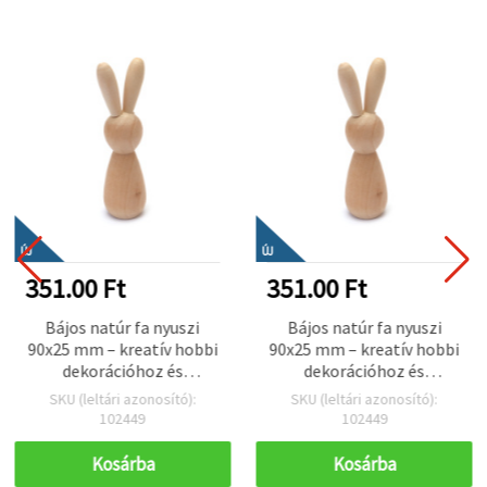
ÚJ
ÚJ
351.00 Ft
351.00 Ft
Bájos natúr fa nyuszi
Bájos natúr fa nyuszi
90x25 mm – kreatív hobbi
90x25 mm – kreatív hobbi
dekorációhoz és
dekorációhoz és
kézműves alapanyaghoz
kézműves alapanyaghoz
SKU (leltári azonosító):
SKU (leltári azonosító):
(EM ART)
(EM ART)
102449
102449
Kosárba
Kosárba