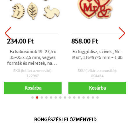
234.00 Ft
858.00 Ft
Fa kabosonok 19–27,5 x
Fa függődísz, szívek „Mr–
15–25 x 2,5 mm, vegyes
Mrs”, 116×97×5 mm – 1 db
formák és méretek, natúr
fa színű – 10 db
SKU (leltári azonosító):
SKU (leltári azonosító):
122967
804454
Kosárba
Kosárba
BÖNGÉSZÉSI ELŐZMÉNYEID