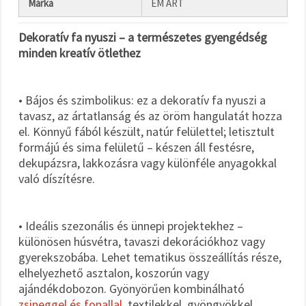
Márka
EM ART
Dekoratív fa nyuszi – a természetes gyengédség
minden kreatív ötlethez
• Bájos és szimbolikus: ez a dekoratív fa nyuszi a
tavasz, az ártatlanság és az öröm hangulatát hozza
el. Könnyű fából készült, natúr felülettel; letisztult
formájú és sima felületű – készen áll festésre,
dekupázsra, lakkozásra vagy különféle anyagokkal
való díszítésre.
• Ideális szezonális és ünnepi projektekhez –
különösen húsvétra, tavaszi dekorációkhoz vagy
gyerekszobába. Lehet tematikus összeállítás része,
elhelyezhető asztalon, koszorún vagy
ajándékdobozon. Gyönyörűen kombinálható
zsineggel és fonallal
, textilekkel, gyöngyökkel,