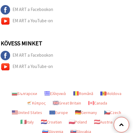
EM ART a Facebookon
EM ART a YouTube-on
KÖVESS MINKET
EM ART a Facebookon
EM ART a YouTube-on
Български
Ελληνικά
Română
Moldova
Κύπρος
Great Britain
Canada
United States
Europe
Germany
Czech
Italy
Croatian
Poland
Austria
Slovenia
Slovakia