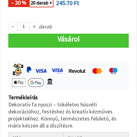
"Mentés"
- 30
245.70 Ft
%
20 darab +
gombra
kattintva.
Fogadja
darab
el
Vásárol
mindet
Beállítások
Termékleírás
Dekoratív fa nyuszi – tökéletes húsvéti
dekorációhoz, festéshez és kreatív kézműves
projektekhez. Könnyű, természetes felületű, és
máris készen áll a díszítésre.