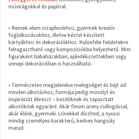
művirágokkal és papírral.
• Remek elem scrapbookhoz, gyermek kreatív
foglalkozásokhoz, illetve kézzel készített
kártyákhoz és dekorációkhoz. Különféle felületekre
felragasztható vagy kompozíciókba helyezhető. Mini
figuraként babaházakban, ajándékszettekben vagy
ünnepi dekorációban is használható.
• Természetes megjelenése melegséget és bájt ad
minden alkotáshoz, formája pedig mosolyt és
inspirációt ébreszt – kezdőknek és tapasztalt
alkotóknak egyaránt. Akár finom arany csillogással,
akár élénk, gyermeki színekkel díszíted, a nyuszi
mindig személyes karakterű, kedves hangsúly
marad.