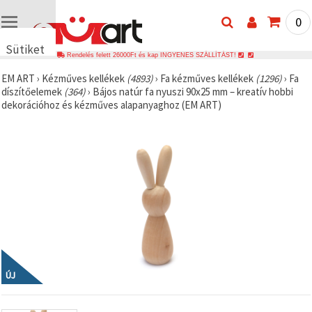
0
Sütiket
Rendelés felett 26000Ft és kap INGYENES SZÁLLÍTÁST!
használunk
EM ART
›
Kézműves kellékek
(4893)
›
Fa kézműves kellékek
(1296)
›
Fa
🍪 Cookie-
díszítőelemek
(364)
›
Bájos natúr fa nyuszi 90x25 mm – kreatív hobbi
kat és
dekorációhoz és kézműves alapanyaghoz (EM ART)
hasonló
technológiákat
használunk
annak
érdekében,
hogy
biztosítsuk
a weboldal
megfelelő
működését,
javítsuk az
Ön
felhasználói
élményét,
és az Ön
hozzájárulásával
ÚJ
elemezzük
a
forgalmat,