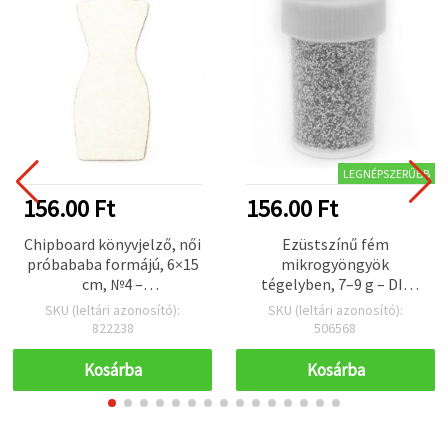
LEGNÉPSZERŰBB
156.00 Ft
156.00 Ft
Chipboard könyvjelző, női
Ezüstszínű fém
próbababa formájú, 6×15
mikrogyöngyök
cm, №4 –
tégelyben, 7–9 g – DIY
scrapbookinghoz
kézműves és dekorációs
SKU (leltári azonosító):
SKU (leltári azonosító):
projektekhez
822238
506568
Kosárba
Kosárba