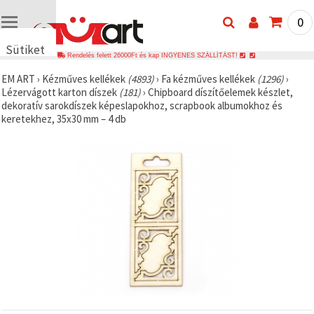
0
Sütiket
Rendelés felett 26000Ft és kap INGYENES SZÁLLÍTÁST!
használunk
EM ART
›
Kézműves kellékek
(4893)
›
Fa kézműves kellékek
(1296)
›
🍪 Cookie-
Lézervágott karton díszek
(181)
›
Chipboard díszítőelemek készlet,
kat és
dekoratív sarokdíszek képeslapokhoz, scrapbook albumokhoz és
hasonló
keretekhez, 35x30 mm – 4 db
technológiákat
használunk
annak
érdekében,
hogy
biztosítsuk
a weboldal
megfelelő
működését,
javítsuk az
Ön
felhasználói
élményét,
és az Ön
hozzájárulásával
elemezzük
a
forgalmat,