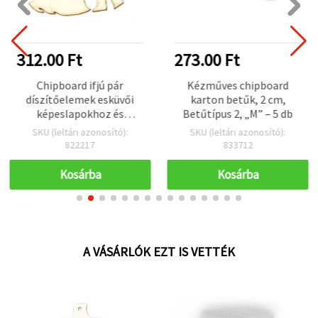
312.00 Ft
273.00 Ft
Chipboard ifjú pár
Kézműves chipboard
díszítőelemek esküvői
karton betűk, 2 cm,
képeslapokhoz és
Betűtípus 2, „M” – 5 db
scrapbook albumokhoz,
SKU (leltári azonosító):
SKU (leltári azonosító):
90 x 1 mm, 2 db
822217
833712
Kosárba
Kosárba
A VÁSÁRLÓK EZT IS VETTÉK