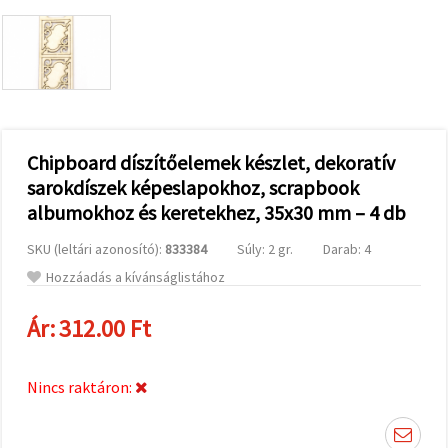
valamint
relevánsabb
tartalmat
és
hirdetéseket
jelenítsünk
meg,
beleértve
analitikai és
marketingpartnereink
Chipboard díszítőelemek készlet, dekoratív
segítségével
sarokdíszek képeslapokhoz, scrapbook
is.
albumokhoz és keretekhez, 35x30 mm – 4 db
Az "Összes
elfogadása"
gombra
SKU (leltári azonosító):
833384
Súly: 2 gr.
Darab: 4
kattintva
elfogadhatja
Hozzáadás a kívánságlistához
az összes
sütit, vagy
a
Ár:
312.00 Ft
Beállításokban
megadhatja
preferenciáit
az adott
Nincs raktáron:
típusú sütik
kiválasztásával
és a