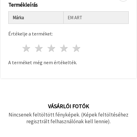
"Mentés"
Termékleírás
gombra
kattintva.
Márka
EM ART
Fogadja
el
Értékelje a terméket:
mindet
1 csillag
2 csillagok
3 csillagok
4 csillagok
5 csillagok
Beállítások
A terméket még nem értékelték.
VÁSÁRLÓI FOTÓK
Nincsenek feltöltött fényképek. (Képek feltöltéséhez
regisztrált felhasználónak kell lennie).