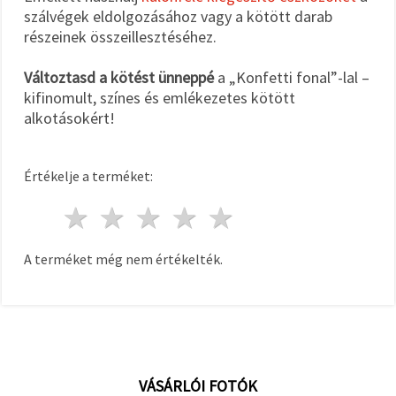
szálvégek eldolgozásához vagy a kötött darab
részeinek összeillesztéséhez.
Változtasd a kötést ünneppé
a „Konfetti fonal”-lal –
kifinomult, színes és emlékezetes kötött
alkotásokért!
Értékelje a terméket:
1 csillag
2 csillagok
3 csillagok
4 csillagok
5 csillagok
A terméket még nem értékelték.
VÁSÁRLÓI FOTÓK