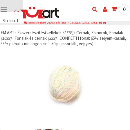
0
Sütiket
Rendelés felett 26000Ft és kap INGYENES SZÁLLÍTÁST!
használunk
EM ART
›
Ékszerkészítési kellékek
(2776)
›
Cérnák, Zsinórok, Fonalak
🍪 Cookie-
(1093)
›
Fonalak és cérnák
(333)
›
CONFETTI fonal: 65% selyem-kasmír,
kat és
35% pamut / melange szín – 50 g (assortált, vegyes)
hasonló
technológiákat
használunk
annak
érdekében,
hogy
biztosítsuk
a weboldal
megfelelő
működését,
javítsuk az
Ön
felhasználói
élményét,
és az Ön
hozzájárulásával
elemezzük
a
forgalmat,