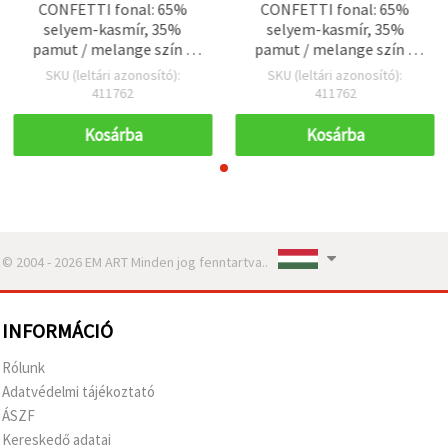
CONFETTI fonal: 65%
CONFETTI fonal: 65%
selyem-kasmír, 35%
selyem-kasmír, 35%
pamut / melange szín –
pamut / melange szín –
50 g (assortált, vegyes)
50 g (assortált, vegyes)
SKU (leltári azonosító):
SKU (leltári azonosító):
411762
411762
Kosárba
Kosárba
© 2004 - 2026 EM ART Minden jog fenntartva..
INFORMÁCIÓ
Rólunk
Adatvédelmi tájékoztató
ÁSZF
Kereskedő adatai