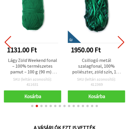
ÚJ
1131.00 Ft
1950.00 Ft
Lágy Zöld Weekend fonal
Csillogó metál
– 100% természetes
szalagfonal, 100%
pamut – 100 g (90 m) –
poliészter, zöld szín, 100
tökéletes friss kötéshez,
g – dekorációs kötéshez,
SKU (leltári azonosító):
SKU (leltári azonosító):
horgoláshoz és nyári
horgoláshoz és kreatív
411631
412369
kreatív projektekhez
hobbi kiegészítőkhöz
Kosárba
Kosárba
A VÁSÁRLÓK EZT IS VETTÉK