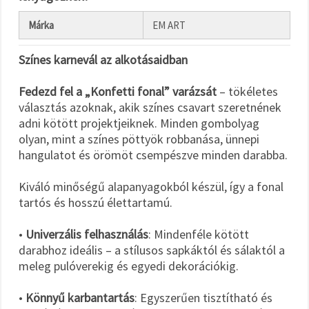
Márka
EM ART
Színes karnevál az alkotásaidban
Fedezd fel a „Konfetti fonal” varázsát
– tökéletes
választás azoknak, akik színes csavart szeretnének
adni kötött projektjeiknek. Minden gombolyag
olyan, mint a színes pöttyök robbanása, ünnepi
hangulatot és örömöt csempészve minden darabba.
Kiváló minőségű alapanyagokból készül, így a fonal
tartós és hosszú élettartamú.
•
Univerzális felhasználás
: Mindenféle kötött
darabhoz ideális – a stílusos sapkáktól és sálaktól a
meleg pulóverekig és egyedi dekorációkig.
•
Könnyű karbantartás
: Egyszerűen tisztítható és