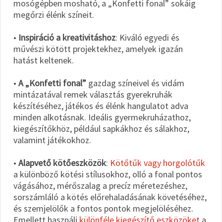
mosógépben mosható, a „Konfetti fonal” sokáig
megőrzi élénk színeit.
•
Inspiráció a kreativitáshoz
: Kiváló egyedi és
művészi kötött projektekhez, amelyek igazán
hatást keltenek.
•
A „Konfetti fonal”
gazdag színeivel és vidám
mintázatával remek választás gyerekruhák
készítéséhez, játékos és élénk hangulatot adva
minden alkotásnak. Ideális gyermekruházathoz,
kiegészítőkhöz, például sapkákhoz és sálakhoz,
valamint játékokhoz.
•
Alapvető kötőeszközök
:
Kötőtűk vagy horgolótűk
a különböző kötési stílusokhoz, olló a fonal pontos
vágásához, mérőszalag a precíz méretezéshez,
sorszámláló a kötés előrehaladásának követéséhez,
és szemjelölők a fontos pontok megjelöléséhez.
Emellett használj
különféle kiegészítő eszközöket
a