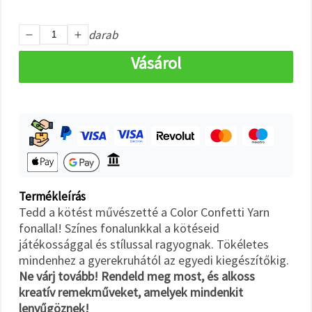
"Mentés"
gombra
kattintva.
darab
Vásárol
Fogadja
el
mindet
Beállítások
Termékleírás
Tedd a kötést művészetté a Color Confetti Yarn
fonallal! Színes fonalunkkal a kötéseid
játékossággal és stílussal ragyognak. Tökéletes
mindenhez a gyerekruhától az egyedi kiegészítőkig.
Ne várj tovább! Rendeld meg most, és alkoss
kreatív remekműveket, amelyek mindenkit
lenyűgöznek!