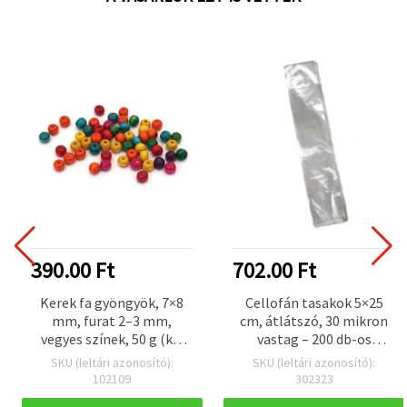
390.00 Ft
702.00 Ft
Kerek fa gyöngyök, 7×8
Cellofán tasakok 5×25
mm, furat 2–3 mm,
cm, átlátszó, 30 mikron
vegyes színek, 50 g (kb.
vastag – 200 db-os
300 db)
csomag
SKU (leltári azonosító):
SKU (leltári azonosító):
102109
302323