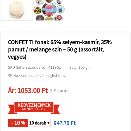
valamint
relevánsabb
tartalmat
és
hirdetéseket
jelenítsünk
meg,
beleértve
analitikai és
CONFETTI fonal: 65% selyem-kasmír, 35%
marketingpartnereink
pamut / melange szín – 50 g (assortált,
segítségével
is.
vegyes)
Az "Összes
elfogadása"
SKU (leltári azonosító):
411762
Súly: 100 gr.
gombra
kattintva
Hozzáadás a kívánságlistához
elfogadhatja
az összes
Ár:
1053.00 Ft
sütit, vagy
1-9 darab
a
Beállításokban
megadhatja
KEDVEZMÉNYEK
preferenciáit
MENNYISÉGHEZ
az adott
típusú sütik
- 10
947.70 Ft
kiválasztásával
%
10 darab +
és a